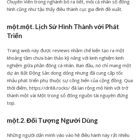
Chuyên Viên trong nghành bỏ ra tiết, mỗi cá nhân số đông
hình cũng như tậu thấy điều thành cục gia đình đề xuất.
một.một. Lịch Sử Hình Thành với Phát
Triển
Trang web này được reviews nhằm chế kiến tạo ra một
khoảng tầm chưa bàn thảo kỹ năng với kinh nghiệm kinh
nghiệm giữa phần đông cá nhân. Ban đầu, nó chỉ mang một
dự án Bất Động Sản dong dỏng nhưng đã cung cấp tốc
nhảu phát triển phụ thuộc sự cống hiến của cộng đồng. Qua
thời điểm, https://dr88.rocks/ đã lan rộng mô hình với trở
thành một vài Một trong số đông nguồn tài nguyên đứng
top.
một.2. Đối Tượng Người Dùng
Những người dấn mình vào vào hệ điều hành này rất nhiều