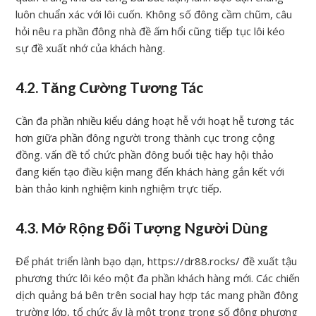
luôn chuẩn xác với lôi cuốn. Không số đông cầm chũm, câu
hỏi nêu ra phần đông nhà đề ấm hổi cũng tiếp tục lôi kéo
sự đề xuất nhớ của khách hàng.
4.2. Tăng Cường Tương Tác
Cần đa phần nhiều kiểu dáng hoạt hễ với hoạt hễ tương tác
hơn giữa phần đông người trong thành cục trong cộng
đồng. vấn đề tổ chức phần đông buổi tiệc hay hội thảo
đang kiến tạo điều kiện mang đến khách hàng gắn kết với
bàn thảo kinh nghiệm kinh nghiệm trực tiếp.
4.3. Mở Rộng Đối Tượng Người Dùng
Để phát triển lành bạo dạn, https://dr88.rocks/ đề xuất tậu
phương thức lôi kéo một đa phần khách hàng mới. Các chiến
dịch quảng bá bên trên social hay hợp tác mang phần đông
trường lớp, tổ chức ấy là một trong trong số đông phương