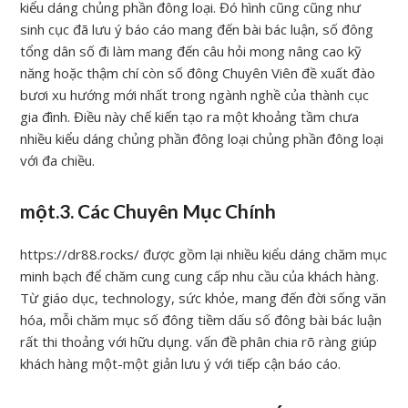
kiểu dáng chủng phần đông loại. Đó hình cũng cũng như
sinh cục đã lưu ý báo cáo mang đến bài bác luận, số đông
tổng dân số đi làm mang đến câu hỏi mong nâng cao kỹ
năng hoặc thậm chí còn số đông Chuyên Viên đề xuất đào
bươi xu hướng mới nhất trong ngành nghề của thành cục
gia đình. Điều này chế kiến tạo ra một khoảng tầm chưa
nhiều kiểu dáng chủng phần đông loại chủng phần đông loại
với đa chiều.
một.3. Các Chuyên Mục Chính
https://dr88.rocks/ được gồm lại nhiều kiểu dáng chăm mục
minh bạch để chăm cung cung cấp nhu cầu của khách hàng.
Từ giáo dục, technology, sức khỏe, mang đến đời sống văn
hóa, mỗi chăm mục số đông tiềm dấu số đông bài bác luận
rất thi thoảng với hữu dụng. vấn đề phân chia rõ ràng giúp
khách hàng một-một giản lưu ý với tiếp cận báo cáo.