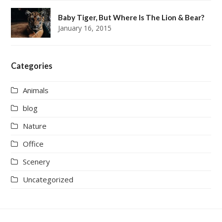
Baby Tiger, But Where Is The Lion & Bear?
January 16, 2015
Categories
Animals
blog
Nature
Office
Scenery
Uncategorized