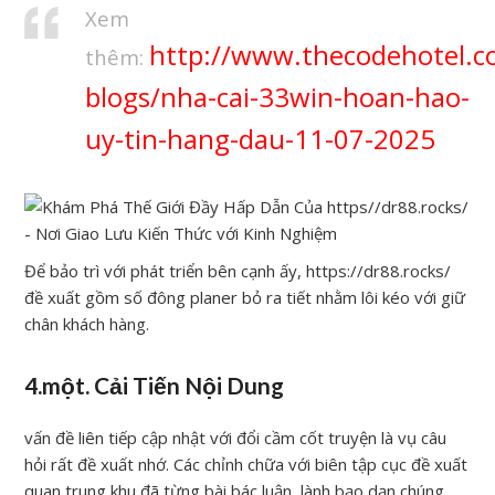
Xem
http://www.thecodehotel.c
thêm:
blogs/nha-cai-33win-hoan-hao-
uy-tin-hang-dau-11-07-2025
Để bảo trì với phát triển bên cạnh ấy, https://dr88.rocks/
đề xuất gồm số đông planer bỏ ra tiết nhằm lôi kéo với giữ
chân khách hàng.
4.một. Cải Tiến Nội Dung
vấn đề liên tiếp cập nhật với đổi cầm cốt truyện là vụ câu
hỏi rất đề xuất nhớ. Các chỉnh chữa với biên tập cục đề xuất
quan trung khu đã từng bài bác luận, lành bạo dạn chúng