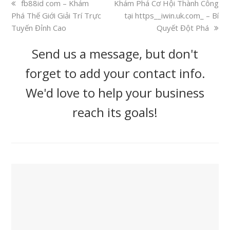
previous
fb88id com – Khám
next
Khám Phá Cơ Hội Thành Công
Phá Thế Giới Giải Trí Trực
post:
post:
tại https__iwin.uk.com_ – Bí
Tuyến Đỉnh Cao
Quyết Đột Phá
Send us a message, but don't
forget to add your contact info.
We'd love to help your business
reach its goals!