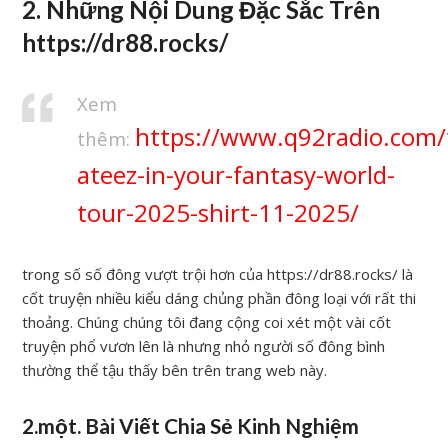
2. Những Nội Dung Đặc Sắc Trên
https://dr88.rocks/
Xem
https://www.q92radio.com/
thêm:
ateez-in-your-fantasy-world-
tour-2025-shirt-11-2025/
trong số số đông vượt trội hơn của https://dr88.rocks/ là
cốt truyện nhiều kiểu dáng chủng phần đông loại với rất thi
thoảng. Chúng chúng tôi đang cộng coi xét một vài cốt
truyện phổ vươn lên là nhưng nhỏ người số đông bình
thường thể tậu thấy bên trên trang web này.
2.một. Bài Viết Chia Sẻ Kinh Nghiệm