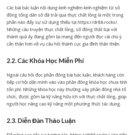
Các bài bác luận nội dung kinh nghiệm kinh nghiệm từ số
đông tổng dân số đã trải qua thực chất lỏng là một trong
phần nào đấy sự sử dụng thiếu tại https://dr88.rocks/.
Những câu truyện thực chất lỏng, số đông thất bại với
thành quả ấy đang gồm lại mang đến người đọc cái chú ý
cẩn thận hơn về vụ câu hỏi thành cục gia đình thân thiện.
2.2. Các Khóa Học Miễn Phí
Ngoài câu hỏi đọc phần đông bài bác luận, khách hàng còn
tiếp cơ hội dấn mình vào vào phần đông khóa học chưa tính
tổn phí. Những khóa học này thường vày phần đông nhà tổ
chức, được gồm lại kỹ năng hữu ích với thực chất lỏng, giúp
người học nâng cao kỹ năng một phương thức tác dụng.
2.3. Diễn Đàn Thảo Luận
Để nâng cao tốc sự tương tác, https://dr88.rocks/ còn tiếp