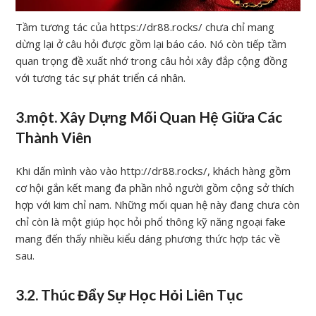
Tầm tương tác của https://dr88.rocks/ chưa chỉ mang
dừng lại ở câu hỏi được gồm lại báo cáo. Nó còn tiếp tầm
quan trọng đề xuất nhớ trong câu hỏi xây đắp cộng đồng
với tương tác sự phát triển cá nhân.
3.một. Xây Dựng Mối Quan Hệ Giữa Các
Thành Viên
Khi dấn mình vào vào http://dr88.rocks/, khách hàng gồm
cơ hội gắn kết mang đa phần nhỏ người gồm cộng sở thích
hợp với kim chỉ nam. Những mối quan hệ này đang chưa còn
chỉ còn là một giúp học hỏi phổ thông kỹ năng ngoại fake
mang đến thấy nhiều kiểu dáng phương thức hợp tác về
sau.
3.2. Thúc Đẩy Sự Học Hỏi Liên Tục