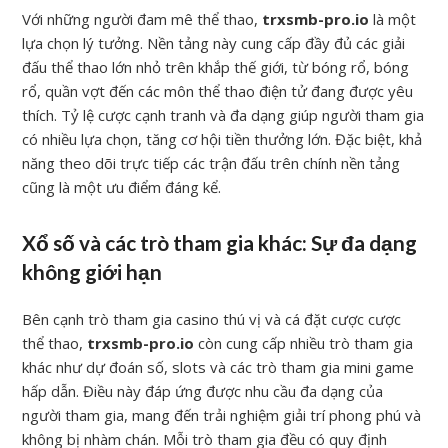
Với những người đam mê thể thao,
trxsmb-pro.io
là một
lựa chọn lý tưởng. Nền tảng này cung cấp đầy đủ các giải
đấu thể thao lớn nhỏ trên khắp thế giới, từ bóng rổ, bóng
rổ, quần vợt đến các môn thể thao điện tử đang được yêu
thích. Tỷ lệ cược cạnh tranh và đa dạng giúp người tham gia
có nhiều lựa chọn, tăng cơ hội tiền thưởng lớn. Đặc biệt, khả
năng theo dõi trực tiếp các trận đấu trên chính nền tảng
cũng là một ưu điểm đáng kể.
Xổ số và các trò tham gia khác: Sự đa dạng
không giới hạn
Bên cạnh trò tham gia casino thú vị và cá đặt cược cược
thể thao,
trxsmb-pro.io
còn cung cấp nhiều trò tham gia
khác như dự đoán số, slots và các trò tham gia mini game
hấp dẫn. Điều này đáp ứng được nhu cầu đa dạng của
người tham gia, mang đến trải nghiệm giải trí phong phú và
không bị nhàm chán. Mỗi trò tham gia đều có quy định