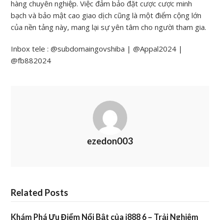
hàng chuyên nghiệp. Việc đảm bảo đặt cược cược minh
bạch và bảo mật cao giao dịch cũng là một điểm cộng lớn
của nền tảng này, mang lại sự yên tâm cho người tham gia.
Inbox tele : @subdomaingovshiba | @Appal2024 |
@fb882024
ezedon003
Related Posts
Khám Phá Ưu Điểm Nổi Bật của j888 6 – Trải Nghiệm