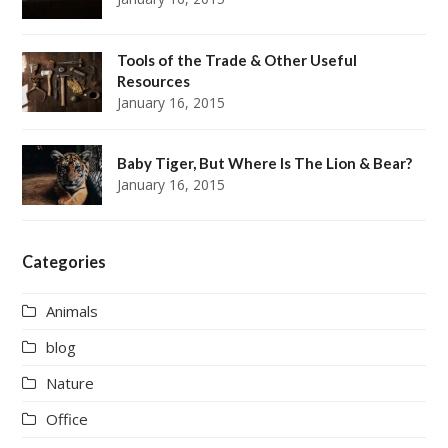
Tools of the Trade & Other Useful
Resources
January 16, 2015
Baby Tiger, But Where Is The Lion & Bear?
January 16, 2015
Categories
Animals
blog
Nature
Office