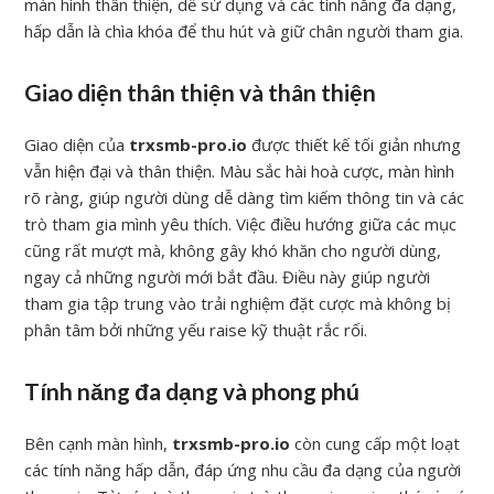
màn hình thân thiện, dễ sử dụng và các tính năng đa dạng,
hấp dẫn là chìa khóa để thu hút và giữ chân người tham gia.
Giao diện thân thiện và thân thiện
Giao diện của
trxsmb-pro.io
được thiết kế tối giản nhưng
vẫn hiện đại và thân thiện. Màu sắc hài hoà cược, màn hình
rõ ràng, giúp người dùng dễ dàng tìm kiếm thông tin và các
trò tham gia mình yêu thích. Việc điều hướng giữa các mục
cũng rất mượt mà, không gây khó khăn cho người dùng,
ngay cả những người mới bắt đầu. Điều này giúp người
tham gia tập trung vào trải nghiệm đặt cược mà không bị
phân tâm bởi những yếu raise kỹ thuật rắc rối.
Tính năng đa dạng và phong phú
Bên cạnh màn hình,
trxsmb-pro.io
còn cung cấp một loạt
các tính năng hấp dẫn, đáp ứng nhu cầu đa dạng của người