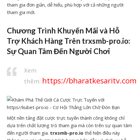
tham gia đơn giản, dễ hiểu, phù hợp với cả những người
tham gia mới.
Chương Trình Khuyến Mãi và Hỗ
Trợ Khách Hàng Trên trxsmb-pro.io:
Sự Quan Tâm Đến Người Chơi
Xem
https://bharatkesaritv.com
thêm:
Một nền tảng đặt cược trực tuyến thành công không chỉ
dựa trên chất lượng trò tham gia mà còn trên sự quan tâm
đến người tham gia.
trxsmb-pro.io
thể hiện điều này