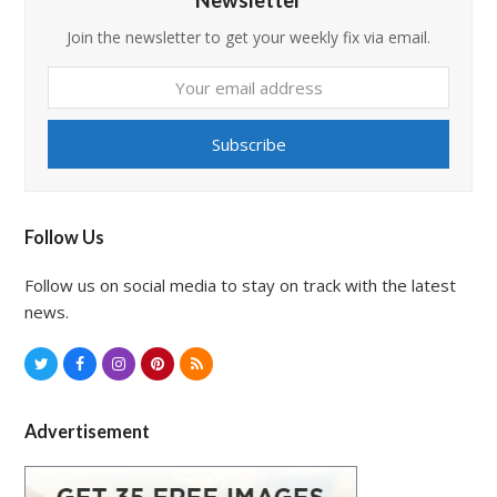
Join the newsletter to get your weekly fix via email.
Your
email
address
Subscribe
Follow Us
Follow us on social media to stay on track with the latest
news.
T
F
I
P
R
w
a
n
i
S
i
c
s
n
S
Advertisement
t
e
t
t
t
b
a
e