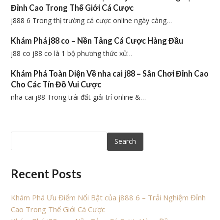
Đỉnh Cao Trong Thế Giới Cá Cược
j888 6 Trong thị trường cá cược online ngày càng…
Khám Phá j88 co – Nền Tảng Cá Cược Hàng Đầu
j88 co j88 co là 1 bộ phương thức xử…
Khám Phá Toàn Diện Về nha cai j88 – Sân Chơi Đỉnh Cao
Cho Các Tín Đồ Vui Cược
nha cai j88 Trong trái đất giải trí online &…
Search
Recent Posts
Khám Phá Ưu Điểm Nổi Bật của j888 6 – Trải Nghiệm Đỉnh
Cao Trong Thế Giới Cá Cược