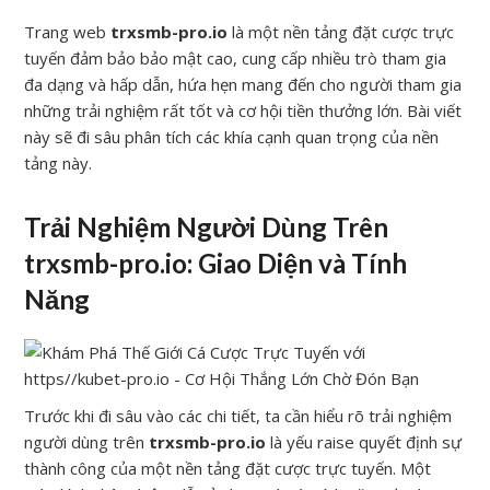
Trang web
trxsmb-pro.io
là một nền tảng đặt cược trực
tuyến đảm bảo bảo mật cao, cung cấp nhiều trò tham gia
đa dạng và hấp dẫn, hứa hẹn mang đến cho người tham gia
những trải nghiệm rất tốt và cơ hội tiền thưởng lớn. Bài viết
này sẽ đi sâu phân tích các khía cạnh quan trọng của nền
tảng này.
Trải Nghiệm Người Dùng Trên
trxsmb-pro.io: Giao Diện và Tính
Năng
Trước khi đi sâu vào các chi tiết, ta cần hiểu rõ trải nghiệm
người dùng trên
trxsmb-pro.io
là yếu raise quyết định sự
thành công của một nền tảng đặt cược trực tuyến. Một