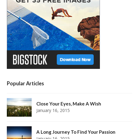
e
o
g
r
r
o
r
e
k
a
s
m
t
Popular Articles
Close Your Eyes, Make A Wish
January 16, 2015
A Long Journey To Find Your Passion
January 16, 2015