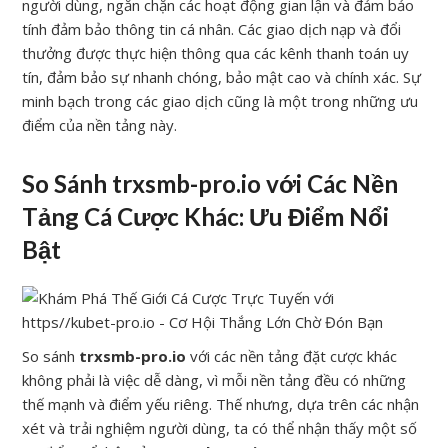
người dùng, ngăn chặn các hoạt động gian lận và đảm bảo
tính đảm bảo thông tin cá nhân. Các giao dịch nạp và đổi
thưởng được thực hiện thông qua các kênh thanh toán uy
tín, đảm bảo sự nhanh chóng, bảo mật cao và chính xác. Sự
minh bạch trong các giao dịch cũng là một trong những ưu
điểm của nền tảng này.
So Sánh trxsmb-pro.io với Các Nền
Tảng Cá Cược Khác: Ưu Điểm Nổi
Bật
So sánh
trxsmb-pro.io
với các nền tảng đặt cược khác
không phải là việc dễ dàng, vì mỗi nền tảng đều có những
thế mạnh và điểm yếu riêng. Thế nhưng, dựa trên các nhận
xét và trải nghiệm người dùng, ta có thể nhận thấy một số