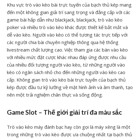
Khu vực trò vào kèo bài trực tuyến của bạch thủ kép mang
đến một không gian giải trí sang trọng và đẳng cấp với các
game bài hấp dẫn như blackjack, blackjack, trò vào kèo
poker và nhiều trò vào kèo khác được thiết kế bắt mắt và
dễ vào kèo. Người vào kèo có thể tương tác trực tiếp với
các người chia bài chuyên nghiệp thông qua hệ thống
livestream chất lượng cao. Việc tham gia các bàn vào kèo
với nhiều mức đặt cược khác nhau đáp ứng được nhu cầu
của nhiều đối tượng người vào kèo, từ những người vào
kèo có ngân sách nhỏ cho đến những người vào kèo cao
cấp. Không gian trò vào kèo bài trực tuyến của bạch thủ
kép được đầu tư kỹ lưỡng về mặt hình ảnh và âm thanh, tạo
nên một trải nghiệm chân thực và sống động.
Game Slot – Thế giới giải trí đa màu sắc
Trò vào kèo máy đánh bạc hay còn gọi là máy xèng là một
trong những trò vào kèo được ưa chuộng nhất tại bạch thủ