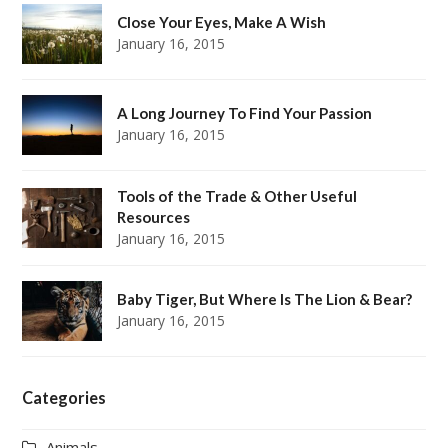
Close Your Eyes, Make A Wish
January 16, 2015
A Long Journey To Find Your Passion
January 16, 2015
Tools of the Trade & Other Useful
Resources
January 16, 2015
Baby Tiger, But Where Is The Lion & Bear?
January 16, 2015
Categories
Animals