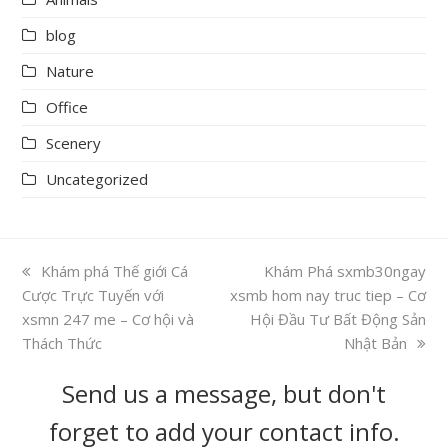
blog
Nature
Office
Scenery
Uncategorized
previous
Khám phá Thế giới Cá
next
Khám Phá sxmb30ngay
Cược Trực Tuyến với
post:
xsmb hom nay truc tiep – Cơ
post:
xsmn 247 me – Cơ hội và
Hội Đầu Tư Bất Động Sản
Thách Thức
Nhật Bản
Send us a message, but don't
forget to add your contact info.