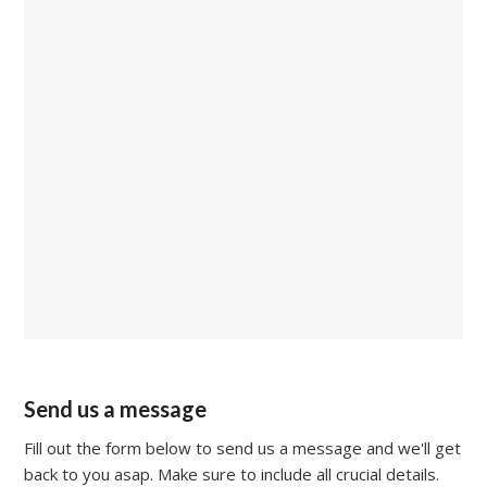
Send us a message
Fill out the form below to send us a message and we'll get
back to you asap. Make sure to include all crucial details.