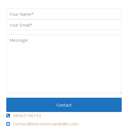
Your
*
Name
Your
*
Email
Message
Contact
08062190192
Contact@moretextsandtalks.com