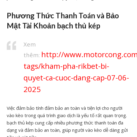
Phương Thức Thanh Toán và Bảo
Mật Tài Khoản bạch thủ kép
Xem
http://www.motorcong.co
thêm:
tags/kham-pha-rikbet-bi-
quyet-ca-cuoc-dang-cap-07-06-
2025
Việc đảm bảo tính đảm bảo an toàn và tiện lợi cho người
vào kèo trong quá trình giao dịch là yếu tố rất quan trọng.
bạch thủ kép cung cấp nhiều phương thức thanh toán đa
dạng và đảm bảo an toàn, giúp người vào kèo dễ dàng gửi