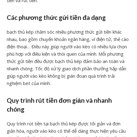
tiền và rút tiền.
Các phương thức gửi tiền đa dạng
bạch thủ kép chăm sóc nhiều phương thức gửi tiền khác
nhau, bao gồm chuyển khoản ngân hàng, ví điện tử, thẻ cào
điện thoại… Điều này giúp người vào kèo có nhiều lựa chọn
phù hợp với điều kiện và thói quen của mình. Mỗi phương
thức gửi tiền đều được bạch thủ kép đảm bảo an toàn và
nhanh chóng. Tốc độ xử lý giao dịch phần thưởng hấp dẫn
giúp người vào kèo không bị gián đoạn quá trình trải
nghiệm bet của mình.
Quy trình rút tiền đơn giản và nhanh
chóng
Quy trình rút tiền tại bạch thủ kép được tối giản và đơn
giản hóa, người vào kèo có thể dễ dàng thực hiện yêu cầu