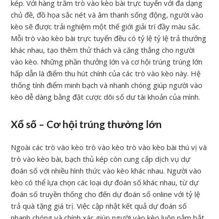
kép. Với hàng trăm trò vào kèo bài trực tuyến với đa dạng
chủ đề, đồ họa sắc nét và âm thanh sống động, người vào
kèo sẽ được trải nghiệm một thế giới giải trí đầy màu sắc.
Mỗi trò vào kèo bài trực tuyến đều có tỷ lệ tỷ lệ trả thưởng
khác nhau, tạo thêm thử thách và căng thẳng cho người
vào kèo. Những phần thưởng lớn và cơ hội trúng trúng lớn
hấp dẫn là điểm thu hút chính của các trò vào kèo này. Hệ
thống tính điểm minh bạch và nhanh chóng giúp người vào
kèo dễ dàng bằng đặt cược dõi số dư tài khoản của mình.
Xổ số – Cơ hội trúng thưởng lớn
Ngoài các trò vào kèo trò vào kèo trò vào kèo bài thú vị và
trò vào kèo bài, bạch thủ kép còn cung cấp dịch vụ dự
đoán số với nhiều hình thức vào kèo khác nhau. Người vào
kèo có thể lựa chọn các loại dự đoán số khác nhau, từ dự
đoán số truyền thống cho đến dự đoán số online với tỷ lệ
trả quà tặng giá trị. Việc cập nhật kết quả dự đoán số
nhanh chóng và chính xác giúp người vào kèo luôn nắm bắt