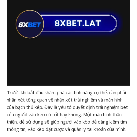
Trước khi bắt đầu khám phá các tính năng cụ thể, cần phải
nhận xét tổng quan về nhận xét trải nghiệm và màn hình
của bạch thủ kép. Đây là yếu tố quyết định trải nghiệm bet
của người vào kèo có tốt hay không. Một màn hình thân
thiện, dễ sử dụng sẽ giúp người vào kèo dễ dàng kiếm tìm
thông tin, vào kèo đặt cược và quản lý tài khoản của mình.