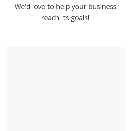
We'd love to help your business
reach its goals!