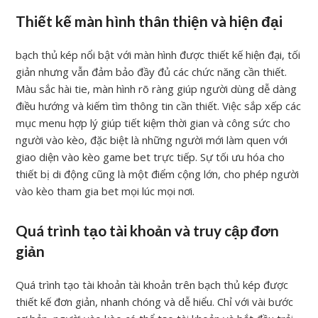
Thiết kế màn hình thân thiện và hiện đại
bạch thủ kép nổi bật với màn hình được thiết kế hiện đại, tối
giản nhưng vẫn đảm bảo đầy đủ các chức năng cần thiết.
Màu sắc hài tie, màn hình rõ ràng giúp người dùng dễ dàng
điều hướng và kiếm tìm thông tin cần thiết. Việc sắp xếp các
mục menu hợp lý giúp tiết kiệm thời gian và công sức cho
người vào kèo, đặc biệt là những người mới làm quen với
giao diện vào kèo game bet trực tiếp. Sự tối ưu hóa cho
thiết bị di động cũng là một điểm cộng lớn, cho phép người
vào kèo tham gia bet mọi lúc mọi nơi.
Quá trình tạo tài khoản và truy cập đơn
giản
Quá trình tạo tài khoản tài khoản trên bạch thủ kép được
thiết kế đơn giản, nhanh chóng và dễ hiểu. Chỉ với vài bước