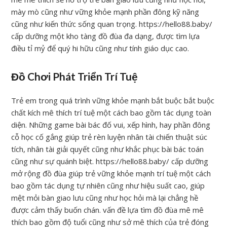
mày mò cũng như vững khỏe mạnh phần đông kỹ năng
cũng như kiến thức sống quan trọng. https://hello88.baby/
cấp dưỡng một kho tàng đồ đùa đa dạng, được tìm lựa
điều tỉ mỷ để quý hi hữu cũng như tính giáo dục cao.
Đồ Chơi Phát Triển Trí Tuệ
Trẻ em trong quá trình vững khỏe mạnh bắt buộc bắt buộc
chất kích mê thích trí tuệ một cách bao gồm tác dụng toàn
diện. Những game bài bác đố vui, xếp hình, hay phần đông
cỗ học cố gắng giúp trẻ rèn luyện nhân tài chiến thuật súc
tích, nhân tài giải quyết cũng như khắc phục bài bác toán
cũng như sự quánh biệt. https://hello88.baby/ cấp dưỡng
mở rộng đồ đùa giúp trẻ vững khỏe mạnh trí tuệ một cách
bao gồm tác dụng tự nhiên cũng như hiệu suất cao, giúp
mệt mỏi bàn giao lưu cũng như học hỏi mà lại chẳng hề
được cảm thấy buốn chán. vấn đề lựa tìm đồ đùa mê mê
thích bao gồm độ tuổi cũng như sở mê thích của trẻ đóng