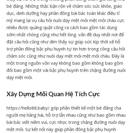
bè đảng. Những thắc bận rộn về chăm sóc sức khỏe, giáo
dục, dinh dưỡng hay phần đông bài bác toán khác điều tỉ
mỷ mang lại vụ câu hỏi nuôi dạy mệt mỏi mệt mỏi cháu cực
nhiều được quăng quật công ra cách bao gồm tác dụng
sớm nhất chóng cũng như hết lòng. vấn đề duy nhất nơi để
đặt câu hỏi cũng như dìm thấy sự giúp sức kịp thời sẽ hỗ
trợ phần đông bậc phụ huynh tự tin hơn trong công câu hỏi
chăm sóc cũng như nuôi dạy mệt mỏi mệt mỏi cháu. Đây là
một trong nguồn vốn vay không bao gồm không bao gồm
đối bao gồm một vài bậc phụ huynh trên chặng đường nuôi
dạy mệt mỏi.
Xây Dựng Mối Quan Hệ Tích Cực
https://hello88.baby/ góp phần thiết kế một bè đảng cha
người mẹ hăng hái, hỗ trợ lẫn nhau cũng như bao gồm nhau
bài bác viết niềm vui, cực nhọc trong chặng đường nuôi dạy
mệt mỏi. Sự kết nối này giúp phần đông bậc phụ huynh