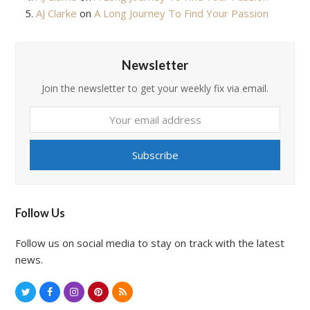
AJ Clarke
on
A Long Journey To Find Your Passion
Newsletter
Join the newsletter to get your weekly fix via email.
Your
email
address
Subscribe
Follow Us
Follow us on social media to stay on track with the latest
news.
T
F
I
P
R