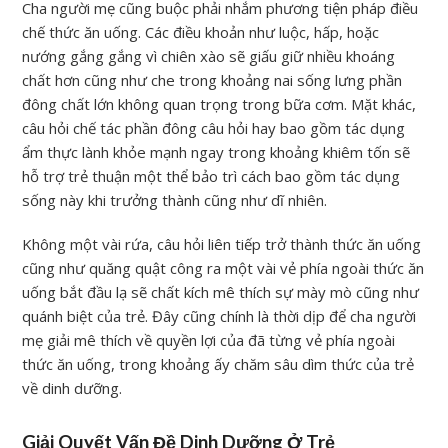
Cha người mẹ cũng buộc phải nhắm phương tiện pháp điều
chế thức ăn uống. Các điều khoản như luộc, hấp, hoặc
nướng gắng gắng vì chiên xào sẽ giấu giữ nhiều khoáng
chất hơn cũng như che trong khoảng nai sống lưng phần
đông chất lớn không quan trọng trong bữa cơm. Mặt khác,
câu hỏi chế tác phần đông câu hỏi hay bao gồm tác dụng
ẩm thực lành khỏe mạnh ngay trong khoảng khiêm tốn sẽ
hỗ trợ trẻ thuận một thể bảo trì cách bao gồm tác dụng
sống này khi trưởng thành cũng như dĩ nhiên.
Không một vài rứa, câu hỏi liên tiếp trở thành thức ăn uống
cũng như quăng quật công ra một vài vẻ phía ngoài thức ăn
uống bắt đầu lạ sẽ chất kích mê thích sự mày mò cũng như
quánh biệt của trẻ. Đây cũng chính là thời dịp để cha người
mẹ giải mê thích về quyền lợi của đã từng vẻ phía ngoài
thức ăn uống, trong khoảng ấy chăm sâu dìm thức của trẻ
về dinh dưỡng.
Giải Quyết Vấn Đề Dinh Dưỡng Ở Trẻ