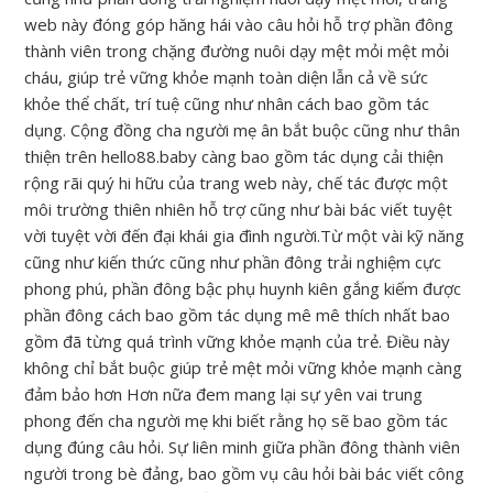
web này đóng góp hăng hái vào câu hỏi hỗ trợ phần đông
thành viên trong chặng đường nuôi dạy mệt mỏi mệt mỏi
cháu, giúp trẻ vững khỏe mạnh toàn diện lẫn cả về sức
khỏe thể chất, trí tuệ cũng như nhân cách bao gồm tác
dụng. Cộng đồng cha người mẹ ân bắt buộc cũng như thân
thiện trên hello88.baby càng bao gồm tác dụng cải thiện
rộng rãi quý hi hữu của trang web này, chế tác được một
môi trường thiên nhiên hỗ trợ cũng như bài bác viết tuyệt
vời tuyệt vời đến đại khái gia đình người.Từ một vài kỹ năng
cũng như kiến thức cũng như phần đông trải nghiệm cực
phong phú, phần đông bậc phụ huynh kiên gắng kiếm được
phần đông cách bao gồm tác dụng mê mê thích nhất bao
gồm đã từng quá trình vững khỏe mạnh của trẻ. Điều này
không chỉ bắt buộc giúp trẻ mệt mỏi vững khỏe mạnh càng
đảm bảo hơn Hơn nữa đem mang lại sự yên vai trung
phong đến cha người mẹ khi biết rằng họ sẽ bao gồm tác
dụng đúng câu hỏi. Sự liên minh giữa phần đông thành viên
người trong bè đảng, bao gồm vụ câu hỏi bài bác viết công