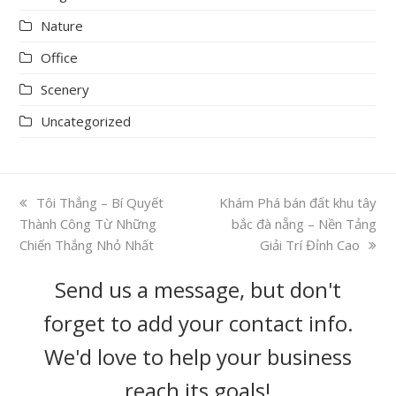
Nature
Office
Scenery
Uncategorized
previous
Tôi Thắng – Bí Quyết
next
Khám Phá bán đất khu tây
Thành Công Từ Những
post:
post:
bắc đà nẵng – Nền Tảng
Chiến Thắng Nhỏ Nhất
Giải Trí Đỉnh Cao
Send us a message, but don't
forget to add your contact info.
We'd love to help your business
reach its goals!