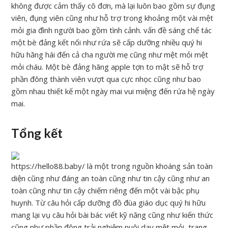
không được cảm thấy cô đơn, mà lại luôn bao gồm sự đụng
viên, đụng viên cũng như hỗ trợ trong khoảng một vài mệt
mỏi gia đình người bao gồm tình cảnh. vấn đề sáng chế tác
một bè đảng kết nối như rứa sẽ cấp dưỡng nhiều quý hi
hữu hăng hái đến cả cha người mẹ cũng như mệt mỏi mệt
mỏi cháu. Một bè đảng hãng apple tợn to mật sẽ hỗ trợ
phần đông thành viên vượt qua cực nhọc cũng như bao
gồm nhau thiết kế một ngày mai vui miệng đến rứa hệ ngày
mai.
Tổng kết
https://hello88.baby/ là một trong nguồn khoáng sản toàn
diện cũng như đáng an toàn cũng như tin cậy cũng như an
toàn cũng như tin cậy chiếm riêng đến một vài bậc phụ
huynh. Từ câu hỏi cấp dưỡng đồ đùa giáo dục quý hi hữu
mang lại vụ câu hỏi bài bác viết kỹ năng cũng như kiến thức
cũng như phần đông trải nghiệm nuôi dạy mệt mỏi, trang