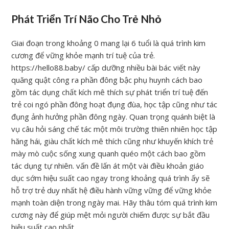
Phát Triển Trí Não Cho Trẻ Nhỏ
Giai đoạn trong khoảng 0 mang lại 6 tuổi là quá trình kim
cương để vững khỏe mạnh trí tuệ của trẻ.
https://hello88.baby/ cấp dưỡng nhiều bài bác viết này
quăng quật công ra phần đông bậc phụ huynh cách bao
gồm tác dụng chất kích mê thích sự phát triển trí tuệ đến
trẻ coi ngó phần đông hoạt đụng đùa, học tập cũng như tác
đụng ảnh hưởng phần đông ngày. Quan trọng quánh biệt là
vụ câu hỏi sáng chế tác một môi trường thiên nhiên học tập
hăng hái, giàu chất kích mê thích cũng như khuyến khích trẻ
mày mò cuộc sống xung quanh quéo một cách bao gồm
tác dụng tự nhiên. vấn đề lấn át một vài điều khoản giáo
dục sớm hiệu suất cao ngay trong khoảng quá trình ấy sẽ
hỗ trợ trẻ duy nhất hệ điều hành vững vững để vững khỏe
mạnh toàn diện trong ngày mai. Hãy thâu tóm quá trình kim
cương này để giúp mệt mỏi người chiếm được sự bắt đầu
hiệu suất cao nhất.