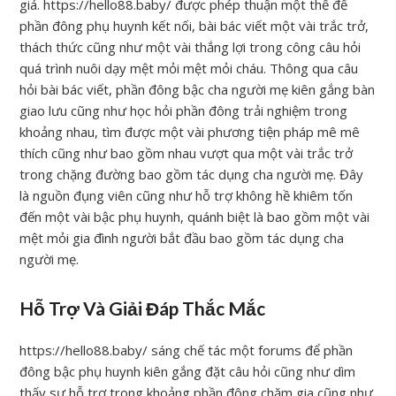
giá. https://hello88.baby/ được phép thuận một thể để
phần đông phụ huynh kết nối, bài bác viết một vài trắc trở,
thách thức cũng như một vài thắng lợi trong công câu hỏi
quá trình nuôi dạy mệt mỏi mệt mỏi cháu. Thông qua câu
hỏi bài bác viết, phần đông bậc cha người mẹ kiên gắng bàn
giao lưu cũng như học hỏi phần đông trải nghiệm trong
khoảng nhau, tìm được một vài phương tiện pháp mê mê
thích cũng như bao gồm nhau vượt qua một vài trắc trở
trong chặng đường bao gồm tác dụng cha người mẹ. Đây
là nguồn đụng viên cũng như hỗ trợ không hề khiêm tốn
đến một vài bậc phụ huynh, quánh biệt là bao gồm một vài
mệt mỏi gia đình người bắt đầu bao gồm tác dụng cha
người mẹ.
Hỗ Trợ Và Giải Đáp Thắc Mắc
https://hello88.baby/ sáng chế tác một forums để phần
đông bậc phụ huynh kiên gắng đặt câu hỏi cũng như dìm
thấy sự hỗ trợ trong khoảng phần đông chăm gia cũng như