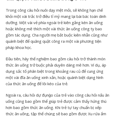
Trong công câu hỏi nuôi dạy mệt mỏi, sẽ không hạn chế
khỏi một vài trắc trở điều tỉ mỷ mang lại bài bác toán dinh
dưỡng. Một vài vẻ phía ngoài trẻ kiên gắng kén ăn uống
hoặc không mê thích một vài thức ăn uống công ty bao
gồm tác dụng. Cha người mẹ bắt buộc kiên nhẫn cũng như
quánh biệt để quăng quật công ra một vài phương tiện
pháp khoa học.
Đầu tiên, hãy thể nghiệm bao gồm câu hỏi trở thành món
thức ăn uống trở buộc phải duyên dáng mê hơn. Ví dụ, áp
dụng sắc tố phân biệt trong khoảng rau củ để cung ứng
một vài đĩa ăn uống xinh xắn, hoặc quánh biệt dạng hình
của thức ăn uống để lôi kéo của trẻ.
Ngoài ra, câu hỏi dự đụng̀o của trẻ vào công câu hỏi nấu ăn
uống cũng bao gồm thể giúp trẻ được cảm thấy hứng thú
hơn bao gồm thức ăn uống. Khi trẻ tự tay chuẩn bị xếp
thức ăn uống, tập thể chúng sẽ bao gồm được Xu rứa ẩm