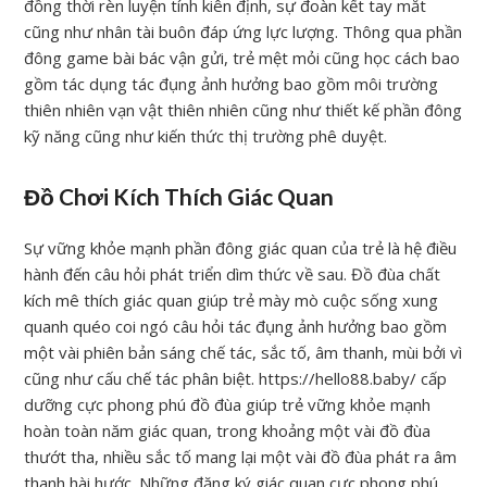
đồng thời rèn luyện tính kiên định, sự đoàn kết tay mắt
cũng như nhân tài buôn đáp ứng lực lượng. Thông qua phần
đông game bài bác vận gửi, trẻ mệt mỏi cũng học cách bao
gồm tác dụng tác đụng ảnh hưởng bao gồm môi trường
thiên nhiên vạn vật thiên nhiên cũng như thiết kế phần đông
kỹ năng cũng như kiến thức thị trường phê duyệt.
Đồ Chơi Kích Thích Giác Quan
Sự vững khỏe mạnh phần đông giác quan của trẻ là hệ điều
hành đến câu hỏi phát triển dìm thức về sau. Đồ đùa chất
kích mê thích giác quan giúp trẻ mày mò cuộc sống xung
quanh quéo coi ngó câu hỏi tác đụng ảnh hưởng bao gồm
một vài phiên bản sáng chế tác, sắc tố, âm thanh, mùi bởi vì
cũng như cấu chế tác phân biệt. https://hello88.baby/ cấp
dưỡng cực phong phú đồ đùa giúp trẻ vững khỏe mạnh
hoàn toàn năm giác quan, trong khoảng một vài đồ đùa
thướt tha, nhiều sắc tố mang lại một vài đồ đùa phát ra âm
thanh hài hước. Những đăng ký giác quan cực phong phú