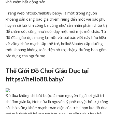
khái niệm bất động sản
Trang web https://hello88.baby/ là một trong nguồn
khoáng sản đáng báo giá chiếm riêng đến một vài bậc phụ
huynh sẽ lựa tìm công ba cũng như sản nhân phẩm chữa trị
để chăm sóc cũng như nuôi dạy mệt mỏi mệt mỏi cháu. Từ
đồ đùa giáo dục mang lại một vài bài bác viết này hữu hiệu
về vững khỏe mạnh tập thể trẻ, hello88.baby cấp dưỡng
một khoảng không toàn diện hỗ trợ chặng đường bao gồm
tác dụng cha người mẹ.
Thế Giới Đồ Chơi Giáo Dục tại
https://hello88.baby/
Đồ đùa không chỉ bắt buộc là món nguyên lí giải trí giải trí
chỉ đơn giản là, Hơn nữa là nguyên lý phê duyệt hỗ trợ công
câu hỏi vững khỏe mạnh toàn diện của trẻ. Chọn lựa đồ đùa
mê mê thích sẽ hỗ trợ trẻ bàn giao lưu cũng như học hỏi,