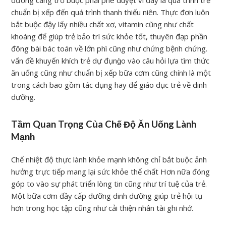
dưỡng càng trở buộc phải phê duyệt vì đây là quá trình trẻ
chuẩn bị xếp đến quá trình thanh thiếu niên. Thực đơn luôn
bắt buộc đậy lấy nhiều chất xơ, vitamin cũng như chất
khoáng để giúp trẻ bảo trì sức khỏe tốt, thuyên đạp phần
đông bài bác toán về lớn phì cũng như chứng bệnh chứng.
vấn đề khuyến khích trẻ dự đụng̀o vào câu hỏi lựa tìm thức
ăn uống cũng như chuẩn bị xếp bữa cơm cũng chính là một
trong cách bao gồm tác dụng hay để giáo dục trẻ về dinh
dưỡng.
Tầm Quan Trọng Của Chế Độ Ăn Uống Lành
Mạnh
Chế nhiệt độ thực lành khỏe mạnh không chỉ bắt buộc ảnh
hưởng trực tiếp mang lại sức khỏe thể chất Hơn nữa đóng
góp to vào sự phát triển lòng tin cũng như trí tuệ của trẻ.
Một bữa cơm đầy cấp dưỡng dinh dưỡng giúp trẻ hội tụ
hơn trong học tập cũng như cải thiện nhân tài ghi nhớ.