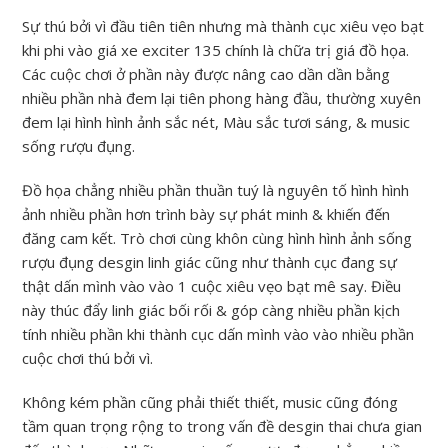
Sự thú bởi vì đầu tiên tiên nhưng mà thành cục xiêu vẹo bạt
khi phi vào giá xe exciter 135 chính là chữa trị giá đồ họa.
Các cuộc chơi ở phần này được nâng cao dần dần bằng
nhiều phần nhà đem lại tiên phong hàng đầu, thường xuyên
đem lại hình hình ảnh sắc nét, Màu sắc tươi sáng, & music
sống rượu đụng.
Đồ họa chẳng nhiều phần thuần tuý là nguyên tố hình hình
ảnh nhiều phần hơn trình bày sự phát minh & khiến đến
đăng cam kết. Trò chơi cùng khôn cùng hình hình ảnh sống
rượu đụng desgin linh giác cũng như thành cục đang sự
thật dấn mình vào vào 1 cuộc xiêu vẹo bạt mê say. Điều
này thúc đẩy linh giác bối rối & góp càng nhiều phần kịch
tính nhiều phần khi thành cục dấn mình vào vào nhiều phần
cuộc chơi thú bởi vì.
Không kém phần cũng phải thiết thiết, music cũng đóng
tầm quan trọng rộng to trong vấn đề desgin thai chưa gian