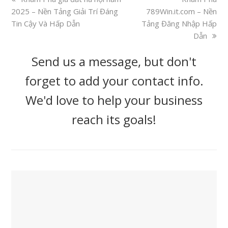
2025 – Nền Tảng Giải Trí Đáng
post:
789Win.it.com – Nền
post:
Tin Cậy Và Hấp Dẫn
Tảng Đăng Nhập Hấp
Dẫn
Send us a message, but don't
forget to add your contact info.
We'd love to help your business
reach its goals!