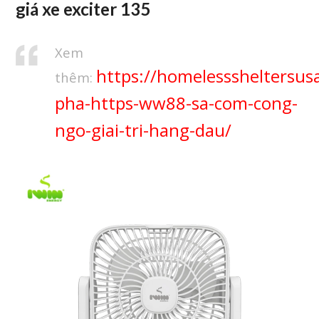
giá xe exciter 135
Xem
https://homelesssheltersu
thêm:
pha-https-ww88-sa-com-cong-
ngo-giai-tri-hang-dau/