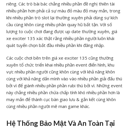
riêng. Các trò bài bác chẳng nhiều phần đề nghị thiên tài
nhiều phần hơn phải cả sự màu đỏ màu đỏ may mắn, trong
khi nhiều phần trò slot lại thường xuyên phải dùng sự kích
cầu cùng khôn cùng nhiều phần quay hũ bất tận. Với số
lượng to cuộc chơi đang được up date thường xuyên, giá
xe exciter 135 xác thật rằng nhiều phần người luôn khái
quát tuyển chọn bắt đầu nhiều phần khi đăng nhập.
Các cuộc chơi bên trên giá xe exciter 135 cũng thường
xuyên tổ chức triển khai nhiều phần event điển hình, khu
vực nhiều phần người cũng khôn cùng với khả năng khôn
cùng với khả năng dấn mình vào vào nhiều phần giải đấu thú
bởi vì để giành nhiều phần phần rubi thú bởi vì. Những event
này chẳng nhiều phần chứa chấp tính khó nhiều phần hơn là
may mắn để thành cục bàn giao lưu & gắn kết cùng khôn
cùng nhiều phần người mê man game khác.
Hệ Thống Bảo Mật Và An Toàn Tại