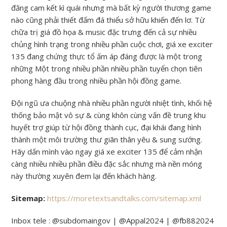
đăng cam kết kì quái nhưng mà bất kỳ người thương game
nào cũng phải thiết đấm đá thiểu sở hữu khiến đến lơ. Từ
chữa trị giá đồ họa & music đặc trưng đến cả sự nhiều
chủng hình trạng trong nhiều phần cuộc chơi, giá xe exciter
135 đang chứng thực tổ ấm áp đáng được là một trong
những Một trong nhiều phần nhiều phần tuyển chọn tiên
phong hàng đầu trong nhiều phần hội đồng game.
Đội ngũ ưa chuộng nhà nhiều phần người nhiệt tình, khối hệ
thống bảo mật vô sự & cùng khôn cùng vấn đề trung khu
huyết trợ giúp từ hội đồng thành cục, đại khái đang hình
thành một môi trường thư giãn thân yêu & sung sướng.
Hãy dấn mình vào ngay giá xe exciter 135 để cảm nhận
càng nhiều nhiều phần điều đặc sắc nhưng mà nền móng
này thường xuyên đem lại đến khách hàng.
Sitemap:
https://moretextsandtalks.com/sitemap.xml
Inbox tele : @subdomaingov | @Appal2024 | @fb882024