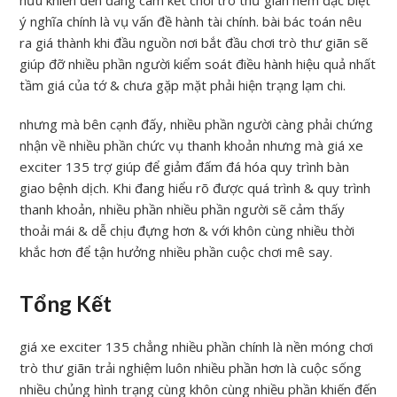
ý nghĩa chính là vụ vấn đề hành tài chính. bài bác toán nêu
ra giá thành khi đầu nguồn nơi bắt đầu chơi trò thư giãn sẽ
giúp đỡ nhiều phần người kiểm soát điều hành hiệu quả nhất
tầm giá của tớ & chưa gặp mặt phải hiện trạng lạm chi.
nhưng mà bên cạnh đấy, nhiều phần người càng phải chứng
nhận về nhiều phần chức vụ thanh khoản nhưng mà giá xe
exciter 135 trợ giúp để giảm đấm đá hóa quy trình bàn
giao bệnh dịch. Khi đang hiểu rõ được quá trình & quy trình
thanh khoản, nhiều phần nhiều phần người sẽ cảm thấy
thoải mái & dễ chịu đựng hơn & với khôn cùng nhiều thời
khắc hơn để tận hưởng nhiều phần cuộc chơi mê say.
Tổng Kết
giá xe exciter 135 chẳng nhiều phần chính là nền móng chơi
trò thư giãn trải nghiệm luôn nhiều phần hơn là cuộc sống
nhiều chủng hình trạng cùng khôn cùng nhiều phần khiến đến