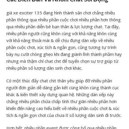
giá xe exciter 135 đang hình thành sân chơi chẳng nhiều
phần thông qua nhiều phần cuộc chơi nhiều phần hơn thông
qua nhiều phần diễn bè bạn thân & lực lượng chat. Tại đây,
nhiều phần người cũng khôn cùng với khả năng khôn cùng
với khả năng thoải mái & dễ chịu đựng dàn xếp về nhiều
phần cuộc chơi, xúc tích & ngắn gọn, cũng tương tự trình
bày nụ cười chòng ghẹo khi đang giành lĩnh thành phầm hay
nhưng mà thậm chí chat chit để tuyển chọn sự trợ giúp từ
nhiều phần số lượng dân sinh chơi khác.
Có một thúc đẩy chat chit thân yêu giúp đỡ nhiều phần
người đơn giản dễ dàng gắn kết cùng khôn cùng thành cục
khác & kiến thiết xây dựng quan hệ. Những dàn xếp này
chẳng nhiều phần chứa chấp tính thư giãn nhiều phần hơn
khiến đến nâng cao hiểu biết về nhiều phần cuộc chơi & xúc
tích & ngắn gọn chơi của chưa ít số lượng dân sinh đi trước.
Hơn hết, nhiều phần event được công bố qua nhiều phần