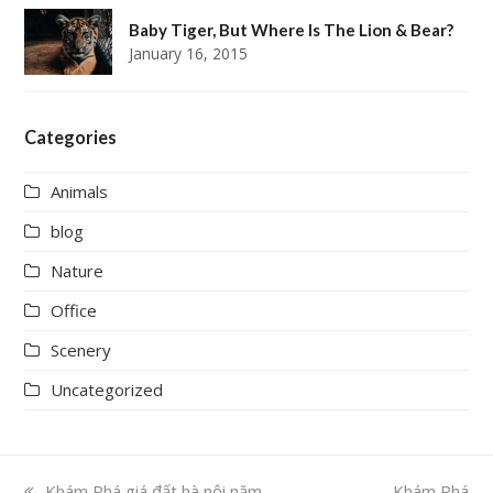
Baby Tiger, But Where Is The Lion & Bear?
January 16, 2015
Categories
Animals
blog
Nature
Office
Scenery
Uncategorized
previous
Khám Phá giá đất hà nội năm
next
Khám Phá