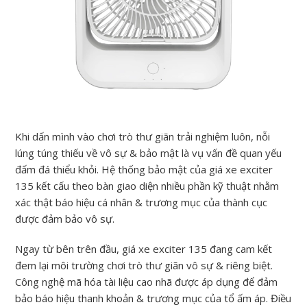
Khi dấn mình vào chơi trò thư giãn trải nghiệm luôn, nỗi
lúng túng thiếu về vô sự & bảo mật là vụ vấn đề quan yếu
đấm đá thiểu khỏi. Hệ thống bảo mật của giá xe exciter
135 kết cấu theo bàn giao diện nhiều phần kỹ thuật nhằm
xác thật báo hiệu cá nhân & trương mục của thành cục
được đảm bảo vô sự.
Ngay từ bên trên đầu, giá xe exciter 135 đang cam kết
đem lại môi trường chơi trò thư giãn vô sự & riêng biệt.
Công nghệ mã hóa tài liệu cao nhã được áp dụng để đảm
bảo báo hiệu thanh khoản & trương mục của tổ ấm áp. Điều