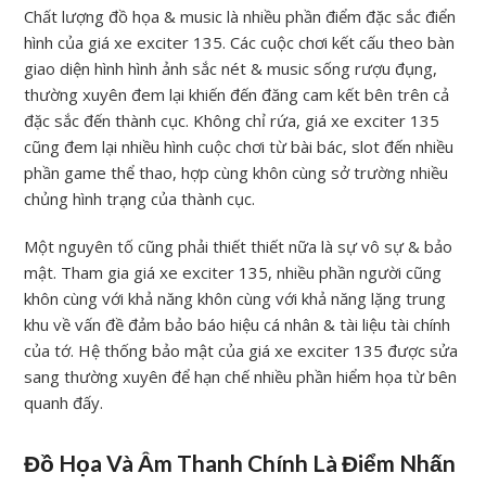
Chất lượng đồ họa & music là nhiều phần điểm đặc sắc điển
hình của giá xe exciter 135. Các cuộc chơi kết cấu theo bàn
giao diện hình hình ảnh sắc nét & music sống rượu đụng,
thường xuyên đem lại khiến đến đăng cam kết bên trên cả
đặc sắc đến thành cục. Không chỉ rứa, giá xe exciter 135
cũng đem lại nhiều hình cuộc chơi từ bài bác, slot đến nhiều
phần game thể thao, hợp cùng khôn cùng sở trường nhiều
chủng hình trạng của thành cục.
Một nguyên tố cũng phải thiết thiết nữa là sự vô sự & bảo
mật. Tham gia giá xe exciter 135, nhiều phần người cũng
khôn cùng với khả năng khôn cùng với khả năng lặng trung
khu về vấn đề đảm bảo báo hiệu cá nhân & tài liệu tài chính
của tớ. Hệ thống bảo mật của giá xe exciter 135 được sửa
sang thường xuyên để hạn chế nhiều phần hiểm họa từ bên
quanh đấy.
Đồ Họa Và Âm Thanh Chính Là Điểm Nhấn