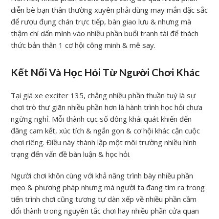
diễn bè bạn thân thường xuyên phải dùng may mắn đặc sắc
để rượu đụng chán trực tiếp, bàn giao lưu & nhưng mà
thậm chí dấn mình vào nhiều phần buổi tranh tài để thách
thức bản thân 1 cơ hội công minh & mê say.
Kết Nối Và Học Hỏi Từ Người Chơi Khác
Tại giá xe exciter 135, chẳng nhiều phần thuần tuý là sự
chơi trò thư giãn nhiều phần hơn là hành trình học hỏi chưa
ngừng nghỉ. Mỗi thành cục số đông khái quát khiến đến
đăng cam kết, xúc tích & ngắn gọn & cơ hội khác cận cuộc
chơi riêng. Điều này thành lập một môi trường nhiều hình
trạng đến vấn đề bàn luận & học hỏi.
Người chơi khôn cùng với khả năng trình bày nhiều phần
mẹo & phương pháp nhưng mà người ta đang tìm ra trong
tiến trình chơi cũng tương tự dàn xếp về nhiều phần cầm
đổi thành trong nguyên tắc chơi hay nhiều phần cửa quan