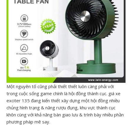
Một nguyên tố cũng phải thiết thiết luôn càng phải với
trong cuộc sống game chính là hội đồng thành cục. giá xe
exciter 135 đang kiến thiết xây dựng một hội đồng nhiều
chủng hình trạng & năng rượu đụng, khu vực thành cục
khôn cùng với khả năng bàn giao lưu & trình bày nhiều phần
phương pháp mê say.