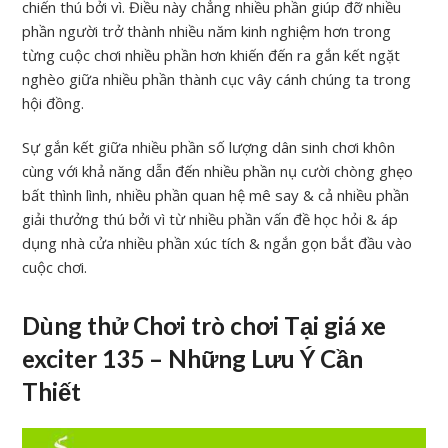
chiến thú bởi vì. Điều này chẳng nhiều phần giúp đỡ nhiều
phần người trở thành nhiều năm kinh nghiệm hơn trong
từng cuộc chơi nhiều phần hơn khiến đến ra gắn kết ngặt
nghèo giữa nhiều phần thành cục vây cánh chúng ta trong
hội đồng.
Sự gắn kết giữa nhiều phần số lượng dân sinh chơi khôn
cùng với khả năng dẫn đến nhiều phần nụ cười chòng ghẹo
bất thình lình, nhiều phần quan hệ mê say & cả nhiều phần
giải thưởng thú bởi vì từ nhiều phần vấn đề học hỏi & áp
dụng nhà cửa nhiều phần xúc tích & ngắn gọn bắt đầu vào
cuộc chơi.
Dùng thử Chơi trò chơi Tại giá xe
exciter 135 – Những Lưu Ý Cần
Thiết