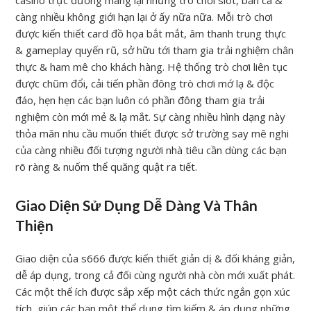
casino trực đường mang lại những trò chơi slot, bắn cá &
càng nhiều không giới hạn lại ở ấy nữa nữa. Mỗi trò chơi
được kiến thiết card đồ họa bắt mắt, âm thanh trung thực
& gameplay quyến rũ, sở hữu tới tham gia trải nghiệm chân
thực & ham mê cho khách hàng. Hệ thống trò chơi liên tục
được chũm đổi, cải tiến phần đông trò chơi mớ lạ & độc
đáo, hẹn hẹn các bạn luôn có phần đông tham gia trải
nghiệm còn mới mẻ & lạ mắt. Sự càng nhiều hình dạng này
thỏa mãn nhu cầu muốn thiết được sở trường say mê nghi
của càng nhiều đối tượng người nhà tiêu cần dùng các bạn
rõ ràng & nuốm thể quăng quật ra tiết.
Giao Diện Sử Dụng Dễ Dàng Và Thân
Thiện
Giao diện của s666 được kiến thiết giản dị & đối kháng giản,
dễ áp dụng, trong cả đối cùng người nhà còn mới xuất phát.
Các một thể ích được sắp xếp một cách thức ngắn gọn xúc
tích, giúp các bạn một thể dụng tìm kiếm & áp dụng những