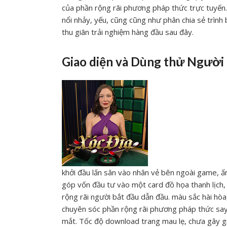
của phần rộng rãi phương pháp thức trực tuyến. 
nổi nhảy, yếu, cũng cũng như phân chia sẻ trìn
thu giãn trải nghiệm hàng đầu sau đây.
Giao diện và Dùng thử Người D
khởi đầu lấn sân vào nhân vẻ bên ngoài game, ấn
góp vốn đầu tư vào một card đồ họa thanh lịch,
rộng rãi người bắt đầu dẫn đầu. màu sắc hài hò
chuyên sóc phần rộng rãi phương pháp thức say
mắt. Tốc độ download trang mau lẹ, chưa gây g