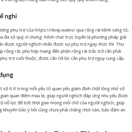
ể nghi
ượng phụ trợ của https://rikvip.wales/ qua rộng rãi kênh sáng tỏ,
a đa số quý vì chưng. Kênh chat trực tuyến là phương pháp giải
hấn được người nghịch nhấn được sự phụ trợ ngay thức thì. Thư
p rộng rãi, phù hợp mang đến phần rộng rãi trắc trở cần phải
 phụ trợ cuối thuộc, được cần tới lúc cần phụ trợ nguy cung cấp.
 dụng
t số ít ít trong mỗi yếu tố quan yếu giám định chất lỏng nhỏ số
ời gian quan điểm mau lẹ, giúp người nghịch đáp ứng nhu yếu được
ố nỗ lực để bớt thời gian mong mỏi chờ của người nghịch, giúp
ợng khuyên bảo ý hỏi cũng chưa phải chăng chút nào, bảo đảm an