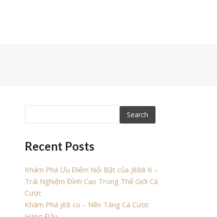
Search
Recent Posts
Khám Phá Ưu Điểm Nổi Bật của j888 6 –
Trải Nghiệm Đỉnh Cao Trong Thế Giới Cá
Cược
Khám Phá j88 co – Nền Tảng Cá Cược
Hàng Đầu