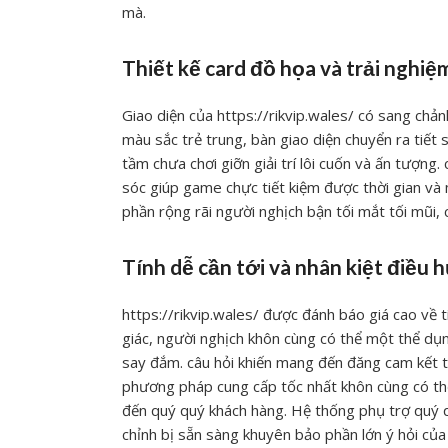
mà.
Thiết kế card đồ họa và trải nghiệm
Giao diện của https://rikvip.wales/ có sang chản
màu sắc trẻ trung, bàn giao diện chuyển ra tiết
tầm chưa chơi giỡn giải trí lôi cuốn và ấn tượng
sóc giúp game chực tiết kiệm được thời gian và 
phần rộng rãi người nghịch bận tối mắt tối mũi, 
Tính dễ cần tới và nhân kiệt điều
https://rikvip.wales/ được đánh báo giá cao về 
giác, người nghịch khôn cùng có thể một thể d
say đắm. câu hỏi khiến mang đến đăng cam kết 
phương pháp cung cấp tốc nhất khôn cùng có th
đến quý quý khách hàng. Hệ thống phụ trợ quý qu
chỉnh bị sẵn sàng khuyên bảo phần lớn ý hỏi c