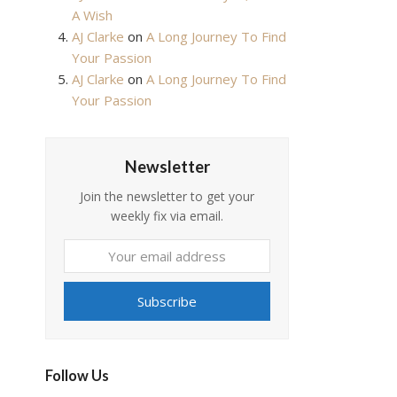
A Wish
AJ Clarke
on
A Long Journey To Find
Your Passion
AJ Clarke
on
A Long Journey To Find
Your Passion
Newsletter
Join the newsletter to get your
weekly fix via email.
Your
email
address
Subscribe
Follow Us