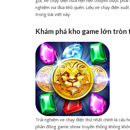
gũi, xe chạy điện hứa hẹn hẹn chuyên buộc phải
nghiệm vui đùa khó quên. Liệu xe chạy điện xuấ
trong bài viết này.
Khám phá kho game lớn tròn t
Trải nghiệm xe chạy điện thứ nhất chính là câu
phần đông game show truyền thống không không