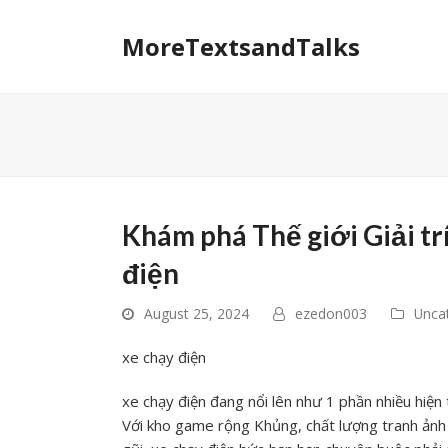
MoreTextsandTalks
Khám phá Thế giới Giải tr
điện
August 25, 2024
ezedon003
Unca
xe chạy điện
xe chạy điện đang nổi lên như 1 phần nhiều hiệ
Với kho game rộng Khủng, chất lượng tranh ảnh 