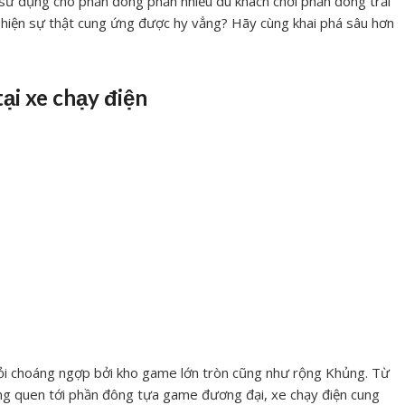
 sử dụng cho phần đông phần nhiều du khách chơi phần đông trải
t hiện sự thật cung ứng được hy vẳng? Hãy cùng khai phá sâu hơn
ại xe chạy điện
 hỏi choáng ngợp bởi kho game lớn tròn cũng như rộng Khủng. Từ
 quen tới phần đông tựa game đương đại, xe chạy điện cung