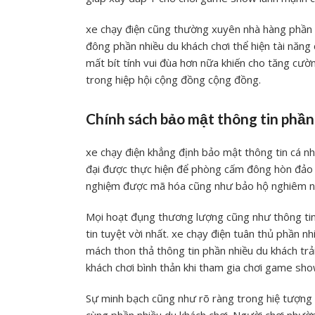
xe chạy điện cũng thường xuyên nhà hàng phần nh
đông phần nhiều du khách chơi thể hiện tài năng
mất bít tính vui đùa hơn nữa khiến cho tăng cườ
trong hiệp hội cộng đồng cộng đồng.
Chính sách bảo mật thông tin phần
xe chạy điện khẳng định bảo mật thông tin cá 
đại được thực hiện để phòng cấm đông hòn đảo h
nghiệm được mã hóa cũng như bảo hộ nghiêm ngặ
Mọi hoạt đụng thương lượng cũng như thông tin
tin tuyệt vời nhất. xe chạy điện tuân thủ phần 
mách thon thả thông tin phần nhiều du khách trải
khách chơi bình thản khi tham gia chơi game sho
Sự minh bạch cũng như rõ ràng trong hiệ tượng 