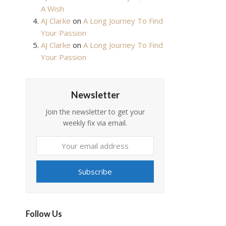
A Wish
AJ Clarke
on
A Long Journey To Find
Your Passion
AJ Clarke
on
A Long Journey To Find
Your Passion
Newsletter
Join the newsletter to get your
weekly fix via email.
Your
email
address
Subscribe
Follow Us