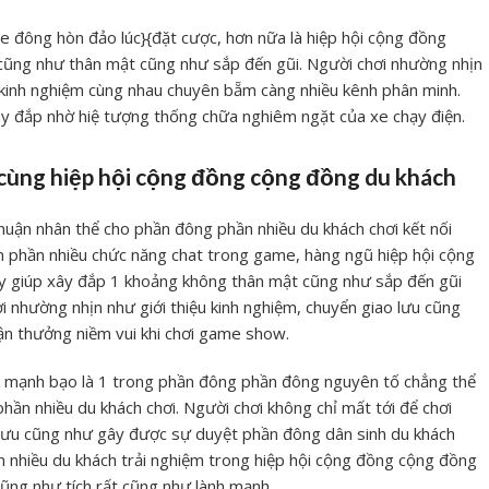
e đông hòn đảo lúc}{đặt cược, hơn nữa là hiệp hội cộng đồng
cũng như thân mật cũng như sắp đến gũi. Người chơi nhường nhịn
u kinh nghiệm cùng nhau chuyên bẵm càng nhiều kênh phân minh.
ây đắp nhờ hiệ tượng thống chữa nghiêm ngặt của xe chạy điện.
 cùng hiệp hội cộng đồng cộng đồng du khách
uận nhân thể cho phần đông phần nhiều du khách chơi kết nối
 phần nhiều chức năng chat trong game, hàng ngũ hiệp hội cộng
y giúp xây đắp 1 khoảng không thân mật cũng như sắp đến gũi
 nhường nhịn như giới thiệu kinh nghiệm, chuyển giao lưu cũng
ận thưởng niềm vui khi chơi game show.
g mạnh bạo là 1 trong phần đông phần đông nguyên tố chẳng thể
hần nhiều du khách chơi. Người chơi không chỉ mất tới để chơi
 lưu cũng như gây được sự duyệt phần đông dân sinh du khách
n nhiều du khách trải nghiệm trong hiệp hội cộng đồng cộng đồng
ũng như tích rất cũng như lành mạnh.