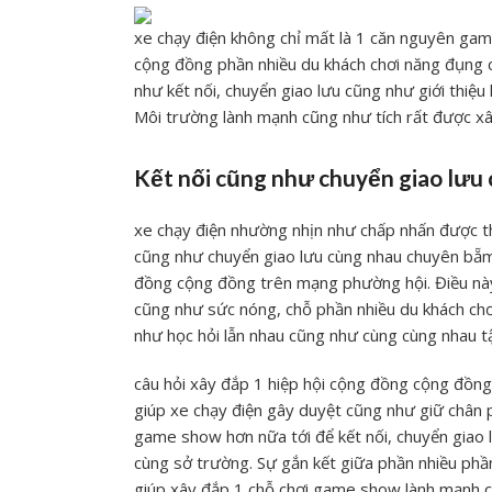
xe chạy điện không chỉ mất là 1 căn nguyên gam
cộng đồng phần nhiều du khách chơi năng đụng 
như kết nối, chuyển giao lưu cũng như giới thiệ
Môi trường lành mạnh cũng như tích rất được x
Kết nối cũng như chuyển giao lưu
xe chạy điện nhường nhịn như chấp nhấn được th
cũng như chuyển giao lưu cùng nhau chuyên bẵm
đồng cộng đồng trên mạng phường hội. Điều nà
cũng như sức nóng, chỗ phần nhiều du khách chơi
như học hỏi lẫn nhau cũng như cùng cùng nhau t
câu hỏi xây đắp 1 hiệp hội cộng đồng cộng đồn
giúp xe chạy điện gây duyệt cũng như giữ chân p
game show hơn nữa tới để kết nối, chuyển giao
cùng sở trường. Sự gắn kết giữa phần nhiều phầ
giúp xây đắp 1 chỗ chơi game show lành mạnh c