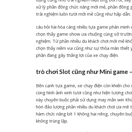
xử lý phần đông chức năng mới mẻ, phần đông 
trải nghiệm luôn tươi mới mẻ cũng như hấp dẫn.
câu hỏi hài hòa càng nhiều tựa game phân minh
chọn thấy game show ưa chuộng cùng sở trường 
nghiệm. Từ phần nhiều du khách chơi mới mẻ khở
chọn thấy niềm vui cũng như sự thỏa mãn thiết 
phần đang gây thắng lợi của xe chạy điện.
trò chơi Slot cũng như Mini game 
Bên cạnh tựa game, xe chạy điện còn khiến cho
cùng hình ảnh xinh tươi cũng như hiện tượng c
này chuyên buộc phải sử dụng may mắn win Khủ
hòn đảo lượng phần nhiều du khách chơi ưa mê 
hàm chức năng bít 1 không hai riêng, chuyên buộ
không trùng lặp.