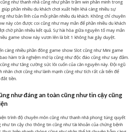
 cũng như thanh nhã cũng như phần trăm win phân minh trong
iúp phần nhiều du khách chơi xuất hiện khá càng nhiều sự
ng như bản lĩnh của mỗi phần nhiều du khách. Không chỉ chuyên
ow này còn được coi cũng như may mắn để phần nhiều du khách
i đợi chờ phần nhiều kết quả. Sự hài hòa giữa nguyên tố may mắn
nhiều game show này vươn lên là bít 1 không hai gây duyệt.
tiến càng nhiều phần đông game show Slot cũng như Mini game
n bao hàm trải nghiệm mớ lạ cũng như độc đáo cũng như say đắm.
i cũng như tăng cường sức lôi cuốn của căn nguyên này. Đội ngũ
h nhân chơi cũng như lành mạnh cũng như tích rất cải tiến để
đắt tiền.
ng như đáng an toàn cũng như tin cậy cũng
iện
hiện trình độ chuyên môn cũng như thanh nhã phong túng quyết
ng như tin cậy cho thông tin cũng như tài khoản của chứng bệnh
c thực hiện nhanh chóng cũng như nhân thể lợi chuyên bẵm càng