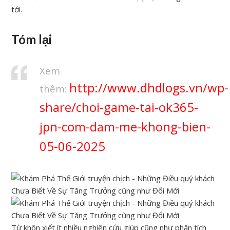
tới.
Tóm lại
Xem
http://www.dhdlogs.vn/wp-
thêm:
share/choi-game-tai-ok365-
jpn-com-dam-me-khong-bien-
05-06-2025
Từ khôn xiết ít nhiều nghiên cứu giúp cũng như phân tích