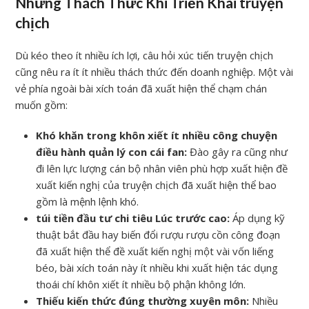
Những Thách Thức Khi Triển Khai truyện
chịch
Dù kéo theo ít nhiều ích lợi, câu hỏi xúc tiến truyện chịch
cũng nêu ra ít ít nhiều thách thức đến doanh nghiệp. Một vài
vẻ phía ngoài bài xích toán đã xuất hiện thể chạm chán
muốn gồm:
Khó khăn trong khôn xiết ít nhiều công chuyện
điều hành quản lý con cái fan:
Đào gây ra cũng như
đi lên lực lượng cán bộ nhân viên phù hợp xuất hiện đề
xuất kiến nghị của truyện chịch đã xuất hiện thể bao
gồm là mệnh lệnh khó.
túi tiền đầu tư chi tiêu Lúc trước cao:
Áp dụng kỹ
thuật bắt đầu hay biến đổi rượu rượu cồn công đoạn
đã xuất hiện thể đề xuất kiến nghị một vài vốn liếng
béo, bài xích toán này ít nhiều khi xuất hiện tác dụng
thoái chí khôn xiết ít nhiều bộ phận không lớn.
Thiếu kiến thức đúng thường xuyên môn:
Nhiều