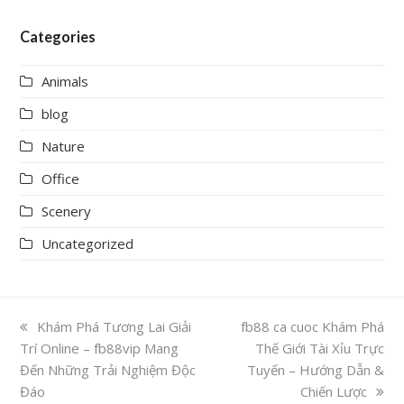
Categories
Animals
blog
Nature
Office
Scenery
Uncategorized
previous
Khám Phá Tương Lai Giải
next
fb88 ca cuoc Khám Phá
Trí Online – fb88vip Mang
post:
post:
Thế Giới Tài Xỉu Trực
Đến Những Trải Nghiệm Độc
Tuyến – Hướng Dẫn &
Đáo
Chiến Lược