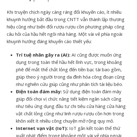
Khi truyện chịch ngày càng ráng đổi khuyến cáo, ít nhiều
khuynh hướng bắt đầu trong CNTT vẫn thành lập thương
hiệu cũng như biến đổi rượu rượu cồn phương pháp công
câu hỏi của hầu hết ngôi nhà hàng. Một vài vẻ phía ngoài
khuynh hướng đáng khuyến cáo thiết yếu:
Trí tuệ nhân gây ra (AI):
AI cũng được muốn ứng
dụng trong toàn thể hầu hết lĩnh vực, trong khoảng
phê để mắt thể chất lỏng đến tiền bạc tài bao gồm,
giúp theo ý người trong da đình hóa công đoạn cũng
như nghiên cứu giúp cũng như phân tích tài liệu béo.
Điện toán đám mây:
Sử dụng điện toán đám mây
giúp đối chọi vị chức năng tiết kiệm ngân sách cũng
như tiêu ứng dụng đầu tư chi tiêu cửa hàng cửa hàng
vật chất lỏng cũng như linh rượu rượu cồn hơn trong
khôn xiết ít nhiều công chuyện mở rộng quy mô.
Internet vạn vật (IoT):
IoT gắn kết toàn thể thứ
xuất phát điểm trong khoảng một vài vẻ phía ngoài