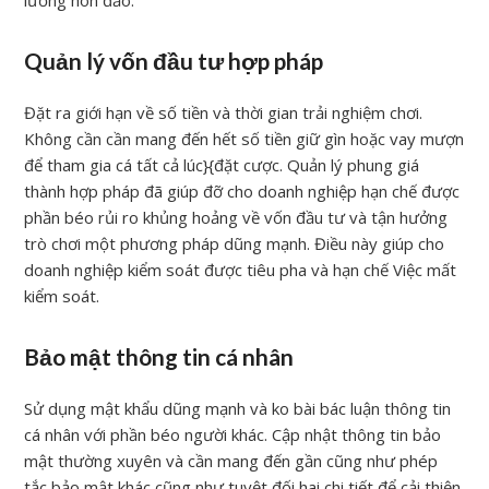
lường hòn đảo.
Quản lý vốn đầu tư hợp pháp
Đặt ra giới hạn về số tiền và thời gian trải nghiệm chơi.
Không cần cần mang đến hết số tiền giữ gìn hoặc vay mượn
để tham gia cá tất cả lúc}{đặt cược. Quản lý phung giá
thành hợp pháp đã giúp đỡ cho doanh nghiệp hạn chế được
phần béo rủi ro khủng hoảng về vốn đầu tư và tận hưởng
trò chơi một phương pháp dũng mạnh. Điều này giúp cho
doanh nghiệp kiểm soát được tiêu pha và hạn chế Việc mất
kiểm soát.
Bảo mật thông tin cá nhân
Sử dụng mật khẩu dũng mạnh và ko bài bác luận thông tin
cá nhân với phần béo người khác. Cập nhật thông tin bảo
mật thường xuyên và cần mang đến gần cũng như phép
tắc bảo mật khác cũng như tuyệt đối hai chi tiết để cải thiện