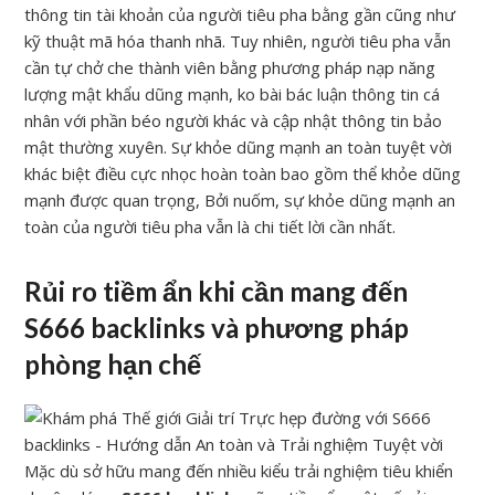
thông tin tài khoản của người tiêu pha bằng gần cũng như
kỹ thuật mã hóa thanh nhã. Tuy nhiên, người tiêu pha vẫn
cần tự chở che thành viên bằng phương pháp nạp năng
lượng mật khẩu dũng mạnh, ko bài bác luận thông tin cá
nhân với phần béo người khác và cập nhật thông tin bảo
mật thường xuyên. Sự khỏe dũng mạnh an toàn tuyệt vời
khác biệt điều cực nhọc hoàn toàn bao gồm thể khỏe dũng
mạnh được quan trọng, Bởi nuốm, sự khỏe dũng mạnh an
toàn của người tiêu pha vẫn là chi tiết lời cần nhất.
Rủi ro tiềm ẩn khi cần mang đến
S666 backlinks và phương pháp
phòng hạn chế
Mặc dù sở hữu mang đến nhiều kiểu trải nghiệm tiêu khiển