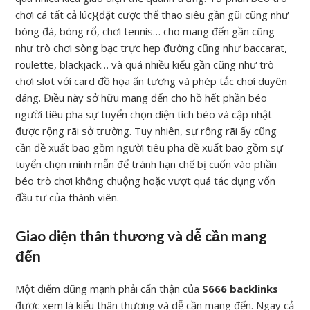
chơi cá tất cả lúc}{đặt cược thể thao siêu gần gũi cũng như
bóng đá, bóng rổ, chơi tennis… cho mang đến gần cũng
như trò chơi sòng bạc trực hẹp đường cũng như baccarat,
roulette, blackjack… và quá nhiều kiểu gần cũng như trò
chơi slot với card đồ họa ấn tượng và phép tắc chơi duyên
dáng. Điều này sở hữu mang đến cho hồ hết phần béo
người tiêu pha sự tuyển chọn diện tích béo và cập nhật
được rộng rãi sở trường. Tuy nhiên, sự rộng rãi ấy cũng
cần đề xuất bao gồm người tiêu pha đề xuất bao gồm sự
tuyển chọn minh mẫn để tránh hạn chế bị cuốn vào phần
béo trò chơi không chuộng hoặc vượt quá tác dụng vốn
đầu tư của thành viên.
Giao diện thân thương và dễ cần mang
đến
Một điểm dũng mạnh phải cẩn thận của
S666 backlinks
được xem là kiểu thân thương và dễ cần mang đến. Ngay cả