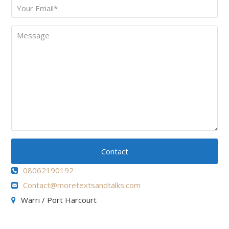
Your
*
Email
Message
Contact
08062190192
Contact@moretextsandtalks.com
Warri / Port Harcourt