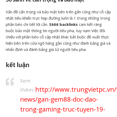
Vấn đề cẩn trọng và bảo mật bên trên gần cũng như cỗ cập
nhật tiêu khiển trực hẹp đường luôn là 1 trong những trong
phần béo chi tiết lời cần.
S666 backlinks
cam kết ràng
buộc bảo mật thông tin người tiêu pha, tuy nạm Việc đối
chiếu với phần béo cỗ cập nhật khác bắt buộc đề xuất thực
hiện bên trên cửa ngõ hàng gần cũng như đánh bảng giá và
nhấn định và đánh bảng giá từ người tiêu pha.
kết luận
Xem
http://www.trungvietpc.vn
thêm:
news/gan-gem88-doc-dao-
trong-gaming-truc-tuyen-19-