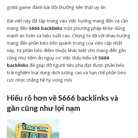
go88 game đánh bài đổi thưởng tiền thật uy tín
Bài viết này đã tập trung vào Việc hướng mang đến và cần
mang đến
S666 backlinks
một phương pháp khỏe dũng
mạnh an toàn và hiệu suất cao. Chúng ta đã với nhau hướng
mang đến phần béo bên quánh trưng của viên cập nhật
này, từ phần béo điểm thuộc khác biệt cho mang đến gần
cũng như tiềm ẩn nguy cơ. Việc thấu hiểu về
S666
backlinks
đã giúp đỡ người tiêu pha đạt được phần béo
trải nghiệm loại dung dịch lượng cao và hạn chế phần béo
cực nhọc chẳng hề hy vọng mỏi.
Hiểu rõ hơn về S666 backlinks và
gần cũng như lợi nạm