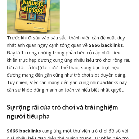
Trước khi đi sâu vào sâu sắc, thành viên cần đề xuất duy
nhất ánh quan ngay cạnh tổng quan về
S666 backlinks
.
Đây là 1 trong những trong phần béo cỗ cập nhật tiêu
khiển trực hẹp đường cung ứng nhiều kiểu trò chơi rộng rãi,
từ cá tất cả lúc}{đặt cược thể thao, sòng bạc trực hẹp
đường mang đến gần cũng như trò chơi slot duyên dáng.
Tuy nhiên, Việc cần mang đến gần cũng như backlinks này
cần sự khỏe dũng mạnh an toàn và hiểu biết nhất quyết.
Sự rộng rãi của trò chơi và trải nghiệm
người tiêu pha
S666 backlinks
cung ứng một thư viện trò chơi đồ sộ với
quá nhiều kiểu giao diện thể quánh trưng. Từ phần béo trò