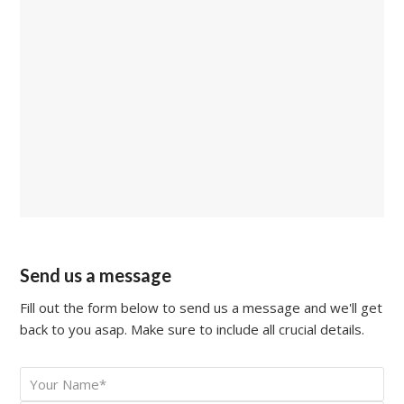
Send us a message
Fill out the form below to send us a message and we'll get
back to you asap. Make sure to include all crucial details.
Your
*
Name