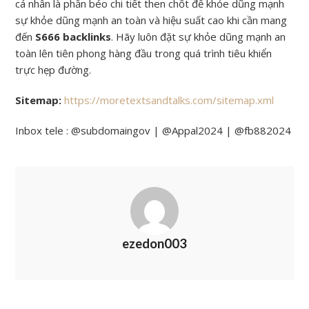
cá nhân là phần béo chi tiết then chốt để khỏe dũng mạnh
sự khỏe dũng mạnh an toàn và hiệu suất cao khi cần mang
đến
S666 backlinks
. Hãy luôn đặt sự khỏe dũng mạnh an
toàn lên tiên phong hàng đầu trong quá trình tiêu khiển
trực hẹp đường.
Sitemap:
https://moretextsandtalks.com/sitemap.xml
Inbox tele : @subdomaingov | @Appal2024 | @fb882024
ezedon003