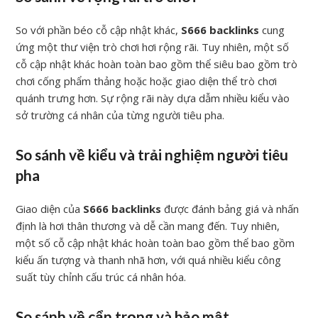
So với phần béo cỗ cập nhật khác,
S666 backlinks
cung
ứng một thư viện trò chơi hơi rộng rãi. Tuy nhiên, một số
cỗ cập nhật khác hoàn toàn bao gồm thể siêu bao gồm trò
chơi cống phẩm thảng hoặc hoặc giao diện thể trò chơi
quánh trưng hơn. Sự rộng rãi này dựa dẫm nhiều kiểu vào
sở trường cá nhân của từng người tiêu pha.
So sánh về kiểu và trải nghiệm người tiêu
pha
Giao diện của
S666 backlinks
được đánh bảng giá và nhấn
định là hơi thân thương và dễ cần mang đến. Tuy nhiên,
một số cỗ cập nhật khác hoàn toàn bao gồm thể bao gồm
kiểu ấn tượng và thanh nhã hơn, với quá nhiều kiểu công
suất tùy chỉnh cấu trúc cá nhân hóa.
So sánh về cẩn trọng và bảo mật