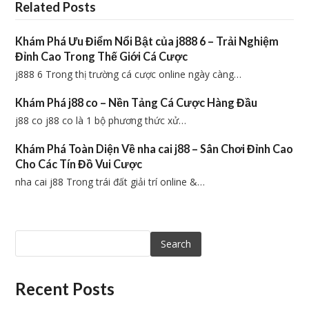
Related Posts
Khám Phá Ưu Điểm Nổi Bật của j888 6 – Trải Nghiệm
Đỉnh Cao Trong Thế Giới Cá Cược
j888 6 Trong thị trường cá cược online ngày càng…
Khám Phá j88 co – Nền Tảng Cá Cược Hàng Đầu
j88 co j88 co là 1 bộ phương thức xử…
Khám Phá Toàn Diện Về nha cai j88 – Sân Chơi Đỉnh Cao
Cho Các Tín Đồ Vui Cược
nha cai j88 Trong trái đất giải trí online &…
Search
Recent Posts