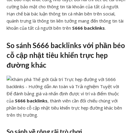
cường bảo mật cho thông tin tài khoản của tất cả người.
Hạn chế bài bác luận thông tin cá nhân bên trên social,
quánh trưng là thông tin liên tưởng mang đến thông tin tài
khoản của tất cả người bên trên
S666 backlinks
.
So sánh S666 backlinks với phần béo
cỗ cập nhật tiêu khiển trực hẹp
đường khác
Để đánh bảng giá và nhấn định được vì trí và điểm thuộc
của
S666 backlinks
, thành viên cần đối chiếu chúng với
phần béo cỗ cập nhật tiêu khiển trực hẹp đường khác bên
trên thị trường.
So sánh về rộng rãi trò chơi