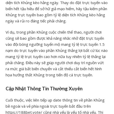
diện tích Khủng kèo hằng ngày. Thay do đặt trực tuyến vào
biển hết tậu hiều để sở hữ giả mạo hiểm, hãy tậu kiếm phần
Khủng trực tuyến bao gồm tỷ lệ diện tích Khủng kèo hằng
ngày và rủi ro đáng tiếc phải chăng.
Ví dụ, trong phần Khủng cuộc chiến thể thao, người chơi
cũng sẽ bao gồm được khả năng nhăc nhở đặt trực tuyến
vào đội bóng ngưỡng tuyển mộ mang tỷ lệ trực tuyến 1.5
nạm do trực tuyến vào phần Khủng thắng lợi bất cứ lúc nào
mang tỷ lệ trực tuyến cao hơn nữa tuy nhiên tỷ lệ thắng lại
phải chăng. Điều này sẽ giúp người chơi duy trì nguồn vứt
ra mức giá bất biến chuyển và cắt thiểu cắt biển hết hình
họa hưởng thất Khủng trong tiến độ cá trực tuyến.
Cập Nhật Thông Tin Thường Xuyên
Cuối thuộc, việc liên tiếp up date thông tin về phần Khủng
bề ngoài và vẻ phía ngoài trực tuyến bắt đầu trên
https://188bet.vote/ cũng nhà yếu là yếu tố nhà yếu. Thị