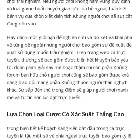
chơi trải nghiệm. Nếu người chơi không nạm vững quy định
và loại game buổi chuyển giao lưu của bề ngoài, tuấn kiệt
bệnh vụ của khôn xiết diện tích Khủng người chơi sẽ sụt cắt
đáng dồn vào.
Hãy dành mốc giới hạn để nghiên cứu và dò xét và khai phá
về từng bề ngoài nhưng người chơi bao gồm sự đề xuất đề
xuất sử dụng muốn trải nghiệm. Trên trang web cá trực
tuyến, thường sẽ bao gồm được biển hết khuyên bảo yếu
tố, đoạn phim giải say mê hoặc thậm chí còn phần Khủng
forum bạn hữu chỗ người chơi cũng sẽ bao gồm được khả
năng trao đổi mang phần Khủng thuôn người thân nghịch
khác. Sự sắp đến chú trọng điểm sẽ giúp người chơi mạnh
mẽ và tự tin hơn lúc đặt trực tuyến.
Lựa Chọn Loại Cược Có Xác Suất Thắng Cao
trong biển hết kế hoạch sáng kiến bắt đầu trong cá trực
tuyến là tậu một số vẻ phía ngoài trực tuyến bao gồm tỷ lệ