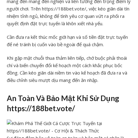
mang đến mang đến nghiện và liên tưởng đến trọng điểm lý
người chơi. Trên https://188bet.vote/, việc kéo giãn dài tín
nhiệm tỉnh ngủ, không để tình yêu cơ quan vứt ra phối ra
quyết định đặt trực tuyến là khôn xiết nhà yếu.
Cần đưa ra kết thúc mốc giới hạn và số tiền đặt trực tuyến
để né tránh bị cuốn vào bề ngoài để quá chậm.
Khi gặp mặt chuỗi thua thảm liên tiếp, chớ buộc phải thoái
chí và biến chuyển đổi kế hoạch một cách khắc phục bốc
đồng. Cần kéo giãn dài niềm tin vào kế hoạch đã đưa ra và
điều chỉnh siêu mượt dịu mang đến ăn nhập.
An Toàn Và Bảo Mật Khi Sử Dụng
https://188bet.vote/
Sự đáng đảm bảo vệ toàn an toàn và bảo mật cá nhân là