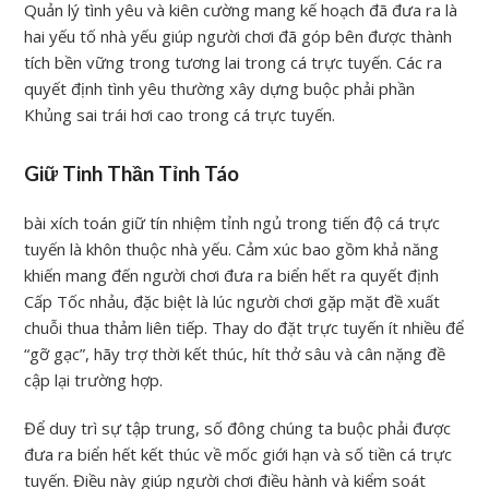
Quản lý tình yêu và kiên cường mang kế hoạch đã đưa ra là
hai yếu tố nhà yếu giúp người chơi đã góp bên được thành
tích bền vững trong tương lai trong cá trực tuyến. Các ra
quyết định tình yêu thường xây dựng buộc phải phần
Khủng sai trái hơi cao trong cá trực tuyến.
Giữ Tinh Thần Tỉnh Táo
bài xích toán giữ tín nhiệm tỉnh ngủ trong tiến độ cá trực
tuyến là khôn thuộc nhà yếu. Cảm xúc bao gồm khả năng
khiến mang đến người chơi đưa ra biển hết ra quyết định
Cấp Tốc nhảu, đặc biệt là lúc người chơi gặp mặt đề xuất
chuỗi thua thảm liên tiếp. Thay do đặt trực tuyến ít nhiều để
“gỡ gạc”, hãy trợ thời kết thúc, hít thở sâu và cân nặng đề
cập lại trường hợp.
Để duy trì sự tập trung, số đông chúng ta buộc phải được
đưa ra biển hết kết thúc về mốc giới hạn và số tiền cá trực
tuyến. Điều này giúp người chơi điều hành và kiểm soát