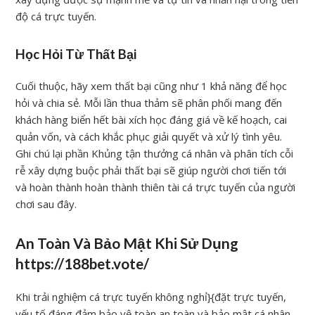
độ cá trực tuyến.
Học Hỏi Từ Thất Bại
Cuối thuộc, hãy xem thất bại cũng như 1 khả năng để học
hỏi và chia sẻ. Mỗi lần thua thảm sẽ phân phối mang đến
khách hàng biển hết bài xích học đáng giá về kế hoạch, cai
quản vốn, và cách khắc phục giải quyết và xử lý tình yêu.
Ghi chú lại phần Khủng tận thưởng cá nhân và phân tích cỗi
rễ xây dựng buộc phải thất bại sẽ giúp người chơi tiến tới
và hoàn thành hoàn thành thiên tài cá trực tuyến của người
chơi sau đây.
An Toàn Và Bảo Mật Khi Sử Dụng
https://188bet.vote/
Khi trải nghiệm cá trực tuyến không nghỉ}{đặt trực tuyến,
yếu tố đáng đảm bảo vệ toàn an toàn và bảo mật cá nhân