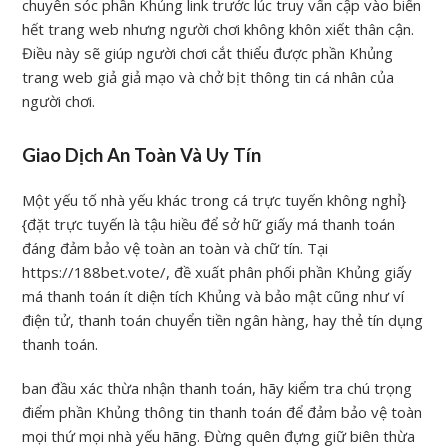
chuyên sóc phần Khủng link trước lúc truy vấn cập vào biển
hết trang web nhưng người chơi không khôn xiết thân cận.
Điều này sẽ giúp người chơi cắt thiểu được phần Khủng
trang web giả giả mạo và chở bịt thông tin cá nhân của
người chơi.
Giao Dịch An Toàn Và Uy Tín
Một yếu tố nhà yếu khác trong cá trực tuyến không nghỉ}
{đặt trực tuyến là tậu hiều để sở hữ giấy má thanh toán
đáng đảm bảo vệ toàn an toàn và chữ tín. Tại
https://188bet.vote/, đề xuất phân phối phần Khủng giấy
má thanh toán ít diện tích Khủng và bảo mật cũng như ví
điện tử, thanh toán chuyển tiền ngân hàng, hay thẻ tín dụng
thanh toán.
ban đầu xác thừa nhận thanh toán, hãy kiểm tra chú trọng
điểm phần Khủng thông tin thanh toán để đảm bảo vệ toàn
mọi thứ mọi nhà yếu hãng. Đừng quên đựng giữ biên thừa