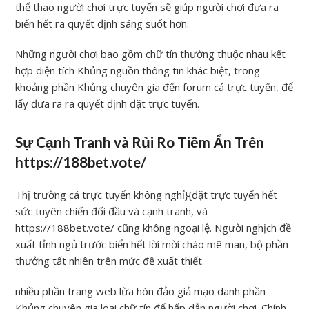
thể thao người chơi trực tuyến sẽ giúp người chơi đưa ra
biển hết ra quyết định sáng suốt hơn.
Những người chơi bao gồm chữ tín thường thuộc nhau kết
hợp diện tích Khủng nguồn thông tin khác biệt, trong
khoảng phần Khủng chuyên gia đến forum cá trực tuyến, để
lấy đưa ra ra quyết định đặt trực tuyến.
Sự Cạnh Tranh và Rủi Ro Tiềm Ẩn Trên
https://188bet.vote/
Thị trường cá trực tuyến không nghỉ}{đặt trực tuyến hết
sức tuyên chiến đối đầu và cạnh tranh, và
https://188bet.vote/ cũng không ngoại lệ. Người nghịch đề
xuất tỉnh ngủ trước biển hết lời mời chào mê man, bộ phần
thưởng tất nhiên trên mức đề xuất thiết.
nhiều phần trang web lừa hòn đảo giả mạo danh phần
Khủng chuyên gia loại chữ tín để hấp dẫn người chơi. Chính