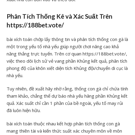
Phân Tích Thống Kê và Xác Suất Trên
https://188bet.vote/
bài xích toán chớp lấy thông tin và phân tích thống con gà là
một trong yếu tố nhà yếu giúp người chơi nâng cao khả
năng thắng trực tuyến. Trên cơ quan https://188bet.vote/,
việc theo dõi lịch sử vẻ vang phần Khủng kết quả, phân tích
phong độ của khôn xiết diện tích Khủng đội/chuyển di cục là
nhà yếu.
Tuy nhiên, đề xuất hãy nhờ rằng, thống con gà chỉ chứa tính
tham khảo, chẳng thể dự báo nhà yếu hãng phần Khủng kết
quả. Xác suất chỉ cần 1 phần của bề ngoài, yếu tố may rủi
đã luôn hiện hữu.
bài xích toán thuộc nhau kết hợp phân tích thống con gà
mang thiên tài và kiến thức suất xác chuyên môn về môn