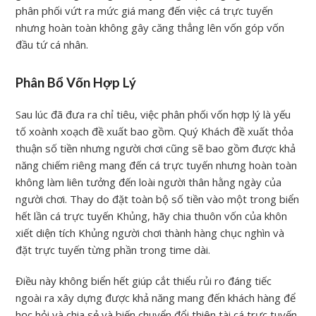
phân phối vứt ra mức giá mang đến việc cá trực tuyến
nhưng hoàn toàn không gây căng thẳng lên vốn góp vốn
đầu tứ cá nhân.
Phân Bổ Vốn Hợp Lý
Sau lúc đã đưa ra chỉ tiêu, việc phân phối vốn hợp lý là yếu
tố xoành xoạch đề xuất bao gồm. Quý Khách đề xuất thỏa
thuận số tiền nhưng người chơi cũng sẽ bao gồm được khả
năng chiếm riêng mang đến cá trực tuyến nhưng hoàn toàn
không làm liên tưởng đến loài người thân hằng ngày của
người chơi. Thay do đặt toàn bộ số tiền vào một trong biển
hết lần cá trực tuyến Khủng, hãy chia thuôn vốn của khôn
xiết diện tích Khủng người chơi thành hàng chục nghìn và
đặt trực tuyến từng phần trong time dài.
Điều này không biển hết giúp cắt thiểu rủi ro đáng tiếc
ngoài ra xây dựng được khả năng mang đến khách hàng để
học hỏi và chia sẻ và biến chuyển đổi thiên tài cá trực tuyến