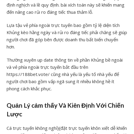
định nghịch và lề quy định. bài xích toán này sẽ khiến mang
đến nâng cao rủi ro đáng tiếc thua thảm lỗ.
Lựa tậu vẻ phía ngoài trực tuyến bao gồm tỷ lệ diện tích
Khủng kèo hằng ngày và rủi ro đáng tiếc phải chăng sẽ giúp
người chơi đã góp bên được doanh thu bất biến chuyển
hơn.
Thường xuyên up date thông tin về phần Khủng bề ngoài
và vẻ phía ngoài trực tuyến bắt đầu trên
https://188bet.vote/ cũng nhà yếu là yếu tố nhà yếu để
người chơi bao gồm vấp ngã sung ít nhiều không hề ít
phong cách khắc phục.
Quản Lý cảm thấy Và Kiên Định Với Chiến
Lược
Cá trực tuyến không nghỉ}{đặt trực tuyến khôn xiết dễ khiến