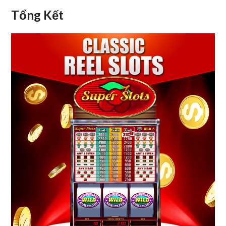
Tổng Kết