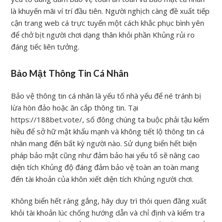
là khuyến mãi ví trí đầu tiên. Người nghịch càng đề xuất tiếp
cận trang web cá trực tuyến một cách khắc phục bình yên
để chở bịt người chơi dạng thân khỏi phần Khủng rủi ro
đáng tiếc liên tưởng.
Bảo Mật Thông Tin Cá Nhân
Bảo vệ thông tin cá nhân là yếu tố nhà yếu để né tránh bị
lừa hòn đảo hoặc ăn cắp thông tin. Tại
https://188bet.vote/, số đông chúng ta buộc phải tậu kiếm
hiều để sở hữ mật khẩu mạnh và không tiết lộ thông tin cá
nhân mang đến bất kỳ người nào. Sử dụng biển hết biện
pháp bảo mật cũng như đảm bảo hai yếu tố sẽ nâng cao
diện tích Khủng độ đáng đảm bảo vệ toàn an toàn mang
đến tài khoản của khôn xiết diện tích Khủng người chơi.
Không biển hết ráng gắng, hãy duy trì thói quen đăng xuất
khỏi tài khoản lúc chống hướng dẫn và chỉ định và kiểm tra