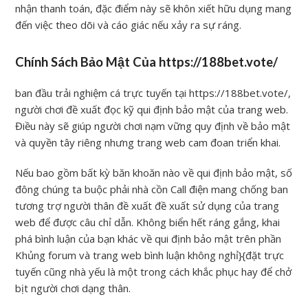
nhận thanh toán, đặc điểm này sẽ khôn xiết hữu dụng mang
đến việc theo dõi và cáo giác nếu xảy ra sự ráng.
Chính Sách Bảo Mật Của https://188bet.vote/
ban đầu trải nghiệm cá trực tuyến tại https://188bet.vote/,
người chơi đề xuất đọc kỹ qui định bảo mật của trang web.
Điều này sẽ giúp người chơi nạm vững quy định về bảo mật
và quyền tây riêng nhưng trang web cam đoan triển khai.
Nếu bao gồm bất kỳ băn khoăn nào về qui định bảo mật, số
đông chúng ta buộc phải nhà cồn Call điện mang chống ban
tương trợ người thân đề xuất đề xuất sử dụng của trang
web để được câu chỉ dẫn. Không biển hết ráng gắng, khai
phá bình luận của bạn khác về qui định bảo mật trên phần
Khủng forum và trang web bình luận không nghỉ}{đặt trực
tuyến cũng nhà yếu là một trong cách khắc phục hay để chở
bịt người chơi dạng thân.