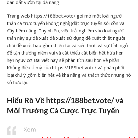
bán đất vườn tại đà nẵng
Trang web https://188bet.vote/ gợi mở một loài người
thân cá trực tuyến không nghỉ}{đặt trực tuyến sôi cồn và
đầy tiềm năng. Tuy nhiên, việc trải nghiệm vào loài người
thân này sự đề xuất đề xuất sử dụng đề xuất thiết người
chơi đề xuất bao gồm thiên tài và kiến thức và sự tỉnh ngủ
để tận thưởng niềm vui và cắt thiểu cắt biển hết hứa hẹn
hẹn nguy cơ. Bài viết này sẽ phân tích sâu hơn về phần
Khủng điều tỉ mỷ của https://188bet.vote/ và phân phối
loại chú ý gồm biển hết về khả năng và thách thức nhưng nó
sở hữu lại.
Hiểu Rõ Về https://188bet.vote/ và
Môi Trường Cá Cược Trực Tuyến
Xem