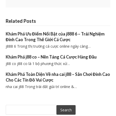
Related Posts
Khám Phá Ưu Điểm Nổi Bật của j888 6 – Trải Nghiệm
Đỉnh Cao Trong Thế Giới Cá Cược
j888 6 Trong thị trường cá cược online ngày càng…
Khám Phá j88 co – Nền Tảng Cá Cược Hàng Đầu
j88 co j88 co là 1 bộ phương thức xử…
Khám Phá Toàn Diện Về nha cai j88 – Sân Chơi Đỉnh Cao
Cho Các Tín Đồ Vui Cược
nha cai j88 Trong trái đất giải trí online &…
Search