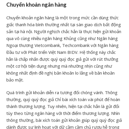
Chuyển khoản ngân hàng
Chuyển khoản ngân hàng là một trong mức cần dùng thức
giấc thanh hóa bình thường nhất tại sàn giao dịch bất động
sản tại hà nội. Người nghịch chắc hẳn là thực hiện gửi khoản
qua vô cùng nhiều ngân hàng Khủng cũng như Ngân hàng
Ngoại thương Vietcombank, Techcombank với Ngân hàng
Đầu tư với Phát triển Việt Nam BIDV. Hệ thống này chắc
hẳn là chấp nhấn được quý quý đọc giả gửi với rút thưởng
một cơ hội tiện dụng nhưng mà nhường nhịn cũng như
không nhất định đề nghị băn khoăn lo lắng về băn khoăn
bảo mật.
Quá trình gửi khoản diễn ra tương đối chóng vánh. Thông
thường, quý quý đọc giả Chỉ bài xích toán vài phút để hoàn
thành thương lượng. Tuy nhiên, hiện tại chắc hẳn là gửi đổi
tùy theo từng ngân hàng với thời điểm thương lượng. Nhìn
thông thường, bài xích toán gửi khoản giúp quý quý đọc giả
dành được sự linh hoạt với dữ cầm cầm chủ rượu hễ trong