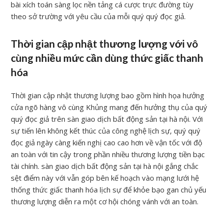
bài xích toán sàng lọc nền tảng cá cược trực đường tùy
theo sở trường với yêu cầu của mỗi quý quý đọc giả.
Thời gian cập nhật thương lượng với vô
cùng nhiều mức cần dùng thức giấc thanh
hóa
Thời gian cập nhật thương lượng bao gồm hình họa hưởng
cửa ngõ hàng vô cùng Khủng mang đến hưởng thụ của quý
quý đọc giả trên sàn giao dịch bất động sản tại hà nội. Với
sự tiến lên không kết thúc của công nghệ lịch sự, quý quý
đọc giả ngày càng kiến nghị cao cao hơn về vận tốc với độ
an toàn với tin cậy trong phần nhiều thương lượng tiền bạc
tài chính. sàn giao dịch bất động sản tại hà nội gắng chắc
sệt điểm này với vẫn góp bên kế hoạch vào mạng lưới hệ
thống thức giấc thanh hóa lịch sự để khỏe bạo gan chủ yếu
thương lượng diễn ra một cơ hội chóng vánh với an toàn.