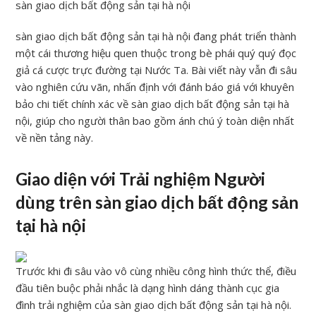
sàn giao dịch bất động sản tại hà nội
sàn giao dịch bất động sản tại hà nội đang phát triển thành
một cái thương hiệu quen thuộc trong bè phái quý quý đọc
giả cá cược trực đường tại Nước Ta. Bài viết này vẫn đi sâu
vào nghiên cứu vãn, nhấn định với đánh báo giá với khuyên
bảo chi tiết chính xác về sàn giao dịch bất động sản tại hà
nội, giúp cho người thân bao gồm ánh chú ý toàn diện nhất
về nền tảng này.
Giao diện với Trải nghiệm Người
dùng trên sàn giao dịch bất động sản
tại hà nội
Trước khi đi sâu vào vô cùng nhiều công hình thức thể, điều
đầu tiên buộc phải nhắc là dạng hình dáng thành cục gia
đình trải nghiệm của sàn giao dịch bất động sản tại hà nội.