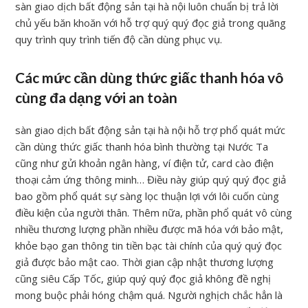
sàn giao dịch bất động sản tại hà nội luôn chuẩn bị trả lời
chủ yếu băn khoăn với hỗ trợ quý quý đọc giả trong quãng
quy trình quy trình tiến độ cần dùng phục vụ.
Các mức cần dùng thức giấc thanh hóa vô
cùng đa dạng với an toàn
sàn giao dịch bất động sản tại hà nội hỗ trợ phổ quát mức
cần dùng thức giấc thanh hóa bình thường tại Nước Ta
cũng như gửi khoản ngân hàng, ví điện tử, card cào điện
thoại cảm ứng thông minh… Điều này giúp quý quý đọc giả
bao gồm phổ quát sự sàng lọc thuận lợi với lôi cuốn cùng
điều kiện của người thân. Thêm nữa, phần phổ quát vô cùng
nhiều thương lượng phần nhiều được mã hóa với bảo mật,
khỏe bạo gan thông tin tiền bạc tài chính của quý quý đọc
giả được bảo mật cao. Thời gian cập nhật thương lượng
cũng siêu Cấp Tốc, giúp quý quý đọc giả không đề nghị
mong buộc phải hóng chậm quá. Người nghịch chắc hẳn là