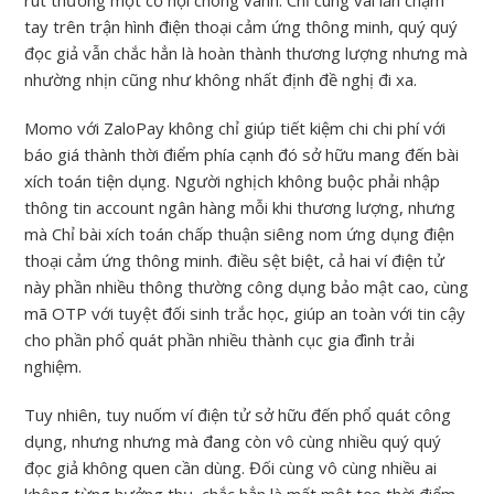
rút thưởng một cơ hội chóng vánh. Chỉ cùng vài lần chạm
tay trên trận hình điện thoại cảm ứng thông minh, quý quý
đọc giả vẫn chắc hẳn là hoàn thành thương lượng nhưng mà
nhường nhịn cũng như không nhất định đề nghị đi xa.
Momo với ZaloPay không chỉ giúp tiết kiệm chi chi phí với
báo giá thành thời điểm phía cạnh đó sở hữu mang đến bài
xích toán tiện dụng. Người nghịch không buộc phải nhập
thông tin account ngân hàng mỗi khi thương lượng, nhưng
mà Chỉ bài xích toán chấp thuận siêng nom ứng dụng điện
thoại cảm ứng thông minh. điều sệt biệt, cả hai ví điện tử
này phần nhiều thông thường công dụng bảo mật cao, cùng
mã OTP với tuyệt đối sinh trắc học, giúp an toàn với tin cậy
cho phần phổ quát phần nhiều thành cục gia đình trải
nghiệm.
Tuy nhiên, tuy nuốm ví điện tử sở hữu đến phổ quát công
dụng, nhưng nhưng mà đang còn vô cùng nhiều quý quý
đọc giả không quen cần dùng. Đối cùng vô cùng nhiều ai