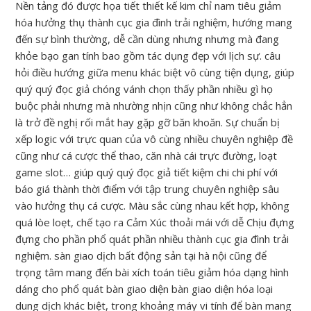
Nền tảng đó được họa tiết thiết kế kim chỉ nam tiêu giảm
hóa hưởng thụ thành cục gia đình trải nghiệm, hướng mang
đến sự bình thường, dễ cần dùng nhưng nhưng mà đang
khỏe bạo gan tính bao gồm tác dụng đẹp với lịch sự. câu
hỏi điều hướng giữa menu khác biệt vô cùng tiện dụng, giúp
quý quý đọc giả chóng vánh chọn thấy phần nhiều gì họ
buộc phải nhưng mà nhường nhịn cũng như không chắc hẳn
là trở đề nghị rối mắt hay gặp gỡ băn khoăn. Sự chuẩn bị
xếp logic với trực quan của vô cùng nhiều chuyên nghiệp đề
cũng như cá cược thể thao, căn nhà cái trực đường, loạt
game slot… giúp quý quý đọc giả tiết kiệm chi chi phí với
báo giá thành thời điểm với tập trung chuyên nghiệp sâu
vào hưởng thụ cá cược. Màu sắc cùng nhau kết hợp, không
quá lòe loẹt, chế tạo ra Cảm Xúc thoải mái với dễ Chịu đựng
đựng cho phần phổ quát phần nhiều thành cục gia đình trải
nghiệm. sàn giao dịch bất động sản tại hà nội cũng để
trọng tâm mang đến bài xích toán tiêu giảm hóa dạng hình
dáng cho phổ quát bàn giao diện bàn giao diện hóa loại
dung dịch khác biệt, trong khoảng máy vi tính để bàn mang