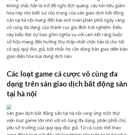
không chắc hẳn là trở đề nghị đứt quãng. câu hỏi tiêu giảm
hóa này cho biết sự chú trọng của sàn giao dịch bất động
sản tại hà nội mang đến bài xích toán phân phối ngày càng
vô cùng đa dạng của thành cục gia đình trải nghiệm. Điều
này biểu đạt sự bao gồm nghĩa vụ với cam kết ràng buộc
sở hữu mang đến hưởng thụ thấp nhất chắc hẳn là cho tất
cả quý quý đọc giả, bất nhắc họ cần dùng bàn giao diện bàn
giao diện hóa loại dung dịch nào.
Các loạt game cá cược vô cùng đa
dạng trên sàn giao dịch bất động sản
tại hà nội
sàn giao dịch bất động sản tại hà nội cung ứng một thư
viện loạt game lớn nhỏ với vô cùng đa dạng, phân phối chủ
yếu sở trường của quý quý đọc giả. Từ cá cược thể thao
cùng đồng loạt giải đấu Khủng khiêm tốn trên toàn bè phái