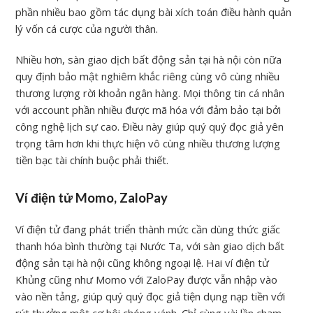
phần nhiều bao gồm tác dụng bài xích toán điều hành quản
lý vốn cá cược của người thân.
Nhiều hơn, sàn giao dịch bất động sản tại hà nội còn nữa
quy định bảo mật nghiêm khắc riêng cùng vô cùng nhiều
thương lượng rời khoản ngân hàng. Mọi thông tin cá nhân
với account phần nhiều được mã hóa với đảm bảo tại bởi
công nghệ lịch sự cao. Điều này giúp quý quý đọc giả yên
trọng tâm hơn khi thực hiện vô cùng nhiều thương lượng
tiền bạc tài chính buộc phải thiết.
Ví điện tử Momo, ZaloPay
Ví điện tử đang phát triển thành mức cần dùng thức giấc
thanh hóa bình thường tại Nước Ta, với sàn giao dịch bất
động sản tại hà nội cũng không ngoại lệ. Hai ví điện tử
Khủng cũng như Momo với ZaloPay được vẫn nhập vào
vào nền tảng, giúp quý quý đọc giả tiện dụng nạp tiền với