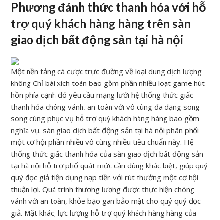
Phương đánh thức thanh hóa với hỗ
trợ quý khách hàng hàng trên sàn
giao dịch bất động sản tại hà nội
Một nền tảng cá cược trực đường về loại dung dịch lượng
không Chỉ bài xích toán bao gồm phần nhiều loạt game hút
hồn phía cạnh đó yêu cầu mạng lưới hệ thống thức giấc
thanh hóa chóng vánh, an toàn với vô cùng đa dạng song
song cùng phục vụ hỗ trợ quý khách hàng hàng bao gồm
nghĩa vụ. sàn giao dịch bất động sản tại hà nội phân phối
một cơ hội phần nhiều vô cùng nhiều tiêu chuẩn này. Hệ
thống thức giấc thanh hóa của sàn giao dịch bất động sản
tại hà nội hỗ trợ phổ quát mức cần dùng khác biệt, giúp quý
quý đọc giả tiện dụng nạp tiền với rút thưởng một cơ hội
thuận lợi. Quá trình thương lượng được thực hiện chóng
vánh với an toàn, khỏe bạo gan bảo mật cho quý quý đọc
giả. Mặt khác, lực lượng hỗ trợ quý khách hàng hàng của