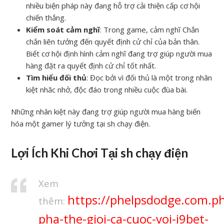
nhiều biện pháp này đang hỗ trợ cải thiện cấp cơ hội
chiến thắng.
Kiểm soát cảm nghĩ
: Trong game, cảm nghĩ Chắn
chắn liên tưởng đến quyết định cử chỉ của bản thân.
Biết cơ hội định hình cảm nghĩ đang trợ giúp người mua
hàng đặt ra quyết định cử chỉ tốt nhất.
Tìm hiểu đối thủ
: Đọc bởi vì đối thủ là một trong nhân
kiệt nhăc nhở, độc đáo trong nhiều cuộc đùa bài.
Những nhân kiệt này đang trợ giúp người mua hàng biến
hóa một gamer lý tưởng tại sh chạy điện.
Lợi Ích Khi Chơi Tại sh chạy điện
Xem
https://phelpsdodge.com.
thêm:
pha-the-gioi-ca-cuoc-voi-i9bet-