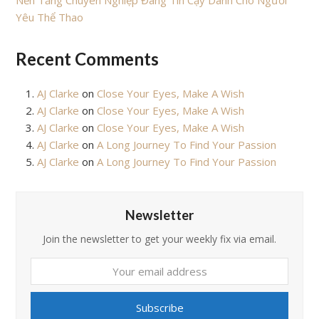
Nền Tảng Chuyên Nghiệp Đáng Tin Cậy Dành Cho Người
Yêu Thể Thao
Recent Comments
AJ Clarke
on
Close Your Eyes, Make A Wish
AJ Clarke
on
Close Your Eyes, Make A Wish
AJ Clarke
on
Close Your Eyes, Make A Wish
AJ Clarke
on
A Long Journey To Find Your Passion
AJ Clarke
on
A Long Journey To Find Your Passion
Newsletter
Join the newsletter to get your weekly fix via email.
Your
email
address
Subscribe