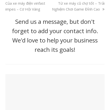
Của xe máy điện vinfast
post:
post:
Từ xe máy cũ chợ tốt – Trải
impes – Cơ Hội Vàng
Nghiệm Chơi Game Đỉnh Cao
Send us a message, but don't
forget to add your contact info.
We'd love to help your business
reach its goals!