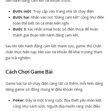
tiến hành đăng cam kết tài khoản trước.
Bước một
: Truy cập vào trang nhà sh chạy điện.
Bước hai
: Nhấn vào nút “Đăng cam kết” cũng như điền
toàn thể biết tin cá nhân kiến nghị.
Bước 3
: Xác nhấn email hoặc số điện thoại để hoàn
thành giai đoạn tiến hành đăng cam kết.
Sau khi tiến hành đăng cam kết thành tựu, game thủ Chắn
chắn thực hiện nạp tiền vào tài khoản để khai trương tham
gia trải nghiệm.
Cách Chơi Game Bài
Game bài tại sh chạy điện càng tất cả thêm, mỗi hình dáng
dáng game số đông chung lề điều khoản riêng.
Poker
: Đây là một trong cuộc đùa thiết yếu nhân kiệt
cũng như sách lược. Người đùa muốn ráng chắc điều