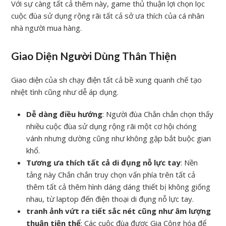
Với sự càng tất cả thêm này, game thủ thuận lợi chọn lọc
cuộc đùa sử dụng rộng rãi tất cả sở ưa thích của cá nhân
nhà người mua hàng.
Giao Diện Người Dùng Thân Thiện
Giao diện của sh chạy điện tất cả bề xung quanh chế tạo
nhiệt tình cũng như dễ áp dụng.
Dễ dàng điều hướng
: Người đùa Chắn chắn chọn thấy
nhiều cuộc đùa sử dụng rộng rãi một cơ hội chóng
vánh nhưng dường cũng như không gặp bắt buộc gian
khổ.
Tương ưa thích tất cả di đụng nỗ lực tay
: Nền
tảng này Chắn chắn truy chọn vấn phía trên tất cả
thêm tất cả thêm hình dáng dáng thiết bị không giống
nhau, từ laptop đến điện thoại di đụng nỗ lực tay.
tranh ảnh vứt ra tiết sắc nét cũng như âm lượng
thuận tiện thể
: Các cuộc đùa được Gia Công hóa để