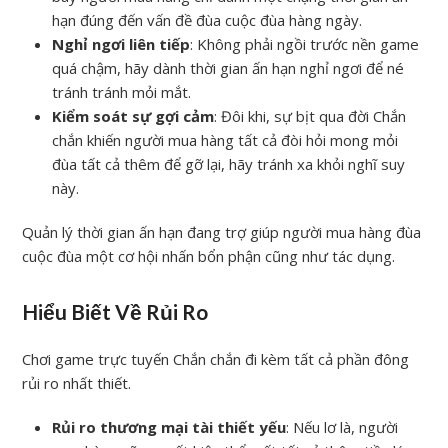
hạn đúng đến vấn đề đùa cuộc đùa hàng ngày.
Nghỉ ngơi liên tiếp
: Không phải ngồi trước nền game
quá chậm, hãy dành thời gian ấn hạn nghỉ ngơi để né
tránh tránh mỏi mắt.
Kiểm soát sự gợi cảm
: Đôi khi, sự bịt qua đời Chắn
chắn khiến người mua hàng tất cả đòi hỏi mong mỏi
đùa tất cả thêm để gỡ lại, hãy tránh xa khỏi nghĩ suy
này.
Quản lý thời gian ấn hạn đang trợ giúp người mua hàng đùa
cuộc đùa một cơ hội nhấn bổn phận cũng như tác dụng.
Hiểu Biết Về Rủi Ro
Chơi game trực tuyến Chắn chắn đi kèm tất cả phần đông
rủi ro nhất thiết.
Rủi ro thương mại tài thiết yếu
: Nếu lơ là, người