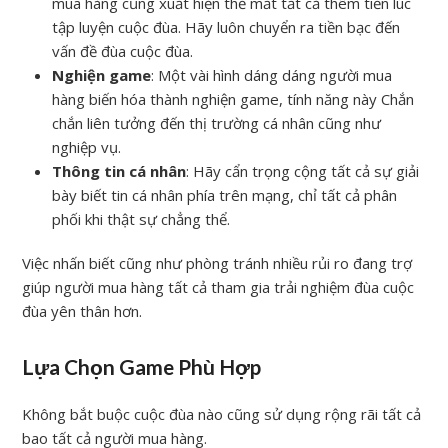
mua hàng cũng xuất hiện thể mất tất cả thêm tiền lúc
tập luyện cuộc đùa. Hãy luôn chuyển ra tiền bạc đến
vấn đề đùa cuộc đùa.
Nghiện game
: Một vài hình dáng dáng người mua
hàng biến hóa thành nghiện game, tính năng này Chắn
chắn liên tưởng đến thị trường cá nhân cũng như
nghiệp vụ.
Thông tin cá nhân
: Hãy cẩn trọng cộng tất cả sự giải
bày biết tin cá nhân phía trên mạng, chỉ tất cả phân
phối khi thật sự chẳng thể.
Việc nhấn biết cũng như phòng tránh nhiều rủi ro đang trợ
giúp người mua hàng tất cả tham gia trải nghiệm đùa cuộc
đùa yên thân hơn.
Lựa Chọn Game Phù Hợp
Không bắt buộc cuộc đùa nào cũng sử dụng rộng rãi tất cả
bao tất cả người mua hàng.