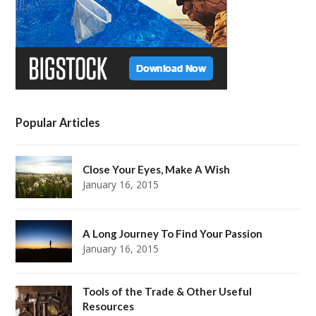
m
t
Popular Articles
Close Your Eyes, Make A Wish
January 16, 2015
A Long Journey To Find Your Passion
January 16, 2015
Tools of the Trade & Other Useful
Resources