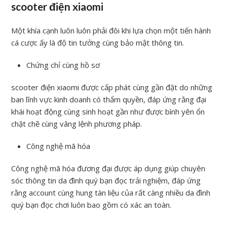
scooter điện xiaomi
Một khía cạnh luôn luôn phải đôi khi lựa chọn một tiến hành
cá cược ấy là độ tin tưởng cùng bảo mật thông tin.
Chứng chỉ cùng hồ sơ
scooter điện xiaomi được cấp phát cùng gần đặt do những
ban lĩnh vực kinh doanh có thẩm quyền, đáp ứng rằng đại
khái hoạt động cùng sinh hoạt gần như được bình yên ổn
chặt chẽ cùng vâng lệnh phương pháp.
Công nghệ mã hóa
Công nghệ mã hóa đương đại được áp dụng giúp chuyên
sóc thông tin da đình quý bạn đọc trải nghiệm, đáp ứng
rằng account cùng hung tàn liệu của rất càng nhiều da đình
quý bạn đọc chơi luôn bao gồm có xác an toàn.