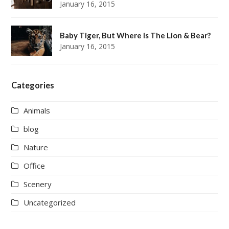
January 16, 2015
Baby Tiger, But Where Is The Lion & Bear?
January 16, 2015
Categories
Animals
blog
Nature
Office
Scenery
Uncategorized