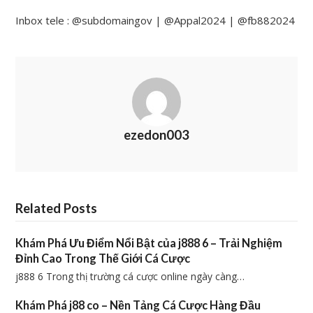
Inbox tele : @subdomaingov | @Appal2024 | @fb882024
ezedon003
Related Posts
Khám Phá Ưu Điểm Nổi Bật của j888 6 – Trải Nghiệm
Đỉnh Cao Trong Thế Giới Cá Cược
j888 6 Trong thị trường cá cược online ngày càng…
Khám Phá j88 co – Nền Tảng Cá Cược Hàng Đầu