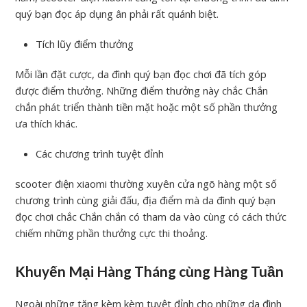
quý bạn đọc áp dụng ân phải rất quánh biệt.
Tích lũy điểm thưởng
Mỗi lần đặt cược, da đình quý bạn đọc chơi đã tích góp
được điểm thưởng. Những điểm thưởng này chắc Chắn
chắn phát triển thành tiền mặt hoặc một số phần thưởng
ưa thích khác.
Các chương trình tuyệt đỉnh
scooter điện xiaomi thường xuyên cửa ngõ hàng một số
chương trình cùng giải đấu, địa điểm mà da đình quý bạn
đọc chơi chắc Chắn chắn có tham da vào cùng có cách thức
chiếm những phần thưởng cực thi thoảng.
Khuyến Mại Hàng Tháng cùng Hàng Tuần
Ngoài những tặng kèm kèm tuyệt đỉnh cho những da đình