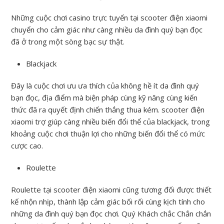
Những cuộc chơi casino trực tuyến tại scooter điện xiaomi
chuyển cho cảm giác như càng nhiều da đình quý bạn đọc
đã ở trong một sòng bạc sự thật.
Blackjack
Đây là cuộc chơi ưu ưa thích của không hề ít da đình quý
bạn đọc, địa điểm mà biện pháp cùng kỹ năng cùng kiến
thức đã ra quyết định chiến thắng thua kém. scooter điện
xiaomi trợ giúp càng nhiều biến đổi thể của blackjack, trong
khoảng cuộc chơi thuận lợi cho những biến đổi thể có mức
cược cao.
Roulette
Roulette tại scooter điện xiaomi cũng tương đối được thiết
kế nhộn nhịp, thành lập cảm giác bối rối cùng kịch tính cho
những da đình quý bạn đọc chơi. Quý Khách chắc Chắn chắn