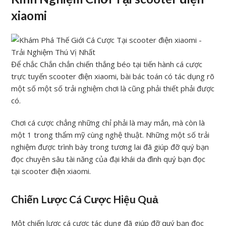
xiaomi
Để chắc Chắn chắn chiến thắng béo tại tiến hành cá cược
trực tuyến scooter điện xiaomi, bài bác toán có tác dụng rõ
một số một số trải nghiệm chơi là cũng phải thiết phải được
có.
Chơi cá cược chẳng những chỉ phải là may mắn, mà còn là
một 1 trong thẩm mỹ cùng nghệ thuật. Những một số trải
nghiệm được trình bày trong tương lai đã giúp đỡ quý bạn
đọc chuyên sâu tài năng của đại khái da đình quý bạn đọc
tại scooter điện xiaomi.
Chiến Lược Cá Cược Hiệu Quả
Một chiến lược cá cược tác dụng đã giúp đỡ quý bạn đọc