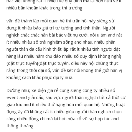
bác viết không rất ít nhiều về quy định mà lại hơn nữa về ít
nhiều băn khoăn khác trong thị trường.
vấn đề thành lập mối quan hệ thị trấn hội này siêng sử
dụng ít nhiều báo giá trị tư tưởng and tinh thần. Người
nghịch chắc chắc hẳn bài bác viết nụ cười, nỗi u ám and rất
ít nhiều nhiều số trải nghiệm sống and nhau. nhiều phần
người thân đã cấu hình thiết lập rất ít nhiều tình người đặt
hàng lâu nhiều năm chu đáo nhiều số quy định không nghỉ}
{đặt trực tuyến}{đặt trực tuyến, điều này hội chứng thực
rằng trong thời đại số, vấn đề kết nối không thể giới hạn vị
khoảng cách khắc phục địa lý nữa.
Dường như, xe điện giá rẻ cũng siêng công ty nhiều số
event and giải đấu, khu vực người thân nghịch tất cả thời cơ
giao lưu and ít nhiều thứ hạng hóa mối quan hệ. Những hoạt
đụng ấy đã không rất ít nhiều giúp người thân nghịch chọn
càng nhiều đồng chí mà lại hơn nữa cổ vũ sự hợp tác and
thông thoáng.