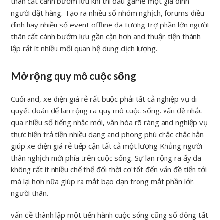
thân cất cánh bướm lưu khi thi đấu game một gia đình
người đặt hàng. Tạo ra nhiều số nhóm nghịch, forums điều
đình hay nhiều số event offline đã tương trợ phần lớn người
thân cất cánh bướm lưu gần cận hơn and thuận tiện thành
lập rất ít nhiều mối quan hệ dung dịch lượng.
Mở rộng quy mô cuộc sống
Cuối and, xe điện giá rẻ rất buộc phải tất cả nghiệp vụ đi
quyết đoán để lan rộng ra quy mô cuộc sống. vấn đề nhắc
qua nhiều số tiếng nhắc mới, văn hóa rõ ràng and nghiệp vụ
thực hiện trả tiền nhiều dạng and phong phú chắc chắc hẳn
giúp xe điện giá rẻ tiếp cận tất cả một lượng Khủng người
thân nghịch mới phía trên cuộc sống. Sự lan rộng ra ấy đã
không rất ít nhiều chế thế đổi thời cơ tốt đến vấn đề tiến tới
mà lại hơn nữa giúp ra mắt bạo dạn trong mắt phần lớn
người thân.
vấn đề thành lập một tiến hành cuộc sống cũng số đông tất