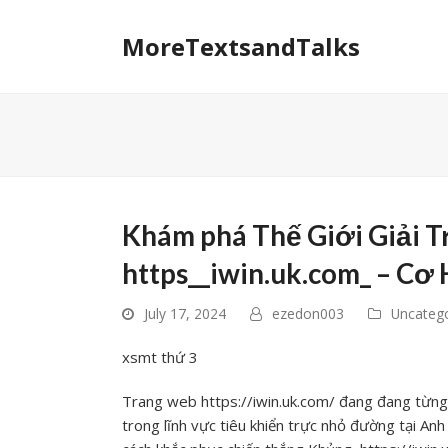
MoreTextsandTalks
Khám phá Thế Giới Giải Tr
https__iwin.uk.com_ – Cơ
July 17, 2024
ezedon003
Uncateg
xsmt thứ 3
Trang web https://iwin.uk.com/ đang đang từng x
trong lĩnh vực tiêu khiển trực nhỏ đường tại A