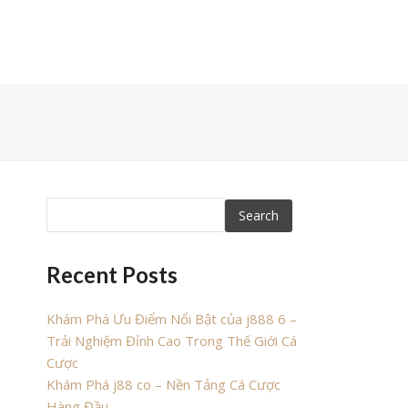
Search
Recent Posts
Khám Phá Ưu Điểm Nổi Bật của j888 6 –
Trải Nghiệm Đỉnh Cao Trong Thế Giới Cá
Cược
Khám Phá j88 co – Nền Tảng Cá Cược
Hàng Đầu