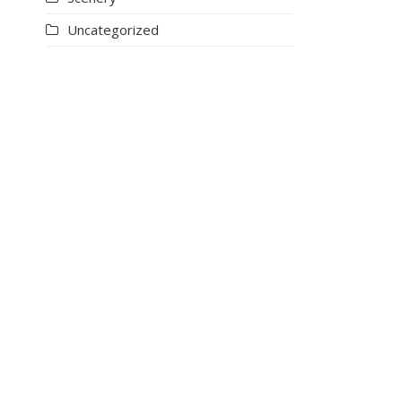
Uncategorized