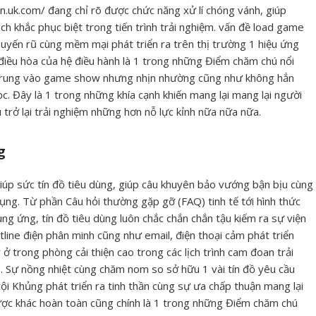
win.uk.com/ đang chỉ rõ được chức năng xử lí chóng vánh, giúp
h khắc phục biệt trong tiến trình trải nghiệm. vấn đề load game
 quyến rũ cùng mềm mại phát triển ra trên thị trường 1 hiệu ứng
iều hòa của hệ điều hành là 1 trong những Điểm chăm chú nổi
p trung vào game show nhưng nhịn nhường cũng như không hẳn
ọc. Đây là 1 trong những khía cạnh khiến mang lại mang lại người
rở lại trải nghiệm những hơn nỗ lực kỉnh nữa nữa nữa.
g
giúp sức tín đồ tiêu dùng, giúp câu khuyên bảo vướng bận bịu cùng
dụng. Từ phần Câu hỏi thường gặp gỡ (FAQ) tinh tế tới hình thức
ng ứng, tín đồ tiêu dùng luôn chắc chắn chắn tậu kiếm ra sự viện
tline điện phân minh cũng như email, điện thoại cảm phát triển
ở trong phòng cải thiện cao trong các lịch trình cam đoan trải
. Sự nồng nhiệt cùng chăm nom so sở hữu 1 vài tín đồ yêu cầu
ội Khủng phát triển ra tinh thần cùng sự ưa chấp thuận mang lại
ược khác hoàn toàn cũng chính là 1 trong những Điểm chăm chú