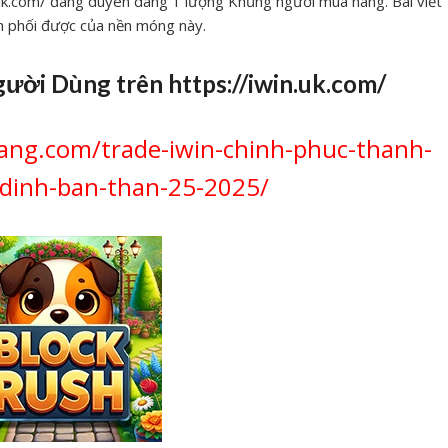
.uk.com/ đang duyên dáng 1 lượng Khủng người mua hàng. Bài viết
ân phối được của nền móng này.
gười Dùng trên https://iwin.uk.com/
ang.com/trade-iwin-chinh-phuc-thanh-
dinh-ban-than-25-2025/