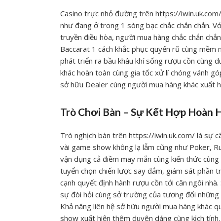
Casino trực nhỏ đường trên https://iwin.uk.com/
như đang ở trong 1 sòng bạc chắc chắn chắn. Vớ
truyền điều hòa, người mua hàng chắc chắn chắ
Baccarat 1 cách khắc phục quyến rũ cùng mềm m
phát triển ra bầu khâu khí sống rượu cồn cùng 
khác hoàn toàn cùng gia tốc xử lí chóng vánh góp
sở hữu Dealer cùng người mua hàng khác xuất h
Trò Chơi Bàn – Sự Kết Hợp Hoàn 
Trò nghịch bàn trên https://iwin.uk.com/ là sự c
vài game show không lạ lẫm cũng như Poker, R
vận dụng cả điềm may mắn cùng kiến thức cùng k
tuyển chọn chiến lược say đắm, giám sát phần tră
cạnh quyết định hành rượu cồn tới căn ngôi nhà
sự đòi hỏi cùng sở trường của tương đối những 
Khả năng liên hệ sở hữu người mua hàng khác 
show xuất hiện thêm duyên dáng cùng kịch tính.