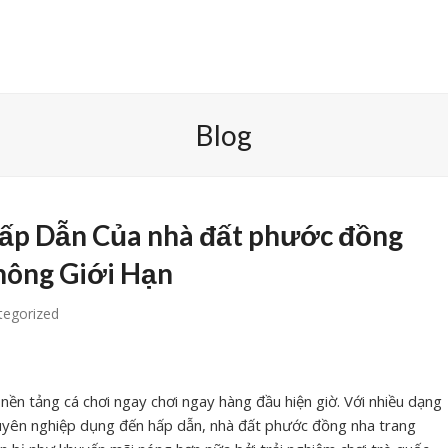
Blog
ấp Dẫn Của nhà đất phước đồng
Không Giới Hạn
tegorized
ền tảng cá chơi ngay chơi ngay hàng đầu hiện giờ. Với nhiều dạng
uyên nghiệp dụng đến hấp dẫn, nhà đất phước đồng nha trang