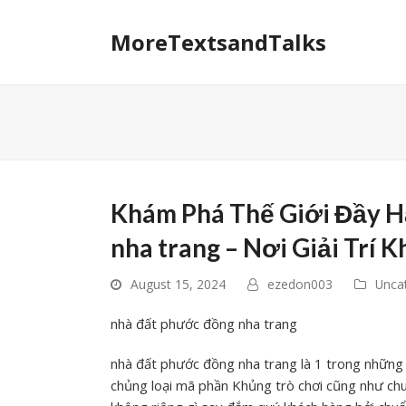
MoreTextsandTalks
Khám Phá Thế Giới Đầy H
nha trang – Nơi Giải Trí 
August 15, 2024
ezedon003
Unca
nhà đất phước đồng nha trang
nhà đất phước đồng nha trang là 1 trong những n
chủng loại mã phần Khủng trò chơi cũng như ch