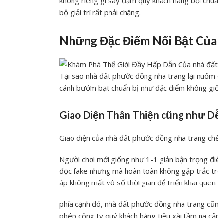
không riêng gì say đắm quý khách hàng bởi chuẩ
bộ giải trí rất phải chăng.
Những Đặc Điểm Nổi Bật Của 
Tại sao nhà đất phước đồng nha trang lại nuốm
cánh bướm bạt chuẩn bị như đặc điểm không gi
Giao Diện Thân Thiện cũng như D
Giao diện của nhà đất phước đồng nha trang chế
Người chơi mới giống như 1-1 giản bận trọng đi
đọc fake nhưng mà hoàn toàn không gặp trắc trở
áp không mất vô số thời gian để triển khai quen
phía cạnh đó, nhà đất phước đồng nha trang cũn
phép công ty quý khách hàng tiêu xài tầm nã c