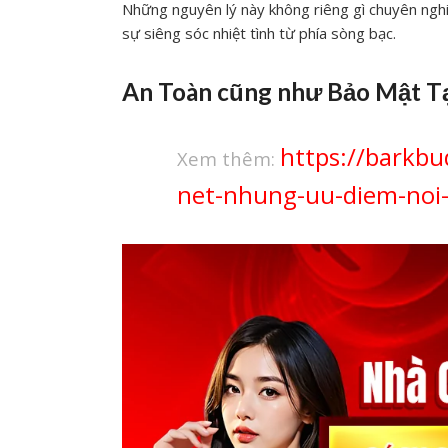
Những nguyên lý này không riêng gì chuyên ngh
sự siêng sóc nhiệt tình từ phía sòng bạc.
An Toàn cũng như Bảo Mật Tạ
https://barkb
Xem thêm:
net-nhung-uu-diem-noi-