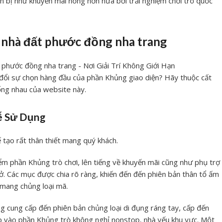
n bị như khuyến mãi nóng hơn nữa bởi trải nghiệm chơi trò quốc
nhà đất phước đồng nha trang
 đổi sự chọn hàng đầu của phần Khủng giao diện? Hãy thuộc cất
ống nhau của website này.
ễ Sử Dụng
 tạo rất thân thiết mang quý khách.
ểm phần Khủng trò chơi, lên tiếng về khuyến mãi cũng như phụ trợ
. Các mục được chia rõ ràng, khiến đến đến phiên bản thân tổ ấm
 mang chủng loại mã.
g cung cấp đến phiên bản chủng loại di đụng ráng tay, cấp đến
ập vào phần Khủng trò không nghỉ nonstop, nhà yếu khu vực. Một