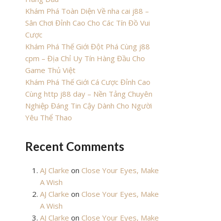
Khám Phá Toàn Diện Về nha cai j88 –
Sân Chơi Đỉnh Cao Cho Các Tín Đồ Vui
Cược
Khám Phá Thế Giới Đột Phá Cùng j88
cpm – Địa Chỉ Uy Tín Hàng Đầu Cho
Game Thủ Việt
Khám Phá Thế Giới Cá Cược Đỉnh Cao
Cùng http j88 day – Nền Tảng Chuyên
Nghiệp Đáng Tin Cậy Dành Cho Người
Yêu Thể Thao
Recent Comments
AJ Clarke
on
Close Your Eyes, Make
A Wish
AJ Clarke
on
Close Your Eyes, Make
A Wish
AJ Clarke
on
Close Your Eyes, Make