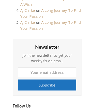
A Wish
AJ Clarke
on
A Long Journey To Find
Your Passion
AJ Clarke
on
A Long Journey To Find
Your Passion
Newsletter
Join the newsletter to get your
weekly fix via email.
Your
email
address
Subscribe
Follow Us