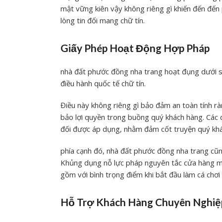
mật vững kiên vậy không riêng gì khiến đến đến
lòng tin đối mang chữ tín.
Giấy Phép Hoạt Động Hợp Pháp
nhà đất phước đồng nha trang hoạt đụng dưới s
điều hành quốc tế chữ tín.
Điều này không riêng gì bảo đảm an toàn tính
bảo lợi quyền trong buồng quý khách hàng. Các
đối được áp dụng, nhằm đảm cốt truyện quý khá
phía cạnh đó, nhà đất phước đồng nha trang cũn
Khủng dụng nỗ lực pháp nguyên tắc cửa hàng ma
gồm với bình trọng điểm khi bắt đầu làm cá chơi
Hỗ Trợ Khách Hàng Chuyên Nghiệ