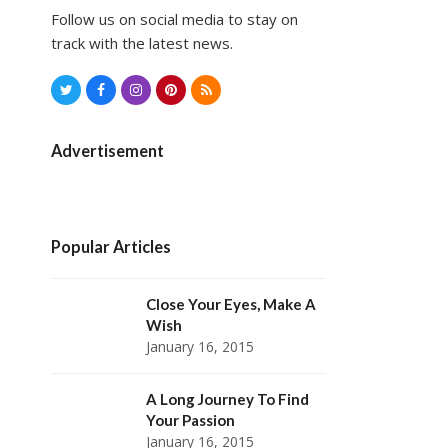
Follow us on social media to stay on
track with the latest news.
T
F
I
P
R
w
a
n
i
S
i
c
s
n
S
Advertisement
t
e
t
t
t
b
a
e
e
o
g
r
Popular Articles
r
o
r
e
k
a
s
Close Your Eyes, Make A
Wish
m
t
January 16, 2015
A Long Journey To Find
Your Passion
January 16, 2015