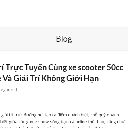
Blog
rí Trực Tuyến Cùng xe scooter 50cc
Và Giải Trí Không Giới Hạn
tegorized
 giải trí trực đường hơi tạo ra điểm quánh biệt, chỗ quý doanh
 biệt giữa các game show sòng bạc, cá online thể thao, cũng như