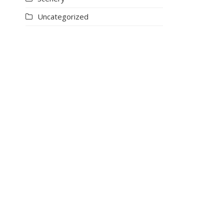
Uncategorized