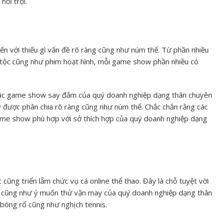
nổi trội.
ến với thiếu gì vấn đề rõ ràng cũng như núm thể. Từ phần nhiều
n tộc cũng như phim hoạt hình, mỗi game show phần nhiều có
 các game show say đắm của quý doanh nghiệp dạng thân chuyên
được phân chia rõ ràng cũng như núm thể. Chắc chắn rằng các
ame show phù hợp với sở thích hợp của quý doanh nghiệp dạng
ũng triển lẵm chức vụ cá online thể thao. Đây là chỗ tuyệt vời
o cũng như ý muốn thử vận may của quý doanh nghiệp dạng thân
bóng rổ cũng như nghịch tennis.