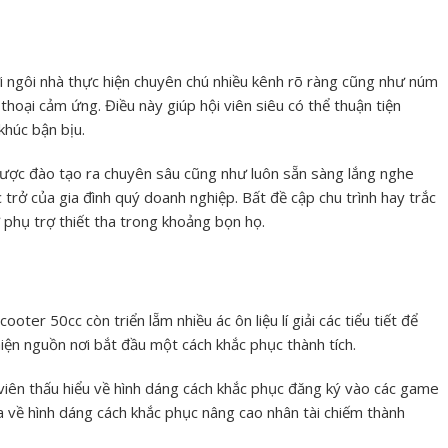
i ngôi nhà thực hiện chuyên chú nhiều kênh rõ ràng cũng như núm
n thoại cảm ứng. Điều này giúp hội viên siêu có thể thuận tiện
khúc bận bịu.
được đào tạo ra chuyên sâu cũng như luôn sẵn sàng lắng nghe
 trở của gia đình quý doanh nghiệp. Bất đề cập chu trình hay trắc
 phụ trợ thiết tha trong khoảng bọn họ.
ooter 50cc còn triển lẵm nhiều ác ôn liệu lí giải các tiểu tiết để
hiện nguồn nơi bắt đầu một cách khắc phục thành tích.
i viên thấu hiểu về hình dáng cách khắc phục đăng ký vào các game
 về hình dáng cách khắc phục nâng cao nhân tài chiếm thành