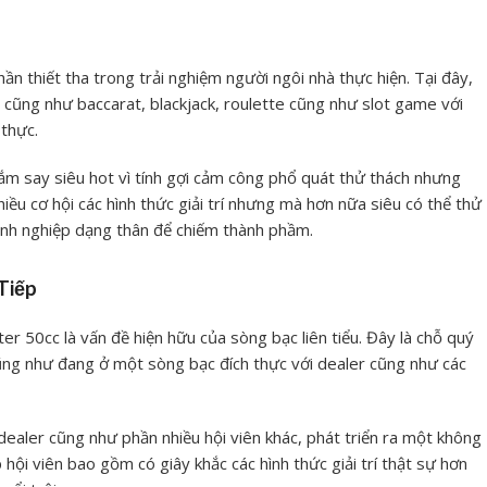
ần thiết tha trong trải nghiệm người ngôi nhà thực hiện. Tại đây,
 cũng như baccarat, blackjack, roulette cũng như slot game với
thực.
 say siêu hot vì tính gợi cảm công phổ quát thử thách nhưng
u cơ hội các hình thức giải trí nhưng mà hơn nữa siêu có thể thử
anh nghiệp dạng thân để chiếm thành phầm.
Tiếp
er 50cc là vấn đề hiện hữu của sòng bạc liên tiểu. Đây là chỗ quý
ũng như đang ở một sòng bạc đích thực với dealer cũng như các
 dealer cũng như phần nhiều hội viên khác, phát triển ra một không
 hội viên bao gồm có giây khắc các hình thức giải trí thật sự hơn