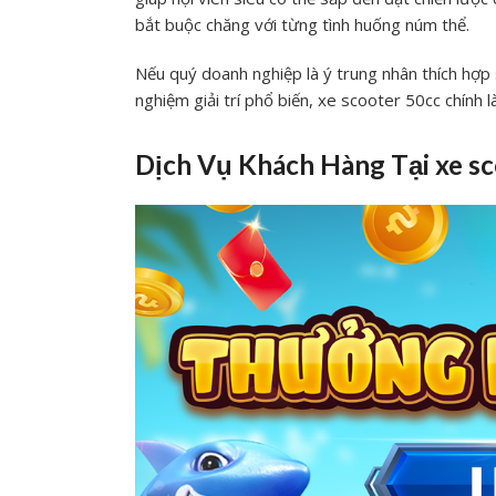
bắt buộc chăng với từng tình huống núm thể.
Nếu quý doanh nghiệp là ý trung nhân thích hợp
nghiệm giải trí phổ biến, xe scooter 50cc chính l
Dịch Vụ Khách Hàng Tại xe sc