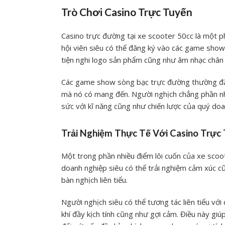
Trò Chơi Casino Trực Tuyến
Casino trực đường tại xe scooter 50cc là một ph
hội viên siêu có thể đăng ký vào các game show
tiện nghi logo sản phẩm cũng như âm nhạc chân 
Các game show sòng bạc trực đường thường đắm
mà nó có mang đến. Người nghịch chẳng phần nhiề
sức với kĩ năng cũng như chiến lược của quý do
Trải Nghiệm Thực Tế Với Casino Trực 
Một trong phần nhiều điểm lôi cuốn của xe scoot
doanh nghiệp siêu có thể trải nghiệm cảm xúc c
bàn nghịch liên tiểu.
Người nghịch siêu có thể tương tác liên tiểu với
khí đầy kịch tính cũng như gợi cảm. Điều này giúp