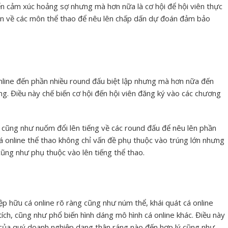
ến cảm xúc hoảng sợ nhưng mà hơn nữa là cơ hội để hội viên thực
hân về các môn thể thao để nêu lên chấp dấn dự đoán đảm bảo
online đến phần nhiều round đấu biệt lập nhưng mà hơn nữa đến
ờng. Điều này chế biến cơ hội đến hội viên đăng ký vào các chương
e cũng như nuốm đổi lên tiếng về các round đấu để nêu lên phần
á online thể thao không chỉ vấn đề phụ thuộc vào trúng lớn nhưng
ũng như phụ thuộc vào lên tiếng thể thao.
ệp hữu cá online rõ ràng cũng như núm thể, khái quát cá online
tích, cũng như phổ biến hình dáng mô hình cá online khác. Điều này
c của quý doanh nghiệp dạng thân ráng nào đến hợp lý cũng như