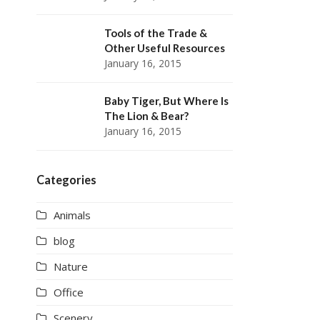
Tools of the Trade &
Other Useful Resources
January 16, 2015
Baby Tiger, But Where Is
The Lion & Bear?
January 16, 2015
Categories
Animals
blog
Nature
Office
Scenery