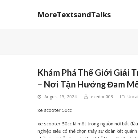
MoreTextsandTalks
Khám Phá Thế Giới Giải T
– Nơi Tận Hưởng Đam Mê 
August 15, 2024
ezedon003
Unca
xe scooter 50cc
xe scooter 50cc là một trong nguồn nơi bắt đầu
nghiệp siêu có thể chọn thấy sự đoàn kết quánh