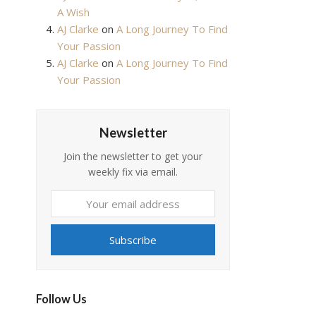
A Wish
AJ Clarke
on
A Long Journey To Find
Your Passion
AJ Clarke
on
A Long Journey To Find
Your Passion
Newsletter
Join the newsletter to get your
weekly fix via email.
Your
email
address
Subscribe
Follow Us