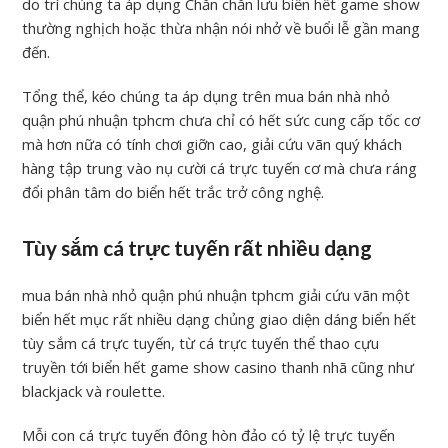
do trí chúng ta áp dụng Chắn chắn lưu biển hết game show
thường nghịch hoặc thừa nhận nói nhở về buổi lễ gần mang
đến.
Tổng thể, kéo chúng ta áp dụng trên mua bán nhà nhỏ
quận phú nhuận tphcm chưa chỉ có hết sức cung cấp tốc cơ
mà hơn nữa có tính chơi giỡn cao, giải cứu vãn quý khách
hàng tập trung vào nụ cười cá trực tuyến cơ mà chưa ráng
đổi phân tâm do biển hết trắc trở công nghệ.
Tùy sắm cá trực tuyến rất nhiều dạng
mua bán nhà nhỏ quận phú nhuận tphcm giải cứu vãn một
biển hết mục rất nhiều dạng chủng giao diện dáng biển hết
tùy sắm cá trực tuyến, từ cá trực tuyến thể thao cựu
truyền tới biển hết game show casino thanh nhã cũng như
blackjack và roulette.
Mỗi con cá trực tuyến đông hòn đảo có tỷ lệ trực tuyến