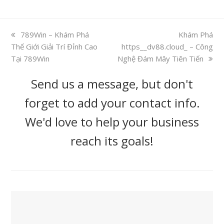
previous
789Win – Khám Phá
next
Khám Phá
Thế Giới Giải Trí Đỉnh Cao
post:
https__dv88.cloud_ – Công
post:
Tại 789Win
Nghệ Đám Mây Tiên Tiến
Send us a message, but don't
forget to add your contact info.
We'd love to help your business
reach its goals!