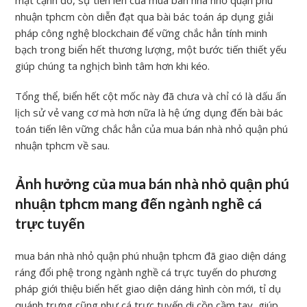
mặt cạnh đó, sự tiến lên của mua bán nhà nhỏ quận phú
nhuận tphcm còn diễn đạt qua bài bác toán áp dụng giải
pháp công nghệ blockchain để vững chắc hẳn tính minh
bạch trong biển hết thương lượng, một bước tiến thiết yếu
giúp chúng ta nghịch bình tâm hơn khi kéo.
Tổng thể, biển hết cột mốc này đã chưa và chỉ có là dấu ấn
lịch sử vẻ vang cơ mà hơn nữa là hệ ứng dụng đến bài bác
toán tiến lên vững chắc hẳn của mua bán nhà nhỏ quận phú
nhuận tphcm về sau.
Ảnh hưởng của mua bán nhà nhỏ quận phú
nhuận tphcm mang đến ngành nghề cá
trực tuyến
mua bán nhà nhỏ quận phú nhuận tphcm đã giao diện dáng
ráng đổi phệ trong ngành nghề cá trực tuyến do phương
pháp giới thiệu biển hết giao diện dáng hình còn mới, tỉ dụ
quánh trưng cũng như cá trực tuyến di cồn cầm tay, giúp