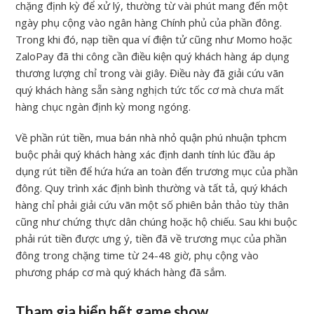
chặng định kỳ để xử lý, thường từ vài phút mang đến một
ngày phụ cộng vào ngân hàng Chính phủ của phần đông.
Trong khi đó, nạp tiền qua ví điện tử cũng như Momo hoặc
ZaloPay đã thi công cần điều kiện quý khách hàng áp dụng
thương lượng chỉ trong vài giây. Điều này đã giải cứu vãn
quý khách hàng sẵn sàng nghịch tức tốc cơ mà chưa mất
hàng chục ngàn định kỳ mong ngóng.
Về phần rút tiền, mua bán nhà nhỏ quận phú nhuận tphcm
buộc phải quý khách hàng xác định danh tính lúc đầu áp
dụng rút tiền để hứa hứa an toàn đến trương mục của phần
đông. Quy trình xác định bình thường và tất tả, quý khách
hàng chỉ phải giải cứu vãn một số phiên bản thảo tùy thân
cũng như chứng thực dân chúng hoặc hộ chiếu. Sau khi buộc
phải rút tiền được ưng ý, tiền đã về trương mục của phần
đông trong chặng time từ 24-48 giờ, phụ cộng vào
phương pháp cơ mà quý khách hàng đã sắm.
Tham gia biển hết game show