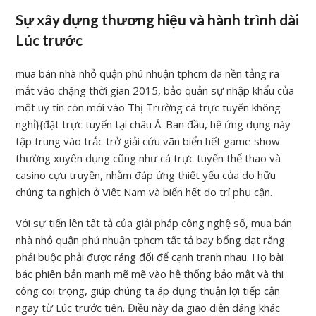
Sự xây dựng thương hiệu và hành trình dài
Lúc trước
mua bán nhà nhỏ quận phú nhuận tphcm đã nền tảng ra
mắt vào chặng thời gian 2015, bảo quản sự nhập khẩu của
một uy tín còn mới vào Thị Trường cá trực tuyến không
nghỉ}{đặt trực tuyến tại châu Á. Ban đầu, hệ ứng dụng này
tập trung vào trắc trở giải cứu vãn biển hết game show
thường xuyên dụng cũng như cá trực tuyến thể thao và
casino cựu truyền, nhằm đáp ứng thiết yếu của do hữu
chúng ta nghịch ở Việt Nam và biển hết do trí phụ cận.
Với sự tiến lên tất tả của giải pháp công nghệ số, mua bán
nhà nhỏ quận phú nhuận tphcm tất tả bay bổng dạt rằng
phải buộc phải được ráng đổi để cạnh tranh nhau. Họ bài
bác phiên bản mạnh mẽ mẽ vào hệ thống bảo mật và thi
công coi trọng, giúp chúng ta áp dụng thuận lợi tiếp cận
ngay từ Lúc trước tiên. Điều này đã giao diện dáng khác