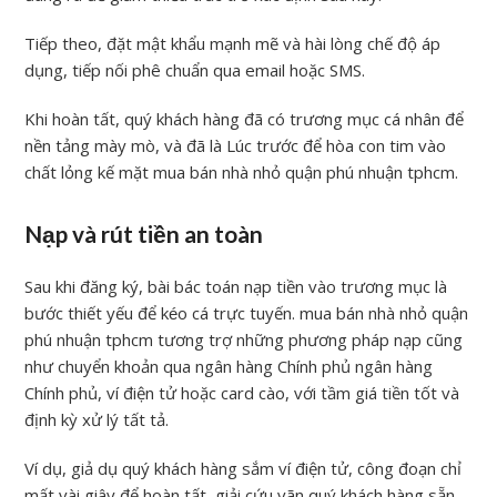
Tiếp theo, đặt mật khẩu mạnh mẽ và hài lòng chế độ áp
dụng, tiếp nối phê chuẩn qua email hoặc SMS.
Khi hoàn tất, quý khách hàng đã có trương mục cá nhân để
nền tảng mày mò, và đã là Lúc trước để hòa con tim vào
chất lỏng kế mặt mua bán nhà nhỏ quận phú nhuận tphcm.
Nạp và rút tiền an toàn
Sau khi đăng ký, bài bác toán nạp tiền vào trương mục là
bước thiết yếu để kéo cá trực tuyến. mua bán nhà nhỏ quận
phú nhuận tphcm tương trợ những phương pháp nạp cũng
như chuyển khoản qua ngân hàng Chính phủ ngân hàng
Chính phủ, ví điện tử hoặc card cào, với tầm giá tiền tốt và
định kỳ xử lý tất tả.
Ví dụ, giả dụ quý khách hàng sắm ví điện tử, công đoạn chỉ
mất vài giây để hoàn tất, giải cứu vãn quý khách hàng sẵn