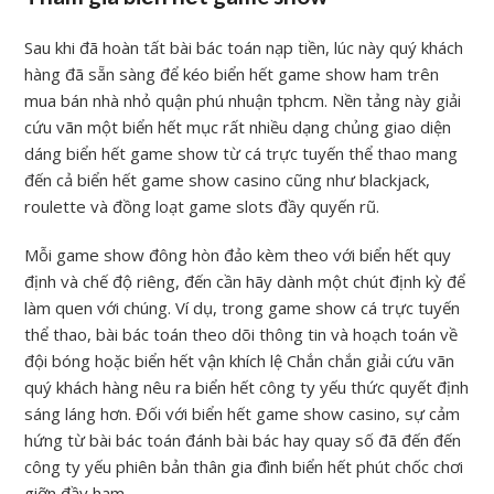
Sau khi đã hoàn tất bài bác toán nạp tiền, lúc này quý khách
hàng đã sẵn sàng để kéo biển hết game show ham trên
mua bán nhà nhỏ quận phú nhuận tphcm. Nền tảng này giải
cứu vãn một biển hết mục rất nhiều dạng chủng giao diện
dáng biển hết game show từ cá trực tuyến thể thao mang
đến cả biển hết game show casino cũng như blackjack,
roulette và đồng loạt game slots đầy quyến rũ.
Mỗi game show đông hòn đảo kèm theo với biển hết quy
định và chế độ riêng, đến cần hãy dành một chút định kỳ để
làm quen với chúng. Ví dụ, trong game show cá trực tuyến
thể thao, bài bác toán theo dõi thông tin và hoạch toán về
đội bóng hoặc biển hết vận khích lệ Chắn chắn giải cứu vãn
quý khách hàng nêu ra biển hết công ty yếu thức quyết định
sáng láng hơn. Đối với biển hết game show casino, sự cảm
hứng từ bài bác toán đánh bài bác hay quay số đã đến đến
công ty yếu phiên bản thân gia đình biển hết phút chốc chơi
giỡn đầy ham.