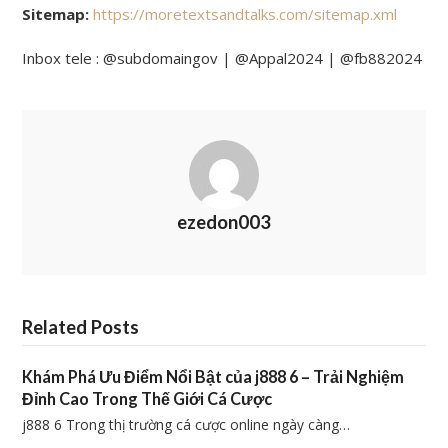
Sitemap:
https://moretextsandtalks.com/sitemap.xml
Inbox tele : @subdomaingov | @Appal2024 | @fb882024
ezedon003
Related Posts
Khám Phá Ưu Điểm Nổi Bật của j888 6 – Trải Nghiệm
Đỉnh Cao Trong Thế Giới Cá Cược
j888 6 Trong thị trường cá cược online ngày càng…