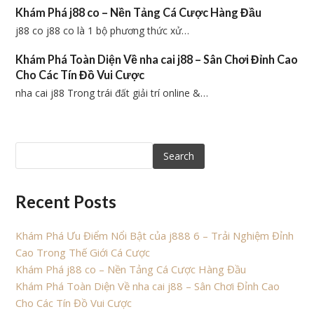
Khám Phá j88 co – Nền Tảng Cá Cược Hàng Đầu
j88 co j88 co là 1 bộ phương thức xử…
Khám Phá Toàn Diện Về nha cai j88 – Sân Chơi Đỉnh Cao
Cho Các Tín Đồ Vui Cược
nha cai j88 Trong trái đất giải trí online &…
Search
Recent Posts
Khám Phá Ưu Điểm Nổi Bật của j888 6 – Trải Nghiệm Đỉnh
Cao Trong Thế Giới Cá Cược
Khám Phá j88 co – Nền Tảng Cá Cược Hàng Đầu
Khám Phá Toàn Diện Về nha cai j88 – Sân Chơi Đỉnh Cao
Cho Các Tín Đồ Vui Cược