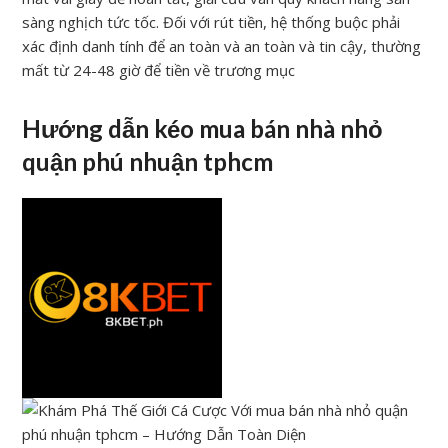
sàng nghịch tức tốc. Đối với rút tiền, hệ thống buộc phải
xác định danh tính để an toàn và an toàn và tin cậy, thường
mất từ 24-48 giờ để tiền về trương mục
Hướng dẫn kéo mua bán nhà nhỏ
quận phú nhuận tphcm