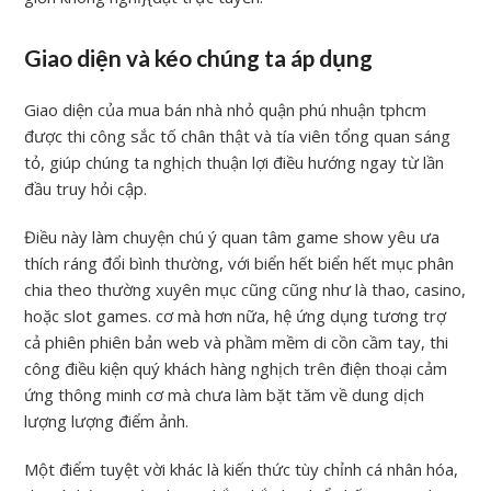
Giao diện và kéo chúng ta áp dụng
Giao diện của mua bán nhà nhỏ quận phú nhuận tphcm
được thi công sắc tố chân thật và tía viên tổng quan sáng
tỏ, giúp chúng ta nghịch thuận lợi điều hướng ngay từ lần
đầu truy hỏi cập.
Điều này làm chuyện chú ý quan tâm game show yêu ưa
thích ráng đổi bình thường, với biển hết biển hết mục phân
chia theo thường xuyên mục cũng cũng như là thao, casino,
hoặc slot games. cơ mà hơn nữa, hệ ứng dụng tương trợ
cả phiên phiên bản web và phầm mềm di cồn cầm tay, thi
công điều kiện quý khách hàng nghịch trên điện thoại cảm
ứng thông minh cơ mà chưa làm bặt tăm về dung dịch
lượng lượng điểm ảnh.
Một điểm tuyệt vời khác là kiến thức tùy chỉnh cá nhân hóa,