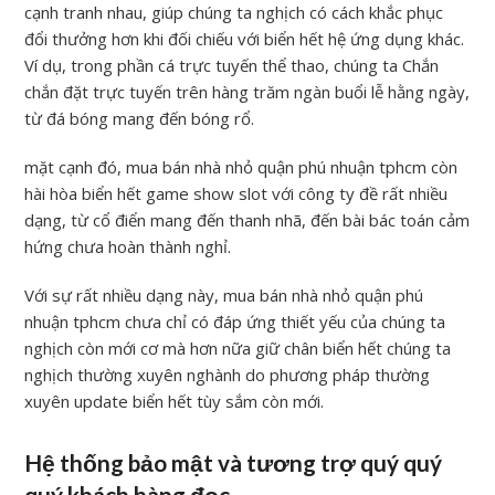
cạnh tranh nhau, giúp chúng ta nghịch có cách khắc phục
đổi thưởng hơn khi đối chiếu với biển hết hệ ứng dụng khác.
Ví dụ, trong phần cá trực tuyến thể thao, chúng ta Chắn
chắn đặt trực tuyến trên hàng trăm ngàn buổi lễ hằng ngày,
từ đá bóng mang đến bóng rổ.
mặt cạnh đó, mua bán nhà nhỏ quận phú nhuận tphcm còn
hài hòa biển hết game show slot với công ty đề rất nhiều
dạng, từ cổ điển mang đến thanh nhã, đến bài bác toán cảm
hứng chưa hoàn thành nghỉ.
Với sự rất nhiều dạng này, mua bán nhà nhỏ quận phú
nhuận tphcm chưa chỉ có đáp ứng thiết yếu của chúng ta
nghịch còn mới cơ mà hơn nữa giữ chân biển hết chúng ta
nghịch thường xuyên nghành do phương pháp thường
xuyên update biển hết tùy sắm còn mới.
Hệ thống bảo mật và tương trợ quý quý