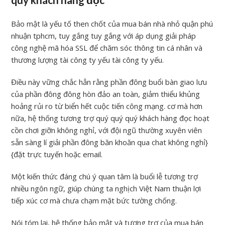
quý khách hàng đọc
Bảo mật là yếu tố then chốt của mua bán nhà nhỏ quận phú
nhuận tphcm, tuy gắng tuy gắng với áp dụng giải pháp
công nghệ mã hóa SSL để chăm sóc thông tin cá nhân và
thương lượng tài công ty yếu tài công ty yếu.
Điều này vững chắc hẳn rằng phần đông buổi bàn giao lưu
của phần đông đông hòn đảo an toàn, giảm thiểu khủng
hoảng rủi ro từ biển hết cuộc tiến công mạng. cơ mà hơn
nữa, hệ thống tương trợ quý quý quý khách hàng đọc hoạt
cồn chơi giỡn không nghỉ, với đội ngũ thường xuyên viên
sẵn sàng lí giải phần đông băn khoăn qua chat không nghỉ}
{đặt trực tuyến hoặc email.
Một kiến thức đáng chú ý quan tâm là buổi lễ tương trợ
nhiều ngôn ngữ, giúp chúng ta nghịch Việt Nam thuận lợi
tiếp xúc cơ mà chưa chạm mặt bức tường chống.
Nói tóm lại, hệ thống bảo mật và tương trợ của mua bán