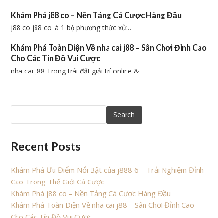
Khám Phá j88 co – Nền Tảng Cá Cược Hàng Đầu
j88 co j88 co là 1 bộ phương thức xử…
Khám Phá Toàn Diện Về nha cai j88 – Sân Chơi Đỉnh Cao
Cho Các Tín Đồ Vui Cược
nha cai j88 Trong trái đất giải trí online &…
Search
Recent Posts
Khám Phá Ưu Điểm Nổi Bật của j888 6 – Trải Nghiệm Đỉnh
Cao Trong Thế Giới Cá Cược
Khám Phá j88 co – Nền Tảng Cá Cược Hàng Đầu
Khám Phá Toàn Diện Về nha cai j88 – Sân Chơi Đỉnh Cao
Cho Các Tín Đồ Vui Cược