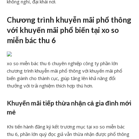
không nghỉ, đại khái nơi.
Chương trình khuyễn mãi phổ thông
với khuyến mãi phổ biến tại xo so
miễn bác thu 6
xo so miễn bác thu 6 chuyên nghiệp công ty phần lớn
chương trình khuyễn mãi phổ thông với khuyến mãi phổ
biến giành cho thành cục, giúp tăng lên khả năng đổi
thưởng với trải nghiệm thích hợp thú hơn.
Khuyến mãi tiếp thừa nhận cả gia đình mới
mẻ
Khi tiến hành đăng ký kết trương mục tại xo so miễn bác
thu 6, phần lớn quý đọc giả vẫn thừa nhận được phổ thông