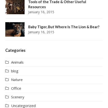
Tools of the Trade & Other Useful
Resources
January 16, 2015
Baby Tiger, But Where Is The Lion & Bear?
January 16, 2015
Categories
Animals
blog
Nature
Office
Scenery
Uncategorized