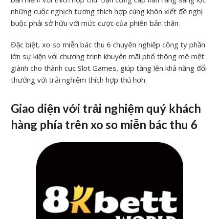
những cuộc nghịch tương thích hợp cùng khôn xiết đề nghị
buộc phải sở hữu với mức cược của phiên bản thân.
Đặc biệt, xo so miễn bác thu 6 chuyên nghiệp công ty phần
lớn sự kiện với chương trình khuyễn mãi phổ thông mê mệt
giành cho thành cục Slot Games, giúp tăng lên khả năng đổi
thưởng với trải nghiệm thích hợp thú hơn.
Giao diện với trải nghiệm quý khách
hàng phía trên xo so miễn bác thu 6