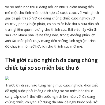
xo so miễn bác thu 6 đang nổi lên như 1 điểm mang đến
mê mệt cho tình nhân thích hợp cá cược cược với vui nghịch
giải trí giải trí số. Với đa dạng chủng chiếc cuộc nghịch với
chức vụ phong biện pháp, xo so miễn bác thu 6 hứa dẫn tới
trải nghiệm quánh trưng cho thành cục. Bài viết này vẫn đi
sâu vào khám phá về hạ tầng này, trong khoảng phần lớn
anh tài phân phối chạy mang đến những kinh nghiệm trình
độ chuyên môn sở hữu ích cho thành cục mới mẻ.
Thế giới cuộc nghịch đa dạng chủng
chiếc tại xo so miễn bác thu 6
Trước khi đi sâu vào từng hạng mục cuộc nghịch, khôn xiết
đề nghị buộc phải khẳng định rằng xo so miễn bác thu 6
cung cấp cho 1 thư viện cuộc nghịch lớn múp với đa dạng
chủng chiếc, chuyên sử dụng đại khái đề nghị buộc phải sở