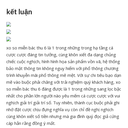
kết luận
xo so miễn bác thu 6 là 1 trong những trong hạ tầng cá
cược cược đáng tin tưởng, cùng khôn xiết đa dạng chủng
chiếc cuộc nghịch, hình hình họa sản phẩm vồn vã, hệ thống
bảo mật thông tin không nguy hiểm với phổ thông chương
trình khuyễn mãi phổ thông mê mệt. Với sự chi tiêu bạo dạn
mẽ vào buộc phải chăng với trải nghiệm quý khách hàng, xo
so miễn bác thu 6 đáng được là 1 trong những sang lọc bậc
nhất cho phần lớn người nào yêu mếm cá cược cược với vui
nghịch giải trí giải trí số. Tuy nhiên, thành cục buộc phải ghi
nhớ đặt cược chịu đựng nghĩa vụ còn chỉ đề nghị nghịch
cùng khôn xiết số tiền nhưng mà gia đình quý đọc giả cứng
cáp hẳn rằng đồng ý mất.