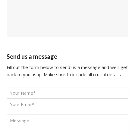
Send us a message
Fill out the form below to send us a message and we'll get
back to you asap. Make sure to include all crucial details.
Your
*
Name
Your
*
Email
Message