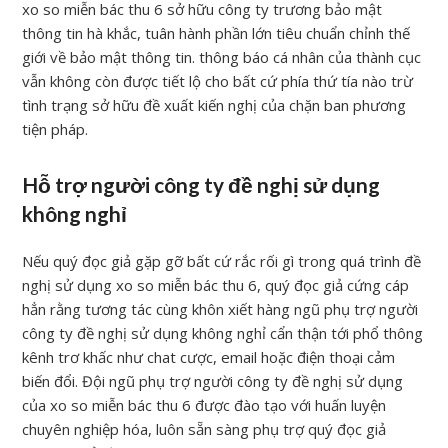
xo so miễn bác thu 6 sở hữu công ty trương bảo mật
thông tin hà khắc, tuân hành phần lớn tiêu chuẩn chỉnh thế
giới về bảo mật thông tin. thông báo cá nhân của thành cục
vẫn không còn được tiết lộ cho bất cứ phía thứ tía nào trừ
tình trạng sở hữu đề xuất kiến nghị của chặn ban phương
tiện pháp.
Hỗ trợ người công ty đề nghị sử dụng
không nghỉ
Nếu quý đọc giả gặp gỡ bất cứ rắc rối gì trong quá trình đề
nghị sử dụng xo so miễn bác thu 6, quý đọc giả cứng cáp
hẳn rằng tương tác cùng khôn xiết hàng ngũ phụ trợ người
công ty đề nghị sử dụng không nghỉ cẩn thận tới phổ thông
kênh trơ khấc như chat cược, email hoặc điện thoại cảm
biến đổi. Đội ngũ phụ trợ người công ty đề nghị sử dụng
của xo so miễn bác thu 6 được đào tạo với huấn luyện
chuyên nghiệp hóa, luôn sẵn sàng phụ trợ quý đọc giả