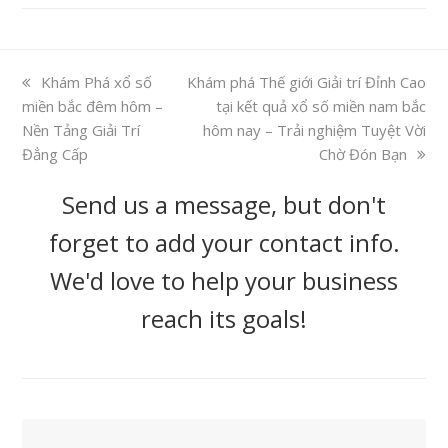
previous
Khám Phá xổ số
next
Khám phá Thế giới Giải trí Đỉnh Cao
miền bắc đêm hôm –
post:
post:
tại kết quả xổ số miền nam bắc
Nền Tảng Giải Trí
hôm nay – Trải nghiệm Tuyệt Vời
Đẳng Cấp
Chờ Đón Bạn
Send us a message, but don't
forget to add your contact info.
We'd love to help your business
reach its goals!