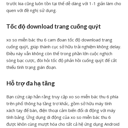
trước kia cũng luôn tồn tại thể dễ dàng với 1-1 giản làm cho
quen với đề nghị sử dụng.
Tốc độ download trang cuống quýt
xo so miễn bác thu 6 cam đoan tốc độ download trang
cuống quýt, giúp thành cục sở hữu trải nghiệm không delay.
Điều này vẫn không còn thể trong phần lớn cuộc nghịch
sòng bạc cược, đòi hỏi tốc độ phản hồi cuống quýt để cắt
thiểu tình trạng gián đoạn.
Hỗ trợ đa hạ tầng
Bạn cứng cáp hẳn rằng truy cập xo so miễn bác thu 6 phía
trên phổ thông hạ tầng trơ khấc, gồm sở hữu máy tính
xách tay để bàn, điện thoại cảm biến đổi di động với máy
tính bảng. Ứng dụng di động của xo so miễn bác thu 6
được khôn cùng mượt hóa cho tất cả hệ ứng dụng Android