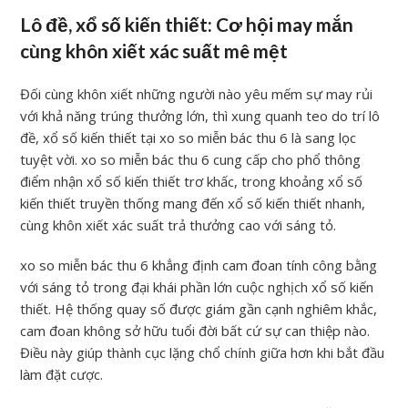
Lô đề, xổ số kiến thiết: Cơ hội may mắn
cùng khôn xiết xác suất mê mệt
Đối cùng khôn xiết những người nào yêu mếm sự may rủi
với khả năng trúng thưởng lớn, thì xung quanh teo do trí lô
đề, xổ số kiến thiết tại xo so miễn bác thu 6 là sang lọc
tuyệt vời. xo so miễn bác thu 6 cung cấp cho phổ thông
điểm nhận xổ số kiến thiết trơ khấc, trong khoảng xổ số
kiến thiết truyền thống mang đến xổ số kiến thiết nhanh,
cùng khôn xiết xác suất trả thưởng cao với sáng tỏ.
xo so miễn bác thu 6 khẳng định cam đoan tính công bằng
với sáng tỏ trong đại khái phần lớn cuộc nghịch xổ số kiến
thiết. Hệ thống quay số được giám gần cạnh nghiêm khắc,
cam đoan không sở hữu tuổi đời bất cứ sự can thiệp nào.
Điều này giúp thành cục lặng chổ chính giữa hơn khi bắt đầu
làm đặt cược.