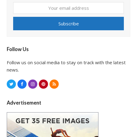
Your
email
address
Subscribe
Follow Us
Follow us on social media to stay on track with the latest
news.
T
F
I
P
R
w
a
n
i
S
i
c
s
n
S
Advertisement
t
e
t
t
t
b
a
e
e
o
g
r