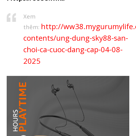
Xem
http://ww38.mygurumylife
thêm:
contents/ung-dung-sky88-san-
choi-ca-cuoc-dang-cap-04-08-
2025