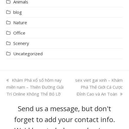
Animals
blog
Nature
Office
Scenery
Uncategorized
previous
Khám Phá xổ số hôm nay
next
sex viet gai xinh – Khám
miền nam – Thiên Đường Giải
post:
post:
Phá Thế Giới Cá Cược
Trí Online Không Thể Bỏ Lỡ
Đỉnh Cao và An Toàn
Send us a message, but don't
forget to add your contact info.