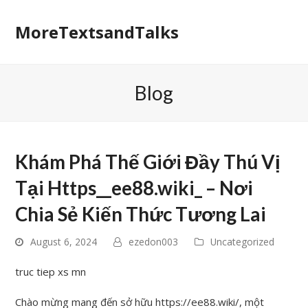
MoreTextsandTalks
Blog
Khám Phá Thế Giới Đầy Thú Vị
Tại Https__ee88.wiki_ – Nơi
Chia Sẻ Kiến Thức Tương Lai
August 6, 2024
ezedon003
Uncategorized
truc tiep xs mn
Chào mừng mang đến sở hữu https://ee88.wiki/, một