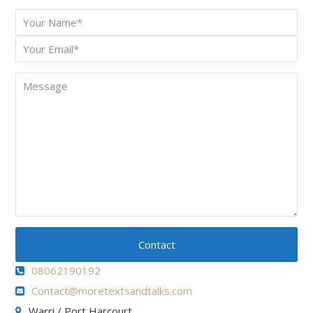
Your
*
Name
Your
*
Email
Message
Contact
08062190192
Contact@moretextsandtalks.com
Warri / Port Harcourt