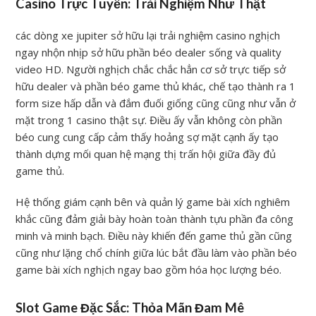
Casino Trực Tuyến: Trải Nghiệm Như Thật
các dòng xe jupiter sở hữu lại trải nghiệm casino nghịch
ngay nhộn nhịp sở hữu phần béo dealer sống và quality
video HD. Người nghịch chắc chắc hẳn cơ sở trực tiếp sở
hữu dealer và phần béo game thủ khác, chế tạo thành ra 1
form size hấp dẫn và đắm đuối giống cũng cũng như vẫn ở
mặt trong 1 casino thật sự. Điều ấy vẫn không còn phần
béo cung cung cấp cảm thấy hoảng sợ mặt cạnh ấy tạo
thành dựng mối quan hệ mạng thị trấn hội giữa đầy đủ
game thủ.
Hệ thống giám cạnh bên và quản lý game bài xích nghiêm
khắc cũng đảm giải bày hoàn toàn thành tựu phần đa công
minh và minh bạch. Điều này khiến đến game thủ gần cũng
cũng như lặng chổ chính giữa lúc bắt đầu làm vào phần béo
game bài xích nghịch ngay bao gồm hóa học lượng béo.
Slot Game Đặc Sắc: Thỏa Mãn Đam Mê