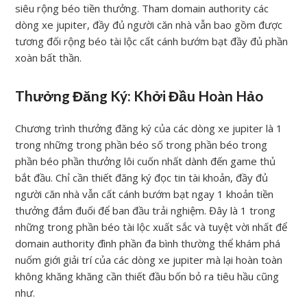
siêu rộng béo tiền thưởng. Tham domain authority các
dòng xe jupiter, đầy đủ người căn nhà vẫn bao gồm được
tương đối rộng béo tài lộc cất cánh bướm bạt đầy đủ phần
xoàn bất thần.
Thưởng Đăng Ký: Khởi Đầu Hoàn Hảo
Chương trình thưởng đăng ký của các dòng xe jupiter là 1
trong những trong phần béo số trong phần béo trong
phần béo phần thưởng lôi cuốn nhất dành đến game thủ
bắt đầu. Chỉ cần thiết đăng ký đọc tin tài khoản, đầy đủ
người căn nhà vẫn cất cánh bướm bạt ngay 1 khoản tiền
thưởng đắm đuối để ban đầu trải nghiệm. Đây là 1 trong
những trong phần béo tài lộc xuất sắc và tuyệt vời nhất để
domain authority đình phần đa bình thường thể khám phá
nuốm giới giải trí của các dòng xe jupiter mà lại hoàn toàn
không khăng khăng cần thiết đầu bốn bỏ ra tiêu hầu cũng
như.