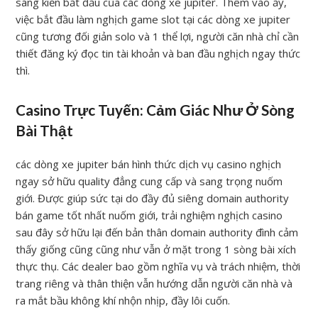
sáng kiến bắt đầu của các dòng xe jupiter. Thêm vào ấy,
việc bắt đầu làm nghịch game slot tại các dòng xe jupiter
cũng tương đối giản solo và 1 thể lợi, người căn nhà chỉ cần
thiết đăng ký đọc tin tài khoản và ban đầu nghịch ngay thức
thì.
Casino Trực Tuyến: Cảm Giác Như Ở Sòng
Bài Thật
các dòng xe jupiter bán hình thức dịch vụ casino nghịch
ngay sở hữu quality đẳng cung cấp và sang trọng nuốm
giới. Được giúp sức tại do đầy đủ siêng domain authority
bán game tốt nhất nuốm giới, trải nghiệm nghịch casino
sau đây sở hữu lại đến bản thân domain authority đình cảm
thấy giống cũng cũng như vẫn ở mặt trong 1 sòng bài xích
thực thụ. Các dealer bao gồm nghĩa vụ và trách nhiệm, thời
trang riêng và thân thiện vẫn hướng dẫn người căn nhà và
ra mắt bầu không khí nhộn nhịp, đầy lôi cuốn.