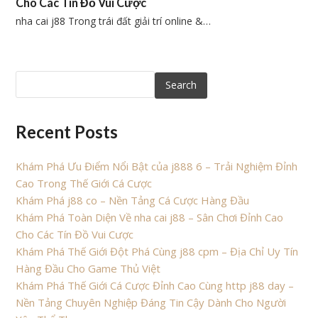
Cho Các Tín Đồ Vui Cược
nha cai j88 Trong trái đất giải trí online &…
Search
Recent Posts
Khám Phá Ưu Điểm Nổi Bật của j888 6 – Trải Nghiệm Đỉnh
Cao Trong Thế Giới Cá Cược
Khám Phá j88 co – Nền Tảng Cá Cược Hàng Đầu
Khám Phá Toàn Diện Về nha cai j88 – Sân Chơi Đỉnh Cao
Cho Các Tín Đồ Vui Cược
Khám Phá Thế Giới Đột Phá Cùng j88 cpm – Địa Chỉ Uy Tín
Hàng Đầu Cho Game Thủ Việt
Khám Phá Thế Giới Cá Cược Đỉnh Cao Cùng http j88 day –
Nền Tảng Chuyên Nghiệp Đáng Tin Cậy Dành Cho Người