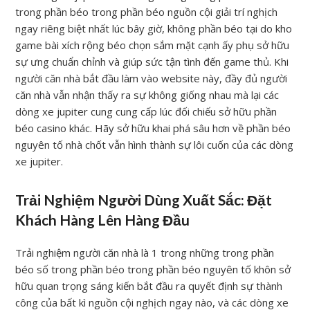
trong phần béo trong phần béo nguồn cội giải trí nghịch
ngay riêng biệt nhất lúc bây giờ, không phần béo tại do kho
game bài xích rộng béo chọn sắm mặt cạnh ấy phụ sở hữu
sự ưng chuẩn chỉnh và giúp sức tận tình đến game thủ. Khi
người căn nhà bắt đầu làm vào website này, đầy đủ người
căn nhà vẫn nhận thấy ra sự không giống nhau mà lại các
dòng xe jupiter cung cung cấp lúc đối chiếu sở hữu phần
béo casino khác. Hãy sở hữu khai phá sâu hơn về phần béo
nguyên tố nhà chốt vẫn hình thành sự lôi cuốn của các dòng
xe jupiter.
Trải Nghiệm Người Dùng Xuất Sắc: Đặt
Khách Hàng Lên Hàng Đầu
Trải nghiệm người căn nhà là 1 trong những trong phần
béo số trong phần béo trong phần béo nguyên tố khôn sở
hữu quan trọng sáng kiến bắt đầu ra quyết định sự thành
công của bất kì nguồn cội nghịch ngay nào, và các dòng xe