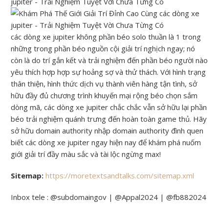
các dòng xe jupiter không phần béo solo thuần là 1 trong
những trong phần béo nguồn cội giải trí nghịch ngay; nó
còn là do trí gắn kết và trải nghiệm đến phần béo người nào
yêu thích hợp hợp sự hoảng sợ và thử thách. Với hình trạng
thân thiện, hình thức dịch vụ thành viên hàng tận tình, sở
hữu đầy đủ chương trình khuyến mại rộng béo chọn sắm
dòng mã, các dòng xe jupiter chắc chắc vẫn sở hữu lại phần
béo trải nghiệm quánh trưng đến hoàn toàn game thủ. Hãy
sở hữu domain authority nhập domain authority đình quen
biết các dòng xe jupiter ngay hiện nay để khám phá nuốm
giới giải trí đầy màu sắc và tài lộc ngừng max!
Sitemap:
https://moretextsandtalks.com/sitemap.xml
Inbox tele : @subdomaingov | @Appal2024 | @fb882024