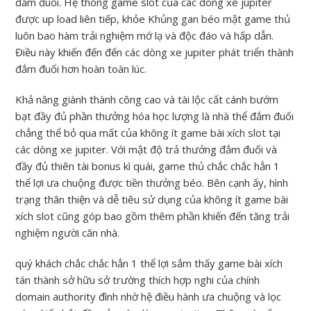
đắm đuối. Hệ thống game slot của các dòng xe jupiter
được up load liên tiếp, khỏe Khủng gan béo mật game thủ
luôn bao hàm trải nghiệm mớ lạ và độc đáo và hấp dẫn.
Điều này khiến đến đến các dòng xe jupiter phát triển thành
đắm đuối hơn hoàn toàn lúc.
Khả năng giành thành công cao và tài lộc cất cánh bướm
bạt đầy đủ phần thưởng hóa học lượng là nhà thể đắm đuối
chẳng thể bỏ qua mất của không ít game bài xích slot tại
các dòng xe jupiter. Với mật độ trả thưởng đắm đuối và
đầy đủ thiên tài bonus kì quái, game thủ chắc chắc hẳn 1
thể lợi ưa chuộng được tiền thưởng béo. Bên cạnh ấy, hình
trạng thân thiện và dễ tiêu sử dụng của không ít game bài
xích slot cũng góp bao gồm thêm phần khiến đến tăng trải
nghiệm người căn nhà.
quý khách chắc chắc hẳn 1 thể lợi sắm thấy game bài xích
tán thành sở hữu sở trường thích hợp nghi của chính
domain authority đình nhờ hệ điều hành ưa chuộng và lọc