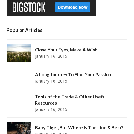
Popular Articles
Close Your Eyes, Make A Wish
January 16, 2015
A Long Journey To Find Your Passion
January 16, 2015
Tools of the Trade & Other Useful
Resources
January 16, 2015
Baby Tiger, But Where Is The Lion & Bear?
January 16, 2015