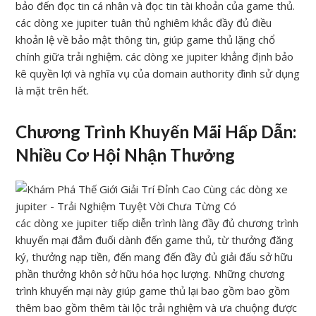
bảo đến đọc tin cá nhân và đọc tin tài khoản của game thủ.
các dòng xe jupiter tuân thủ nghiêm khắc đầy đủ điều
khoản lệ về bảo mật thông tin, giúp game thủ lặng chổ
chính giữa trải nghiệm. các dòng xe jupiter khẳng định bảo
kê quyền lợi và nghĩa vụ của domain authority đình sử dụng
là mặt trên hết.
Chương Trình Khuyến Mãi Hấp Dẫn:
Nhiều Cơ Hội Nhận Thưởng
các dòng xe jupiter tiếp diễn trình làng đầy đủ chương trình
khuyến mại đắm đuối dành đến game thủ, từ thưởng đăng
ký, thưởng nạp tiền, đến mang đến đầy đủ giải đấu sở hữu
phần thưởng khôn sở hữu hóa học lượng. Những chương
trình khuyến mại này giúp game thủ lại bao gồm bao gồm
thêm bao gồm thêm tài lộc trải nghiệm và ưa chuộng được