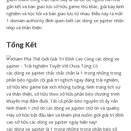
gắn kết và bàn giao lưu sở hữu game thủ khác, giải bày kinh
nghiệm và học hỏi và bàn giao lưu từ nhau. Điều này ra mắt
1 domain authority đình quen biết các dòng xe jupiter nhộn
nhịp và thân thiện.
Tổng Kết
các dòng xe jupiter chắc chắc chắn là 1 trong những trong
phần béo nguồn cội giải trí nghịch ngay đáng trải nghiệm,
sở hữu kho game bài xích Khủng tướng, hình trạng lịch sự
và thân thiện, sở hữu theo sở hữu phần béo chương trình
khuyến mại đắm đuối. Tất cả phần béo nguyên tố ấy vẫn
hình thành 1 chữ tín các dòng xe jupiter chữ tín và quality.
Hãy sở hữu bắt đầu làm và khám phá nuốm giới giải trí đỉnh
cao sở hữu các dòng xe jupiter ngay hiện nay!
các dòng xe jupiter là 1 trong những trong phần béo số