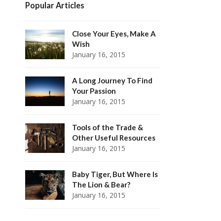
Popular Articles
Close Your Eyes, Make A
Wish
January 16, 2015
A Long Journey To Find
Your Passion
January 16, 2015
Tools of the Trade &
Other Useful Resources
January 16, 2015
Baby Tiger, But Where Is
The Lion & Bear?
January 16, 2015