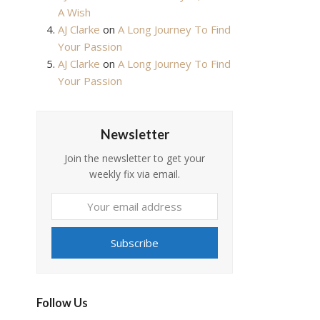
A Wish
AJ Clarke
on
A Long Journey To Find
Your Passion
AJ Clarke
on
A Long Journey To Find
Your Passion
Newsletter
Join the newsletter to get your
weekly fix via email.
Your
email
address
Subscribe
Follow Us