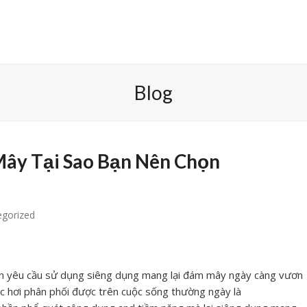
Blog
ây Tại Sao Bạn Nên Chọn
egorized
toán yêu cầu sử dụng siêng dụng mang lại đám mây ngày càng vươn
ọc hơi phân phối được trên cuộc sống thường ngày là