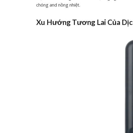
chóng and nồng nhiệt.
Xu Hướng Tương Lai Của Dị