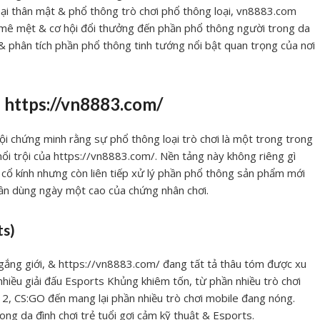
oại thân mật & phổ thông trò chơi phổ thông loại, vn8883.com
mê mệt & cơ hội đổi thưởng đến phần phổ thông người trong da
p & phân tích phần phổ thông tinh tướng nổi bật quan trọng của nơi
 https://vn8883.com/
hội chứng minh rằng sự phổ thông loại trò chơi là một trong trong
ổi trội của https://vn8883.com/. Nền tảng này không riêng gì
 cổ kính nhưng còn liên tiếp xử lý phần phổ thông sản phẩm mới
ần dùng ngày một cao của chứng nhân chơi.
ts)
gắng giới, & https://vn8883.com/ đang tất tả thâu tóm được xu
iều giải đấu Esports Khủng khiêm tốn, từ phần nhiều trò chơi
 2, CS:GO đến mang lại phần nhiều trò chơi mobile đang nóng.
g da đình chơi trẻ tuổi gợi cảm kỹ thuật & Esports.