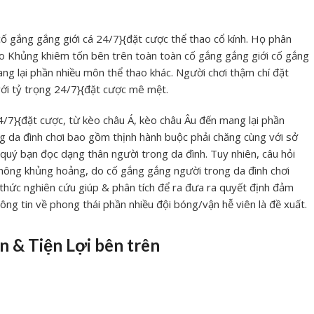
 gắng gắng giới cá 24/7}{đặt cược thể thao cổ kính. Họ phân
ao Khủng khiêm tốn bên trên toàn toàn cố gắng gắng giới cố gắng
ng lại phần nhiều môn thể thao khác. Người chơi thậm chí đặt
ới tỷ trọng 24/7}{đặt cược mê mệt.
4/7}{đặt cược, từ kèo châu Á, kèo châu Âu đến mang lại phần
ng da đình chơi bao gồm thịnh hành buộc phải chăng cùng với sở
quý bạn đọc dạng thân người trong da đình. Tuy nhiên, câu hỏi
thông khủng hoảng, do cố gắng gắng người trong da đình chơi
n thức nghiên cứu giúp & phân tích để ra đưa ra quyết định đảm
hông tin về phong thái phần nhiều đội bóng/vận hễ viên là đề xuất.
 & Tiện Lợi bên trên