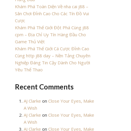
Khám Phá Toàn Diện Về nha cai j88 –
Sân Chơi Đỉnh Cao Cho Các Tín Đồ Vui
Cược
Khám Phá Thế Giới Đột Phá Cùng j88
cpm – Địa Chỉ Uy Tín Hàng Đầu Cho
Game Thủ Việt
Khám Phá Thế Giới Cá Cược Đỉnh Cao
Cùng http j88 day – Nền Tảng Chuyên
Nghiệp Đáng Tin Cậy Dành Cho Người
Yêu Thể Thao
Recent Comments
AJ Clarke
on
Close Your Eyes, Make
A Wish
AJ Clarke
on
Close Your Eyes, Make
A Wish
AJ Clarke
on
Close Your Eyes, Make