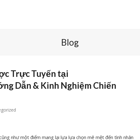
Blog
ợc Trực Tuyến tại
ớng Dẫn & Kinh Nghiệm Chiến
egorized
 cũng như một điểm mang lại lựa lựa chọn mê mệt đến tình nhân