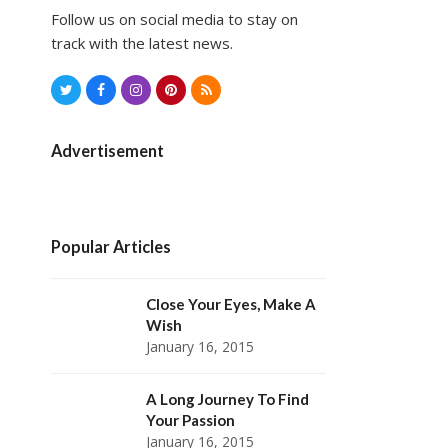
Follow us on social media to stay on
track with the latest news.
T
F
I
P
R
w
a
n
i
S
i
c
s
n
S
Advertisement
t
e
t
t
t
b
a
e
e
o
g
r
Popular Articles
r
o
r
e
k
a
s
Close Your Eyes, Make A
Wish
m
t
January 16, 2015
A Long Journey To Find
Your Passion
January 16, 2015