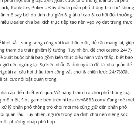
n phối một sòng bạc 24/7}{đặt cược phổ thông loại tất cả phổ
jack, Roulette, Poker… Đây đều là phần phổ thông trò chơi không
ân mê say bởi do tính thư giãn & giải trí cao & cơ hội đổi thưởng.
ều Dealer chia bài xích trực tiếp tạo nên vẹo vọ dạt trung thực
khởi sắc, song song cùng với loại thân mật, dễ cần mang lại, giúp
g tham da trải nghiệm lý tưởng. Tuy nhiên, để chơi casino 24/7}
đề xuất buộc phải bao gồm kiến thức điều hành vốn thấp, biết bao
giờ nên ngừng lại. Sự kiên nhẫn & tỉnh ngủ là đề tài nhà quản để
Ngoài ra, câu hỏi thâu tóm công vắt chơi & chiến lược 24/7}{đặt
 tài cực nổi bật quan trọng.
há cấp đến thiết vứt qua. Với hàng trăm trò chơi phổ thông loại
ng mê mệt, Slot game bên trên https://vn8883.com/ đang mê mệt
ệp xử lý phần phổ thông trò chơi mới mẻ cũng giữ đến phần phổ
bi quan rầu. Tuy nhiên, người trong da đình chơi nên siêng sóc
n một phương pháp phù hợp.