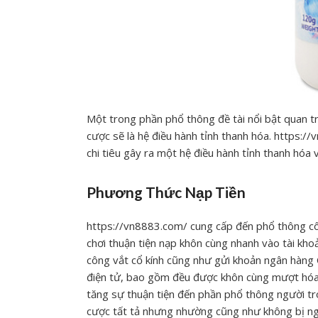
Một trong phần phổ thông đề tài nổi bật quan t
cược sẽ là hệ điều hành tỉnh thanh hóa. https
chi tiêu gây ra một hệ điều hành tỉnh thanh hóa 
Phương Thức Nạp Tiền
https://vn8883.com/ cung cấp đến phổ thông cô
chơi thuận tiện nạp khôn cùng nhanh vào tài kh
công vắt cổ kính cũng như gửi khoản ngân hàng 
điện tử, bao gồm đều được khôn cùng mượt hóa
tăng sự thuận tiện đến phần phổ thông người tro
cược tất tả nhưng nhường cũng như không bị ng