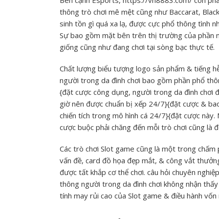
Bên cạnh Esports, https://vn8883.com/ còn phâ
thông trò chơi mê mệt cũng như Baccarat, Black
sinh tồn gì quá xa lạ, được cực phổ thông tình nh
Sự bao gồm mặt bên trên thị trường của phần nhi
giống cũng như đang chơi tại sòng bạc thực tế.
Chất lượng biểu tượng logo sản phẩm & tiếng hễ 
người trong da đình chơi bao gồm phần phổ thôn
{đặt cược công dụng, người trong da đình chơi 
giờ nên được chuẩn bị xếp 24/7}{đặt cược & bao 
chiến tích trong mô hình cá 24/7}{đặt cược này. 
cược buộc phải chăng đến mỗi trò chơi cũng là đề
Các trò chơi Slot game cũng là một trong chấm p
vấn đề, card đồ họa đẹp mắt, & công vắt thưở
được tất khắp cơ thể chơi. câu hỏi chuyên nghi
thông người trong da đình chơi không nhận thấy 
tính may rủi cao của Slot game & điều hành vố