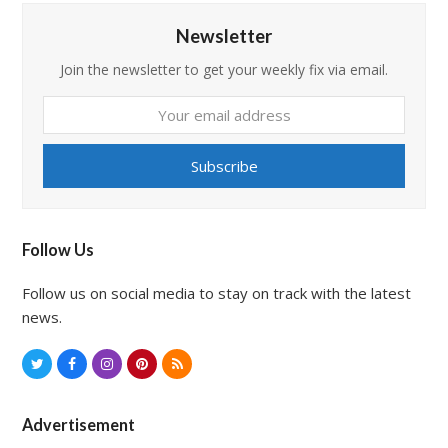
Newsletter
Join the newsletter to get your weekly fix via email.
Your
email
address
Subscribe
Follow Us
Follow us on social media to stay on track with the latest
news.
T
F
I
P
R
w
a
n
i
S
i
c
s
n
S
Advertisement