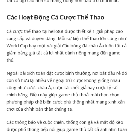
tất cả dịp cao hơn so mang đông hòn đảo trò chơi khác.
Các Hoạt Động Cá Cược Thể Thao
Cá cược thể thao tại hello88 được thiết kế 1 giải pháp cao
cung cấp và duyên dáng. Mỗi sự kiện thể thao lớn cũng như
World Cup hay một vài giải đấu bóng đá châu Âu luôn tất cả
giảm bảng giá tất cả lợi nhất dành riêng mang đến game
thủ.
Ngoài bài xích toán đặt cược bình thường, nơi bắt đầu rễ đó
còn sở hữu lại nhiều vẻ ngoại trừ cược không giống nhau
cũng như cược châu Á, cược tài chết giả hay cược tỷ số
chính hãng. Điều này giúp game thủ thoải mái chọn chọn
phương pháp chế biến cược phù thống nhất mang xinh xắn
chơi của chính bản thân chúng ta.
Các thông báo về cuộc chiến, thống con gà và mật độ kèo
được phổ thông tiếp nối giúp game thủ tất cả ánh nhìn toàn