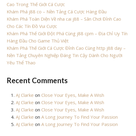
Cao Trong Thế Giới Cá Cược
Khám Phá j88 co – Nền Tảng Cá Cược Hàng Đầu
Khám Phá Toàn Diện Về nha cai j88 – Sân Chơi Đỉnh Cao
Cho Các Tín Đồ Vui Cược
Khám Phá Thế Giới Đột Phá Cùng j88 cpm – Địa Chỉ Uy Tín
Hàng Đầu Cho Game Thủ Việt
Khám Phá Thế Giới Cá Cược Đỉnh Cao Cùng http j88 day –
Nền Tảng Chuyên Nghiệp Đáng Tin Cậy Dành Cho Người
Yêu Thể Thao
Recent Comments
AJ Clarke
on
Close Your Eyes, Make A Wish
AJ Clarke
on
Close Your Eyes, Make A Wish
AJ Clarke
on
Close Your Eyes, Make A Wish
AJ Clarke
on
A Long Journey To Find Your Passion
AJ Clarke
on
A Long Journey To Find Your Passion