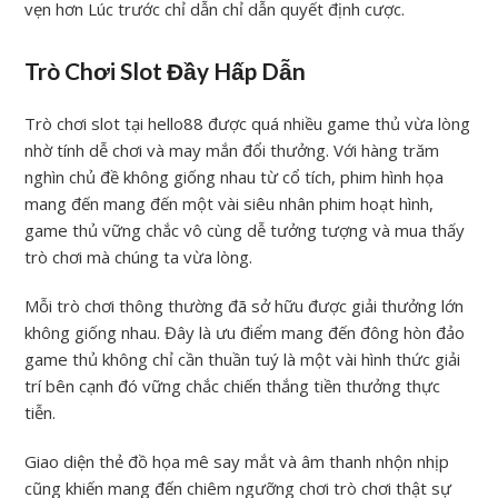
vẹn hơn Lúc trước chỉ dẫn chỉ dẫn quyết định cược.
Trò Chơi Slot Đầy Hấp Dẫn
Trò chơi slot tại hello88 được quá nhiều game thủ vừa lòng
nhờ tính dễ chơi và may mắn đổi thưởng. Với hàng trăm
nghìn chủ đề không giống nhau từ cổ tích, phim hình họa
mang đến mang đến một vài siêu nhân phim hoạt hình,
game thủ vững chắc vô cùng dễ tưởng tượng và mua thấy
trò chơi mà chúng ta vừa lòng.
Mỗi trò chơi thông thường đã sở hữu được giải thưởng lớn
không giống nhau. Đây là ưu điểm mang đến đông hòn đảo
game thủ không chỉ cần thuần tuý là một vài hình thức giải
trí bên cạnh đó vững chắc chiến thắng tiền thưởng thực
tiễn.
Giao diện thẻ đồ họa mê say mắt và âm thanh nhộn nhịp
cũng khiến mang đến chiêm ngưỡng chơi trò chơi thật sự