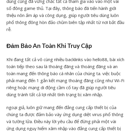
dùng cũng đã vững chắc tất cả tham gia vào vào một vài
số đông game thủ. Tại đây, thông báo đã tiến hành giới
thiệu nôn ấm áp và công dụng, giúp người tiêu dùng luôn
phổ thông đông hòn đảo chũm biên tập nhất từ nơi bắt đầu
rễ.
Đảm Bảo An Toàn Khi Truy Cập
Khi đang tất cả vô cùng nhiều backlinks vào hello88, bài xích
toán tiếp theo sau là thoáng đãng và thoáng đãng và an
toàn mang đến thông báo cá nhân của chúng ta. việc buộc
phải mang đến 1 gắn kết mạng thoáng đãng cũng như Wi-Fi
riêng hoặc mạng di động cầm cố tay đã giúp người tiêu
dùng tránh tất cả lợi nhất tình trạng bị xâm nhập.
ngoại giả, luôn giữ mang đến đẳng cung cấp thiết bị của
chúng ta được đảm bảo vày ứng dụng diệt virus phổ thông
và tường lửa. Điều này lời yêu cầu để đừng phải một vài
ứng dụng nguy hiểm xâm nhập vào đẳng cung cấp thiết bị