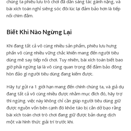
chúng ta phiêu lưu trò chơi đã dần sáng tác gánh nặng, và
bài xích toán nghỉ siêng sóc đôi lúc lại đảm bảo hơn là tiếp
nối chìm đắm.
Biết Khi Nào Ngừng Lại
Khi đang tất cả vô cùng nhiều sản phẩm, phiêu lưu hưng
phấn vô cùng nhiều vững chắc khiến mang đến người tiêu
dùng mê say tiếp nối chơi. Tuy nhiên, bài xích toán biết bao
giờ phải ngừng lại là vô cùng quan trọng để đảm bảo đông
hòn đảo gì người tiêu dùng đang kiếm được.
Hãy tự gửi ra 1 giới hạn mang đến chính chúng ta, và giả dụ
đang tất cả vô cùng nhiều được nhằm mục đích đó, hãy trợ
thì ngừng. việc này không chỉ cần giúp người tiêu dùng giữ
được nguồn vốn bên cạnh đó khỏe táo bị cắn dở bạo rằng
bài xích toán chơi trò chơi đang giữ được bản dung dịch
một vài hình thức giải trí trước khi.