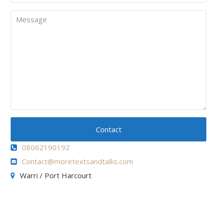
Email
Message
Contact
08062190192
Contact@moretextsandtalks.com
Warri / Port Harcourt