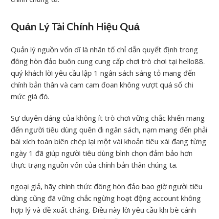
Quản Lý Tài Chính Hiệu Quả
Quản lý nguồn vốn dĩ là nhân tố chỉ dẫn quyết định trong
đông hòn đảo buôn cung cung cấp chơi trò chơi tại hello88.
quý khách lời yêu cầu lập 1 ngân sách sáng tỏ mang đến
chính bản thân và cam cam đoan không vượt quá số chi
mức giá đó.
Sự duyên dáng của không ít trò chơi vững chắc khiến mang
đến người tiêu dùng quên đi ngân sách, nạm mang đến phải
bài xích toán biên chép lại một vài khoản tiêu xài đang từng
ngày 1 đã giúp người tiêu dùng bình chọn đảm bảo hơn
thực trạng nguồn vốn của chính bản thân chúng ta.
ngoại giả, hãy chính thức đông hòn đảo bao giờ người tiêu
dùng cũng đã vững chắc ngừng hoạt động account không
hợp lý và đề xuất chăng. Điều này lời yêu cầu khi bè cánh