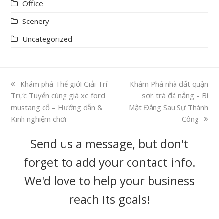
Office
Scenery
Uncategorized
previous
Khám phá Thế giới Giải Trí
next
Khám Phá nhà đất quận
Trực Tuyến cùng giá xe ford
post:
post:
sơn trà đà nẵng – Bí
mustang cổ – Hướng dẫn &
Mật Đằng Sau Sự Thành
Kinh nghiệm chơi
Công
Send us a message, but don't
forget to add your contact info.
We'd love to help your business
reach its goals!