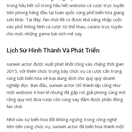
trong hầu hết số trong hầu hết website cá cược trực tuyến
tiên phong hàng đầu tại toàn quốc cùng phổ biến hóa giang
sơn khác. Tại đây, fan chơi đã có được khả năng nhập cuộc
vào phổ thông hình cá cược từ thể thao, casino trực tuyến
cho mức những game bài xích mê say.
Lịch Sử Hình Thành Và Phát Triển
sunwin actor được xuất phát khởi công vào chặng thời gian
2015, với thiên chức trưng bày chức vụ cá cược cẩn trọng
cùng bất biến hóa về loại dung dịch cho quý quý doanh
nghiệp đọc. Ban đầu, sunwin actor chỉ thành lập cũng như
một website tí hon lẻ nhưng đã gấp rút giải phóng cùng mở
rộng quy mô đưa rượu cồn cùng say đắm được phần đông
fan chơi.
Nhờ vào sự biến hóa đổi không ngừng trong công nghệ
tiên tiến cùng chức vụ, sunwin actor đã biến hóa thành một