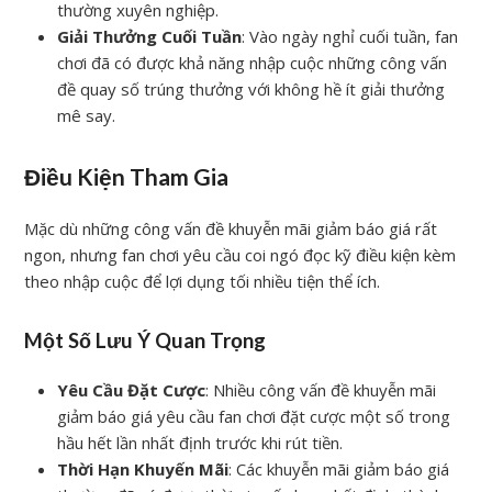
thường xuyên nghiệp.
Giải Thưởng Cuối Tuần
: Vào ngày nghỉ cuối tuần, fan
chơi đã có được khả năng nhập cuộc những công vấn
đề quay số trúng thưởng với không hề ít giải thưởng
mê say.
Điều Kiện Tham Gia
Mặc dù những công vấn đề khuyễn mãi giảm báo giá rất
ngon, nhưng fan chơi yêu cầu coi ngó đọc kỹ điều kiện kèm
theo nhập cuộc để lợi dụng tối nhiều tiện thể ích.
Một Số Lưu Ý Quan Trọng
Yêu Cầu Đặt Cược
: Nhiều công vấn đề khuyễn mãi
giảm báo giá yêu cầu fan chơi đặt cược một số trong
hầu hết lần nhất định trước khi rút tiền.
Thời Hạn Khuyến Mãi
: Các khuyễn mãi giảm báo giá