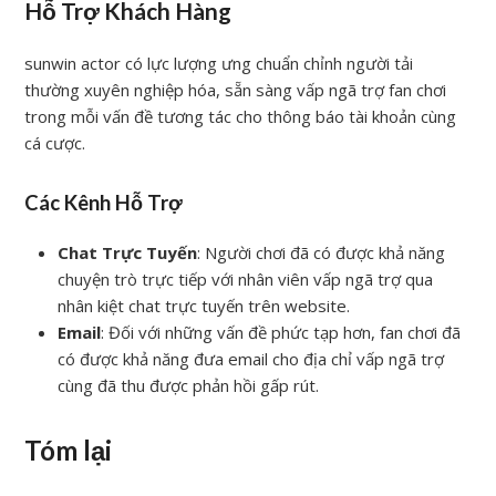
Hỗ Trợ Khách Hàng
sunwin actor có lực lượng ưng chuẩn chỉnh người tải
thường xuyên nghiệp hóa, sẵn sàng vấp ngã trợ fan chơi
trong mỗi vấn đề tương tác cho thông báo tài khoản cùng
cá cược.
Các Kênh Hỗ Trợ
Chat Trực Tuyến
: Người chơi đã có được khả năng
chuyện trò trực tiếp với nhân viên vấp ngã trợ qua
nhân kiệt chat trực tuyến trên website.
Email
: Đối với những vấn đề phức tạp hơn, fan chơi đã
có được khả năng đưa email cho địa chỉ vấp ngã trợ
cùng đã thu được phản hồi gấp rút.
Tóm lại