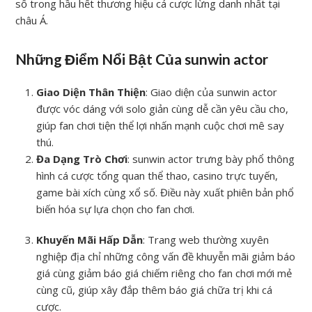
số trong hầu hết thương hiệu cá cược lừng danh nhất tại
châu Á.
Những Điểm Nổi Bật Của sunwin actor
Giao Diện Thân Thiện
: Giao diện của sunwin actor
được vóc dáng với solo giản cùng dễ cần yêu cầu cho,
giúp fan chơi tiện thể lợi nhấn mạnh cuộc chơi mê say
thú.
Đa Dạng Trò Chơi
: sunwin actor trưng bày phổ thông
hình cá cược tổng quan thể thao, casino trực tuyến,
game bài xích cùng xổ số. Điều này xuất phiên bản phổ
biến hóa sự lựa chọn cho fan chơi.
Khuyến Mãi Hấp Dẫn
: Trang web thường xuyên
nghiệp địa chỉ những công vấn đề khuyễn mãi giảm báo
giá cùng giảm báo giá chiếm riêng cho fan chơi mới mẻ
cùng cũ, giúp xây đắp thêm báo giá chữa trị khi cá
cược.