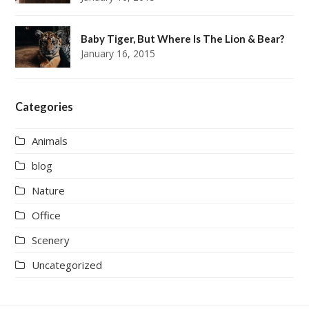
Baby Tiger, But Where Is The Lion & Bear?
January 16, 2015
Categories
Animals
blog
Nature
Office
Scenery
Uncategorized