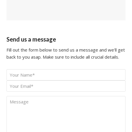
Send us a message
Fill out the form below to send us a message and we'll get
back to you asap. Make sure to include all crucial details.
Your
*
Name
Your
*
Email
Message