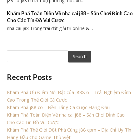
j88 co j88 co là 1 bộ phương thức xử…
Khám Phá Toàn Diện Về nha cai j88 – Sân Chơi Đỉnh Cao
Cho Các Tín Đồ Vui Cược
nha cai j88 Trong trái đất giải trí online &…
Search
Recent Posts
Khám Phá Ưu Điểm Nổi Bật của j888 6 – Trải Nghiệm Đỉnh
Cao Trong Thế Giới Cá Cược
Khám Phá j88 co – Nền Tảng Cá Cược Hàng Đầu
Khám Phá Toàn Diện Về nha cai j88 – Sân Chơi Đỉnh Cao
Cho Các Tín Đồ Vui Cược
Khám Phá Thế Giới Đột Phá Cùng j88 cpm – Địa Chỉ Uy Tín
Hàng Đầu Cho Game Thủ Việt