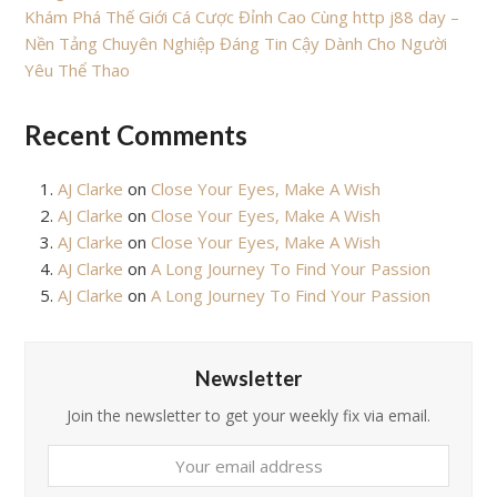
Khám Phá Thế Giới Cá Cược Đỉnh Cao Cùng http j88 day –
Nền Tảng Chuyên Nghiệp Đáng Tin Cậy Dành Cho Người
Yêu Thể Thao
Recent Comments
AJ Clarke
on
Close Your Eyes, Make A Wish
AJ Clarke
on
Close Your Eyes, Make A Wish
AJ Clarke
on
Close Your Eyes, Make A Wish
AJ Clarke
on
A Long Journey To Find Your Passion
AJ Clarke
on
A Long Journey To Find Your Passion
Newsletter
Join the newsletter to get your weekly fix via email.
Your
email