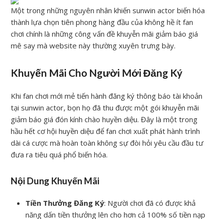
Một trong những nguyên nhân khiến sunwin actor biến hóa
thành lựa chọn tiên phong hàng đầu của không hề ít fan
chơi chính là những công vấn đề khuyễn mãi giảm báo giá
mê say mà website này thường xuyên trưng bày.
Khuyến Mãi Cho Người Mới Đăng Ký
Khi fan chơi mới mẻ tiến hành đăng ký thông báo tài khoản
tại sunwin actor, bọn họ đã thu được một gói khuyễn mãi
giảm báo giá đón kính chào huyền diệu. Đây là một trong
hầu hết cơ hội huyền diệu để fan chơi xuất phát hành trình
dài cá cược mà hoàn toàn không sự đòi hỏi yêu cầu đầu tư
đưa ra tiêu quá phổ biến hóa.
Nội Dung Khuyến Mãi
Tiền Thưởng Đăng Ký
: Người chơi đã có được khả
năng dấn tiền thưởng lên cho hơn cả 100% số tiền nạp