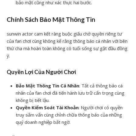
bảo mật cũng như xác thực hai bước.
Chính Sách Bảo Mật Thông Tin
sunwin actor cam kết ràng buộc giấu chở quyền riêng tư
của fan chơi cùng không kể rằng thông báo cá nhân với bên
thứ cha mà hoàn toàn không có tuổi sống sự gật đầu đồng
ý.
Quyền Lợi Của Người Chơi
Bảo Mật Thông Tin Cá Nhân
: Tất cả thông báo cá
nhân của fan chơi đã tiến hành lưu trữ cẩn trọng cùng
không bị tiết lậu.
Quyền Kiểm Soát Tài Khoản
: Người chơi có quyền
truy sắm vấn cùng chỉnh chữa thông báo của những
quý doanh nghiệp bất ngờ.