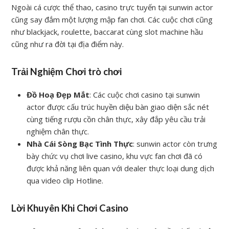
Ngoài cá cược thể thao, casino trực tuyến tại sunwin actor
cũng say đắm một lượng mập fan chơi. Các cuộc chơi cũng
như blackjack, roulette, baccarat cùng slot machine hầu
cũng như ra đời tại địa điểm này.
Trải Nghiệm Chơi trò chơi
Đồ Hoạ Đẹp Mắt
: Các cuộc chơi casino tại sunwin
actor được cấu trúc huyền diệu bàn giao diện sắc nét
cùng tiếng rượu cồn chân thực, xây đắp yêu cầu trải
nghiệm chân thực.
Nhà Cái Sòng Bạc Tình Thực
: sunwin actor còn trưng
bày chức vụ chơi live casino, khu vực fan chơi đã có
được khả năng liên quan với dealer thực loại dung dịch
qua video clip Hotline.
Lời Khuyên Khi Chơi Casino