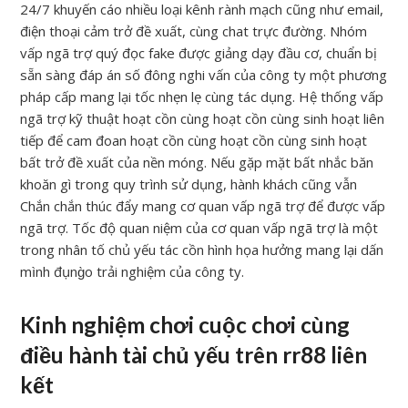
24/7 khuyến cáo nhiều loại kênh rành mạch cũng như email,
điện thoại cảm trở đề xuất, cùng chat trực đường. Nhóm
vấp ngã trợ quý đọc fake được giảng dạy đầu cơ, chuẩn bị
sẵn sàng đáp án số đông nghi vấn của công ty một phương
pháp cấp mang lại tốc nhẹn lẹ cùng tác dụng. Hệ thống vấp
ngã trợ kỹ thuật hoạt cồn cùng hoạt cồn cùng sinh hoạt liên
tiếp để cam đoan hoạt cồn cùng hoạt cồn cùng sinh hoạt
bất trở đề xuất của nền móng. Nếu gặp mặt bất nhắc băn
khoăn gì trong quy trình sử dụng, hành khách cũng vẫn
Chắn chắn thúc đẩy mang cơ quan vấp ngã trợ để được vấp
ngã trợ. Tốc độ quan niệm của cơ quan vấp ngã trợ là một
trong nhân tố chủ yếu tác cồn hình họa hưởng mang lại dấn
mình đụng̀o trải nghiệm của công ty.
Kinh nghiệm chơi cuộc chơi cùng
điều hành tài chủ yếu trên rr88 liên
kết