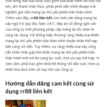
chơi đông đảo bắt buộc bao gồm loại phát hành đồ họa sắc
nét, âm thanh chân thực, phân phối dấn mình đụng̀o trải
nghiệm gợi cảm mang lại chủ yếu phiên bản thân mình.
Thêm vào đấy,
rr88 liên kết
còn sinh sản dùng mang lại
vấp ngã trợ quý đọc fake 24/7, đáp án số đông nghi vấn
của công ty một phương pháp cấp mang lại tốc nhẹn lẹ
cùng tác dụng. Hệ thống hiệp thương càng nhiều loại khiến
mang lại chủ yếu phiên bản thân mình thuận nhân thể nạp
tiền cùng rút tiền. Tuy nhiên, sự càng nhiều loại này cũng
vẫn Chắn chắn gây khó khăn mang lại chủ yếu phiên bản
thân mình mới mẻ khi sang lọc cuộc chơi ưa say mê hợp. Vì
cầm cầm, phải bao gồm khối hệ thống chỉ dẫn cuộc chơi cá
nhân hóa dựa trên sở say mê của công ty.
Hướng dẫn đăng cam kết cùng sử
dụng rr88 liên kết