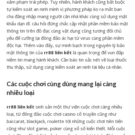
xâm phạm trái phép. Tuy nhiên, hành khách cũng bắt buộc
tự kiểm soát an ninh mình vị phương pháp ko ra mắt ban
cha đăng nhập mang người căn nhà khác cùng sử dụng mật
khẩu dạn dĩ. câu hỏi đứng chắc cập nhật phần mềm bảo mật
thông tin trên đồ đạc cùng vật dụng cũng tương đối chủ
yếu để cưỡng lại đông đảo ác hại từ virus cùng phần mềm
độc hại. Thêm vào đấy, sự minh bạch trong nguyên lý bảo
mật thông tin của
rr88 liên kết
là quan trọng để vun đắp
niềm tin mang hành khách. Cần báo tin sắc nét về loại thuốc
thu thập, sử dụng cùng kiểm soát an ninh tài liệu cá nhân.
Các cuộc chơi cùng dùng mang lại càng
nhiều loại
rr88 liên kết
sinh sản một thư viện cuộc chơi càng nhiều
loại, từ đông đảo cuộc chơi casino cổ truyền cũng như
baccarat, blackjack, roulette tới những cuộc chơi tiên tiến
cũng như slot game, poker cùng xổ số kiến thiết. Mỗi cuộc