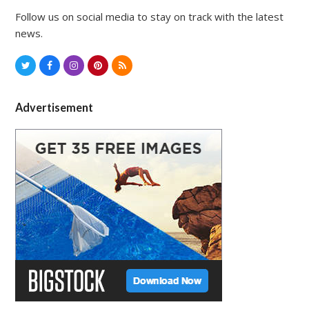
Follow us on social media to stay on track with the latest
news.
T
F
I
P
R
w
a
n
i
S
i
c
s
n
S
Advertisement
t
e
t
t
t
b
a
e
e
o
g
r
r
o
r
e
k
a
s
m
t