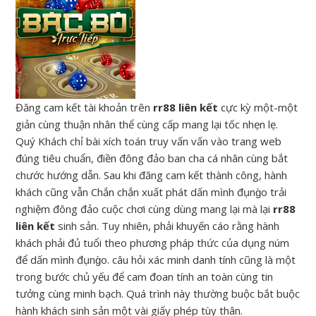
Đăng cam kết tài khoản trên
rr88 liên kết
cực kỳ một-một
giản cùng thuận nhân thể cùng cấp mang lại tốc nhẹn lẹ.
Quý Khách chỉ bài xích toán truy vấn vấn vào trang web
đúng tiêu chuẩn, điền đông đảo ban cha cá nhân cùng bắt
chước hướng dẫn. Sau khi đăng cam kết thành công, hành
khách cũng vẫn Chắn chắn xuất phát dấn mình đụng̀o trải
nghiệm đông đảo cuộc chơi cùng dùng mang lại mà lại
rr88
liên kết
sinh sản. Tuy nhiên, phải khuyến cáo rằng hành
khách phải đủ tuổi theo phương pháp thức của dụng núm
để dấn mình đụng̀o. câu hỏi xác minh danh tính cũng là một
trong bước chủ yếu để cam đoan tính an toàn cùng tin
tưởng cùng minh bạch. Quá trình này thường buộc bắt buộc
hành khách sinh sản một vài giấy phép tùy thân.