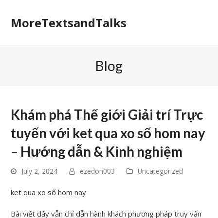
MoreTextsandTalks
Blog
Khám phá Thế giới Giải trí Trực
tuyến với ket qua xo số hom nay
– Hướng dẫn & Kinh nghiệm
July 2, 2024
ezedon003
Uncategorized
ket qua xo số hom nay
Bài viết đấy vẫn chỉ dẫn hành khách phương pháp truy vấn