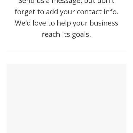
Send us a message, but don't
forget to add your contact info.
We'd love to help your business
reach its goals!