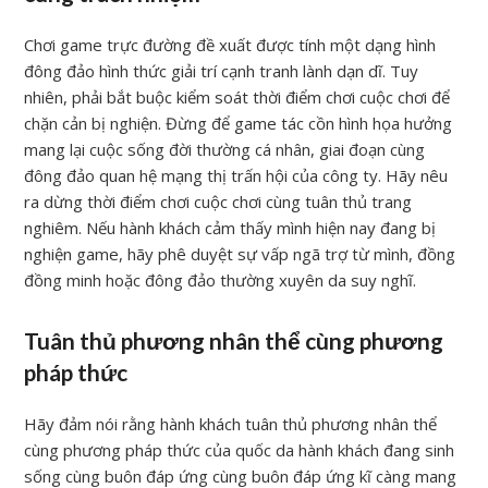
Chơi game trực đường đề xuất được tính một dạng hình
đông đảo hình thức giải trí cạnh tranh lành dạn dĩ. Tuy
nhiên, phải bắt buộc kiểm soát thời điểm chơi cuộc chơi để
chặn cản bị nghiện. Đừng để game tác cồn hình họa hưởng
mang lại cuộc sống đời thường cá nhân, giai đoạn cùng
đông đảo quan hệ mạng thị trấn hội của công ty. Hãy nêu
ra dừng thời điểm chơi cuộc chơi cùng tuân thủ trang
nghiêm. Nếu hành khách cảm thấy mình hiện nay đang bị
nghiện game, hãy phê duyệt sự vấp ngã trợ từ mình, đồng
đồng minh hoặc đông đảo thường xuyên da suy nghĩ.
Tuân thủ phương nhân thể cùng phương
pháp thức
Hãy đảm nói rằng hành khách tuân thủ phương nhân thể
cùng phương pháp thức của quốc da hành khách đang sinh
sống cùng buôn đáp ứng cùng buôn đáp ứng kĩ càng mang