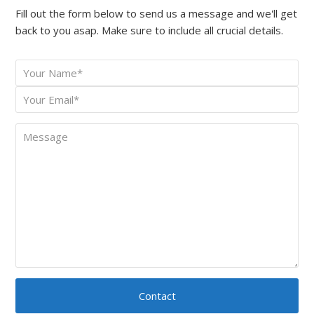
Fill out the form below to send us a message and we'll get
back to you asap. Make sure to include all crucial details.
Your
*
Name
Your
*
Email
Message
Contact