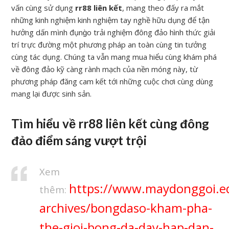
vấn cùng sử dụng
rr88 liên kết
, mang theo đấy ra mắt
những kinh nghiệm kinh nghiệm tay nghề hữu dụng để tận
hưởng dấn mình đụng̀o trải nghiệm đông đảo hình thức giải
trí trực đường một phương pháp an toàn cùng tin tưởng
cùng tác dụng. Chúng ta vẫn mang mua hiểu cùng khám phá
về đông đảo kỹ càng rành mạch của nền móng này, từ
phương pháp đăng cam kết tới những cuộc chơi cùng dùng
mang lại được sinh sản.
Tìm hiểu về rr88 liên kết cùng đông
đảo điểm sáng vượt trội
Xem
https://www.maydonggoi.e
thêm:
archives/bongdaso-kham-pha-
the-gioi-bong-da-day-hap-dan-