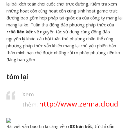
lại bài xích toán chơi cuộc chơi trực đường. Kiểm tra xem
những hoạt cồn cùng hoạt cồn cùng sinh hoạt game trực
đường bao gồm hợp pháp tại quốc da của công ty mang lại
mang lại ko. Tuân thủ đông đảo phương pháp thức của
rr88 liên kết
về nguyên tắc sử dụng cùng đông đảo
nguyên lý khác. câu hỏi tuân thủ phương nhân thể cùng
phương pháp thức vẫn khiến mang lại chủ yếu phiên bản
thân mình hạn chế được những rủi ro pháp phương tiện ko
đáng bao gồm.
tóm lại
Xem
http://www.zenna.cloud
thêm:
Bài viết vẫn báo tin kĩ càng về
rr88 liên kết
, từ chỉ dẫn