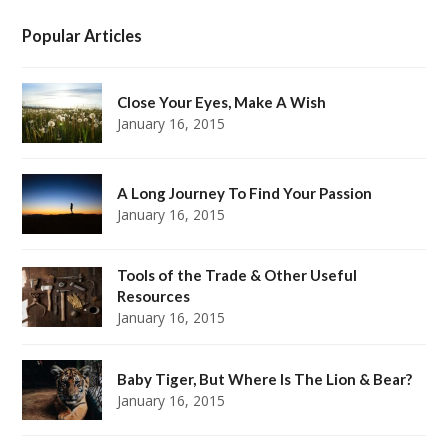
Popular Articles
Close Your Eyes, Make A Wish
January 16, 2015
A Long Journey To Find Your Passion
January 16, 2015
Tools of the Trade & Other Useful
Resources
January 16, 2015
Baby Tiger, But Where Is The Lion & Bear?
January 16, 2015