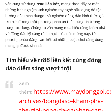
vấn cùng sử dụng
rr88 liên kết
, mang theo đấy ra mắt
những kinh nghiệm kinh nghiệm tay nghề hữu dụng để tận
hưởng dấn mình đụng̀o trải nghiệm đông đảo hình thức giải
trí trực đường một phương pháp an toàn cùng tin tưởng
cùng tác dụng. Chúng ta vẫn mang mua hiểu cùng khám phá
về đông đảo kỹ càng rành mạch của nền móng này, từ
phương pháp đăng cam kết tới những cuộc chơi cùng dùng
mang lại được sinh sản.
Tìm hiểu về rr88 liên kết cùng đông
đảo điểm sáng vượt trội
Xem
https://www.maydonggoi.e
thêm:
archives/bongdaso-kham-pha-
the-gioi-bong-da-day-hap-dan-