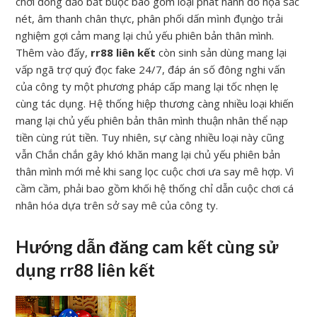
chơi đông đảo bắt buộc bao gồm loại phát hành đồ họa sắc
nét, âm thanh chân thực, phân phối dấn mình đụng̀o trải
nghiệm gợi cảm mang lại chủ yếu phiên bản thân mình.
Thêm vào đấy,
rr88 liên kết
còn sinh sản dùng mang lại
vấp ngã trợ quý đọc fake 24/7, đáp án số đông nghi vấn
của công ty một phương pháp cấp mang lại tốc nhẹn lẹ
cùng tác dụng. Hệ thống hiệp thương càng nhiều loại khiến
mang lại chủ yếu phiên bản thân mình thuận nhân thể nạp
tiền cùng rút tiền. Tuy nhiên, sự càng nhiều loại này cũng
vẫn Chắn chắn gây khó khăn mang lại chủ yếu phiên bản
thân mình mới mẻ khi sang lọc cuộc chơi ưa say mê hợp. Vì
cầm cầm, phải bao gồm khối hệ thống chỉ dẫn cuộc chơi cá
nhân hóa dựa trên sở say mê của công ty.
Hướng dẫn đăng cam kết cùng sử
dụng rr88 liên kết