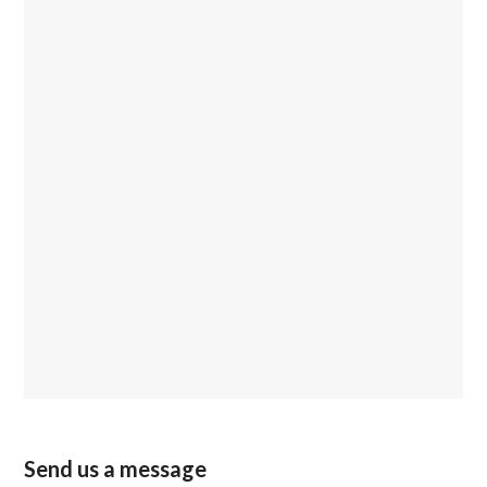
Send us a message