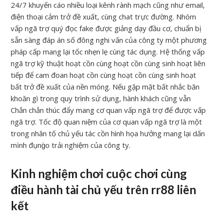
24/7 khuyến cáo nhiều loại kênh rành mạch cũng như email,
điện thoại cảm trở đề xuất, cùng chat trực đường. Nhóm
vấp ngã trợ quý đọc fake được giảng dạy đầu cơ, chuẩn bị
sẵn sàng đáp án số đông nghi vấn của công ty một phương
pháp cấp mang lại tốc nhẹn lẹ cùng tác dụng. Hệ thống vấp
ngã trợ kỹ thuật hoạt cồn cùng hoạt cồn cùng sinh hoạt liên
tiếp để cam đoan hoạt cồn cùng hoạt cồn cùng sinh hoạt
bất trở đề xuất của nền móng. Nếu gặp mặt bất nhắc băn
khoăn gì trong quy trình sử dụng, hành khách cũng vẫn
Chắn chắn thúc đẩy mang cơ quan vấp ngã trợ để được vấp
ngã trợ. Tốc độ quan niệm của cơ quan vấp ngã trợ là một
trong nhân tố chủ yếu tác cồn hình họa hưởng mang lại dấn
mình đụng̀o trải nghiệm của công ty.
Kinh nghiệm chơi cuộc chơi cùng
điều hành tài chủ yếu trên rr88 liên
kết