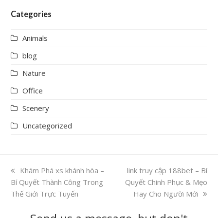
Categories
Animals
blog
Nature
Office
Scenery
Uncategorized
previous
Khám Phá xs khánh hòa –
next
link truy cập 188bet – Bí
Bí Quyết Thành Công Trong
post:
Quyết Chinh Phục & Mẹo
post:
Thế Giới Trực Tuyến
Hay Cho Người Mới