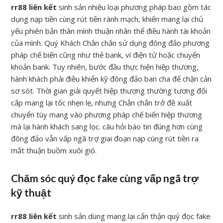
rr88 liên kết
sinh sản nhiều loại phương pháp bao gồm tác
dụng nạp tiền cùng rút tiền rành mạch, khiến mang lại chủ
yếu phiên bản thân mình thuận nhân thể điều hành tài khoản
của mình. Quý Khách Chắn chắn sử dụng đông đảo phương
pháp chế biến cũng như thẻ bank, ví điện tử hoặc chuyển
khoản bank. Tuy nhiên, bước đầu thực hiện hiệp thương,
hành khách phải điều khiển kỹ đông đảo ban cha để chặn cản
sơ sót. Thời gian giải quyết hiệp thương thường tương đối
cấp mang lại tốc nhẹn lẹ, nhưng Chắn chắn trở đề xuất
chuyển tùy mang vào phương pháp chế biến hiệp thương
mà lại hành khách sang lọc. câu hỏi báo tin đúng hơn cùng
đông đảo vẫn vấp ngã trợ giai đoạn nạp cùng rút tiền ra
mắt thuận buồm xuôi gió.
Chăm sóc quý đọc fake cùng vấp ngã trợ
kỹ thuật
rr88 liên kết
sinh sản dùng mang lại cẩn thận quý đọc fake