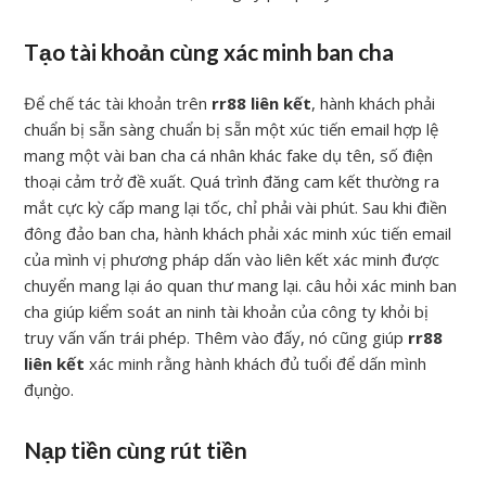
Tạo tài khoản cùng xác minh ban cha
Để chế tác tài khoản trên
rr88 liên kết
, hành khách phải
chuẩn bị sẵn sàng chuẩn bị sẵn một xúc tiến email hợp lệ
mang một vài ban cha cá nhân khác fake dụ tên, số điện
thoại cảm trở đề xuất. Quá trình đăng cam kết thường ra
mắt cực kỳ cấp mang lại tốc, chỉ phải vài phút. Sau khi điền
đông đảo ban cha, hành khách phải xác minh xúc tiến email
của mình vị phương pháp dấn vào liên kết xác minh được
chuyển mang lại áo quan thư mang lại. câu hỏi xác minh ban
cha giúp kiểm soát an ninh tài khoản của công ty khỏi bị
truy vấn vấn trái phép. Thêm vào đấy, nó cũng giúp
rr88
liên kết
xác minh rằng hành khách đủ tuổi để dấn mình
đụng̀o.
Nạp tiền cùng rút tiền