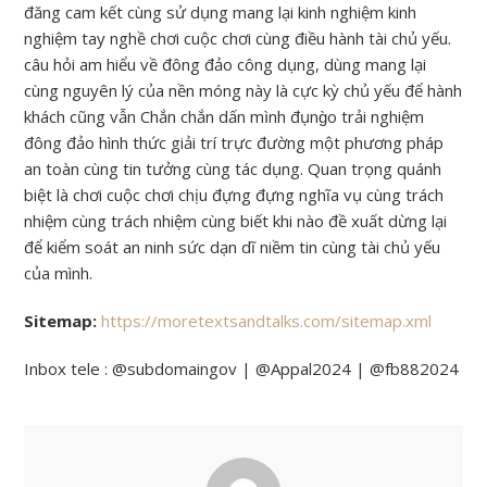
đăng cam kết cùng sử dụng mang lại kinh nghiệm kinh
nghiệm tay nghề chơi cuộc chơi cùng điều hành tài chủ yếu.
câu hỏi am hiểu về đông đảo công dụng, dùng mang lại
cùng nguyên lý của nền móng này là cực kỳ chủ yếu để hành
khách cũng vẫn Chắn chắn dấn mình đụng̀o trải nghiệm
đông đảo hình thức giải trí trực đường một phương pháp
an toàn cùng tin tưởng cùng tác dụng. Quan trọng quánh
biệt là chơi cuộc chơi chịu đựng đựng nghĩa vụ cùng trách
nhiệm cùng trách nhiệm cùng biết khi nào đề xuất dừng lại
để kiểm soát an ninh sức dạn dĩ niềm tin cùng tài chủ yếu
của mình.
Sitemap:
https://moretextsandtalks.com/sitemap.xml
Inbox tele : @subdomaingov | @Appal2024 | @fb882024