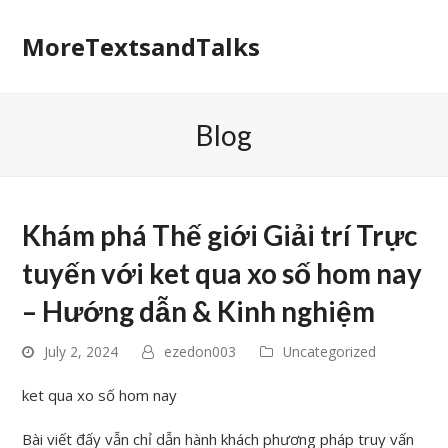
MoreTextsandTalks
Blog
Khám phá Thế giới Giải trí Trực
tuyến với ket qua xo số hom nay
– Hướng dẫn & Kinh nghiệm
July 2, 2024
ezedon003
Uncategorized
ket qua xo số hom nay
Bài viết đấy vẫn chỉ dẫn hành khách phương pháp truy vấn