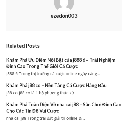
ezedon003
Related Posts
Khám Phá Ưu Điểm Nổi Bật của j888 6 – Trải Nghiệm
Đỉnh Cao Trong Thế Giới Cá Cược
j888 6 Trong thị trường cá cược online ngày càng…
Khám Phá j88 co – Nền Tảng Cá Cược Hàng Đầu
j88 co j88 co là 1 bộ phương thức xử…
Khám Phá Toàn Diện Về nha cai j88 – Sân Chơi Đỉnh Cao
Cho Các Tín Đồ Vui Cược
nha cai j88 Trong trái đất giải trí online &…