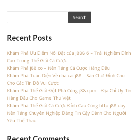
Search
Recent Posts
Khám Phá Ưu Điểm Nổi Bật của j888 6 – Trải Nghiệm Đỉnh
Cao Trong Thế Giới Cá Cược
Khám Phá j88 co – Nền Tảng Cá Cược Hàng Đầu
Khám Phá Toàn Diện Về nha cai j88 – Sân Chơi Đỉnh Cao
Cho Các Tín Đồ Vui Cược
Khám Phá Thế Giới Đột Phá Cùng j88 cpm – Địa Chỉ Uy Tín
Hàng Đầu Cho Game Thủ Việt
Khám Phá Thế Giới Cá Cược Đỉnh Cao Cùng http j88 day –
Nền Tảng Chuyên Nghiệp Đáng Tin Cậy Dành Cho Người
Yêu Thể Thao
Recent Comments