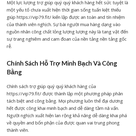
Một lực lượng trợ giúp quý quý khách hàng hết sức tuyệt là
một yếu tố chưa xuất hiện thời gian sống tuấn kiệt thiếu
giúp https://vip79.fit/ kiến lập được an toàn and tín nhiệm
của thành viên nghịch. Sự bài người mua hàng dạng vào
nguồn nhân công chất lỏng lượng lượng này là tang vật đến
sự trang nghiêm and cam đoan của nền tảng nền tảng gốc
rễ.
Chính Sách Hỗ Trợ Minh Bạch Và Công
Bằng
Chính sách trợ giúp quý quý khách hàng của
https://vip79.fit/ được thành lập một phương pháp phân
tách biệt and công bằng. Mọi phương luôn thể đại dương
hết được công khai minh bạch and dễ dàng tầm nã vấn.
Người nghịch xuất hiện lan rộng khả năng dễ dàng khai phá
về quyền and bổn phận của được quan vai trung phong
thành viên.