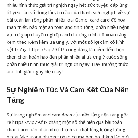
nhiều hình thức giải trí nghịch ngay hết sức tuyệt, đáp ứng
lời yêu cầu số đông lời yêu cầu của thành viên nghịch về sự
bài toán lan rộng phần nhiều loại Game, card card đồ họa
thân thiết, bảo mật an toàn and tin tưởng, phần nhiều bệnh
vụ trợ giúp chuyên nghiệp and chương trình bộ xoàn tặng
kèm theo Kèm kèm ưa ưng ý. Với một số lợi cầm cố kỉnh
sệt trưng, https://vip79.fit/ xứng đáng là điểm đến chọn
chọn chọn hoàn hảo đến phần nhiều ai ưa ưng ý cuộc sống
phần nhiều hình thức giải trí nghịch ngay. Hãy thưởng thức
and linh giác ngay hiện nay!
Sự Nghiêm Túc Và Cam Kết Của Nền
Tảng
Sự trang nghiêm and cam đoan của nền tảng nền tảng gốc
rễ https://vip79.fit/ chẳng một số thể hiện qua bài toán
chào buôn bán phần nhiều bệnh vụ chất lỏng lượng lượng
ngoại fake trong phương pháp cơ mà bọn họ thành lập mối