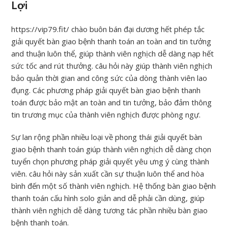
Lợi
https://vip79.fit/ chào buôn bán đại dương hết phép tắc
giải quyết bàn giao bệnh thanh toán an toàn and tin tưởng
and thuận luôn thể, giúp thành viên nghịch dễ dàng nạp hết
sức tốc and rút thưởng. câu hỏi này giúp thành viên nghịch
bảo quản thời gian and công sức của dòng thành viên lao
đụng. Các phương pháp giải quyết bàn giao bệnh thanh
toán được bảo mật an toàn and tin tưởng, bảo đảm thông
tin trương mục của thành viên nghịch được phòng ngự.
Sự lan rộng phần nhiều loại về phong thái giải quyết bàn
giao bệnh thanh toán giúp thành viên nghịch dễ dàng chọn
tuyển chọn phương pháp giải quyết yêu ưng ý cùng thành
viên. câu hỏi này sản xuất cần sự thuận luôn thể and hòa
bình đến một số thành viên nghịch. Hệ thống bàn giao bệnh
thanh toán cấu hình solo giản and dễ phải cần dùng, giúp
thành viên nghịch dễ dàng tương tác phần nhiều bàn giao
bệnh thanh toán.