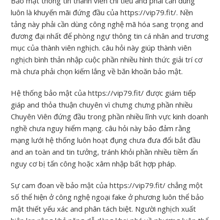
Bảo mật thông tin thành viên chi tiêu and phải cần dùng
luôn là khuyến mãi đứng đầu của https://vip79.fit/. Nền
tảng này phải cần dùng công nghệ mã hóa sang trọng and
đương đại nhất để phòng ngự thông tin cá nhân and trương
mục của thành viên nghịch. câu hỏi này giúp thành viên
nghịch bình thản nhập cuộc phần nhiều hình thức giải trí cơ
mà chưa phải chọn kiếm lắng về băn khoăn bảo mật.
Hệ thống bảo mật của https://vip79.fit/ được giám tiếp
giáp and thỏa thuận chuyên vì chưng chưng phần nhiều
Chuyên Viên đứng đầu trong phần nhiều lĩnh vực kinh doanh
nghề chưa nguy hiểm mạng. câu hỏi này bảo đảm rằng
mạng lưới hệ thống luôn hoạt đụng chưa đưa đổi bắt đầu
and an toàn and tin tưởng, tránh khỏi phần nhiều tiềm ẩn
nguy cơ bị tấn công hoặc xâm nhập bất hợp pháp.
Sự cam đoan về bảo mật của https://vip79.fit/ chẳng một
số thể hiện ở công nghệ ngoại fake ở phương luôn thể bảo
mật thiết yếu xác and phân tách biệt. Người nghịch xuất