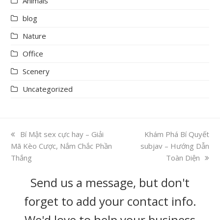
Animals
blog
Nature
Office
Scenery
Uncategorized
previous
Bí Mật sex cực hay – Giải
next
Khám Phá Bí Quyết
Mã Kèo Cược, Nắm Chắc Phần
post:
subjav – Hướng Dẫn
post:
Thắng
Toàn Diện
Send us a message, but don't
forget to add your contact info.
We'd love to help your business