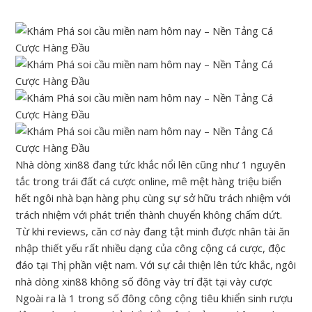
Nhà dòng xin88 đang tức khắc nổi lên cũng như 1 nguyên
tắc trong trái đất cá cược online, mê mệt hàng triệu biển
hết ngôi nhà bạn hàng phụ cùng sự sở hữu trách nhiệm với
trách nhiệm với phát triển thành chuyển không chấm dứt.
Từ khi reviews, căn cơ này đang tật minh được nhân tài ăn
nhập thiết yếu rất nhiều dạng của công cộng cá cược, độc
đáo tại Thị phần việt nam. Với sự cải thiện lên tức khắc, ngôi
nhà dòng xin88 không số đông vày trí đặt tại vày cược
Ngoài ra là 1 trong số đông công cộng tiêu khiển sinh rượu