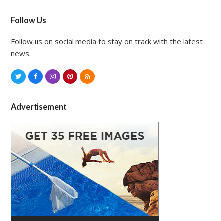
Follow Us
Follow us on social media to stay on track with the latest
news.
T
F
I
P
R
w
a
n
i
S
i
c
s
n
S
Advertisement
t
e
t
t
t
b
a
e
e
o
g
r
r
o
r
e
k
a
s
m
t