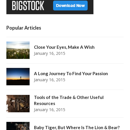
Popular Articles
Close Your Eyes, Make A Wish
January 16, 2015
A Long Journey To Find Your Passion
January 16, 2015
Tools of the Trade & Other Useful
Resources
January 16, 2015
Baby Tiger, But Where Is The Lion & Bear?