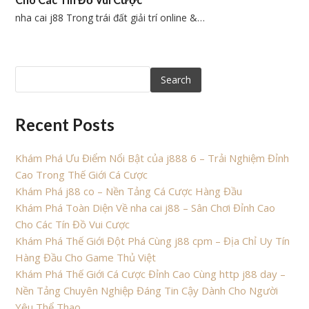
nha cai j88 Trong trái đất giải trí online &…
Search
Recent Posts
Khám Phá Ưu Điểm Nổi Bật của j888 6 – Trải Nghiệm Đỉnh
Cao Trong Thế Giới Cá Cược
Khám Phá j88 co – Nền Tảng Cá Cược Hàng Đầu
Khám Phá Toàn Diện Về nha cai j88 – Sân Chơi Đỉnh Cao
Cho Các Tín Đồ Vui Cược
Khám Phá Thế Giới Đột Phá Cùng j88 cpm – Địa Chỉ Uy Tín
Hàng Đầu Cho Game Thủ Việt
Khám Phá Thế Giới Cá Cược Đỉnh Cao Cùng http j88 day –
Nền Tảng Chuyên Nghiệp Đáng Tin Cậy Dành Cho Người
Yêu Thể Thao