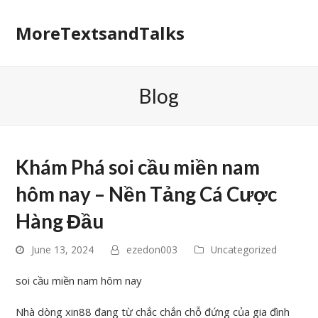
MoreTextsandTalks
Blog
Khám Phá soi cầu miền nam
hôm nay – Nền Tảng Cá Cược
Hàng Đầu
June 13, 2024
ezedon003
Uncategorized
soi cầu miền nam hôm nay
Nhà dòng xin88 đang từ chắc chắn chỗ đứng của gia đình