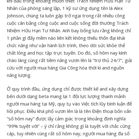
khi đầu trong khoảng muốn thiết Trách Nhiệm Hữu Hạn Tư
Nhân của phòng sáng lập, 1 kỹ sư ứng dụng tên là Alex
Johnson, chúng ta luôn gặp trở ngại trong rất nhiều công
cuộc cân bằng công cuộc and cuộc sống đời thường Trách
Nhiệm Hữu Hạn Tư Nhân. Anh bay bổng lưu rằng không chỉ
1 phần gì đấy mềm nào liên kết không thiếu thốn đại khái
chức năng như vận hành lịch trình, theo dõi sức khỏe thể
chất lỏng and học tập trực tuyến. Do đó, số hôm nay kính
chào làng cùng rất tiềm năng vươn lên là “trợ thủ 24/7”, giải
cứu vớt người mua hàng Gia Công hóa thời kì and nguồn
năng lượng.
Ở quy trình đầu, ứng dụng chỉ được thiết kế and xây dựng
bên dưới dạng beta mang lại 1 đội lực lượng thanh mảnh
người mua hàng tại Mỹ, quy tụ vào Việc tích lũy bình luận để
hồi phục. Điều khá phổ vươn lên là là tên Điện thoại bốn vấn
“số hôm nay” được lấy cảm giác trong khoảng định nghĩa
“99% tuyệt vời” – ý chỉ rằng không gì là tuyệt vời chắc cứng
cáp, tuy nhiên cùng rất số hôm nay, người mua hàng đa số