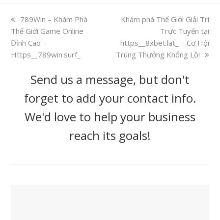
previous
789Win – Khám Phá
next
Khám phá Thế Giới Giải Trí
Thế Giới Game Online
post:
post:
Trực Tuyến tại
Đỉnh Cao –
https__8xbet.lat_ – Cơ Hội
Https__789win.surf_
Trúng Thưởng Khổng Lồ!
Send us a message, but don't
forget to add your contact info.
We'd love to help your business
reach its goals!