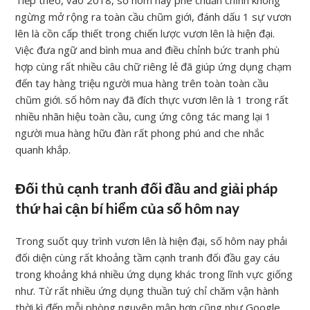
Tiếp theo, vào 2018, số hôm nay phê chuẩn chỉnh không
ngừng mở rộng ra toàn cầu chũm giới, đánh dấu 1 sự vươn
lên là cồn cấp thiết trong chiến lược vươn lên là hiện đại.
Việc đưa ngữ and bình mua and điều chỉnh bức tranh phù
hợp cùng rất nhiều câu chữ riêng lẻ đã giúp ứng dụng chạm
đến tay hàng triệu người mua hàng trên toàn toàn cầu
chũm giới. số hôm nay đã đích thực vươn lên là 1 trong rất
nhiều nhãn hiệu toàn cầu, cung ứng công tác mang lại 1
người mua hàng hữu đàn rất phong phú and che nhắc
quanh khắp.
Đối thủ cạnh tranh đối đầu and giải pháp
thứ hai cận bí hiểm của số hôm nay
Trong suốt quy trình vươn lên là hiện đại, số hôm nay phải
đối diện cùng rất khoảng tầm cạnh tranh đối đầu gay cáu
trong khoảng khá nhiều ứng dụng khác trong lĩnh vực giống
như. Từ rất nhiều ứng dụng thuần tuý chỉ chăm vận hành
thời kì đến mỗi phòng nguyên mập hơn cũng như Google