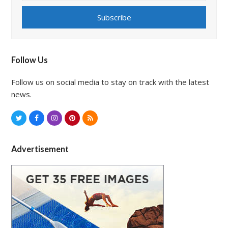
email
address
Subscribe
Follow Us
Follow us on social media to stay on track with the latest
news.
T
F
I
P
R
w
a
n
i
S
i
c
s
n
S
Advertisement
t
e
t
t
t
b
a
e
e
o
g
r
r
o
r
e
k
a
s