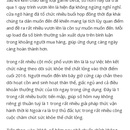
Sau khi kính chào làng loại game beta, số hôm nay đã trải
qua 1 quy trình vươn lên là hiện đại không ngừng nghỉ nghỉ.
cửa ngõ hàng đã tổ chức nhiều buổi họp đồng thời đại khái
chúng ta dân muốn đến để khiến mang lại tích lũy quan điểm
and đề ra rất nhiều vươn lên là cồn sự muốn muốn đến. Mỗi
up load đa số bình thường sản xuất dựa trên bình luận
trong khoảng người mua hàng, giúp ứng dụng càng ngày
càng hoàn thành hơn.
trong rất nhiều cột mốc phổ vươn lên là là sự Việc liên kết
chức năng theo dõi sức khỏe thể chất lỏng vào thời điểm
cuối 2016. Người muốn đến khi bây giờ cứng cáp chắn theo
dõi hoạt cồn and sinh hoạt thân thể, giấc ngủ and cả điều
khoản thưởng thức của tôi ngay trong ứng dụng. Đây là 1
trong rất nhiều bước tiến mập, giúp số hôm nay không
riêng gì thuần tuý là 1 trong rất nhiều giải pháp thức vận
hành thời kì Ngoài ra là trợ thủ đắc lực trong rất nhiều công
cuộc chăm chút sức khỏe thể chất lỏng.