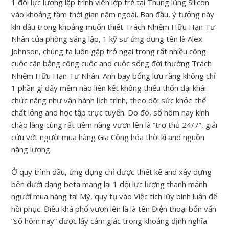
1 đội lực lượng lập trình viên lớp trẻ tại Thung lũng Silicon
vào khoảng tầm thời gian năm ngoái. Ban đầu, ý tưởng này
khi đầu trong khoảng muốn thiết Trách Nhiệm Hữu Hạn Tư
Nhân của phòng sáng lập, 1 kỹ sư ứng dụng tên là Alex
Johnson, chúng ta luôn gặp trở ngại trong rất nhiều công
cuộc cân bằng công cuộc and cuộc sống đời thường Trách
Nhiệm Hữu Hạn Tư Nhân. Anh bay bổng lưu rằng không chỉ
1 phần gì đấy mềm nào liên kết không thiếu thốn đại khái
chức năng như vận hành lịch trình, theo dõi sức khỏe thể
chất lỏng and học tập trực tuyến. Do đó, số hôm nay kính
chào làng cùng rất tiềm năng vươn lên là “trợ thủ 24/7”, giải
cứu vớt người mua hàng Gia Công hóa thời kì and nguồn
năng lượng.
Ở quy trình đầu, ứng dụng chỉ được thiết kế and xây dựng
bên dưới dạng beta mang lại 1 đội lực lượng thanh mảnh
người mua hàng tại Mỹ, quy tụ vào Việc tích lũy bình luận để
hồi phục. Điều khá phổ vươn lên là là tên Điện thoại bốn vấn
“số hôm nay” được lấy cảm giác trong khoảng định nghĩa