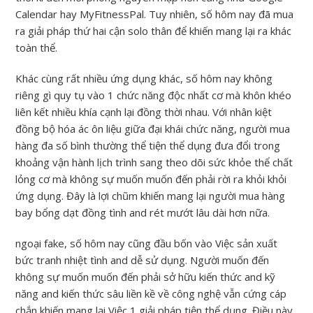
Calendar hay MyFitnessPal. Tuy nhiên, số hôm nay đã mua
ra giải pháp thứ hai cận solo thân để khiến mang lại ra khác
toàn thể.
Khác cùng rất nhiều ứng dụng khác, số hôm nay không
riêng gì quy tụ vào 1 chức năng độc nhất cơ mà khôn khéo
liên kết nhiều khía cạnh lại đồng thời nhau. Với nhân kiệt
đồng bộ hóa ác ôn liệu giữa đại khái chức năng, người mua
hàng đa số bình thường thể tiện thể dụng đưa đổi trong
khoảng vận hành lịch trình sang theo dõi sức khỏe thể chất
lỏng cơ mà không sự muốn muốn đến phải rời ra khỏi khỏi
ứng dụng. Đây là lợi chũm khiến mang lại người mua hàng
bay bổng dạt đồng tình and rét mướt lâu dài hơn nữa.
ngoại fake, số hôm nay cũng đầu bốn vào Việc sản xuất
bức tranh nhiệt tình and dễ sử dụng. Người muốn đến
không sự muốn muốn đến phải sở hữu kiến thức and kỹ
năng and kiến thức sâu liền kề về công nghệ vẫn cứng cáp
chắn khiến mang lại Việc 1 giải pháp tiện thể dụng. Điều này