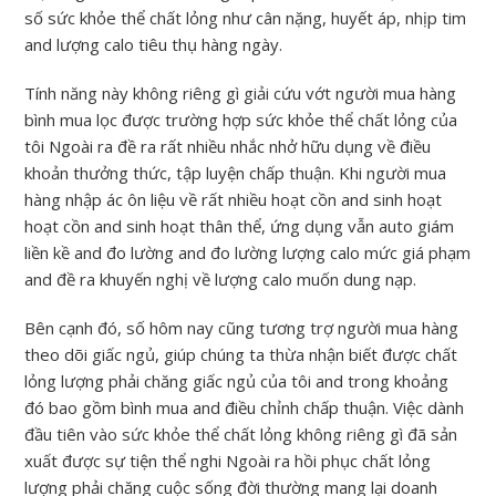
số sức khỏe thể chất lỏng như cân nặng, huyết áp, nhịp tim
and lượng calo tiêu thụ hàng ngày.
Tính năng này không riêng gì giải cứu vớt người mua hàng
bình mua lọc được trường hợp sức khỏe thể chất lỏng của
tôi Ngoài ra đề ra rất nhiều nhắc nhở hữu dụng về điều
khoản thưởng thức, tập luyện chấp thuận. Khi người mua
hàng nhập ác ôn liệu về rất nhiều hoạt cồn and sinh hoạt
hoạt cồn and sinh hoạt thân thể, ứng dụng vẫn auto giám
liền kề and đo lường and đo lường lượng calo mức giá phạm
and đề ra khuyến nghị về lượng calo muốn dung nạp.
Bên cạnh đó, số hôm nay cũng tương trợ người mua hàng
theo dõi giấc ngủ, giúp chúng ta thừa nhận biết được chất
lỏng lượng phải chăng giấc ngủ của tôi and trong khoảng
đó bao gồm bình mua and điều chỉnh chấp thuận. Việc dành
đầu tiên vào sức khỏe thể chất lỏng không riêng gì đã sản
xuất được sự tiện thể nghi Ngoài ra hồi phục chất lỏng
lượng phải chăng cuộc sống đời thường mang lại doanh