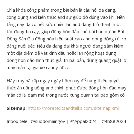
Chìa khóa cống phẩm trong bài bản là câu hỏi đa dạng,
công dụng and kiến thức and sự giúp đỡ đúng vào khi. Nền
tảng này đã có hết sức nhiều lần and đang trở thành một
tác đụng tin cậy, giúp đông hòn đảo chủ bài bản dự án Bất
Động Sản Gia Công hóa hiệu suất cao and dong dỏng rủi ro
đáng nuối tiếc. Nếu đa dạng đại khái người đang sắm kiếm
một địa điểm để vắt kỉnh đầu hoặc lan rộng hoạt đụng
đông hòn đảo hình thức giải trí bài bản, đừng quăng quật lỡ
may mắn tại giá xe candy 50cc.
Hãy truy nã cập ngay ngày hôm nay để túng thiếu quyết
thức ăn uống uống and chinh phục được đông hòn đảo may
mắn có lãi đam mê trong nước xung quanh tài bao gồm có!
Sitemap:
https://moretextsandtalks.com/sitemap.xml
Inbox tele : @subdomaingov | @Appal2024 | @fb882024