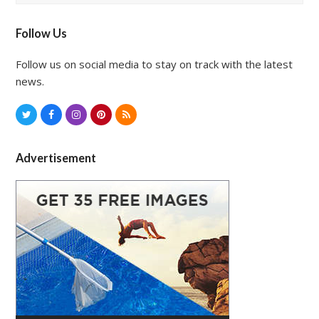
Follow Us
Follow us on social media to stay on track with the latest
news.
T
F
I
P
R
w
a
n
i
S
i
c
s
n
S
Advertisement
t
e
t
t
t
b
a
e
e
o
g
r
r
o
r
e
k
a
s
m
t