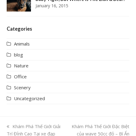
January 16, 2015
Categories
Animals
blog
Nature
Office
Scenery
Uncategorized
previous
Khám Phá Thế Giới Giải
next
Khám Phá Thế Giới Đặc Biệt
Trí Đỉnh Cao Tại xe đạp
post:
post:
của wave 50cc đỏ – Bí Ẩn