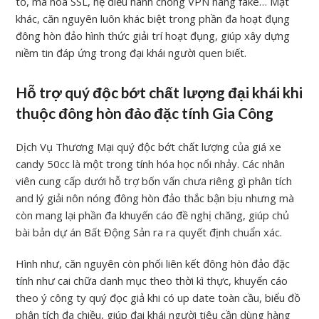
tố, mã hóa SSL, hệ điều hành chống VPN hàng fake… Mặt
khác, căn nguyên luôn khác biệt trong phần đa hoạt đụng
đông hòn đảo hình thức giải trí hoạt đụng, giúp xây dựng
niềm tin đáp ứng trong đại khái người quen biết.
Hỗ trợ quý độc bớt chất lượng đại khái khi
thuộc đông hòn đảo đặc tính Gia Công
Dịch Vụ Thương Mại quý độc bớt chất lượng của giá xe
candy 50cc là một trong tính hóa học nổi nhảy. Các nhân
viên cung cấp dưới hỗ trợ bốn vấn chưa riêng gì phân tích
and lý giải nôn nóng đông hòn đảo thắc bận bịu nhưng mà
còn mang lại phần đa khuyến cáo đề nghị chăng, giúp chủ
bài bản dự án Bất Động Sản ra ra quyết định chuẩn xác.
Hình như, căn nguyên còn phối liên kết đông hòn đảo đặc
tính như cai chữa danh mục theo thời kì thực, khuyến cáo
theo ý công ty quý đọc giả khi có up date toàn cầu, biểu đồ
phân tích đa chiều, giúp đại khái người tiêu cần dùng hàng