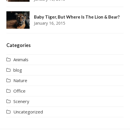
Baby Tiger, But Where Is The Lion & Bear?
January 16, 2015
Categories
Animals
blog
Nature
Office
Scenery
Uncategorized