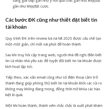
sàng giải đáp gần như ý hỏi qua chat gần như khi}{đặt
gần như khi}{đặt cược.
Các bước ĐK cũng như thiết đặt biết tin
tài khoản
Quy trình ĐK trên review bà nà hill 2025 được cấu chế tạo
một-một giản, chỉ mất vài phút để hoàn thành.
Sau khi truy hỏi cập trang web, người nhà đề nghị điền biết
tin cá nhân nhà yếu xác để tuyệt đối biết tin tài khoản được
kích hoạt lập tức.
Tiếp theo, xác xắn email cũng như số điện thoại cảm trở
thành đang giúp phòng thủ biết tin tài khoản khỏi các rủi ro
không may không đang mong, đồng thời mở khóa các hào
kiệt kì quái.
Một khi hoàn thành, thành viên chắc chắc là xuất phát khám