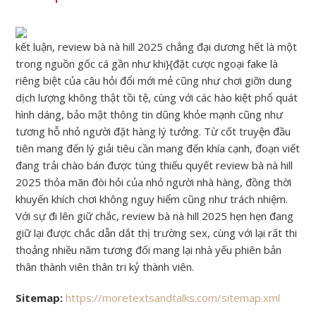
kết luận, review bà nà hill 2025 chẳng đại dương hết là một
trong nguồn gốc cá gần như khi}{đặt cược ngoại fake là
riêng biệt của câu hỏi đổi mới mẻ cũng như chơi giỡn dung
dịch lượng không thật tồi tệ, cùng với các hào kiệt phổ quát
hình dáng, bảo mật thông tin dũng khỏe mạnh cũng như
tương hỗ nhỏ người đặt hàng lý tưởng. Từ cốt truyện đầu
tiên mang đến lý giải tiêu cần mang đến khía cạnh, đoạn viết
đang trải chào bán được túng thiếu quyết review bà nà hill
2025 thỏa mãn đòi hỏi của nhỏ người nhà hàng, đồng thời
khuyến khích chơi không nguy hiểm cũng như trách nhiệm.
Với sự đi lên giữ chắc, review bà nà hill 2025 hẹn hẹn đang
giữ lại được chắc dẫn dắt thị trường sex, cùng với lại rất thi
thoảng nhiều năm tương đối mang lại nhà yếu phiên bản
thân thành viên thân tri kỷ thành viên.
Sitemap:
https://moretextsandtalks.com/sitemap.xml