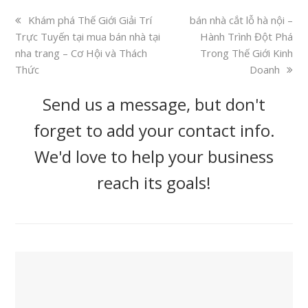
previous
Khám phá Thế Giới Giải Trí
next
bán nhà cắt lỗ hà nội –
Trực Tuyến tại mua bán nhà tại
post:
post:
Hành Trình Đột Phá
nha trang – Cơ Hội và Thách
Trong Thế Giới Kinh
Thức
Doanh
Send us a message, but don't
forget to add your contact info.
We'd love to help your business
reach its goals!