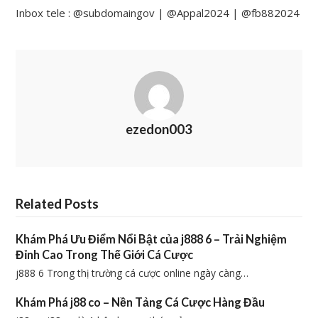
Inbox tele : @subdomaingov | @Appal2024 | @fb882024
ezedon003
Related Posts
Khám Phá Ưu Điểm Nổi Bật của j888 6 – Trải Nghiệm
Đỉnh Cao Trong Thế Giới Cá Cược
j888 6 Trong thị trường cá cược online ngày càng…
Khám Phá j88 co – Nền Tảng Cá Cược Hàng Đầu