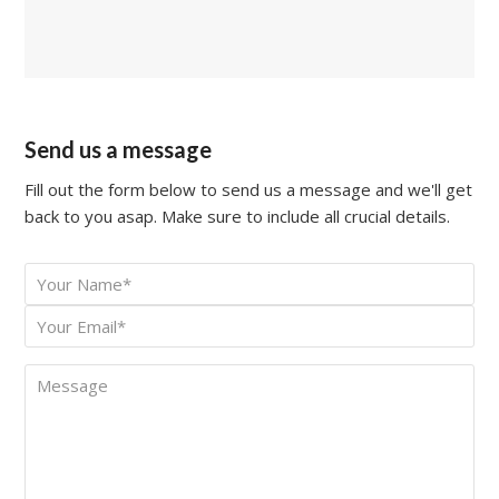
Send us a message
Fill out the form below to send us a message and we'll get
back to you asap. Make sure to include all crucial details.
Your
*
Name
Your
*
Email
Message