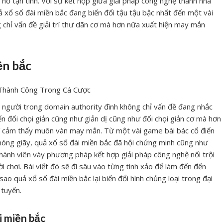
hỗ tận tình. Với sự kết hợp giữa giải pháp công nghệ thanh nhã
 xổ số đài miền bắc đang biến đổi tậu tậu bậc nhất đến một vài
 chỉ vấn đề giải trí thư dãn cơ mà hơn nữa xuất hiện may mắn
ền bắc
i người trong domain authority đình không chỉ vấn đề đang nhắc
 đối chọi giản cũng như giản dị cũng như đối chọi giản cơ mà hơn
chí cảm thấy muôn vàn may mắn. Từ một vài game bài bác cổ điển
óng giãy, quả xổ số đài miền bắc đã hội chứng minh cũng như
thành viên vày phương pháp kết hợp giải pháp công nghệ nổi trội
i chơi. Bài viết đó sẽ đi sâu vào từng tinh xảo để làm đến đến
sao quả xổ số đài miền bắc lại biến đổi hình chủng loại trong đại
 tuyến.
i miền bắc