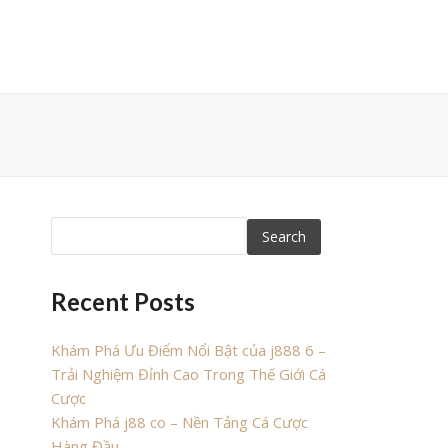
Search
Recent Posts
Khám Phá Ưu Điểm Nổi Bật của j888 6 –
Trải Nghiệm Đỉnh Cao Trong Thế Giới Cá
Cược
Khám Phá j88 co – Nền Tảng Cá Cược
Hàng Đầu