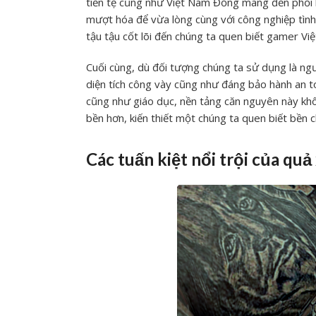
tiền tệ cũng như Việt Nam Đồng mang đến phối h
mượt hóa để vừa lòng cùng với công nghiệp tình
tậu tậu cốt lõi đến chúng ta quen biết gamer Vi
Cuối cùng, dù đối tượng chúng ta sử dụng là ng
diện tích công vày cũng như đáng bảo hành an 
cũng như giáo dục, nền tảng căn nguyên này kh
bền hơn, kiến thiết một chúng ta quen biết bền
Các tuấn kiệt nổi trội của quả