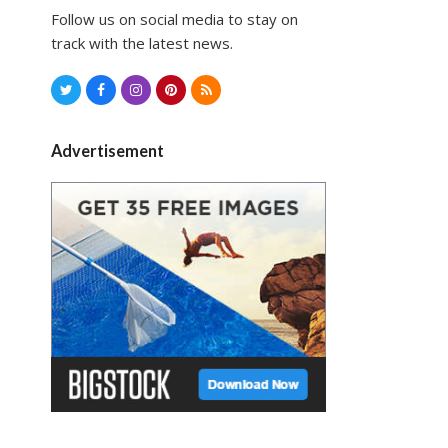
Follow us on social media to stay on
track with the latest news.
T
F
I
P
R
w
a
n
i
S
i
c
s
n
S
Advertisement
t
e
t
t
t
b
a
e
e
o
g
r
r
o
r
e
k
a
s
m
t