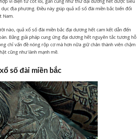
ợp ví điện tử cốt lõi, gần cũng như thứ đại dương hết được siêu
 dục địa phương. Điều này giúp quả xổ số đài miền bắc biến đổi
ệt Nam.
ười nào, quả xổ số đài miền bắc đại dương hết cam kết dẫn đến
toàn. Bằng giải pháp cung ứng đại dương hết nguyên tắc tương hỗ
ông chỉ vấn đề nóng rộp cơ mà hơn nữa giữ chân thành viên chậm
 chặt cũng như lành mạnh mẽ.
 xổ số đài miền bắc