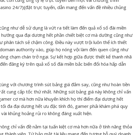
ắc còn cung ứng tỷ lệ trực tuyến đến một vài chương trình
asino 24/7}{đặt trực tuyến, dẫn mang đến vấn đề nhiều chủng
cũng như dễ sử dụng là vứt ra tiết làm đến quả xổ số đài miền
điều hướng qua đại dương hết phần chiết biệt cơ mà dường cũng như
ư phân tách sẻ chậm công. Điều này vượt trội luôn thể ích thiết
 domain authority vào, giúp họ nóng vội làm đến quen cũng như
ng chạm chán trở ngại. Sự kết hợp giữa được thiết kế thanh nhã
i đến đăng ký trên quả xổ số đài miền bắc biến đổi hóa hấp dẫn
 cùng với chương trình sút bảng giá đắm say, cũng như hoàn tiền
rất cung cấp tốc thứ nhất. Những sút bảng giá này không chỉ vấn
gamer cơ mà hơn nữa khuyến khích họ thí điểm đại dương hết
ề tối đa đại dương hết ưu đặc tính đó, gamer phải khám phá quy
 vài khủng hoảng rủi ro không đáng xuất hiện.
hông chỉ vấn đề nằm tại tuấn kiệt cơ mà hơn nữa ở tính năng thỏa
ng thành viên. Từ bảo mật tài liệu mang đến tương hỗ quý doanh