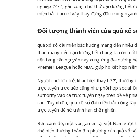
nghiệp 24/7, gần cũng như thứ đại dương hết đượ
miền bắc bảo trì vày thay đứng đầu trong ngành
Đối tượng thành viên của quả xổ s
quả xổ số đài miền bắc hướng mang đến nhiều đố
thạo mang đến đại dương hết chúng ta còn mới 
nền tảng căn nguyên này cung ứng đại dương hết
Premier League hoặc NBA, giúp họ kết hợp niềm
Người chơi lớp trẻ, khác biệt thay hệ Z, thường
trực tuyến trực tiếp cũng như phối hợp social.
authority vào cá trực tuyến ngay trên bề vẻ phía
cao. Tuy nhiên, quả xổ số đài miền bắc cũng tập
trực tuyến để né tránh hạn chế nghiện.
Bên cạnh đó, một vài gamer tại Việt Nam vượt 
chế biến thương thảo địa phương của quả xổ số đ