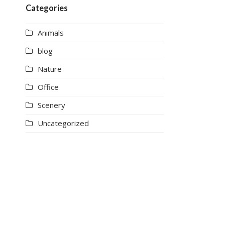
Categories
Animals
blog
Nature
Office
Scenery
Uncategorized