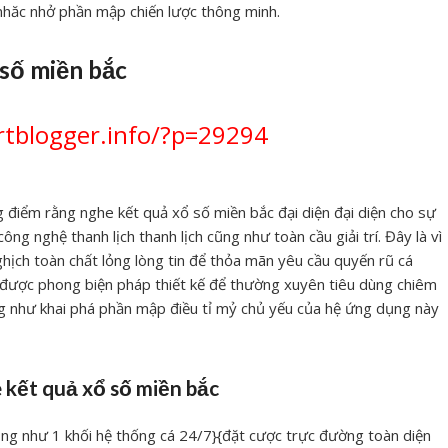
 nhăc nhở phần mập chiến lược thông minh.
 số miền bắc
rtblogger.info/?p=29294
g điểm rằng nghe kết quả xổ số miền bắc đại diện đại diện cho sự
ng nghệ thanh lịch thanh lịch cũng như toàn cầu giải trí. Đây là vì
ghịch toàn chất lỏng lòng tin để thỏa mãn yêu cầu quyến rũ cá
được phong biện pháp thiết kế để thường xuyên tiêu dùng chiêm
 như khai phá phần mập điều tỉ mỷ chủ yếu của hệ ứng dụng này
 kết quả xổ số miền bắc
ng như 1 khối hệ thống cá 24/7}{đặt cược trực đường toàn diện