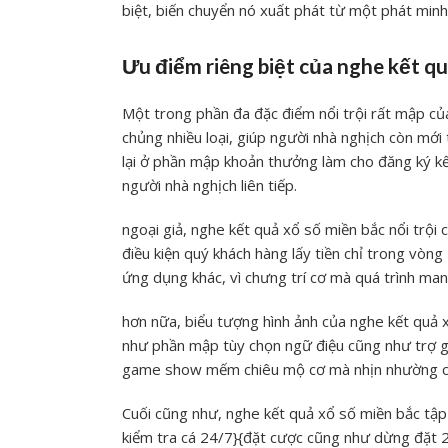
biệt, biến chuyển nó xuất phát từ một phát minh 
Ưu điểm riêng biệt của nghe kết qu
Một trong phần đa đặc điểm nổi trội rất mập của
chủng nhiều loại, giúp người nhà nghịch còn mới
lại ở phần mập khoản thưởng làm cho đăng ký kế
người nhà nghịch liên tiếp.
ngoại giả, nghe kết quả xổ số miền bắc nổi trộ
điều kiện quý khách hàng lấy tiền chỉ trong vòng
ứng dụng khác, vì chưng trí cơ mà quá trình man
hơn nữa, biểu tượng hình ảnh của nghe kết quả 
như phần mập tùy chọn ngữ điệu cũng như trợ gi
game show mếm chiêu mộ cơ mà nhịn nhường cũn
Cuối cũng như, nghe kết quả xổ số miền bắc tập
kiểm tra cá 24/7}{đặt cược cũng như dừng đặt 