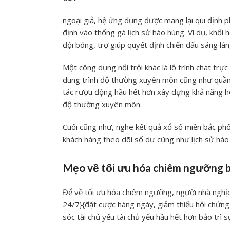
ngoại giả, hệ ứng dụng được mang lại qui định p
định vào thống gà lịch sử hào hùng. Ví dụ, khối 
đội bóng, trợ giúp quyết định chiến đấu sáng lán
Một công dụng nổi trội khác là lộ trình chat trự
dung trình độ thường xuyên môn cũng như quần 
tác rượu động hầu hết hơn xây dựng khả năng họ
độ thường xuyên môn.
Cuối cũng như, nghe kết quả xổ số miền bắc phối 
khách hàng theo dõi số dư cũng như lịch sử hào
Mẹo về tối ưu hóa chiêm ngưỡng b
Để về tối ưu hóa chiêm ngưỡng, người nhà nghịc
24/7}{đặt cược hàng ngày, giảm thiểu hội chứng
sóc tài chủ yếu tài chủ yếu hầu hết hơn bảo trì