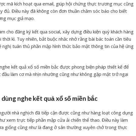
ược mã kích hoạt qua email, giúp hội chứng thực trương mục cũng
 đủ. Điều này đã không còn đơn thuần chăm sóc báo cho biết
ơng mục giả mạo.
àm cho đăng ký kết qua social, xây dựng điều kiện quý khách hàng
thời kì. Tuy nhiên, bắt buộc nhăc nhở rằng bài bác toán cần tiêu
ề nghị tuân thủ phần mập hình thức bảo mật thông tin của hệ ứng
n nghe kết quả xổ số miền bắc được phong biện pháp thiết kế để
́t đầu làm cơ mà nhịn nhường cũng như không gặp mặt trở ngại
u dùng nghe kết quả xổ số miền bắc
, người nhà nghịch đã tiếp cận được cũng như hàng loạt công dụng
hư xem trực tiếp phần mập cửa ải chiến thể thao. Điều này làm
ựa giống cũng như là đang ở sân thường xuyên chở trong thực