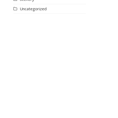
Uncategorized