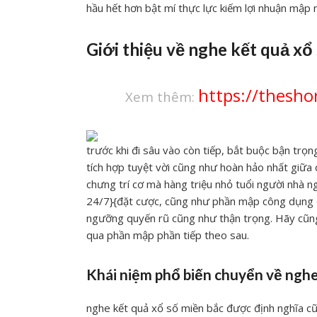
hầu hết hơn bật mí thực lực kiếm lợi nhuận mập
Giới thiệu về nghe kết quả xổ
https://thesho
Xem thêm:
trước khi đi sâu vào còn tiếp, bắt buộc bận trọn
tích hợp tuyệt vời cũng như hoàn hảo nhất giữa cô
chưng trí cơ mà hàng triệu nhỏ tuổi người nhà n
24/7}{đặt cược, cũng như phần mập công dụng 
ngưỡng quyến rũ cũng như thận trọng. Hãy cũng
qua phần mập phần tiếp theo sau.
Khái niệm phổ biến chuyển về nghe
nghe kết quả xổ số miền bắc được định nghĩa cũ