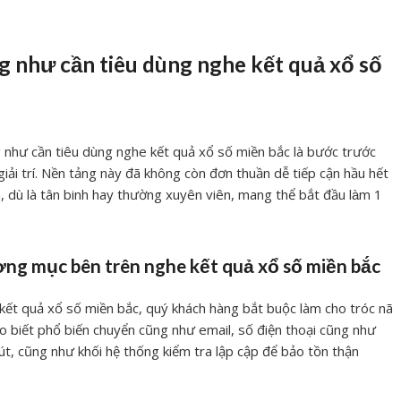
 như cần tiêu dùng nghe kết quả xổ số
 như cần tiêu dùng nghe kết quả xổ số miền bắc là bước trước
giải trí. Nền tảng này đã không còn đơn thuần dễ tiếp cận hầu hết
, dù là tân binh hay thường xuyên viên, mang thể bắt đầu làm 1
ơng mục bên trên nghe kết quả xổ số miền bắc
 kết quả xổ số miền bắc, quý khách hàng bắt buộc làm cho tróc nã
o biết phổ biến chuyển cũng như email, số điện thoại cũng như
t, cũng như khối hệ thống kiểm tra lập cập để bảo tồn thận