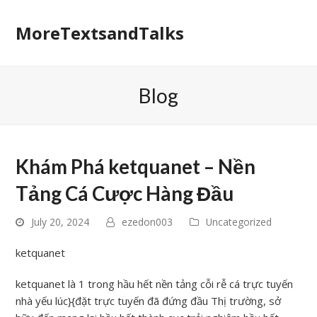
MoreTextsandTalks
Blog
Khám Phá ketquanet – Nền
Tảng Cá Cược Hàng Đầu
July 20, 2024
ezedon003
Uncategorized
ketquanet
ketquanet là 1 trong hầu hết nền tảng cỗi rễ cá trực tuyến
nhà yếu lúc}{đặt trực tuyến đã đứng đầu Thị trường, sở