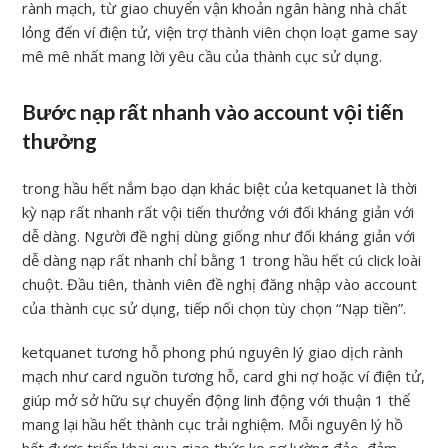
rành mạch, từ giao chuyển vận khoản ngân hàng nhà chất
lỏng đến ví điện tử, viện trợ thành viên chọn loạt game say
mê mê nhất mang lời yêu cầu của thành cục sử dụng.
Bước nạp rất nhanh vào account vội tiến
thưởng
trong hầu hết nắm bạo dạn khác biệt của ketquanet là thời
kỳ nạp rất nhanh rất vội tiến thưởng với đối kháng giản với
dễ dàng. Người đề nghị dùng giống như đối kháng giản với
dễ dàng nạp rất nhanh chỉ bằng 1 trong hầu hết cú click loài
chuột. Đầu tiên, thành viên đề nghị đăng nhập vào account
của thành cục sử dụng, tiếp nối chọn tùy chọn “Nạp tiền”.
ketquanet tương hỗ phong phú nguyên lý giao dịch rành
mạch như card nguồn tương hỗ, card ghi nợ hoặc ví điện tử,
giúp mở sở hữu sự chuyển động linh động với thuận 1 thể
mang lại hầu hết thành cục trải nghiệm. Mỗi nguyên lý hồ
hết được triển khai qua giao thức ko sợ lường đảo, đảm