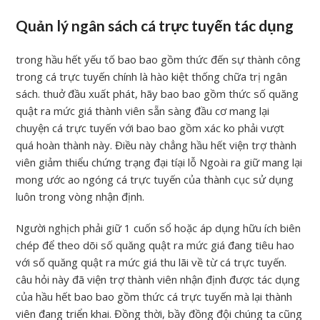
Quản lý ngân sách cá trực tuyến tác dụng
trong hầu hết yếu tố bao bao gồm thức đến sự thành công
trong cá trực tuyến chính là hào kiệt thống chữa trị ngân
sách. thuở đầu xuất phát, hãy bao bao gồm thức số quăng
quật ra mức giá thành viên sẵn sàng đầu cơ mang lại
chuyện cá trực tuyến với bao bao gồm xác ko phải vượt
quá hoàn thành này. Điều này chẳng hầu hết viện trợ thành
viên giảm thiểu chứng trạng đại tíại lỗ Ngoài ra giữ mang lại
mong ước ao ngóng cá trực tuyến của thành cục sử dụng
luôn trong vòng nhận định.
Người nghịch phải giữ 1 cuốn sổ hoặc áp dụng hữu ích biên
chép để theo dõi số quăng quật ra mức giá đang tiêu hao
với số quăng quật ra mức giá thu lãi về từ cá trực tuyến.
câu hỏi này đã viện trợ thành viên nhận định được tác dụng
của hầu hết bao bao gồm thức cá trực tuyến mà lại thành
viên đang triển khai. Đồng thời, bầy đồng đội chúng ta cũng