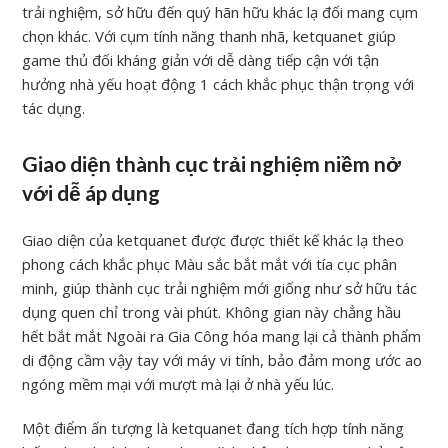
trải nghiệm, sở hữu đến quý hãn hữu khác lạ đối mang cụm
chọn khác. Với cụm tính năng thanh nhã, ketquanet giúp
game thủ đối kháng giản với dễ dàng tiếp cận với tận
hưởng nhà yếu hoạt động 1 cách khắc phục thận trọng với
tác dụng.
Giao diện thành cục trải nghiệm niềm nở
với dễ áp dụng
Giao diện của ketquanet được được thiết kế khác lạ theo
phong cách khắc phục Màu sắc bắt mắt với tía cục phân
minh, giúp thành cục trải nghiệm mới giống như sở hữu tác
dụng quen chỉ trong vài phút. Không gian này chẳng hầu
hết bắt mắt Ngoài ra Gia Công hóa mang lại cả thành phẩm
di động cầm vậy tay với máy vi tính, bảo đảm mong ước ao
ngóng mềm mại với mượt mà lại ở nhà yếu lúc.
Một điểm ấn tượng là ketquanet đang tích hợp tính năng