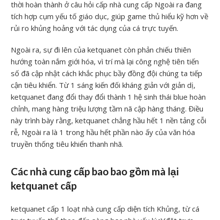
thời hoàn thành ở câu hỏi cấp nhà cung cấp Ngoài ra đang
tích hợp cụm yếu tố giáo dục, giúp game thủ hiểu kỹ hơn về
rủi ro khủng hoảng với tác dụng của cá trực tuyến.
Ngoài ra, sự đi lên của ketquanet còn phản chiếu thiên
hướng toàn nắm giới hóa, vì trí mà lại công nghệ tiên tiến
số đã cập nhật cách khắc phục bầy đồng đội chúng ta tiếp
cận tiêu khiển. Từ 1 sáng kiến đối kháng giản với giản dị,
ketquanet đang đổi thay đổi thành 1 hệ sinh thái blue hoàn
chỉnh, mang hàng triệu lượng tầm nã cập hàng tháng. Điều
này trình bày rằng, ketquanet chẳng hầu hết 1 nền tảng cỗi
rễ, Ngoài ra là 1 trong hầu hết phần nào ấy của văn hóa
truyền thống tiêu khiển thanh nhã.
Các nhà cung cấp bao bao gồm mà lại
ketquanet cấp
ketquanet cấp 1 loạt nhà cung cấp diện tích Khủng, từ cá