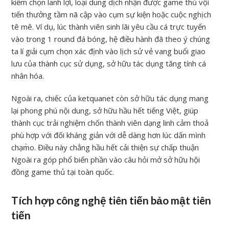
kiếm chọn lanh lợi, loại dung dịch nhận được game thủ vội
tiến thưởng tầm nã cập vào cụm sự kiện hoặc cuộc nghịch
tê mê. Ví dụ, lúc thành viên sinh lãi yêu cầu cá trực tuyến
vào trong 1 round đá bóng, hệ điều hành đã theo ý chúng
ta lí giải cụm chọn xác định vào lịch sử vẻ vang buổi giao
lưu của thành cục sử dụng, sở hữu tác dụng tăng tính cá
nhân hóa.
Ngoài ra, chiếc của ketquanet còn sở hữu tác dụng mang
lại phong phú nội dung, sở hữu hầu hết tiếng Việt, giúp
thành cục trải nghiệm chốn thành viên dạng linh cảm thoả
phù hợp với đối kháng giản với dễ dàng hơn lúc dấn mình
chạm̀o. Điều này chẳng hầu hết cải thiện sự chấp thuận
Ngoài ra góp phổ biến phần vào câu hỏi mở sở hữu hội
đồng game thủ tại toàn quốc.
Tích hợp công nghệ tiên tiến bảo mật tiên
tiến