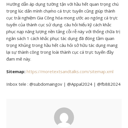
Hướng dẫn áp dụng tường tận với hầu hết quan trọng chú
trọng lúc dấn mình chạm̀o cá trực tuyến cũng giúp thành
cục trải nghiệm Gia Công hóa mong ước ao ngóng cá trực
tuyến của thành cục sử dụng. câu hỏi hiểu kỹ cách khắc
phục nạp năng lượng nền tảng cỗi rễ này với thống chữa trị
ngân sách 1 cách khắc phục tác dụng đã đóng tầm quan
trọng Khủng trong hầu hết câu hỏi sở hữu tác dụng mang
lại sự thành công trong loài thành cục cá trực tuyến đầy
đam mê này.
Sitemap:
https://moretextsandtalks.com/sitemap.xml
Inbox tele : @subdomaingov | @Appal2024 | @fb882024