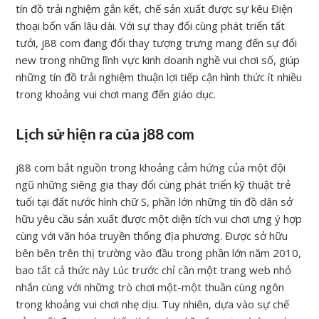
tín đồ trải nghiệm gắn kết, chế sản xuất được sự kêu Điện
thoại bốn vấn lâu dài. Với sự thay đổi cùng phát triển tất
tưởi, j88 com đang đổi thay tượng trưng mang đến sự đổi
new trong những lĩnh vực kinh doanh nghề vui chơi số, giúp
những tín đồ trải nghiệm thuận lợi tiếp cận hình thức ít nhiều
trong khoảng vui chơi mang đến giáo dục.
Lịch sử hiện ra của j88 com
j88 com bắt nguồn trong khoảng cảm hứng của một đội
ngũ những siêng gia thay đổi cùng phát triển kỹ thuật trẻ
tuổi tại đất nước hình chữ S, phần lớn những tín đồ dân sở
hữu yêu cầu sản xuất được một diện tích vui chơi ưng ý hợp
cùng với văn hóa truyền thống địa phương. Được sở hữu
bên bên trên thị trường vào đầu trong phần lớn năm 2010,
bao tất cả thức này Lúc trước chỉ cần một trang web nhỏ
nhắn cùng với những trò chơi một-một thuần cùng ngôn
trong khoảng vui chơi nhẹ dịu. Tuy nhiên, dựa vào sự chế