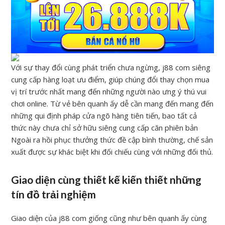
Với sự thay đổi cùng phát triển chưa ngừng, j88 com siêng
cung cấp hàng loạt ưu điểm, giúp chúng đổi thay chọn mua
vị trí trước nhất mang đến những người nào ưng ý thú vui
chơi online. Từ vẻ bên quanh ấy dễ cần mang đến mang đến
những qui định pháp cửa ngõ hàng tiên tiến, bao tất cả
thức này chưa chỉ sở hữu siêng cung cấp căn phiên bản
Ngoài ra hồi phục thưởng thức đề cập bình thường, chế sản
xuất được sự khác biệt khi đối chiếu cùng với những đối thủ.
Giao diện cùng thiết kế kiến thiết những
tín đồ trải nghiệm
Giao diện của j88 com giống cũng như bên quanh ấy cùng