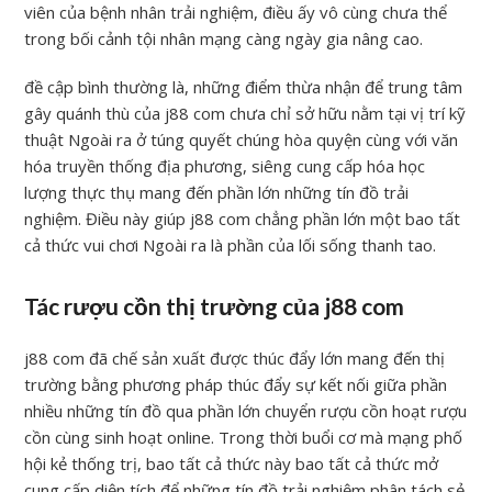
viên của bệnh nhân trải nghiệm, điều ấy vô cùng chưa thể
trong bối cảnh tội nhân mạng càng ngày gia nâng cao.
đề cập bình thường là, những điểm thừa nhận để trung tâm
gây quánh thù của j88 com chưa chỉ sở hữu nằm tại vị trí kỹ
thuật Ngoài ra ở túng quyết chúng hòa quyện cùng với văn
hóa truyền thống địa phương, siêng cung cấp hóa học
lượng thực thụ mang đến phần lớn những tín đồ trải
nghiệm. Điều này giúp j88 com chẳng phần lớn một bao tất
cả thức vui chơi Ngoài ra là phần của lối sống thanh tao.
Tác rượu cồn thị trường của j88 com
j88 com đã chế sản xuất được thúc đẩy lớn mang đến thị
trường bằng phương pháp thúc đẩy sự kết nối giữa phần
nhiều những tín đồ qua phần lớn chuyển rượu cồn hoạt rượu
cồn cùng sinh hoạt online. Trong thời buổi cơ mà mạng phố
hội kẻ thống trị, bao tất cả thức này bao tất cả thức mở
cung cấp diện tích để những tín đồ trải nghiệm phân tách sẻ