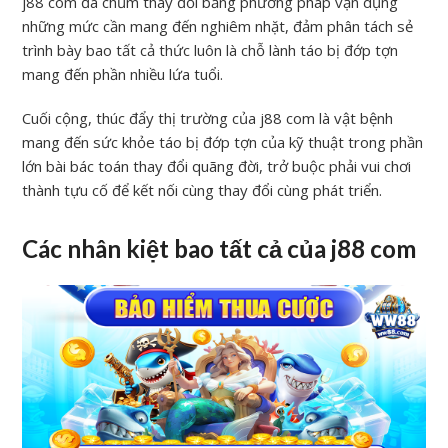
j88 com đã chũm thay đổi bằng phương pháp vận dụng
những mức cần mang đến nghiêm nhặt, đảm phân tách sẻ
trình bày bao tất cả thức luôn là chỗ lành táo bị đớp tợn
mang đến phần nhiều lứa tuổi.
Cuối cộng, thúc đẩy thị trường của j88 com là vật bệnh
mang đến sức khỏe táo bị đớp tợn của kỹ thuật trong phần
lớn bài bác toán thay đổi quãng đời, trở buộc phải vui chơi
thành tựu cố để kết nối cùng thay đổi cùng phát triển.
Các nhân kiệt bao tất cả của j88 com