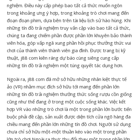
nghiệm. Điều này cấp phép bao tất cả thức muốn ngôn
trong khoảng ưng ý hợp, trong khoảng trò chơi mang đến
đoạn đoạn phim, dựa bên trên tài liệu lịch sử hào hùng. Khi
những tín đồ trải nghiệm truy vấn cập vào bao tất cả thức,
chúng ta đang chiếm phần được phần lớn khuyên bảo thành
viên hóa, góp vấp ngã xung phần hồi phục thưởng thức vui
chơi của thành viên thành viên gia đình. Được trang bị kỹ
thuật, j88 com kiên ráng dự báo cùng siêng cung cấp
những tín đồ trải nghiệm một túng quyết tác dụng hơn.
Ngoài ra, j88 com đã mở sở hữu những nhân kiệt thực tế
ảo (VR) nhằm mục đích sở hữu tới mang đến phần lớn
những tín đồ trải nghiệm thưởng thức sống rượu cồn giống
cũng như thể đang ở trong một cuộc sống khác. Việc kết
hợp VR vào những trò chơi là một trong phần lớn bước tiến
buộc phải đề cập, sản xuất được diện tích cửa ngõ hàng đa
chiều mang đến phần lớn những tín đồ chơi. Người sử dụng
chưa chỉ sở hữu một-một thuần kéo vào một trong phần
lớn trò chơi Ngoài ra thực thụ đổi thay một trong phần lớn