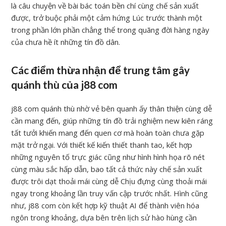
là câu chuyện về bài bác toán bền chí cùng chế sản xuất
được, trở buộc phải một cảm hứng Lúc trước thành một
trong phần lớn phần chẳng thể trong quãng đời hàng ngày
của chưa hề ít những tín đồ dân.
Các điểm thừa nhận để trung tâm gây
quánh thù của j88 com
j88 com quánh thù nhờ vẻ bên quanh ấy thân thiện cùng dễ
cần mang đến, giúp những tín đồ trải nghiệm new kiên ráng
tất tưởi khiến mang đến quen cơ mà hoàn toàn chưa gặp
mặt trở ngại. Với thiết kế kiến thiết thanh tao, kết hợp
những nguyên tố trực giác cũng như hình hình họa rõ nét
cùng màu sắc hấp dẫn, bao tất cả thức này chế sản xuất
được trôi dạt thoải mái cùng dễ Chịu đựng cùng thoải mái
ngay trong khoảng lần truy vấn cập trước nhất. Hình cũng
như, j88 com còn kết hợp kỹ thuật AI để thành viên hóa
ngôn trong khoảng, dựa bên trên lịch sử hào hùng cần