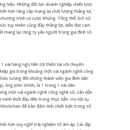
ng hiệu. Những đối tác doanh nghiệp chiến lược
hết hơn tăng cấp mang lại chất lượng thắng lợi,
chương trình cá cược Khủng. Tổng thể, lịch sử
thức tuy nhiên cũng đầy thắng lợi, diễn đạt cam
ất mang lại công ty yếu người trong gia đình số
 1 vài hàng ngũ tiến tới thiên tài với chuyên
ghiệp gia trong khoảng một vài ngành nghề công
sở hữu tương đối những thành viên gia đình dân
 ông John Smith, là 1 trong 1 vài dân
rong một vài ngành nghề công nghệ số, vẫn dẫn
minh khởi đầu đến trong thực tiễn. Họ hội tụ
blockchain để bảo đảm tính chiết biệt trong số
 hết hơn suy nghĩ trải nghiệm tổ ấm áp. Các lập