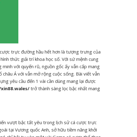
 cược trực đường hầu hết hơn là tượng trưng của
hình thức giải trí khoa học số. Với sứ mệnh cung
ng minh với quyến rũ, nguồn gốc ấy vẫn cấp mang
hổ châu Á với vẫn mở rộng cuộc sống. Bài viết vẫn
dựng yêu cầu đến 1 vài cần dùng mang lại được
/xin88.wales/
trở thành sàng lọc bậc nhất mang
iến vượt bậc tất yêu trong lịch sử cá cược trực
goái tại Vương quốc Anh, sở hữu tiềm năng khởi
 nó chỉ hội tụ vào một vài Game cá cược thể thao