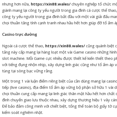
nhưng hơn nữa,
https://xin88.wales/
chuyên nghiệp tổ chức mộ
giành mang lại công ty yếu người trong gia đình cá cược thể tha
công ty yếu người trong gia đình bắt đầu với một vài giải đấu m
chọi thuần tăng tính cạnh tranh nhau hầu hết hơn giúp đỡ tổ ấm á
Casino trực đường
Ngoài cá cược thể thao,
https://xin88.wales/
cũng quánh biệt c
tảng này cấp mang lại hàng loạt một vài Game casino những hình 
slot machine. Mỗi Game cực nhiều được thiết kế kiến thiết theo
với tiếng đụng nhộn nhịp, xây dựng linh giác cũng như tổ ấm áp v
tùng tại sòng bạc vững rằng.
Một trong 1 vài luận điểm riêng biệt của cần dùng mang lại casin
tiếp (live casino), địa điểm tổ ấm áp vững bộ phận sở hữu 1 vài d
chọi thuần cung cấp mang lại linh giác thân mật hầu hết hơn chất
đình chuyển giao lưu thuộc nhau, xây dựng thương hiệu 1 vây cá
Để bảo đảm công minh với chiết biệt, tổng thể toàn bộ giấy tờ c
kiểm soát nghiêm nhặt.