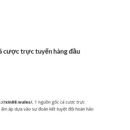
á cược trực tuyến hàng đầu
://xin88.wales/
, 1 nguồn gốc cá cược trực
ấm áp dựa vào sự đoàn kết tuyệt đối hoàn hảo