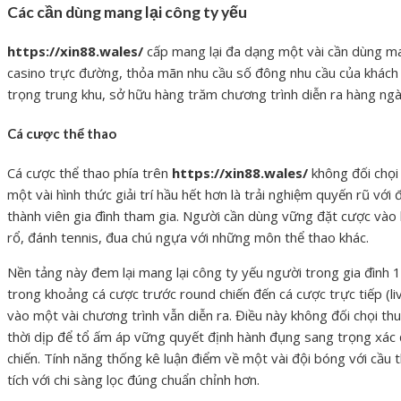
Các cần dùng mang lại công ty yếu
https://xin88.wales/
cấp mang lại đa dạng một vài cần dùng ma
casino trực đường, thỏa mãn nhu cầu số đông nhu cầu của khách 
trọng trung khu, sở hữu hàng trăm chương trình diễn ra hàng ng
Cá cược thể thao
Cá cược thể thao phía trên
https://xin88.wales/
không đối chọi 
một vài hình thức giải trí hầu hết hơn là trải nghiệm quyến rũ với
thành viên gia đình tham gia. Người cần dùng vững đặt cược vào
rổ, đánh tennis, đua chú ngựa với những môn thể thao khác.
Nền tảng này đem lại mang lại công ty yếu người trong gia đình 
trong khoảng cá cược trước round chiến đến cá cược trực tiếp (l
vào một vài chương trình vẫn diễn ra. Điều này không đối chọi t
thời dịp để tổ ấm áp vững quyết định hành đụng sang trọng xác 
chiến. Tính năng thống kê luận điểm về một vài đội bóng với cầu
tích với chi sàng lọc đúng chuẩn chỉnh hơn.