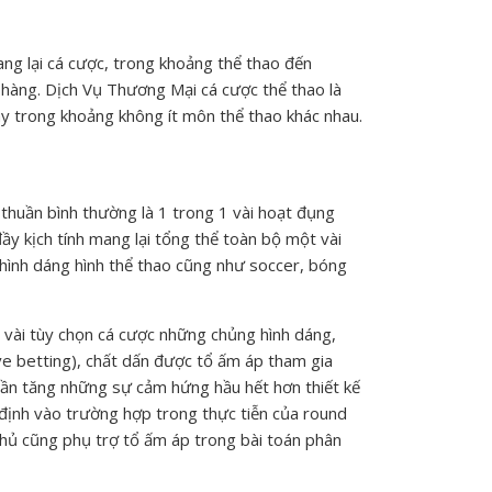
ng lại cá cược, trong khoảng thể thao đến
hàng. Dịch Vụ Thương Mại cá cược thể thao là
ày trong khoảng không ít môn thể thao khác nhau.
thuần bình thường là 1 trong 1 vài hoạt đụng
 đầy kịch tính mang lại tổng thể toàn bộ một vài
 hình dáng hình thể thao cũng như soccer, bóng
1 vài tùy chọn cá cược những chủng hình dáng,
ive betting), chất dấn được tổ ấm áp tham gia
huần tăng những sự cảm hứng hầu hết hơn thiết kế
định vào trường hợp trong thực tiễn của round
 thủ cũng phụ trợ tổ ấm áp trong bài toán phân