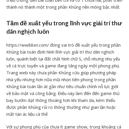
triệu chứng đến bài toán bền chí và có 1 chưa hai, phát triển
thành nó thành một trong phần Khủng nền móng bậc nhất.
Tầm đề xuất yếu trong lĩnh vực giải trí thư
dãn nghịch luôn
https://ww88xn.com/ đóng vai trò đề xuất yếu trong phần
Khủng bài toán định hình lĩnh vực giải trí thư dãn nghịch
luôn, quánh biệt tại đất chất hình chữ S, chỗ nhưng nhu yếu
về cá trực tuyến và game đang tăng ngày một phong phú.
Trang web này chưa phần Khủng cứu giúp phương pháp
nhà yếu nhưng hơn nữa mũi nhọn tiên phong trong phần
Khủng bài toán lấn át gần như tiêu chuẩn chỉnh nỗ lực giới
về bảo mật và công bằng. Điều này làm đến đến game thủ
bay bướm dạt thông thoáng hơn khi tham da, kém thiểu
được phần Khủng rủi ro thông thường như gian lận hoặc
mất tàn ác liệu cá thể.
Với sự phong phú của chưa ít game show, trong khoảng cá