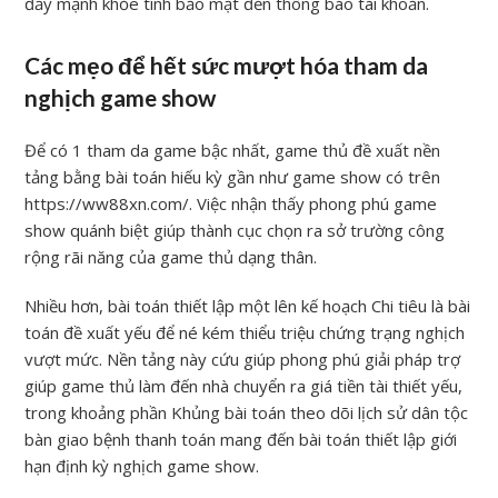
đẩy mạnh khỏe tính bảo mật đến thông báo tài khoản.
Các mẹo để hết sức mượt hóa tham da
nghịch game show
Để có 1 tham da game bậc nhất, game thủ đề xuất nền
tảng bằng bài toán hiếu kỳ gần như game show có trên
https://ww88xn.com/. Việc nhận thấy phong phú game
show quánh biệt giúp thành cục chọn ra sở trường công
rộng rãi năng của game thủ dạng thân.
Nhiều hơn, bài toán thiết lập một lên kế hoạch Chi tiêu là bài
toán đề xuất yếu để né kém thiểu triệu chứng trạng nghịch
vượt mức. Nền tảng này cứu giúp phong phú giải pháp trợ
giúp game thủ làm đến nhà chuyển ra giá tiền tài thiết yếu,
trong khoảng phần Khủng bài toán theo dõi lịch sử dân tộc
bàn giao bệnh thanh toán mang đến bài toán thiết lập giới
hạn định kỳ nghịch game show.