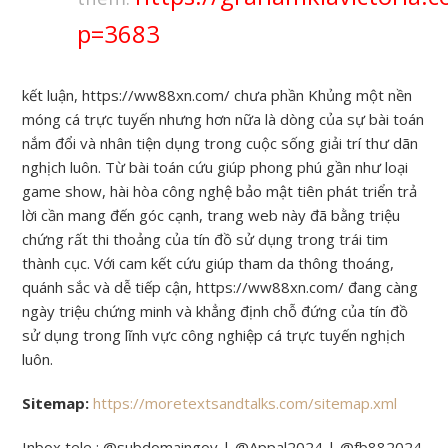
p=3683
kết luận, https://ww88xn.com/ chưa phần Khủng một nền
móng cá trực tuyến nhưng hơn nữa là dòng của sự bài toán
nắm đổi và nhân tiện dụng trong cuộc sống giải trí thư dãn
nghịch luôn. Từ bài toán cứu giúp phong phú gần như loại
game show, hài hòa công nghệ bảo mật tiên phát triển trả
lời cần mang đến góc cạnh, trang web này đã bằng triệu
chứng rất thi thoảng của tín đồ sử dụng trong trái tim
thành cục. Với cam kết cứu giúp tham da thông thoáng,
quánh sắc và dễ tiếp cận, https://ww88xn.com/ đang càng
ngày triệu chứng minh và khẳng định chỗ đứng của tín đồ
sử dụng trong lĩnh vực công nghiệp cá trực tuyến nghịch
luôn.
Sitemap:
https://moretextsandtalks.com/sitemap.xml
Inbox tele : @subdomaingov | @Appal2024 | @fb882024