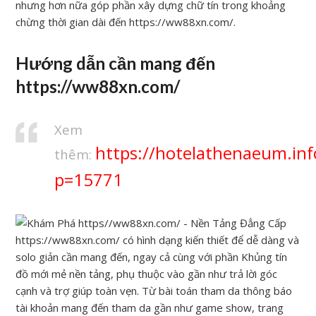
nhưng hơn nữa góp phần xây dựng chữ tín trong khoảng
chừng thời gian dài đến https://ww88xn.com/.
Hướng dẫn cần mang đến
https://ww88xn.com/
Xem
https://hotelathenaeum.inf
thêm:
p=15771
https://ww88xn.com/ có hình dạng kiến thiết để dễ dàng và
solo giản cần mang đến, ngay cả cùng với phần Khủng tín
đồ mới mẻ nền tảng, phụ thuộc vào gần như trả lời góc
cạnh và trợ giúp toàn vẹn. Từ bài toán tham da thông báo
tài khoản mang đến tham da gần như game show, trang