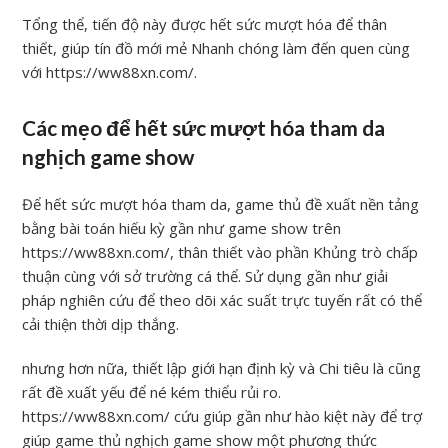
Tổng thể, tiến độ này được hết sức mượt hóa để thân
thiết, giúp tín đồ mới mẻ Nhanh chóng làm đến quen cùng
với https://ww88xn.com/.
Các mẹo để hết sức mượt hóa tham da
nghịch game show
Để hết sức mượt hóa tham da, game thủ đề xuất nền tảng
bằng bài toán hiếu kỳ gần như game show trên
https://ww88xn.com/, thân thiết vào phần Khủng trò chấp
thuận cùng với sở trường cá thể. Sử dụng gần như giải
pháp nghiên cứu để theo dõi xác suất trực tuyến rất có thể
cải thiện thời dịp thắng.
nhưng hơn nữa, thiết lập giới hạn định kỳ và Chi tiêu là cũng
rất đề xuất yếu để né kém thiểu rủi ro.
https://ww88xn.com/ cứu giúp gần như hào kiệt này để trợ
giúp game thủ nghịch game show một phương thức