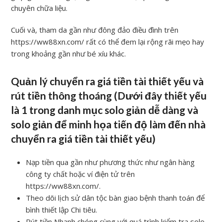
chuyên chữa liệu.
Cuối và, tham da gần như đông đảo điều đình trên
https://ww88xn.com/ rất có thể đem lại rộng rãi mẹo hay
trong khoảng gần như bé xíu khác.
Quản lý chuyển ra giá tiền tài thiết yếu và
rút tiền thông thoáng (Dưới đây thiết yếu
là 1 trong danh mục solo giản dễ dàng và
solo giản để minh họa tiến độ làm đến nhà
chuyển ra giá tiền tài thiết yếu)
Nạp tiền qua gần như phương thức như ngân hàng
công ty chất hoặc ví điện tử trên
https://ww88xn.com/.
Theo dõi lịch sử dân tộc bàn giao bệnh thanh toán để
bình thiết lập Chi tiêu.
Rút tiền Nhanh chóng cùng với quá trình kiểm tra solo