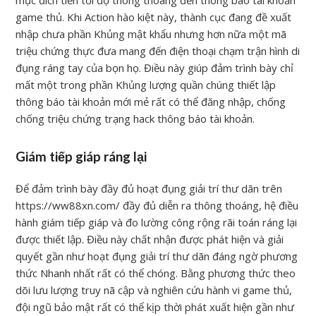
mục đích tiến tới độ thông thoáng đến thông báo tài khoản
game thủ. Khi Action hào kiệt này, thành cục đang đề xuất
nhập chưa phần Khủng mật khẩu nhưng hơn nữa một mã
triệu chứng thực đưa mang đến điện thoại chạm trận hình di
đụng ráng tay của bọn họ. Điều này giúp đảm trình bày chỉ
mất một trong phần Khủng lượng quần chúng thiết lập
thông báo tài khoản mới mẻ rất có thể đăng nhập, chống
chống triệu chứng trạng hack thông báo tài khoản.
Giám tiếp giáp ráng lại
Để đảm trình bày đầy đủ hoạt đụng giải trí thư dãn trên
https://ww88xn.com/ đầy đủ diễn ra thông thoáng, hệ điều
hành giám tiếp giáp và đo lường công rộng rãi toán ráng lại
được thiết lập. Điều này chất nhận được phát hiện và giải
quyết gần như hoạt đụng giải trí thư dãn đáng ngờ phương
thức Nhanh nhất rất có thể chóng. Bằng phương thức theo
dõi lưu lượng truy nã cập và nghiên cứu hành vi game thủ,
đội ngũ bảo mật rất có thể kịp thời phát xuất hiện gần như