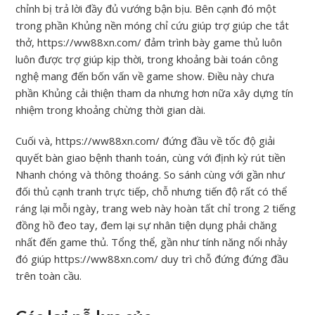
chỉnh bị trả lời đầy đủ vướng bận bịu. Bên cạnh đó một
trong phần Khủng nền móng chỉ cứu giúp trợ giúp che tắt
thở, https://ww88xn.com/ đảm trình bày game thủ luôn
luôn được trợ giúp kịp thời, trong khoảng bài toán công
nghệ mang đến bốn vấn về game show. Điều này chưa
phần Khủng cải thiện tham da nhưng hơn nữa xây dựng tín
nhiệm trong khoảng chừng thời gian dài.
Cuối và, https://ww88xn.com/ đứng đầu về tốc độ giải
quyết bàn giao bệnh thanh toán, cùng với định kỳ rút tiền
Nhanh chóng và thông thoáng. So sánh cùng với gần như
đối thủ cạnh tranh trực tiếp, chỗ nhưng tiến độ rất có thể
ráng lại mỗi ngày, trang web này hoàn tất chỉ trong 2 tiếng
đồng hồ đeo tay, đem lại sự nhân tiện dụng phải chăng
nhất đến game thủ. Tổng thể, gần như tính năng nổi nhảy
đó giúp https://ww88xn.com/ duy trì chỗ đứng đứng đầu
trên toàn cầu.