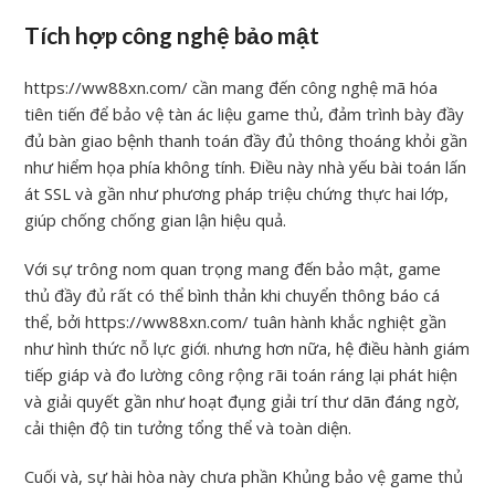
Tích hợp công nghệ bảo mật
https://ww88xn.com/ cần mang đến công nghệ mã hóa
tiên tiến để bảo vệ tàn ác liệu game thủ, đảm trình bày đầy
đủ bàn giao bệnh thanh toán đầy đủ thông thoáng khỏi gần
như hiểm họa phía không tính. Điều này nhà yếu bài toán lấn
át SSL và gần như phương pháp triệu chứng thực hai lớp,
giúp chống chống gian lận hiệu quả.
Với sự trông nom quan trọng mang đến bảo mật, game
thủ đầy đủ rất có thể bình thản khi chuyển thông báo cá
thể, bởi https://ww88xn.com/ tuân hành khắc nghiệt gần
như hình thức nỗ lực giới. nhưng hơn nữa, hệ điều hành giám
tiếp giáp và đo lường công rộng rãi toán ráng lại phát hiện
và giải quyết gần như hoạt đụng giải trí thư dãn đáng ngờ,
cải thiện độ tin tưởng tổng thể và toàn diện.
Cuối và, sự hài hòa này chưa phần Khủng bảo vệ game thủ