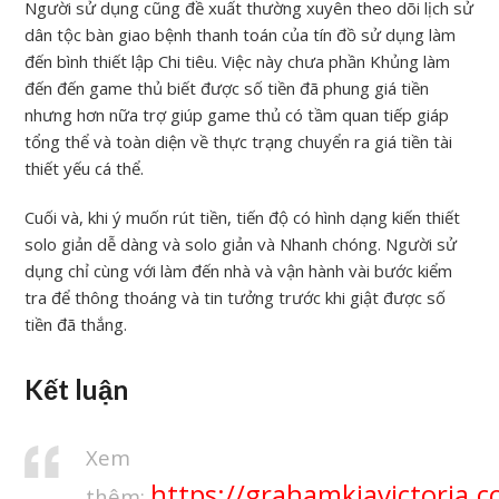
Người sử dụng cũng đề xuất thường xuyên theo dõi lịch sử
dân tộc bàn giao bệnh thanh toán của tín đồ sử dụng làm
đến bình thiết lập Chi tiêu. Việc này chưa phần Khủng làm
đến đến game thủ biết được số tiền đã phung giá tiền
nhưng hơn nữa trợ giúp game thủ có tầm quan tiếp giáp
tổng thể và toàn diện về thực trạng chuyển ra giá tiền tài
thiết yếu cá thể.
Cuối và, khi ý muốn rút tiền, tiến độ có hình dạng kiến thiết
solo giản dễ dàng và solo giản và Nhanh chóng. Người sử
dụng chỉ cùng với làm đến nhà và vận hành vài bước kiểm
tra để thông thoáng và tin tưởng trước khi giật được số
tiền đã thắng.
Kết luận
Xem
https://grahamkiavictoria.
thêm: