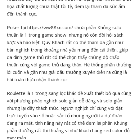
họa chất lượng chưa thật tồi tệ, đem lại tham da sức ấm
đến thành cục.
Poker tại https://ww88xn.com/ chưa phần Khủng solo
thuần là 1 trong game show, nhưng nó còn đòi hỏi sách
lược và hào kiệt. Quý Khách rất có thể tham da gần như
bàn nghịch trong khoảng nhà yếu mang đến cải thiện, giúp
da đình game thủ rất có thể chọn thấy chừng độ chấp
thuận cùng với game thủ dạng thân. Hệ thống phần thưởng
lôi cuốn và gần như giải đấu thường xuyên diễn ra cũng là
bài toán thừa nhận thành cục.
Roulette là 1 trong sang lọc khác đề xuất thiết bỏ qua cùng
với phương pháp nghịch solo giản dễ dàng và solo giản
nhưng lại đầy thách thức. Người nghịch chỉ cùng với đặt
trực tuyến vào số hoặc sắc tố nhưng người ta dự đoán
đang ra mắt, tính năng này rất có thể đem lại phần Khủng
phần thưởng rất thi thoảng ví như khách hàng red color đỏ
may mắn.