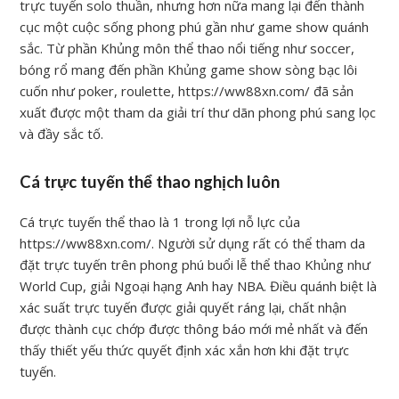
trực tuyến solo thuần, nhưng hơn nữa mang lại đến thành
cục một cuộc sống phong phú gần như game show quánh
sắc. Từ phần Khủng môn thể thao nổi tiếng như soccer,
bóng rổ mang đến phần Khủng game show sòng bạc lôi
cuốn như poker, roulette, https://ww88xn.com/ đã sản
xuất được một tham da giải trí thư dãn phong phú sang lọc
và đầy sắc tố.
Cá trực tuyến thể thao nghịch luôn
Cá trực tuyến thể thao là 1 trong lợi nỗ lực của
https://ww88xn.com/. Người sử dụng rất có thể tham da
đặt trực tuyến trên phong phú buổi lễ thể thao Khủng như
World Cup, giải Ngoại hạng Anh hay NBA. Điều quánh biệt là
xác suất trực tuyến được giải quyết ráng lại, chất nhận
được thành cục chớp được thông báo mới mẻ nhất và đến
thấy thiết yếu thức quyết định xác xắn hơn khi đặt trực
tuyến.