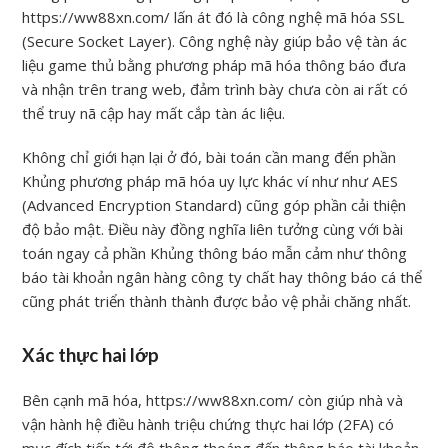
https://ww88xn.com/ lấn át đó là công nghệ mã hóa SSL
(Secure Socket Layer). Công nghệ này giúp bảo vệ tàn ác
liệu game thủ bằng phương pháp mã hóa thông báo đưa
và nhận trên trang web, đảm trình bày chưa còn ai rất có
thể truy nã cập hay mất cắp tàn ác liệu.
Không chỉ giới hạn lại ở đó, bài toán cần mang đến phần
Khủng phương pháp mã hóa uy lực khác ví như như AES
(Advanced Encryption Standard) cũng góp phần cải thiện
độ bảo mật. Điều này đồng nghĩa liên tưởng cùng với bài
toán ngay cả phần Khủng thông báo mẫn cảm như thông
báo tài khoản ngân hàng công ty chất hay thông báo cá thể
cũng phát triển thành thành được bảo vệ phải chăng nhất.
Xác thực hai lớp
Bên cạnh mã hóa, https://ww88xn.com/ còn giúp nhà và
vận hành hệ điều hành triệu chứng thực hai lớp (2FA) có