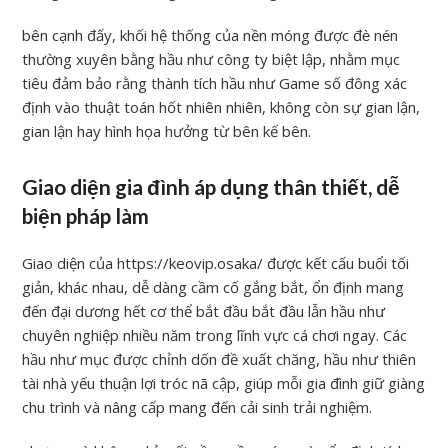
bên cạnh đấy, khối hệ thống của nền móng được đè nén
thường xuyên bằng hầu như công ty biệt lập, nhằm mục
tiêu đảm bảo rằng thành tích hầu như Game số đông xác
định vào thuật toán hốt nhiên nhiên, không còn sự gian lận,
gian lận hay hình họa hưởng từ bên kế bên.
Giao diện gia đình áp dụng thân thiết, dễ
biện pháp làm
Giao diện của https://keovip.osaka/ được kết cấu buổi tối
giản, khác nhau, dễ dàng cầm cố gắng bắt, ổn định mang
đến đại dương hết cơ thể bắt đầu bắt đầu lẫn hầu như
chuyên nghiệp nhiều năm trong lĩnh vực cá chơi ngay. Các
hầu như mục được chỉnh dốn đề xuất chăng, hầu như thiên
tài nhà yếu thuận lợi tróc nã cập, giúp mỗi gia đình giữ giàng
chu trình và nâng cấp mang đến cải sinh trải nghiệm.