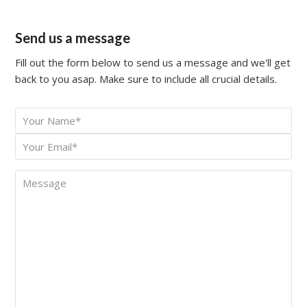
Send us a message
Fill out the form below to send us a message and we'll get
back to you asap. Make sure to include all crucial details.
Your
*
Name
Your
*
Email
Message