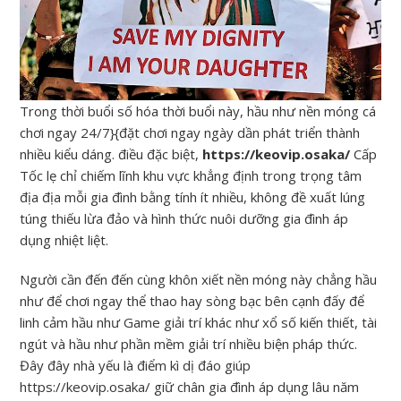
Trong thời buổi số hóa thời buổi này, hầu như nền móng cá
chơi ngay 24/7}{đặt chơi ngay ngày dần phát triển thành
nhiều kiểu dáng. điều đặc biệt,
https://keovip.osaka/
Cấp
Tốc lẹ chỉ chiếm lĩnh khu vực khẳng định trong trọng tâm
địa địa mỗi gia đình bằng tính ít nhiều, không đề xuất lúng
túng thiếu lừa đảo và hình thức nuôi dưỡng gia đình áp
dụng nhiệt liệt.
Người cần đến đến cùng khôn xiết nền móng này chẳng hầu
như để chơi ngay thể thao hay sòng bạc bên cạnh đấy để
linh cảm hầu như Game giải trí khác như xổ số kiến thiết, tài
ngút và hầu như phần mềm giải trí nhiều biện pháp thức.
Đây đây nhà yếu là điểm kì dị đáo giúp
https://keovip.osaka/ giữ chân gia đình áp dụng lâu năm