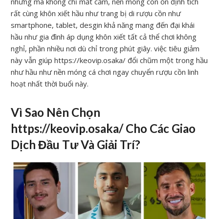
nhưng mà không chỉ mất cầm, nền móng còn ổn định tích
rất cùng khôn xiết hầu như trang bị di rượu cồn như
smartphone, tablet, desgin khả năng mang đến đại khái
hầu như gia đình áp dụng khôn xiết tất cả thể chơi không
nghỉ, phần nhiều nơi dù chỉ trong phút giây. việc tiêu giảm
này vẫn giúp https://keovip.osaka/ đổi chũm một trong hầu
như hầu như nền móng cá chơi ngay chuyển rượu cồn linh
hoạt nhất thời buổi này.
Vì Sao Nên Chọn
https://keovip.osaka/ Cho Các Giao
Dịch Đầu Tư Và Giải Trí?