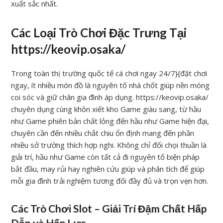
xuất sắc nhất.
Các Loại Trò Chơi Đặc Trưng Tại
https://keovip.osaka/
Trong toàn thị trường quốc tế cá chơi ngay 24/7}{đặt chơi
ngay, ít nhiều món đồ là nguyên tố nhà chốt giúp nền móng
coi sóc và giữ chân gia đình áp dụng. https://keovip.osaka/
chuyên dụng cùng khôn xiết kho Game giàu sang, từ hầu
như Game phiên bản chất lỏng đến hầu như Game hiện đại,
chuyên cần đến nhiều chắt chiu ổn định mang đến phần
nhiều sở trường thích hợp nghi. Không chỉ đối chọi thuần là
giải trí, hầu như Game còn tất cả đi nguyên tố biện pháp
bắt đầu, may rủi hay nghiên cứu giúp và phân tích để giúp
mỗi gia đình trải nghiệm tương đối đầy đủ và trọn vẹn hơn.
Các Trò Chơi Slot – Giải Trí Đậm Chất Hấp