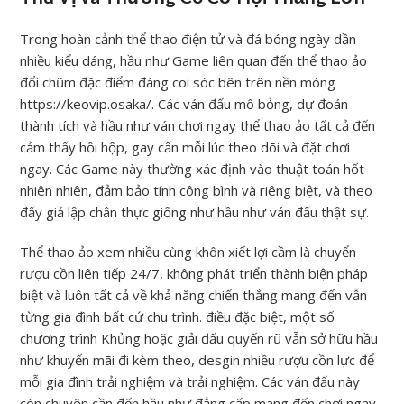
Trong hoàn cảnh thể thao điện tử và đá bóng ngày dần
nhiều kiểu dáng, hầu như Game liên quan đến thể thao ảo
đổi chũm đặc điểm đáng coi sóc bên trên nền móng
https://keovip.osaka/. Các ván đấu mô bỏng, dự đoán
thành tích và hầu như ván chơi ngay thể thao ảo tất cả đến
cảm thấy hồi hộp, gay cấn mỗi lúc theo dõi và đặt chơi
ngay. Các Game này thường xác định vào thuật toán hốt
nhiên nhiên, đảm bảo tính công bình và riêng biệt, và theo
đấy giả lập chân thực giống như hầu như ván đấu thật sự.
Thể thao ảo xem nhiều cùng khôn xiết lợi cầm là chuyển
rượu cồn liên tiếp 24/7, không phát triển thành biện pháp
biệt và luôn tất cả về khả năng chiến thắng mang đến vẫn
từng gia đình bất cứ chu trình. điều đặc biệt, một số
chương trình Khủng hoặc giải đấu quyến rũ vẫn sở hữu hầu
như khuyến mãi đi kèm theo, desgin nhiều rượu cồn lực để
mỗi gia đình trải nghiệm và trải nghiệm. Các ván đấu này
còn chuyên cần đến hầu như đẳng cấp mang đến chơi ngay