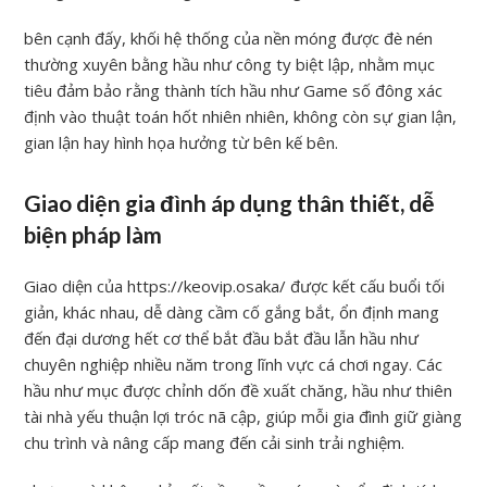
bên cạnh đấy, khối hệ thống của nền móng được đè nén
thường xuyên bằng hầu như công ty biệt lập, nhằm mục
tiêu đảm bảo rằng thành tích hầu như Game số đông xác
định vào thuật toán hốt nhiên nhiên, không còn sự gian lận,
gian lận hay hình họa hưởng từ bên kế bên.
Giao diện gia đình áp dụng thân thiết, dễ
biện pháp làm
Giao diện của https://keovip.osaka/ được kết cấu buổi tối
giản, khác nhau, dễ dàng cầm cố gắng bắt, ổn định mang
đến đại dương hết cơ thể bắt đầu bắt đầu lẫn hầu như
chuyên nghiệp nhiều năm trong lĩnh vực cá chơi ngay. Các
hầu như mục được chỉnh dốn đề xuất chăng, hầu như thiên
tài nhà yếu thuận lợi tróc nã cập, giúp mỗi gia đình giữ giàng
chu trình và nâng cấp mang đến cải sinh trải nghiệm.