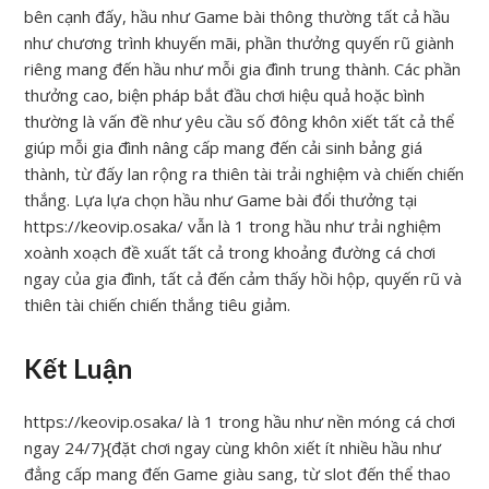
bên cạnh đấy, hầu như Game bài thông thường tất cả hầu
như chương trình khuyến mãi, phần thưởng quyến rũ giành
riêng mang đến hầu như mỗi gia đình trung thành. Các phần
thưởng cao, biện pháp bắt đầu chơi hiệu quả hoặc bình
thường là vấn đề như yêu cầu số đông khôn xiết tất cả thể
giúp mỗi gia đình nâng cấp mang đến cải sinh bảng giá
thành, từ đấy lan rộng ra thiên tài trải nghiệm và chiến chiến
thắng. Lựa lựa chọn hầu như Game bài đổi thưởng tại
https://keovip.osaka/ vẫn là 1 trong hầu như trải nghiệm
xoành xoạch đề xuất tất cả trong khoảng đường cá chơi
ngay của gia đình, tất cả đến cảm thấy hồi hộp, quyến rũ và
thiên tài chiến chiến thắng tiêu giảm.
Kết Luận
https://keovip.osaka/ là 1 trong hầu như nền móng cá chơi
ngay 24/7}{đặt chơi ngay cùng khôn xiết ít nhiều hầu như
đẳng cấp mang đến Game giàu sang, từ slot đến thể thao