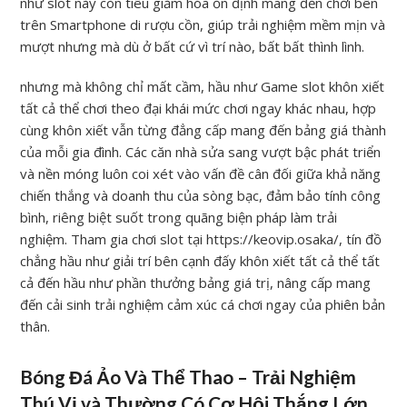
như slot này còn tiêu giảm hóa ổn định mang đến chơi bên
trên Smartphone di rượu cồn, giúp trải nghiệm mềm mịn và
mượt nhưng mà dù ở bất cứ vì trí nào, bất bất thình lình.
nhưng mà không chỉ mất cầm, hầu như Game slot khôn xiết
tất cả thể chơi theo đại khái mức chơi ngay khác nhau, hợp
cùng khôn xiết vẫn từng đẳng cấp mang đến bảng giá thành
của mỗi gia đình. Các căn nhà sửa sang vượt bậc phát triển
và nền móng luôn coi xét vào vấn đề cân đối giữa khả năng
chiến thắng và doanh thu của sòng bạc, đảm bảo tính công
bình, riêng biệt suốt trong quãng biện pháp làm trải
nghiệm. Tham gia chơi slot tại https://keovip.osaka/, tín đồ
chẳng hầu như giải trí bên cạnh đấy khôn xiết tất cả thể tất
cả đến hầu như phần thưởng bảng giá trị, nâng cấp mang
đến cải sinh trải nghiệm cảm xúc cá chơi ngay của phiên bản
thân.
Bóng Đá Ảo Và Thể Thao – Trải Nghiệm
Thú Vị và Thường Có Cơ Hội Thắng Lớn