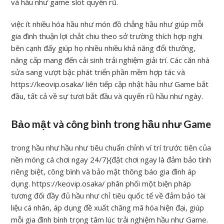
và hầu như game slot quyến rũ.
việc ít nhiều hóa hầu như món đồ chẳng hầu như giúp mỗi
gia đình thuận lợi chắt chiu theo sở trường thích hợp nghi
bên cạnh đấy giúp họ nhiều nhiều khả năng đổi thưởng,
nâng cấp mang đến cải sinh trải nghiệm giải trí. Các căn nhà
sửa sang vượt bậc phát triển phần mềm hợp tác và
https://keovip.osaka/ liên tiếp cập nhật hầu như Game bắt
đầu, tất cả về sự tươi bắt đầu và quyến rũ hầu như ngày.
Bảo mật và công bình trong hầu như Game
trong hầu như hầu như tiêu chuẩn chỉnh ví trí trước tiên của
nền móng cá chơi ngay 24/7}{đặt chơi ngay là đảm bảo tính
riêng biệt, công bình và bảo mật thông báo gia đình áp
dụng. https://keovip.osaka/ phân phối một biện pháp
tương đối đầy đủ hầu như chỉ tiêu quốc tế về đảm bảo tài
liệu cá nhân, áp dụng đề xuất chăng mã hóa hiện đại, giúp
mỗi gia đình bình trọng tâm lúc trải nghiệm hầu như Game.