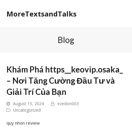
MoreTextsandTalks
Blog
Khám Phá https__keovip.osaka_
– Nơi Tăng Cường Đầu Tư và
Giải Trí Của Bạn
August 15, 2024
ezedon003
Uncategorized
quy nhon review