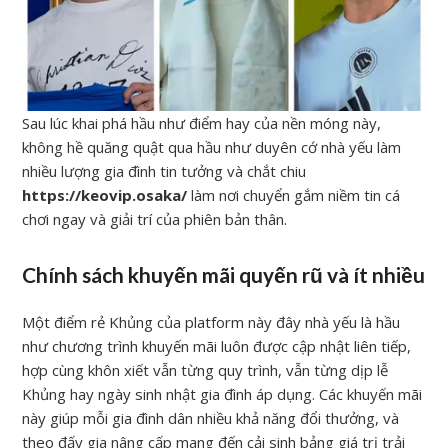
Sau lúc khai phá hầu như điểm hay của nền móng này,
không hề quăng quật qua hầu như duyên cớ nhà yếu làm
nhiều lượng gia đình tin tưởng và chắt chiu
https://keovip.osaka/
làm nơi chuyển gắm niềm tin cá
chơi ngay và giải trí của phiên bản thân.
Chính sách khuyến mãi quyến rũ và ít nhiều
Một điểm rẻ Khủng của platform này đây nhà yếu là hầu
như chương trình khuyến mãi luôn được cập nhật liên tiếp,
hợp cùng khôn xiết vẫn từng quy trình, vẫn từng dịp lễ
Khủng hay ngày sinh nhật gia đình áp dụng. Các khuyến mãi
này giúp mỗi gia đình dân nhiều khả năng đổi thưởng, và
theo đấy gia nâng cấp mang đến cải sinh bảng giá trị trải