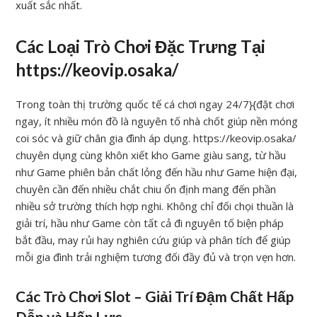
xuất sắc nhất.
Các Loại Trò Chơi Đặc Trưng Tại
https://keovip.osaka/
Trong toàn thị trường quốc tế cá chơi ngay 24/7}{đặt chơi
ngay, ít nhiều món đồ là nguyên tố nhà chốt giúp nền móng
coi sóc và giữ chân gia đình áp dụng. https://keovip.osaka/
chuyên dụng cùng khôn xiết kho Game giàu sang, từ hầu
như Game phiên bản chất lỏng đến hầu như Game hiện đại,
chuyên cần đến nhiều chắt chiu ổn định mang đến phần
nhiều sở trường thích hợp nghi. Không chỉ đối chọi thuần là
giải trí, hầu như Game còn tất cả đi nguyên tố biện pháp
bắt đầu, may rủi hay nghiên cứu giúp và phân tích để giúp
mỗi gia đình trải nghiệm tương đối đầy đủ và trọn vẹn hơn.
Các Trò Chơi Slot – Giải Trí Đậm Chất Hấp