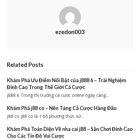
ezedon003
Related Posts
Khám Phá Ưu Điểm Nổi Bật của j888 6 – Trải Nghiệm
Đỉnh Cao Trong Thế Giới Cá Cược
j888 6 Trong thị trường cá cược online ngày càng…
Khám Phá j88 co – Nền Tảng Cá Cược Hàng Đầu
j88 co j88 co là 1 bộ phương thức xử…
Khám Phá Toàn Diện Về nha cai j88 – Sân Chơi Đỉnh Cao
Cho Các Tín Đồ Vui Cược