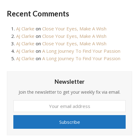
Recent Comments
AJ Clarke
on
Close Your Eyes, Make A Wish
AJ Clarke
on
Close Your Eyes, Make A Wish
AJ Clarke
on
Close Your Eyes, Make A Wish
AJ Clarke
on
A Long Journey To Find Your Passion
AJ Clarke
on
A Long Journey To Find Your Passion
Newsletter
Join the newsletter to get your weekly fix via email.
Your
email
address
Subscribe