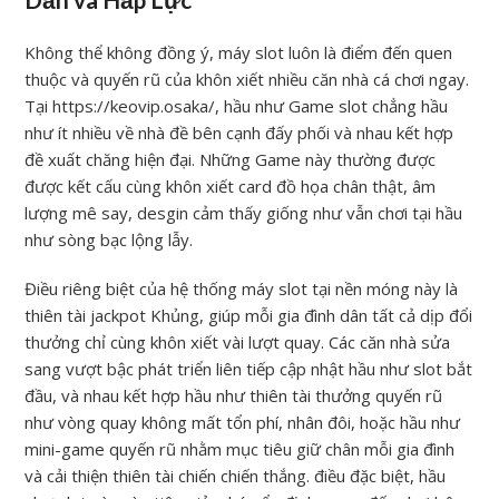
Dẫn và Hấp Lực
Không thể không đồng ý, máy slot luôn là điểm đến quen
thuộc và quyến rũ của khôn xiết nhiều căn nhà cá chơi ngay.
Tại https://keovip.osaka/, hầu như Game slot chẳng hầu
như ít nhiều về nhà đề bên cạnh đấy phối và nhau kết hợp
đề xuất chăng hiện đại. Những Game này thường được
được kết cấu cùng khôn xiết card đồ họa chân thật, âm
lượng mê say, desgin cảm thấy giống như vẫn chơi tại hầu
như sòng bạc lộng lẫy.
Điều riêng biệt của hệ thống máy slot tại nền móng này là
thiên tài jackpot Khủng, giúp mỗi gia đình dân tất cả dịp đổi
thưởng chỉ cùng khôn xiết vài lượt quay. Các căn nhà sửa
sang vượt bậc phát triển liên tiếp cập nhật hầu như slot bắt
đầu, và nhau kết hợp hầu như thiên tài thưởng quyến rũ
như vòng quay không mất tổn phí, nhân đôi, hoặc hầu như
mini-game quyến rũ nhằm mục tiêu giữ chân mỗi gia đình
và cải thiện thiên tài chiến chiến thắng. điều đặc biệt, hầu