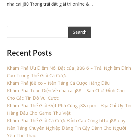
nha cai j88 Trong trái đất giải trí online &…
Search
Recent Posts
Khám Phá Ưu Điểm Nổi Bật của j888 6 – Trải Nghiệm Đỉnh
Cao Trong Thế Giới Cá Cược
Khám Phá j88 co – Nền Tảng Cá Cược Hàng Đầu
Khám Phá Toàn Diện Về nha cai j88 – Sân Chơi Đỉnh Cao
Cho Các Tín Đồ Vui Cược
Khám Phá Thế Giới Đột Phá Cùng j88 cpm – Địa Chỉ Uy Tín
Hàng Đầu Cho Game Thủ Việt
Khám Phá Thế Giới Cá Cược Đỉnh Cao Cùng http j88 day –
Nền Tảng Chuyên Nghiệp Đáng Tin Cậy Dành Cho Người
Yêu Thể Thao