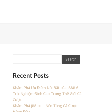
Search
Recent Posts
Khám Phá Ưu Điểm Nổi Bật của j888 6 –
Trải Nghiệm Đỉnh Cao Trong Thế Giới Cá
Cược
Khám Phá j88 co – Nền Tảng Cá Cược
Hàng Đầu