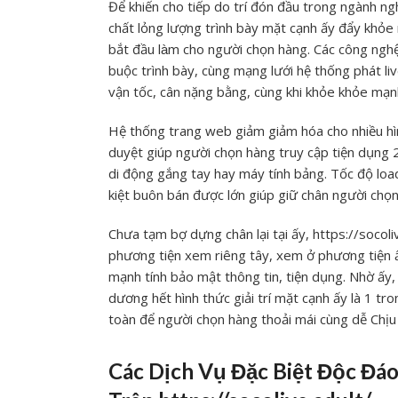
Để khiến cho tiếp do trí đón đầu trong ngành ngh
chất lỏng lượng trình bày mặt cạnh ấy đẩy kh
bắt đầu làm cho người chọn hàng. Các công ng
buộc trình bày, cùng mạng lưới hệ thống phát 
vận tốc, cân nặng bằng, cùng khi khỏe khỏe mạnh
Hệ thống trang web giảm giảm hóa cho nhiều hìn
duyệt giúp người chọn hàng truy cập tiện dụng 2
di động gắng tay hay máy tính bảng. Tốc độ load
kiệt buôn bán được lớn giúp giữ chân người chọn
Chưa tạm bợ dựng chân lại tại ấy, https://socol
phương tiện xem riêng tây, xem ở phương tiện 
mạnh tính bảo mật thông tin, tiện dụng. Nhờ ấ
dương hết hình thức giải trí mặt cạnh ấy là 1 
toàn để người chọn hàng thoải mái cùng dễ Chịu
Các Dịch Vụ Đặc Biệt Độc Đá