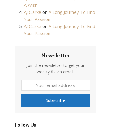
A Wish
AJ Clarke
on
A Long Journey To Find
Your Passion
AJ Clarke
on
A Long Journey To Find
Your Passion
Newsletter
Join the newsletter to get your
weekly fix via email.
Your
email
address
Subscribe
Follow Us