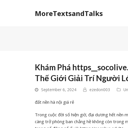
MoreTextsandTalks
Khám Phá https__socolive
Thế Giới Giải Trí Người 
September 6, 2024
ezedon003
Un
đất nền hà nội giá rẻ
Trong cuộc đời số hiện giờ, đại dương hết nền m
càng trở phòng ban chẳng hề không còn trong mô