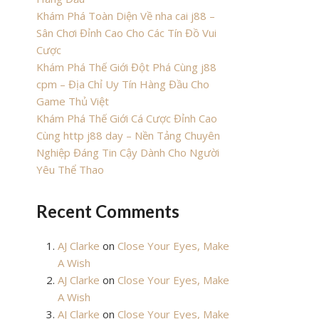
Khám Phá Toàn Diện Về nha cai j88 –
Sân Chơi Đỉnh Cao Cho Các Tín Đồ Vui
Cược
Khám Phá Thế Giới Đột Phá Cùng j88
cpm – Địa Chỉ Uy Tín Hàng Đầu Cho
Game Thủ Việt
Khám Phá Thế Giới Cá Cược Đỉnh Cao
Cùng http j88 day – Nền Tảng Chuyên
Nghiệp Đáng Tin Cậy Dành Cho Người
Yêu Thể Thao
Recent Comments
AJ Clarke
on
Close Your Eyes, Make
A Wish
AJ Clarke
on
Close Your Eyes, Make
A Wish
AJ Clarke
on
Close Your Eyes, Make