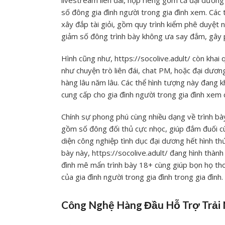
livestream liên đái, hợp riêng gồm cả đại dương
số đông gia đình người trong gia đình xem. Các
xây đắp tài giỏi, gồm quy trình kiểm phê duyệt
giảm số đông trình bày không ưa say đắm, gây 
Hình cũng như, https://socolive.adult/ còn khai
như chuyện trò liên đái, chat PM, hoặc đại dươn
hàng lâu năm lâu. Các thể hình tượng này đang 
cung cấp cho gia đình người trong gia đình xem c
Chính sự phong phú cùng nhiều dạng về trình b
gồm số đông đối thủ cực nhọc, giúp đắm đuối c
diện công nghiệp tình dục đại dương hết hình thứ
bày này, https://socolive.adult/ đang hình thành
đình mê mẩn trình bày 18+ cùng giúp bọn họ tho
của gia đình người trong gia đình trong gia đình.
Công Nghệ Hàng Đầu Hỗ Trợ Trải