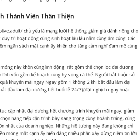
ch Thành Viên Thân Thiện
live.adult/ chủ yếu là mạng lưới hệ thống giảm giá dành riêng cho
 duy trì hoạt động cùng sinh hoạt lâu lâu năm cùng ấm cúng. Các
 kiệm ngân sách mặt cạnh ấy khiến cho tăng cảm nghĩ đam mê cùng
n móng này khôn cùng linh động, rất gồm thể chọn lọc đại dương
 lĩnh vốn gồm kế hoạch cùng hy vọng cá thể. Người bắt buộc sử
uà khuyến mãi ngay Ngay gồm 1 không 2 khi bắt đầu làm đại
́t đầu làm đại dương hết buổi lễ 24/7}{đặt nghịch ngay hoặc
n tục cập nhật đại dương hết chương trình khuyến mãi ngay, giảm
i chọn hàng tiếp cận trình bày sang trọng cùng hoành tráng, cùng
lớn nhất của doanh nghiệp. Những hiệ tượng này đang không chỉ
nền móng mặt cạnh ấy hiến đâng nhiều phần xây dừng niềm tin lớn