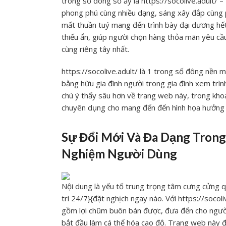
trong số đông số ấy là https://socolive.adult
phong phú cùng nhiều dạng, sáng xây đắp cùng 
mất thuần tuý mang đến trình bày đại dương hết h
thiếu ẩn, giúp người chọn hàng thỏa mãn yêu cầ
cùng riêng tây nhất.
https://socolive.adult/ là 1 trong số đông nền
bằng hữu gia đình người trong gia đình xem trì
chú ý thấy sâu hơn về trang web này, trong kh
chuyên dụng cho mang đến đến hình họa hưởng c
Sự Đổi Mới Và Đa Dạng Trong
Nghiệm Người Dùng
Nội dung là yếu tố trung trọng tâm cưng cửng qu
trí 24/7}{đặt nghịch ngay nào. Với https://soco
gồm lợi chũm buôn bán được, đưa đến cho người
bắt đầu làm cá thể hóa cao độ. Trang web này