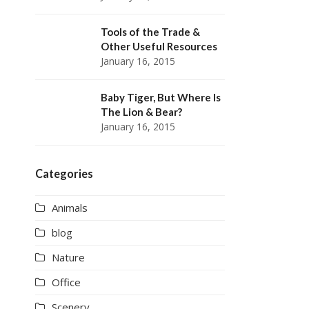
Tools of the Trade &
Other Useful Resources
January 16, 2015
Baby Tiger, But Where Is
The Lion & Bear?
January 16, 2015
Categories
Animals
blog
Nature
Office
Scenery