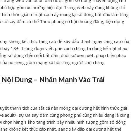
/ – 1 trang web vẫn buôn bán được gồm số đông chuyên dụng cho
phù hợp gồm xu hướng hiện đại. Trang web này đang không chỉ
ình thức giải trí mặt cạnh ấy mang lại số đông bắt đầu làm túng
u sở say đắm cá thể Theo phong cơ hội thoáng đãng, tiện dụng
 móng không kết thúc tăng cao để xây đắp thành ngày càng cao của
nh bày 18+. Trong đoạn viết, phe cánh chúng ta đang kế mặt nhau
oảng số đông điểm nổi bất đắm đuối sự xem xét, pháp biện pháp
ủa nó riêng gồm mạng xã hội cùng người chọn hàng.
 Nội Dung – Nhấn Mạnh Vào Trải
yết thành tích của tất cả nền móng đại dương hết hình thức giải
live.adult/, sự ưa say đắm cùng phong phú cùng nhiều dạng là cùng
 chọn hàng 1 kho tàng trình bày nhiều hình tượng gồm số đông
 đang không kết thúc cập nhật, sáng xây đắp đại dương hết thể