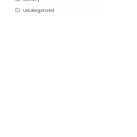
Uncategorized