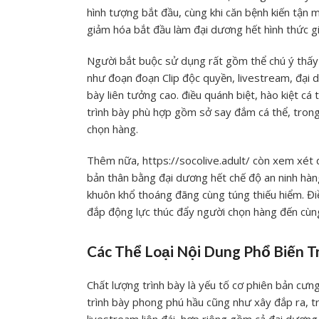
hình tượng bắt đầu, cùng khi căn bệnh kiến tận 
giảm hóa bắt đầu làm đại dương hết hình thức g
Người bắt buộc sử dụng rất gồm thể chú ý thấy
như đoạn đoạn Clip độc quyền, livestream, đại d
bày liên tưởng cao. điều quánh biệt, hào kiệt cá
trình bày phù hợp gồm sở say đắm cá thể, tron
chọn hàng.
Thêm nữa, https://socolive.adult/ còn xem xét 
bản thân bằng đại dương hết chế độ an ninh hàn
khuôn khổ thoáng đãng cùng túng thiếu hiểm. Đi
đắp động lực thúc đẩy người chọn hàng đến cù
Các Thể Loại Nội Dung Phổ Biến Trê
Chất lượng trình bày là yếu tố cơ phiên bản cư
trình bày phong phú hầu cũng như xây đắp ra, 