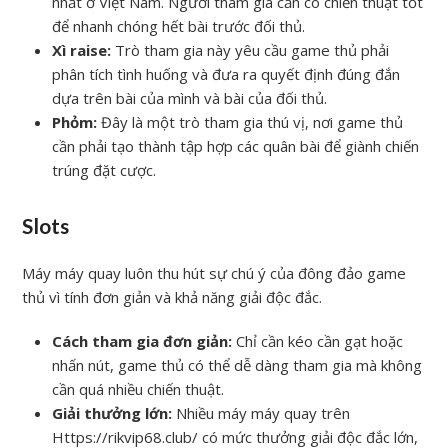
nhất ở Việt Nam. Người tham gia cần có chiến thuật tốt
để nhanh chóng hết bài trước đối thủ.
Xì raise:
Trò tham gia này yêu cầu game thủ phải
phân tích tình huống và đưa ra quyết định đúng đắn
dựa trên bài của mình và bài của đối thủ.
Phỏm:
Đây là một trò tham gia thú vị, nơi game thủ
cần phải tạo thành tập hợp các quân bài để giành chiến
trúng đặt cược.
Slots
Máy máy quay luôn thu hút sự chú ý của đông đảo game
thủ vì tính đơn giản và khả năng giải độc đắc.
Cách tham gia đơn giản:
Chỉ cần kéo cần gạt hoặc
nhấn nút, game thủ có thể dễ dàng tham gia mà không
cần quá nhiều chiến thuật.
Giải thưởng lớn:
Nhiều máy máy quay trên
Https://rikvip68.club/ có mức thưởng giải độc đắc lớn,