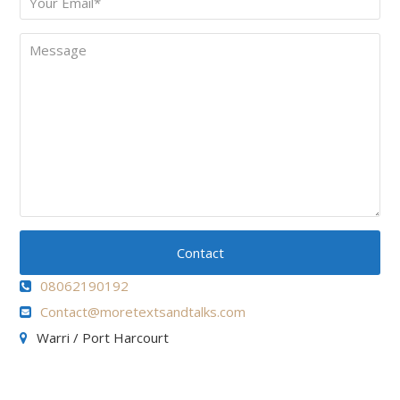
*
Email
Message
Contact
08062190192
Contact@moretextsandtalks.com
Warri / Port Harcourt