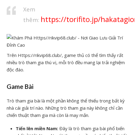
Xem
https://torifito.jp/hakatag
thêm:
Trên Https://rikvip68.club/, game thủ có thể tìm thấy rất
nhiều trò tham gia thú vị, mỗi trò đều mang lại trải nghiệm
độc đáo.
Game Bài
Trò tham gia bài là một phần không thể thiếu trong bất kỳ
nhà cái giải trí nào. Những trò tham gia này không chỉ cần
chiến thuật tham gia mà còn là may mắn.
Tiến lên miền Nam:
Đây là trò tham gia bài phổ biến