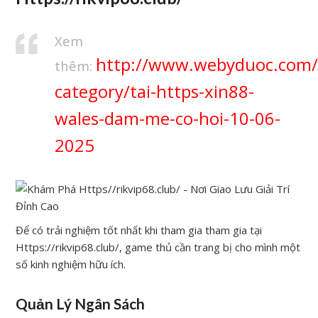
Xem
http://www.webyduoc.com
thêm:
category/tai-https-xin88-
wales-dam-me-co-hoi-10-06-
2025
Để có trải nghiệm tốt nhất khi tham gia tham gia tại
Https://rikvip68.club/, game thủ cần trang bị cho mình một
số kinh nghiệm hữu ích.
Quản Lý Ngân Sách