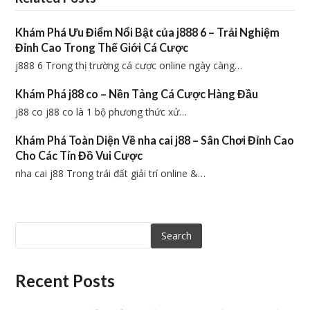
Khám Phá Ưu Điểm Nổi Bật của j888 6 – Trải Nghiệm
Đỉnh Cao Trong Thế Giới Cá Cược
j888 6 Trong thị trường cá cược online ngày càng…
Khám Phá j88 co – Nền Tảng Cá Cược Hàng Đầu
j88 co j88 co là 1 bộ phương thức xử…
Khám Phá Toàn Diện Về nha cai j88 – Sân Chơi Đỉnh Cao
Cho Các Tín Đồ Vui Cược
nha cai j88 Trong trái đất giải trí online &…
Search
Recent Posts