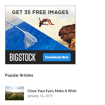
t
e
t
t
t
b
a
e
e
o
g
r
r
o
r
e
k
a
s
m
t
Popular Articles
Close Your Eyes, Make A Wish
January 16, 2015