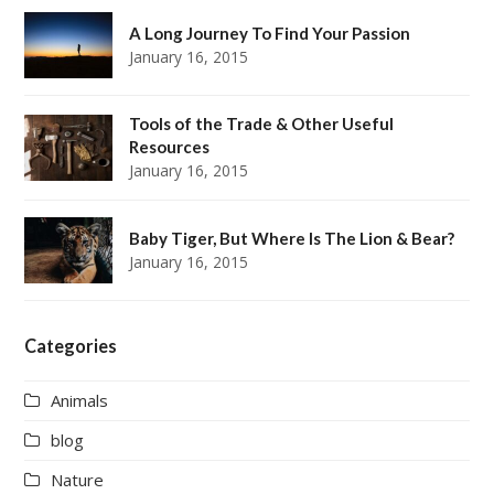
A Long Journey To Find Your Passion
January 16, 2015
Tools of the Trade & Other Useful
Resources
January 16, 2015
Baby Tiger, But Where Is The Lion & Bear?
January 16, 2015
Categories
Animals
blog
Nature