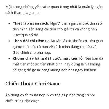
Một trong những yếu raise quan trọng nhất là quản lý ngân
sách tham gia game.
Thiết lập ngân sách:
Người tham gia cần xác định số
tiền mình sẵn sàng chi tiêu cho giải trí và không nên
vượt quá số đó.
Theo dõi chi tiêu:
Ghi lại tất cả các khoản chi tiêu giúp
game thủ hiểu rõ hơn về cách mình đang chi tiêu và
điều chỉnh cho phù hợp.
Không chạy bằng đặt cược mất tiền lỗ:
Nếu bạn đã
mất tiền một số tiền nhất định, hãy dừng lại và không
cố gắng để gỡ lại càng không nên bet ngay lớn hơn.
Chiến Thuật Chơi Game
Áp dụng chiến thuật hợp lý có thể giúp bạn tăng cơ hội
chiến trúng đặt cược.