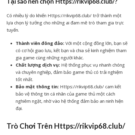
Tại sao nên chọn Https://rikvip68.club/?
Có nhiều lý do khiến Https://rikvip68.club/ trở thành một
lựa chọn lý tưởng cho những ai đam mê trò tham gia trực
tuyến.
Thành viên đông đảo:
Với một cộng đồng lớn, bạn sẽ
có cơ hội giao lưu, kết bạn và chia sẻ kinh nghiệm tham
gia game cùng những người khác.
Chất lượng dịch vụ:
Hệ thống phục vụ nhanh chóng
và chuyên nghiệp, đảm bảo game thủ có trải nghiệm
tốt nhất.
Bảo mật thông tin:
Https://rikvip68.club/ cam kết
bảo vệ thông tin cá nhân của game thủ một cách
nghiêm ngặt, nhờ vào hệ thống đảm bảo an ninh hiện
đại.
Trò Chơi Trên Https://rikvip68.club/