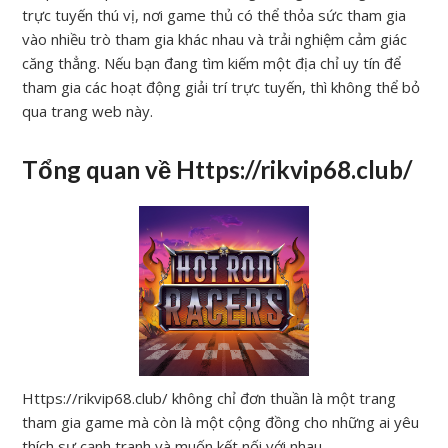
trực tuyến thú vị, nơi game thủ có thể thỏa sức tham gia
vào nhiều trò tham gia khác nhau và trải nghiệm cảm giác
căng thẳng. Nếu bạn đang tìm kiếm một địa chỉ uy tín để
tham gia các hoạt động giải trí trực tuyến, thì không thể bỏ
qua trang web này.
Tổng quan về Https://rikvip68.club/
Https://rikvip68.club/ không chỉ đơn thuần là một trang
tham gia game mà còn là một cộng đồng cho những ai yêu
thích sự cạnh tranh và muốn kết nối với nhau.