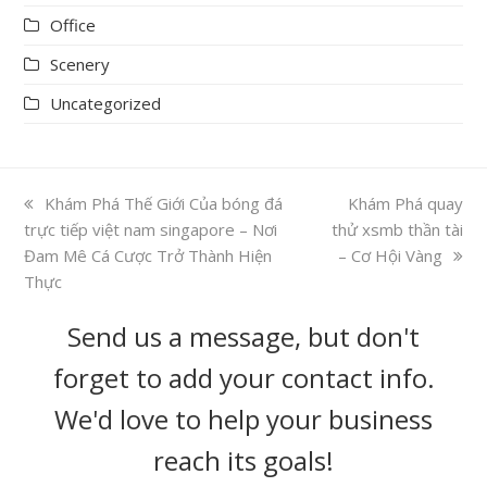
Office
Scenery
Uncategorized
previous
Khám Phá Thế Giới Của bóng đá
next
Khám Phá quay
trực tiếp việt nam singapore – Nơi
post:
thử xsmb thần tài
post:
Đam Mê Cá Cược Trở Thành Hiện
– Cơ Hội Vàng
Thực
Send us a message, but don't
forget to add your contact info.
We'd love to help your business
reach its goals!