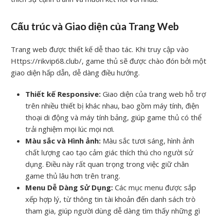
Cấu trúc và Giao diện của Trang Web
Trang web được thiết kế dễ thao tác. Khi truy cập vào
Https://rikvip68.club/, game thủ sẽ được chào đón bởi một
giao diện hấp dẫn, dễ dàng điều hướng.
Thiết kế Responsive:
Giao diện của trang web hỗ trợ
trên nhiều thiết bị khác nhau, bao gồm máy tính, điện
thoại di động và máy tính bảng, giúp game thủ có thể
trải nghiệm mọi lúc mọi nơi.
Màu sắc và Hình ảnh:
Màu sắc tươi sáng, hình ảnh
chất lượng cao tạo cảm giác thích thú cho người sử
dụng. Điều này rất quan trọng trong việc giữ chân
game thủ lâu hơn trên trang.
Menu Dễ Dàng Sử Dụng:
Các mục menu được sắp
xếp hợp lý, từ thông tin tài khoản đến danh sách trò
tham gia, giúp người dùng dễ dàng tìm thấy những gì