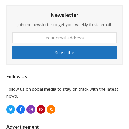
Newsletter
Join the newsletter to get your weekly fix via email.
Your
email
address
Subscribe
Follow Us
Follow us on social media to stay on track with the latest
news.
T
F
I
P
R
w
a
n
i
S
i
c
s
n
S
Advertisement