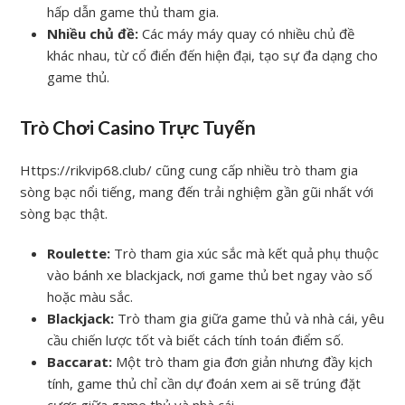
hấp dẫn game thủ tham gia.
Nhiều chủ đề:
Các máy máy quay có nhiều chủ đề
khác nhau, từ cổ điển đến hiện đại, tạo sự đa dạng cho
game thủ.
Trò Chơi Casino Trực Tuyến
Https://rikvip68.club/ cũng cung cấp nhiều trò tham gia
sòng bạc nổi tiếng, mang đến trải nghiệm gần gũi nhất với
sòng bạc thật.
Roulette:
Trò tham gia xúc sắc mà kết quả phụ thuộc
vào bánh xe blackjack, nơi game thủ bet ngay vào số
hoặc màu sắc.
Blackjack:
Trò tham gia giữa game thủ và nhà cái, yêu
cầu chiến lược tốt và biết cách tính toán điểm số.
Baccarat:
Một trò tham gia đơn giản nhưng đầy kịch
tính, game thủ chỉ cần dự đoán xem ai sẽ trúng đặt