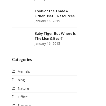
Tools of the Trade &
Other Useful Resources
January 16, 2015
Baby Tiger, But Where Is
The Lion & Bear?
January 16, 2015
Categories
Animals
blog
Nature
Office
Scenery