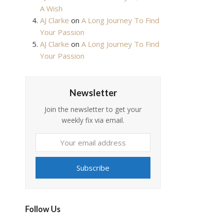
A Wish
AJ Clarke
on
A Long Journey To Find
Your Passion
AJ Clarke
on
A Long Journey To Find
Your Passion
Newsletter
Join the newsletter to get your
weekly fix via email.
Your
email
address
Subscribe
Follow Us