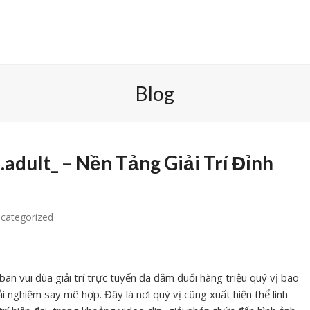
Blog
adult_ – Nền Tảng Giải Trí Đỉnh
categorized
ban vui đùa giải trí trực tuyến đã đắm đuối hàng triệu quý vị bao
i nghiệm say mê hợp. Đây là nơi quý vị cũng xuất hiện thể linh