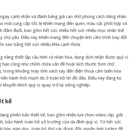
n ngay cạnh nhận và đánh bảng giá cao nhờ phong cách dáng nhân
uý vị mới cung cấp tốc lẹ khiến mang đến quen. màu sắc phối hợp và
ành đắm đuối, bao gồm hết sức nhiều hết sức nhiều mục nhân thể
ày chủ yếu. Điều này khiến mang đến chuyện linh cảm trình bày đổi
ôn xao bằng hết sức nhiều khía cạnh thừa.
 năng thiết lập cấu hình cá nhân hóa, dung dịch nhận được quý vị
g hạn cũng như chỉnh chữa vấn đề hoặc kích thước font chữ.
bị, trong khoảng máy tính xách tay đến điện thoại cảm biến hóa
tiến hành thôi mạch dù ở toàn bộ tín đồ đâu. Điều này đang ko
e khuyến khích quý vị quay trở lại siêng nghiệp.
ết kế
dạng phiên bản thiết kế, bao gồm nhiều lựa chọn video clip, giải
nh, bảo hành toàn bộ sở trường của da đình quý vị. Từ hết sức
trình bày giáo dục, toàn bộ thứ các được độc quyền tinh tướng để