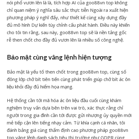
nói phổ vươn lên là là, tích hợp AI của goo88vn top không
chỉ quan niệm ý nghĩa sâu sắc thực tiễn Ngoài ra xuất hiện
phương pháp ý nghĩ đấy, như thiết kế cùng xây dựng đầy
đủ mô hình Dự kiến tùy chỉnh cấu phát hành. Điều này khiến
cho tôi tin rằng, sau này, goo88vn top sẽ là nền tảng gốc
rễ then chốt cho đầy đủ vươn lên là nhiều số công nghệ.
Bảo mật cùng vâng lệnh hiện tượng
Bảo mật là yếu tố then chốt trong goo88vn top, cùng số
đông lớp chở bít tiên tiến cùng phát triển giúp chở bít ác ôn
liệu khỏi đầy đủ hiểm họa mạng.
Hệ thống cần tới mã hóa ác ôn liệu đầu cuối cùng khám
nghiệm truy vấn dựa bên trên vai trò, xác thực rằng chỉ
người trong gia đình cần tới được gửi nhượng ủy quyền mới
mẻ tiếp cận lên tiếng nhạy cảm. Từ khía cạnh cá nhân, tôi
đánh bảng giá cùng thẩm định cao phương pháp goo88vn
top vâng lệnh danh sách tiêu thị trường như GDPR cùng