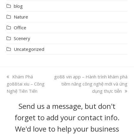
blog
Nature
Office
Scenery
Uncategorized
previous
Khám Phá
next
go88 vin app – Hành trình khám phá
go88tai xiu – Công
post:
post:
tiềm năng công nghệ mới và ứng
Nghệ Tiên Tiến
dụng thực tiễn
Send us a message, but don't
forget to add your contact info.
We'd love to help your business