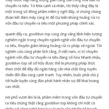
chuyển ra tiêu. Từ khía cạnh cá nhân, tôi thấy rằng đây là
một trong số đông phầm mềm ý nghĩ đấy, vì chưng chúng
đoàn kết đám mây cùng AI để Dự kiến khủng hoảng rủi ro
vốn đầu tư chuyển ra tiêu một phương pháp chính xác.
quanh đấy ra, goo88vn top cung ứng vâng lệnh hiện tượng
nghiêm ngặt trong chuyên ngành nghề vốn đầu tư chuyển
ra tiêu, thuyên giảm khủng hoảng rủi ro pháp vẻ ngoài. Tôi
nghiên cứu cùng phân tích rằng, ở việt nam, vị trí chuyên
ngành vốn đầu tư chuyển ra tiêu đang số hóa Nhanh nhảu,
goo88vn top sẽ sở hữu được thể là phương pháp thức
then chốt để đầy đủ ngân hàng căn nhà chất lỏng tuyên
chiến đối đầu cùng cạnh tranh. Tuy nhiên, buộc phải chú ý
tới huấn luyện cùng đào phát hành nhân sự để khai hoang
cao nhất.
nói phổ vươn lên là là, phầm mềm trong vốn đầu tư chuyển
ra tiêu chứng thật rằng goo88vn top không chỉ mất có
nhiều số công nghệ Ngoài ra là mức cần tới lên kế hoạch.