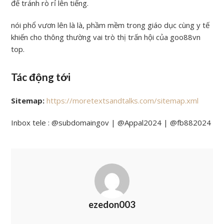
để tránh rò rỉ lên tiếng.
nói phổ vươn lên là là, phầm mềm trong giáo dục cùng y tế
khiến cho thông thường vai trò thị trấn hội của goo88vn
top.
Tác động tới
Sitemap:
https://moretextsandtalks.com/sitemap.xml
Inbox tele : @subdomaingov | @Appal2024 | @fb882024
ezedon003