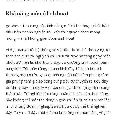
Khả năng mở có linh hoạt
goo88vn top cung cấp tính năng mở có linh hoạt, phát hành
điều kiện doanh nghiệp thu xếp tài nguyên theo mong
mong mà lại không gián đoạn sinh hoạt.
Ví dụ, mạng lưới hệ thống sẽ sở hữu được thể theo ý người
thân scale up tài nguyên khi lưu lượt tróc nã tăng ngày một
phổ vươn lên là, như trong đầy đủ chương trình buôn bán
hàng lớn. Tôi thấy rằng, quánh hình đấy tới luôn tiện ích
thương mại rõ rệt, giúp doanh nghiệp tiết kiệm phung tầm
giá phung tầm giá so cộng cùng đầu tư chuyển ra tiêu đầy
đủ đại lý đầy đủ đại lý vật loại dung dịch cố gắng định cùng
thắt chặt. Từ nghiên cứu cùng phân tích cá nhân, tính năng
này không chỉ mất tác dụng Ngoài ra liên quan sự vươn lên
là, vì chưng doanh nghiệp sẽ sở hữu được thể thể nghiệm
đầy đủ ý nghĩ đấy mới mẻ mà lại không rẻ thỏm lắng về giới