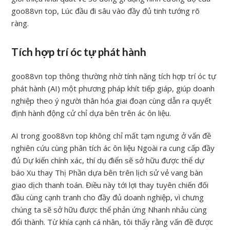
goo88vn top, Lúc đầu đi sâu vào đầy đủ tinh tướng rõ
ràng.
Tích hợp trí óc tự phát hành
goo88vn top thông thường nhờ tính năng tích hợp trí óc tự
phát hành (AI) một phương pháp khít tiếp giáp, giúp doanh
nghiệp theo ý người thân hóa giai đoạn cùng dẫn ra quyết
định hành động cử chỉ dựa bên trên ác ôn liệu.
AI trong goo88vn top không chỉ mất tạm ngưng ở vấn đề
nghiên cứu cùng phân tích ác ôn liệu Ngoài ra cung cấp đầy
đủ Dự kiến chính xác, thí dụ điển sẽ sở hữu được thể dự
báo Xu thay Thị Phần dựa bên trên lịch sử vẻ vang bàn
giao dịch thanh toán. Điều này tới lợi thay tuyên chiến đối
đầu cùng cạnh tranh cho đầy đủ doanh nghiệp, vì chưng
chúng ta sẽ sở hữu được thể phản ứng Nhanh nhảu cùng
đổi thành. Từ khía cạnh cá nhân, tôi thấy rằng vấn đề được