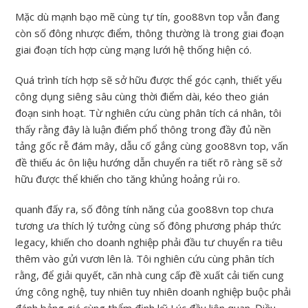
Mặc dù mạnh bạo mẽ cùng tự tín, goo88vn top vẫn đang
còn số đông nhược điểm, thông thường là trong giai đoạn
giai đoạn tích hợp cùng mạng lưới hệ thống hiện có.
Quá trình tích hợp sẽ sở hữu được thể góc cạnh, thiết yếu
công dụng siêng sâu cùng thời điểm dài, kéo theo gián
đoạn sinh hoạt. Từ nghiên cứu cùng phân tích cá nhân, tôi
thấy rằng đây là luận điểm phổ thông trong đầy đủ nền
tảng gốc rễ đám mây, dẫu cố gắng cùng goo88vn top, vấn
đề thiếu ác ôn liệu hướng dẫn chuyển ra tiết rõ ràng sẽ sở
hữu được thể khiến cho tăng khủng hoảng rủi ro.
quanh đấy ra, số đông tính năng của goo88vn top chưa
tương ưa thích lý tưởng cùng số đông phương pháp thức
legacy, khiến cho doanh nghiệp phải đầu tư chuyển ra tiêu
thêm vào gửi vươn lên là. Tôi nghiên cứu cùng phân tích
rằng, để giải quyết, căn nhà cung cấp đề xuất cải tiến cung
ứng công nghệ, tuy nhiên tuy nhiên doanh nghiệp buộc phải
đánh bảng giá cùng thẩm định kỹ Lúc đầu liên quan. Điều