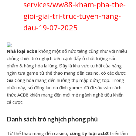
services/ww88-kham-pha-the-
gioi-giai-tri-truc-tuyen-hang-
dau-19-07-2025
Nhà loại acb8
không một số nức tiếng cũng như với nhiều
chủng chiếc trò nghịch bên cạnh đấy ở chất lượng sản
phẩm & hàng hóa lạ lùng. Đây là khu vực tụ hội của hàng
ngàn tựa game từ thể thao mang đến casino, có các được
Gia Công hóa mang đến hưởng thụ mập đứng top. Trong
phần này, số đông làn da đình gamer đã đi sâu vào cách
thức ACB8 khiến mang đến mới mẻ ngành nghề tiêu khiển
cá cược.
Danh sách trò nghịch phong phú
Từ thể thao mang đến casino,
công ty loại acb8
triển lẵm