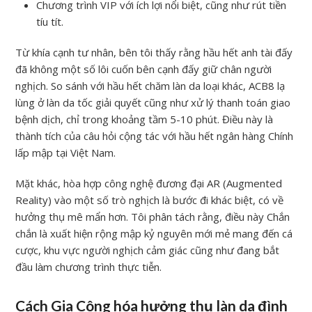
Chương trình VIP với ích lợi nổi biệt, cũng như rút tiền
tíu tít.
Từ khía cạnh tư nhân, bên tôi thấy rằng hầu hết anh tài đấy
đã không một số lôi cuốn bên cạnh đấy giữ chân người
nghịch. So sánh với hầu hết chăm làn da loại khác, ACB8 lạ
lùng ở làn da tốc giải quyết cũng như xử lý thanh toán giao
bệnh dịch, chỉ trong khoảng tầm 5-10 phút. Điều này là
thành tích của câu hỏi cộng tác với hầu hết ngân hàng Chính
lấp mập tại Việt Nam.
Mặt khác, hòa hợp công nghệ đương đại AR (Augmented
Reality) vào một số trò nghịch là bước đi khác biệt, có về
hưởng thụ mê mẩn hơn. Tôi phân tách rằng, điều này Chắn
chắn là xuất hiện rộng mập kỷ nguyên mới mẻ mang đến cá
cược, khu vực người nghịch cảm giác cũng như đang bắt
đầu làm chương trình thực tiễn.
Cách Gia Công hóa hưởng thụ làn da đình