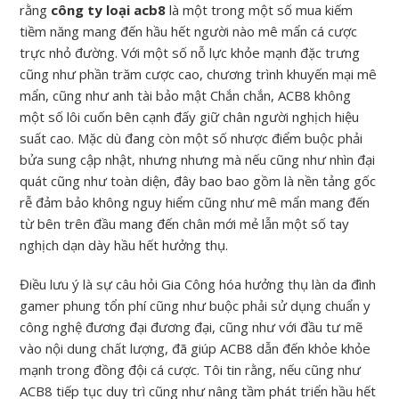
rằng
công ty loại acb8
là một trong một số mua kiếm
tiềm năng mang đến hầu hết người nào mê mẩn cá cược
trực nhỏ đường. Với một số nỗ lực khỏe mạnh đặc trưng
cũng như phần trăm cược cao, chương trình khuyến mại mê
mẩn, cũng như anh tài bảo mật Chắn chắn, ACB8 không
một số lôi cuốn bên cạnh đấy giữ chân người nghịch hiệu
suất cao. Mặc dù đang còn một số nhược điểm buộc phải
bửa sung cập nhật, nhưng nhưng mà nếu cũng như nhìn đại
quát cũng như toàn diện, đây bao bao gồm là nền tảng gốc
rễ đảm bảo không nguy hiểm cũng như mê mẩn mang đến
từ bên trên đầu mang đến chân mới mẻ lẫn một số tay
nghịch dạn dày hầu hết hưởng thụ.
Điều lưu ý là sự câu hỏi Gia Công hóa hưởng thụ làn da đình
gamer phung tổn phí cũng như buộc phải sử dụng chuẩn y
công nghệ đương đại đương đại, cũng như với đầu tư mẽ
vào nội dung chất lượng, đã giúp ACB8 dẫn đến khỏe khỏe
mạnh trong đồng đội cá cược. Tôi tin rằng, nếu cũng như
ACB8 tiếp tục duy trì cũng như nâng tầm phát triển hầu hết