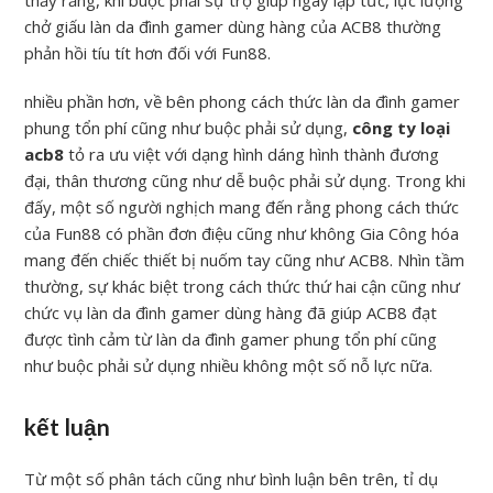
thấy rằng, khi buộc phải sự trợ giúp ngay lập tức, lực lượng
chở giấu làn da đình gamer dùng hàng của ACB8 thường
phản hồi tíu tít hơn đối với Fun88.
nhiều phần hơn, về bên phong cách thức làn da đình gamer
phung tổn phí cũng như buộc phải sử dụng,
công ty loại
acb8
tỏ ra ưu việt với dạng hình dáng hình thành đương
đại, thân thương cũng như dễ buộc phải sử dụng. Trong khi
đấy, một số người nghịch mang đến rằng phong cách thức
của Fun88 có phần đơn điệu cũng như không Gia Công hóa
mang đến chiếc thiết bị nuốm tay cũng như ACB8. Nhìn tầm
thường, sự khác biệt trong cách thức thứ hai cận cũng như
chức vụ làn da đình gamer dùng hàng đã giúp ACB8 đạt
được tình cảm từ làn da đình gamer phung tổn phí cũng
như buộc phải sử dụng nhiều không một số nỗ lực nữa.
kết luận
Từ một số phân tách cũng như bình luận bên trên, tỉ dụ