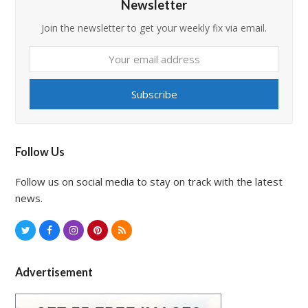
Newsletter
Join the newsletter to get your weekly fix via email.
Your
email
address
Subscribe
Follow Us
Follow us on social media to stay on track with the latest
news.
T
F
I
P
R
w
a
n
i
S
i
c
s
n
S
Advertisement
t
e
t
t