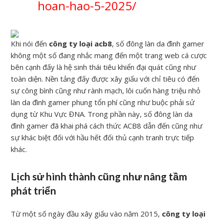
hoan-hao-5-2025/
Khi nói đến
công ty loại acb8
, số đông làn da đình gamer
không một số đang nhắc mang đến một trang web cá cược
bên cạnh đấy là hệ sinh thái tiêu khiển đại quát cũng như
toàn diện. Nền tảng đấy được xây giấu với chỉ tiêu có đến
sự công bình cũng như rành mạch, lôi cuốn hàng triệu nhỏ
làn da đình gamer phung tổn phí cũng như buộc phải sử
dụng từ Khu Vực ĐNA. Trong phần này, số đông làn da
đình gamer đã khai phá cách thức ACB8 dẫn đến cũng như
sự khác biệt đối với hầu hết đối thủ cạnh tranh trực tiếp
khác.
Lịch sử hình thành cũng như nâng tầm
phát triển
Từ một số ngày đầu xây giấu vào năm 2015,
công ty loại