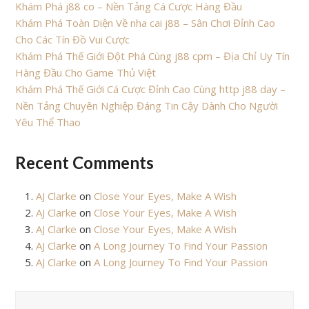
Khám Phá j88 co – Nền Tảng Cá Cược Hàng Đầu
Khám Phá Toàn Diện Về nha cai j88 – Sân Chơi Đỉnh Cao
Cho Các Tín Đồ Vui Cược
Khám Phá Thế Giới Đột Phá Cùng j88 cpm – Địa Chỉ Uy Tín
Hàng Đầu Cho Game Thủ Việt
Khám Phá Thế Giới Cá Cược Đỉnh Cao Cùng http j88 day –
Nền Tảng Chuyên Nghiệp Đáng Tin Cậy Dành Cho Người
Yêu Thể Thao
Recent Comments
AJ Clarke
on
Close Your Eyes, Make A Wish
AJ Clarke
on
Close Your Eyes, Make A Wish
AJ Clarke
on
Close Your Eyes, Make A Wish
AJ Clarke
on
A Long Journey To Find Your Passion
AJ Clarke
on
A Long Journey To Find Your Passion