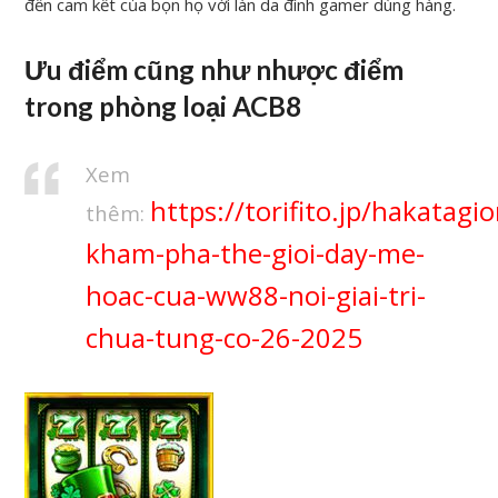
đến cam kết của bọn họ với làn da đình gamer dùng hàng.
Ưu điểm cũng như nhược điểm
trong phòng loại ACB8
Xem
https://torifito.jp/hakatag
thêm:
kham-pha-the-gioi-day-me-
hoac-cua-ww88-noi-giai-tri-
chua-tung-co-26-2025