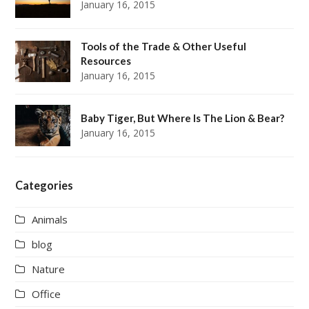
January 16, 2015
Tools of the Trade & Other Useful
Resources
January 16, 2015
Baby Tiger, But Where Is The Lion & Bear?
January 16, 2015
Categories
Animals
blog
Nature
Office