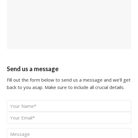
Send us a message
Fill out the form below to send us a message and we'll get
back to you asap. Make sure to include all crucial details.
Your
*
Name
Your
*
Email
Message