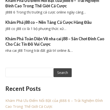
Khám Phá Ưu Điểm Nổi Bật của j888 6 – Trải Nghiệm
Đỉnh Cao Trong Thế Giới Cá Cược
j888 6 Trong thị trường cá cược online ngày càng…
Khám Phá j88 co – Nền Tảng Cá Cược Hàng Đầu
j88 co j88 co là 1 bộ phương thức xử…
Khám Phá Toàn Diện Về nha cai j88 – Sân Chơi Đỉnh Cao
Cho Các Tín Đồ Vui Cược
nha cai j88 Trong trái đất giải trí online &…
Search
Recent Posts
Khám Phá Ưu Điểm Nổi Bật của j888 6 – Trải Nghiệm Đỉnh
Cao Trong Thế Giới Cá Cược