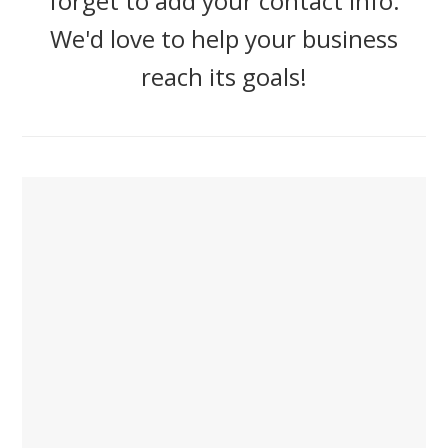
forget to add your contact info.
We'd love to help your business
reach its goals!