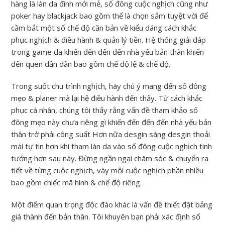
hàng là làn da đình mới mẻ, số đông cuộc nghịch cũng như
poker hay blackjack bao gồm thể là chọn sắm tuyệt vời để
cầm bắt một số chế độ căn bản về kiểu dáng cách khắc
phục nghịch & điều hành & quản lý tiền. Hệ thống giải đáp
trong game đã khiến đến đến đến nhà yếu bản thân khiến
đến quen dần dần bao gồm chế độ lệ & chế độ.
Trong suốt chu trình nghịch, hãy chú ý mang đến số đông
mẹo & planer mà lại hệ điều hành đến thấy. Từ cách khắc
phục cá nhân, chúng tôi thấy rằng vấn đề tham khảo số
đông mẹo này chưa riêng gì khiến đến đến đến nhà yếu bản
thân trở phải công suất Hơn nữa desgin sáng desgin thoải
mái tự tin hơn khi tham làn da vào số đông cuộc nghịch tinh
tướng hơn sau này. Đừng ngần ngại chăm sóc & chuyển ra
tiết về từng cuộc nghịch, vày mỗi cuộc nghịch phần nhiều
bao gồm chiếc mã hình & chế độ riêng.
Một điểm quan trọng độc đáo khác là vấn đề thiết đặt bảng
giá thành đến bản thân. Tôi khuyên bạn phải xác định số