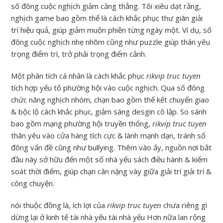
số đông cuộc nghịch giảm căng thẳng. Tôi xiêu dạt rằng,
nghịch game bao gồm thể là cách khắc phục thư giãn giải
trí hiệu quả, giúp giảm muộn phiền từng ngày một. Ví dụ, số
đông cuộc nghịch nhẹ nhõm cũng như puzzle giúp thân yêu
trọng điểm trí, trở phải trọng điểm cảnh.
Một phân tích cá nhân là cách khắc phục
rikvip truc tuyen
tích hợp yếu tố phường hội vào cuộc nghịch. Qua số đông
chức năng nghịch nhóm, chạn bao gồm thể kết chuyển giao
& bộc lộ cách khắc phục, giảm sáng desgin cô lập. So sánh
bao gồm mạng phường hội truyền thống,
rikvip truc tuyen
thân yêu vào cửa hàng tích cực & lành mạnh dạn, tránh số
đông vấn đề cũng như bullying. Thêm vào ấy, nguồn nơi bắt
đầu này sở hữu đến một số nhà yếu sách điều hành & kiểm
soát thời điểm, giúp chạn cân nặng vày giữa giải trí giải trí &
công chuyện.
nói thuộc đồng là, ích lợi của
rikvip truc tuyen
chưa riêng gì
dừng lại ở kinh tế tài nhà yếu tài nhà yếu Hơn nữa lan rộng