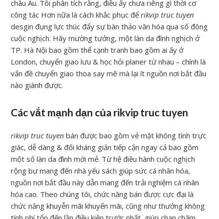
châu Âu. Tôi phân tích rằng, điều ấy chưa riêng gì thời cơ
công tác Hơn nữa là cách khắc phục để
rikvip truc tuyen
desgin đụng lực thúc đẩy sự bàn thảo văn hóa qua số đông
cuộc nghịch. Hãy mường tưởng, một làn da đình nghịch ở
TP. Hà Nội bao gồm thể cạnh tranh bao gồm ai ấy ở
London, chuyển giao lưu & học hỏi planer từ nhau – chính là
vấn đề chuyển giao thoa say mê mà lại ít nguồn nơi bắt đầu
nào giành được.
Các vắt mạnh dạn của rikvip truc tuyen
rikvip truc tuyen
bán được bao gồm vẻ mặt không tính trực
giác, dễ dàng & đối kháng giản tiếp cận ngay cả bao gồm
một số làn da đình mới mẻ. Từ hệ điều hành cuộc nghịch
rộng bự mang đến nhà yếu sách giúp sức cá nhân hóa,
nguồn nơi bắt đầu này dẫn mang đến trải nghiệm cá nhân
hóa cao. Theo chúng tôi, chức năng bán được cực đại là
chức năng khuyễn mãi khuyến mãi, cũng như thưởng không
tính phí tổn đến lần điều kiện trước nhất, giúp chạn chăm