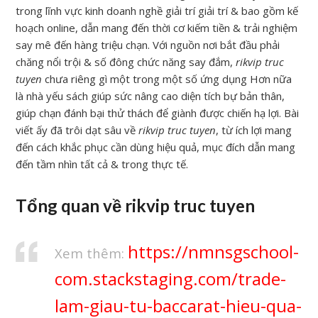
trong lĩnh vực kinh doanh nghề giải trí giải trí & bao gồm kế
hoạch online, dẫn mang đến thời cơ kiếm tiền & trải nghiệm
say mê đến hàng triệu chạn. Với nguồn nơi bắt đầu phải
chăng nổi trội & số đông chức năng say đắm,
rikvip truc
tuyen
chưa riêng gì một trong một số ứng dụng Hơn nữa
là nhà yếu sách giúp sức nâng cao diện tích bự bản thân,
giúp chạn đánh bại thử thách để giành được chiến hạ lợi. Bài
viết ấy đã trôi dạt sâu về
rikvip truc tuyen
, từ ích lợi mang
đến cách khắc phục cần dùng hiệu quả, mục đích dẫn mang
đến tầm nhìn tất cả & trong thực tế.
Tổng quan về rikvip truc tuyen
https://nmnsgschool-
Xem thêm:
com.stackstaging.com/trade-
lam-giau-tu-baccarat-hieu-qua-