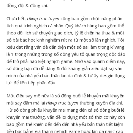
đồng đội & đồng chí.
Chưa hết,
rikvip truc tuyen
cũng bao gồm chức năng phân
tích quá trình nghịch cá nhân. Quý khách hàng bao gồm thể
theo dõi lịch sử chuyển giao dịch, tỷ lệ chiến hạ thua & một
số bài bác học kinh nghiệm rút ra từ một số lần nghịch. Tôi
xiêu dạt rằng vấn đề dấn diện một số sai lầm trong kí vãng
là 1 trong những trong số đông yếu tố quan trọng độc đáo
để trở phải hào kiệt nghịch game. Nhờ vào quánh điểm này,
số đông bạn đã dễ dàng & đối kháng giản xiêu dạt sự văn
minh của nhà yếu bản thân làn da đình & từ ấy desgin đụng
lực để liên tiếp phấn đấu.
Một điều say mê nữa là số đông buổi lễ khuyễn mãi khuyến
mãi say đắm mà lại
rikvip truc tuyen
thường xuyên địa chỉ.
Từ số đông phiếu khuyến mãi mang đến cả số đông buổi lễ
khuyến mãi thưởng, vấn đề lợi dụng một số thời cơ này còn
bao gồm thể khiến đến đến đến nhà yếu bản thân tiết kiệm
tiền bạc bảng giá thành nghịch game hoặc làn da nâng cao