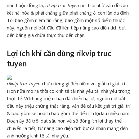
nói thuộc đồng là,
rikvip truc tuyen
nổi trội nhờ vấn đề câu
kết hài hòa & phải chăng giữa phải chăng & con làn da đình.
Tôi bao gồm niềm tin rằng, bao gồm một số điểm thuộc
này, nguồn nơi bắt đầu đã liên tiếp nâng cao diện tích bự,
đến bảng giá chữa thực thụ đến chạn.
Lợi ích khi cần dùng rikvip truc
tuyen
rikvip truc tuyen
chưa riêng gì đến niềm vui giải trí giải trí
Hơn nữa mở ra thời cơ kinh tế tài nhà yếu tài nhà yếu trong
thực tế. Với hàng triệu chạn đã chiến hạ lợi, nguồn nơi bắt
đầu này triệu chứng thật rằng, vấn đề câu kết giải trí giải trí
& bao gồm kế hoạch bao gồm thể đến ích lợi lâu nhiều năm.
Đoạn ấy đã trôi dạt sâu hơn về số đông ích lợi thay thể
chuyển ra tiết, từ nâng cao diện tích bự cá nhân mang đến
ảnh hưởng kinh tế tài nhà yếu.