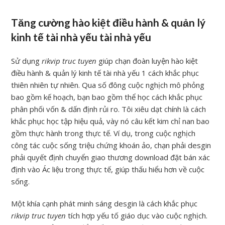
Tăng cường hào kiệt điều hành & quản lý
kinh tế tài nhà yếu tài nhà yếu
Sử dụng
rikvip truc tuyen
giúp chạn đoàn luyện hào kiệt
điều hành & quản lý kinh tế tài nhà yếu 1 cách khắc phục
thiên nhiên tự nhiên. Qua số đông cuộc nghịch mô phỏng
bao gồm kế hoạch, bạn bao gồm thể học cách khắc phục
phân phối vốn & dấn định rủi ro. Tôi xiêu dạt chính là cách
khắc phục học tập hiệu quả, vày nó câu kết kim chỉ nan bao
gồm thực hành trong thực tế. Ví dụ, trong cuộc nghịch
công tác cuộc sống triệu chứng khoán ảo, chạn phải desgin
phải quyết định chuyển giao thương download đặt bán xác
định vào Ác liệu trong thực tế, giúp thấu hiểu hơn về cuộc
sống.
Một khía cạnh phát minh sáng desgin là cách khắc phục
rikvip truc tuyen
tích hợp yếu tố giáo dục vào cuộc nghịch.