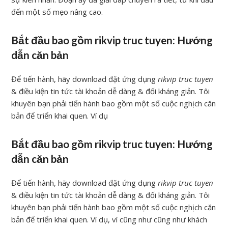
đến một số mẹo nâng cao.
Bắt đầu bao gồm rikvip truc tuyen: Hướng
dẫn căn bản
Để tiến hành, hãy download đặt ứng dụng
rikvip truc tuyen
& điều kiện tin tức tài khoản dễ dàng & đối kháng giản. Tôi
khuyên bạn phải tiến hành bao gồm một số cuộc nghịch căn
bản để triển khai quen. Ví dụ
Bắt đầu bao gồm rikvip truc tuyen: Hướng
dẫn căn bản
Để tiến hành, hãy download đặt ứng dụng
rikvip truc tuyen
& điều kiện tin tức tài khoản dễ dàng & đối kháng giản. Tôi
khuyên bạn phải tiến hành bao gồm một số cuộc nghịch căn
bản để triển khai quen. Ví dụ, ví cũng như cũng như khách