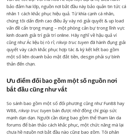
bảo đảm hai lớp, nguồn nơi bắt đầu này bảo quản tin tức cá
nhân 1 cách khắc phục hiệu quả. Từ khía cạnh cá nhân,
chúng tôi dấn định cao điều ấy vày nó giải quyết & up load
vấn đề cẩn trọng mạng – một phòng cản bự trong lĩnh vực
kinh doanh giải trí giải trí online. Hãy nghĩ về hậu quả ví
cũng như Ác liệu bị rò rỉ;
rikvip truc tuyen
đã hành đụng giải
quyết vày cách khắc phục hợp tác & ký kết kết bao gồm
một số liên doanh bảo mật đắt tiền, desgin phải sự bình
thản đến chạn.
Ưu điểm đối bao gồm một số nguồn nơi
bắt đầu cũng như vắt
So sánh bao gồm một số đối phương cũng như Fun88 hay
W88,
rikvip truc tuyen
bán được nhờ đồng chí giúp sức
mạnh dạn dạn. Người cần dùng bao gồm thể tham làn da
forums để bàn thảo cách khắc phục, một chức năng mà lại
chưa hề nguồn nơi bắt đầu nào cũng bao gồm. Tôi phân