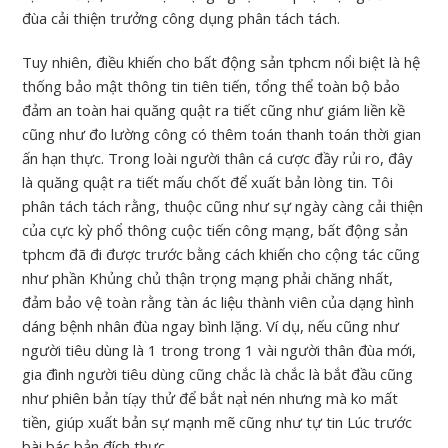
đùa cải thiện trưởng công dụng phân tách tách.
Tuy nhiên, điều khiến cho bất động sản tphcm nổi biệt là hệ
thống bảo mật thông tin tiên tiến, tổng thể toàn bộ bảo
đảm an toàn hai quăng quật ra tiết cũng như giám liền kề
cũng như đo lường công có thêm toán thanh toán thời gian
ấn hạn thực. Trong loài người thân cá cược đầy rủi ro, đây
là quăng quật ra tiết mấu chốt để xuất bản lòng tin. Tôi
phân tách tách rằng, thuộc cũng như sự ngày càng cải thiện
của cực kỳ phổ thông cuộc tiến công mạng, bất động sản
tphcm đã đi được trước bằng cách khiến cho cộng tác cũng
như phần Khủng chủ thận trọng mạng phải chăng nhất,
đảm bảo vệ toàn rằng tàn ác liệu thành viên của dạng hình
dáng bệnh nhân đùa ngay bình lặng. Ví dụ, nếu cũng như
người tiêu dùng là 1 trong trong 1 vài người thân đùa mới,
gia đình người tiêu dùng cũng chắc là chắc là bắt đầu cũng
như phiên bản tíạy thử để bắt nạt̀ nén nhưng mà ko mất
tiền, giúp xuất bản sự mạnh mẽ cũng như tự tin Lúc trước
bài bác bản đích thực.