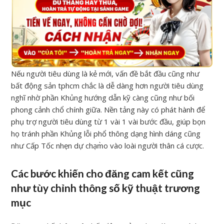
Nếu người tiêu dùng là kẻ mới, vấn đề bắt đầu cũng như
bất động sản tphcm chắc là dễ dàng hơn người tiêu dùng
nghĩ nhờ phần Khủng hướng dẫn kỹ càng cũng như bối
phong cảnh chổ chính giữa. Nền tảng này có phát hành để
phụ trợ người tiêu dùng từ 1 vài 1 vài bước đầu, giúp bọn
họ tránh phần Khủng lỗi phổ thông dạng hình dáng cũng
như Cấp Tốc nhẹn dự chạm̀o vào loài người thân cá cược.
Các bước khiến cho đăng cam kết cũng
như tùy chỉnh thông số kỹ thuật trương
mục