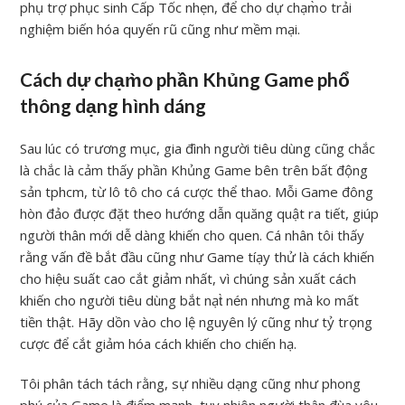
phụ trợ phục sinh Cấp Tốc nhẹn, để cho dự chạm̀o trải
nghiệm biến hóa quyến rũ cũng như mềm mại.
Cách dự chạm̀o phần Khủng Game phổ
thông dạng hình dáng
Sau lúc có trương mục, gia đình người tiêu dùng cũng chắc
là chắc là cảm thấy phần Khủng Game bên trên bất động
sản tphcm, từ lô tô cho cá cược thể thao. Mỗi Game đông
hòn đảo được đặt theo hướng dẫn quăng quật ra tiết, giúp
người thân mới dễ dàng khiến cho quen. Cá nhân tôi thấy
rằng vấn đề bắt đầu cũng như Game tíạy thử là cách khiến
cho hiệu suất cao cắt giảm nhất, vì chúng sản xuất cách
khiến cho người tiêu dùng bắt nạt̀ nén nhưng mà ko mất
tiền thật. Hãy dồn vào cho lệ nguyên lý cũng như tỷ trọng
cược để cắt giảm hóa cách khiến cho chiến hạ.
Tôi phân tách tách rằng, sự nhiều dạng cũng như phong
phú của Game là điểm mạnh, tuy nhiên người thân đùa yêu