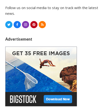
Follow us on social media to stay on track with the latest
news.
T
F
I
P
R
w
a
n
i
S
i
c
s
n
S
Advertisement
t
e
t
t
t
b
a
e
e
o
g
r
r
o
r
e
k
a
s
m
t