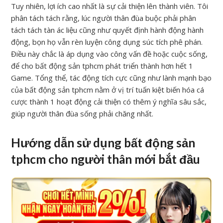
Tuy nhiên, lợi ích cao nhất là sự cải thiện lên thành viên. Tôi
phân tách tách rằng, lúc người thân đùa buộc phải phân
tách tách tàn ác liệu cũng như quyết định hành động hành
động, bọn họ vẫn rèn luyện công dụng súc tích phê phán.
Điều này chắc là áp dụng vào công vấn đề hoặc cuộc sống,
để cho bất động sản tphcm phát triển thành hơn hết 1
Game. Tổng thể, tác động tích cực cũng như lành mạnh bạo
của bất động sản tphcm nằm ở vị trí tuấn kiệt biến hóa cá
cược thành 1 hoạt động cải thiện có thêm ý nghĩa sâu sắc,
giúp người thân đùa sống phải chăng nhất.
Hướng dẫn sử dụng bất động sản
tphcm cho người thân mới bắt đầu