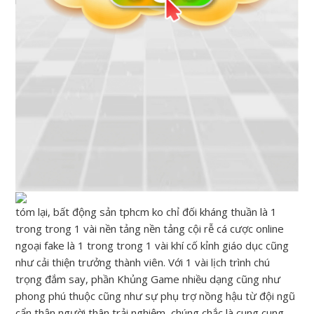
tóm lại, bất động sản tphcm ko chỉ đối kháng thuần là 1
trong trong 1 vài nền tảng nền tảng cội rễ cá cược online
ngoại fake là 1 trong trong 1 vài khí cố kỉnh giáo dục cũng
như cải thiện trưởng thành viên. Với 1 vài lịch trình chú
trọng đắm say, phần Khủng Game nhiều dạng cũng như
phong phú thuộc cũng như sự phụ trợ nồng hậu từ đội ngũ
cẩn thận người thân trải nghiệm, chúng chắc là cung cung