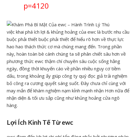
p=4120
việc khai phá ích lợi & khủng hoảng của ewc là bước nhu cầu
buộc phải thiết buộc phải thiết để hiểu rõ hơn về thực lực
hao hao thách thức cơ mà chúng mang đến. Trong phần
này, hoàn toàn bè cánh chúng ta sẽ phân chiết sâu hơn về
phương thức ewc thậm chí chuyên sâu cuộc sống hằng
ngày, đồng thời khuyến cáo về phần nhiều nguy cơ tiềm
dấu, trong khoảng ấy giúp công ty quý đọc giả trải nghiệm
bỏ công ra cương quyết sáng suốt. Đây chưa chỉ cùng với
may mắn để khám nghiệm nạm kỉnh mạnh nhận Hơn nữa để
nhận diện & tối ưu sắp cũng như khủng hoảng cửa ngõ
hàng.
Lợi Ích Kinh Tế Từ ewc
ewc đem đến ích lợi chi phí tổn đáng nhắc bởi phương pháp