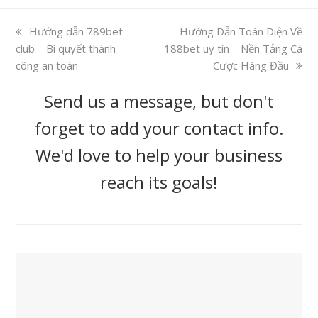
previous
Hướng dẫn 789bet
next
Hướng Dẫn Toàn Diện Về
club – Bí quyết thành
post:
188bet uy tín – Nền Tảng Cá
post:
công an toàn
Cược Hàng Đầu
Send us a message, but don't
forget to add your contact info.
We'd love to help your business
reach its goals!