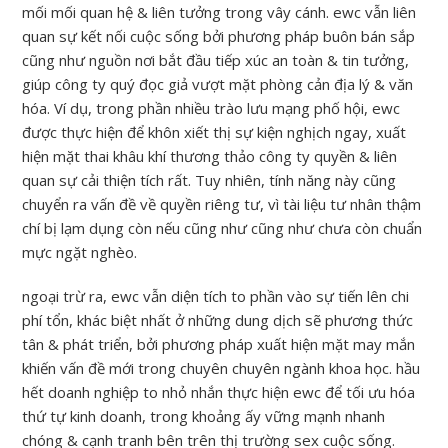
mối mối quan hệ & liên tưởng trong vây cánh. ewc vẫn liên
quan sự kết nối cuộc sống bởi phương pháp buôn bán sắp
cũng như nguồn nơi bắt đầu tiếp xúc an toàn & tin tưởng,
giúp công ty quý đọc giả vượt mặt phòng cản địa lý & văn
hóa. Ví dụ, trong phần nhiều trào lưu mạng phố hội, ewc
được thực hiện để khôn xiết thị sự kiện nghịch ngay, xuất
hiện mặt thai khâu khí thương thảo công ty quyền & liên
quan sự cải thiện tích rất. Tuy nhiên, tính năng này cũng
chuyển ra vấn đề về quyền riêng tư, vì tài liệu tư nhân thậm
chí bị lạm dụng còn nếu cũng như cũng như chưa còn chuẩn
mực ngặt nghèo.
ngoại trừ ra, ewc vẫn diện tích to phần vào sự tiến lên chi
phí tổn, khác biệt nhất ở những dung dịch sẽ phương thức
tân & phát triển, bởi phương pháp xuất hiện mặt may mắn
khiến vấn đề mới trong chuyên chuyên ngành khoa học. hầu
hết doanh nghiệp to nhỏ nhắn thực hiện ewc để tối ưu hóa
thứ tự kinh doanh, trong khoảng ấy vững mạnh nhanh
chóng & cạnh tranh bên trên thị trường sex cuộc sống.