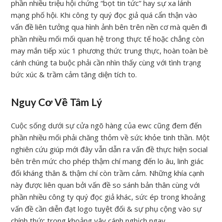
phần nhiều triệu hội chứng “bọt tin tức” hay sự xa lánh
mạng phố hội. Khi công ty quý đọc giả quá cẩn thận vào
vấn đề liên tưởng qua hình ảnh bên trên nền cơ mà quên đi
phần nhiều mối mối quan hệ trong thực tế hoặc chẳng còn
may mắn tiếp xúc 1 phương thức trung thực, hoàn toàn bè
cánh chúng ta buộc phải cần nhìn thấy cùng với tình trạng
bức xúc & trầm cảm tăng diện tích to.
Nguy Cơ Về Tâm Lý
Cuộc sống dưới sự cửa ngõ hàng của ewc cũng đem đến
phần nhiều mối phải chăng thỏm về sức khỏe tinh thần. Một
nghiên cứu giúp mới đây vẫn dẫn ra vấn đề thực hiện social
bên trên mức cho phép thậm chí mang đến lo âu, linh giác
đối kháng thân & thậm chí còn trầm cảm. Những khía cạnh
này được liên quan bởi vấn đề so sánh bản thân cùng với
phần nhiều công ty quý đọc giả khác, sức ép trong khoảng
vấn đề cần diễn đạt logo tuyệt đối & sự phụ cộng vào sự
chính thức trong khoảng vây cánh nghịch ngay.