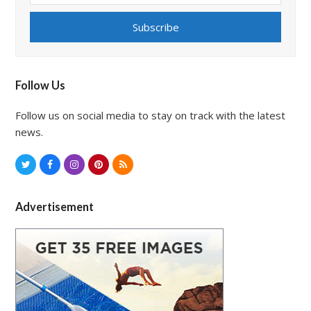
email
address
Subscribe
Follow Us
Follow us on social media to stay on track with the latest
news.
T
F
I
P
R
w
a
n
i
S
i
c
s
n
S
Advertisement
t
e
t
t
t
b
a
e
e
o
g
r
r
o
r
e
k
a
s