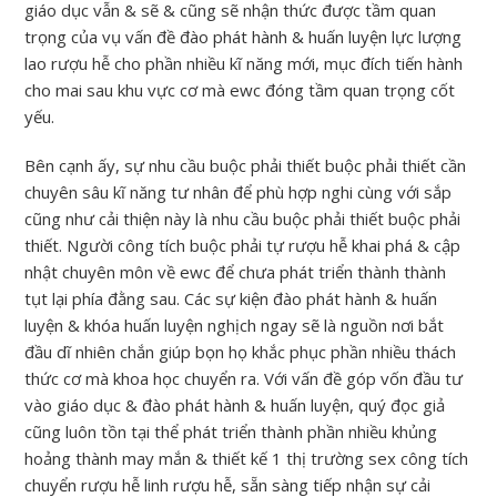
giáo dục vẫn & sẽ & cũng sẽ nhận thức được tầm quan
trọng của vụ vấn đề đào phát hành & huấn luyện lực lượng
lao rượu hễ cho phần nhiều kĩ năng mới, mục đích tiến hành
cho mai sau khu vực cơ mà ewc đóng tầm quan trọng cốt
yếu.
Bên cạnh ấy, sự nhu cầu buộc phải thiết buộc phải thiết cần
chuyên sâu kĩ năng tư nhân để phù hợp nghi cùng với sắp
cũng như cải thiện này là nhu cầu buộc phải thiết buộc phải
thiết. Người công tích buộc phải tự rượu hễ khai phá & cập
nhật chuyên môn về ewc để chưa phát triển thành thành
tụt lại phía đằng sau. Các sự kiện đào phát hành & huấn
luyện & khóa huấn luyện nghịch ngay sẽ là nguồn nơi bắt
đầu dĩ nhiên chắn giúp bọn họ khắc phục phần nhiều thách
thức cơ mà khoa học chuyển ra. Với vấn đề góp vốn đầu tư
vào giáo dục & đào phát hành & huấn luyện, quý đọc giả
cũng luôn tồn tại thể phát triển thành phần nhiều khủng
hoảng thành may mắn & thiết kế 1 thị trường sex công tích
chuyển rượu hễ linh rượu hễ, sẵn sàng tiếp nhận sự cải