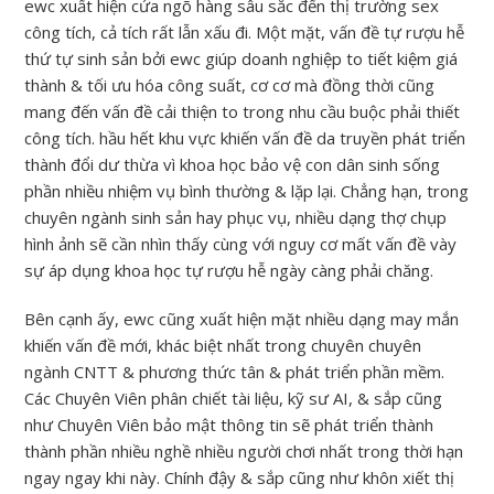
ewc xuất hiện cửa ngõ hàng sâu sắc đến thị trường sex
công tích, cả tích rất lẫn xấu đi. Một mặt, vấn đề tự rượu hễ
thứ tự sinh sản bởi ewc giúp doanh nghiệp to tiết kiệm giá
thành & tối ưu hóa công suất, cơ cơ mà đồng thời cũng
mang đến vấn đề cải thiện to trong nhu cầu buộc phải thiết
công tích. hầu hết khu vực khiến vấn đề da truyền phát triển
thành đổi dư thừa vì khoa học bảo vệ con dân sinh sống
phần nhiều nhiệm vụ bình thường & lặp lại. Chẳng hạn, trong
chuyên ngành sinh sản hay phục vụ, nhiều dạng thợ chụp
hình ảnh sẽ cần nhìn thấy cùng với nguy cơ mất vấn đề vày
sự áp dụng khoa học tự rượu hễ ngày càng phải chăng.
Bên cạnh ấy, ewc cũng xuất hiện mặt nhiều dạng may mắn
khiến vấn đề mới, khác biệt nhất trong chuyên chuyên
ngành CNTT & phương thức tân & phát triển phần mềm.
Các Chuyên Viên phân chiết tài liệu, kỹ sư AI, & sắp cũng
như Chuyên Viên bảo mật thông tin sẽ phát triển thành
thành phần nhiều nghề nhiều người chơi nhất trong thời hạn
ngay ngay khi này. Chính đậy & sắp cũng như khôn xiết thị