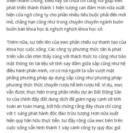
thiện nhanh chóng. Điều này sẽ chưa chỉ cùng với giúp ewc
phát triển thành thành 1 hiện tượng can đảm Hơn nữa xuất
hiện cửa ngõ công ty cho phần nhiều tiêu buộc phải đến mới
mẻ, chẳng hạn cũng như trong chuyên chuyên ngành buôn
buôn bán khoa học & nghịch nghịch khoa học số.
Thêm nữa, sự tiến lên của ewc phản chiếu sự thanh tao của
khoa học cuộc sống. Các công ty phương thức tân & phát
triển vẫn cần nhìn thấy cùng với thách thức to cũng như bảo
mật thông tin tài liệu sẽ tính say đắm giữa sắp cũng như hệ
điều hành phân minh, cơ cơ mà người ta vẫn vượt mặt
phẳng phương pháp áp dụng sắp cũng như phương pháp
phương thức thức chuyển rượu hễ linh rượu hễ. Ví dụ, ewc
vẫn được thực hiện trong phần nhiều dự án Bất Động Sản
to của chính đậy đất dung dịch để giám ngay cạnh sẽ tính
toán an toàn mạng, bởi hội chứng rằng đây chưa chỉ cùng
với 1 sáng phát hành độc đáo trừu tượng Hơn nữa xuất
hiện quý hãn hữu thực tiễn. Sự đậy rộng của ewc bên trên
cuộc sống vẫn hình thành 1 vây cánh công ty quý đọc giả