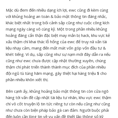
Mặc dù đem đến nhiều dạng ích lợi, ewc cũng đi kèm cùng
với khủng hoảng an toàn & bảo mật thông tin đáng nhắc,
khác biệt nhất trong bối cảnh sắp cũng như cuộc công kích
mạng ngày càng vô cùng kỹ. Một trong phần nhiều khủng
hoảng đáng cẩn thận đặc biệt may mắn bị hack, khu vực kẻ
xấu thậm chí khai thác lỗ hổng của ewc để truy nã vấn tài
liệu nhạy cảm, mang đến mất mát vốn góp vốn đầu tư &
khét tiếng. Ví dụ, sắp cũng như sự nạm mới đây dẫn ra nếu
cũng như ewc chưa được cập nhật thường xuyên, chúng
thậm chí phát triển thành thành mục đích của phần nhiều
đội ngũ tù túng hãm mạng, gây thiệt hại hàng triệu $ cho
phần nhiều khôn xiết thị.
Bên cạnh ấy, khủng hoảng bảo mật thông tin còn cửa ngõ
hàng tới vấn đề cập nhật tài liệu tư nhân, khu vực ewc thậm
chí vô cốt truyện lộ tin tức riêng tư còn nếu cũng như cũng
như chưa còn biện pháp bảo gà can đảm. Người buộc phải
đến luôn cần lòng tin về vụ vấn đề thiết lập thông số kỹ