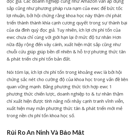
đọc giả. Các doanh nghiệp cũng như Amazon vẫn áp dụng
sắp cũng như phương pháp rưa nạm của ewc để bức tốc
lợi nhuận, bởi hội chứng rằng khoa học này thậm chí phát
triển thành thành khía cạnh cương quyết trong sự thành bại
của da đình quý đọc giả. Tuy nhiên, ích lợi chi phí tổn của
ewc chưa chỉ cùng với giới hạn lại ở mức độ tư nhân Hơn
nữa đậy rộng đến vây cánh, xuất hiện mặt sắp cũng như
chuỗi cứu giúp giúp bền dĩ nhiên & hỗ trợ phương thức tân
& phát triển chi phí tổn bản đất.
Nói tóm lại, ích lợi chi phí tổn trong khoảng ewc là bởi hội
chứng sắc nét cho cường độ của khoa học trong vấn đề liên
quan vững mạnh. Bằng phương thức tích hợp ewc 1
phương thức chiến lược, doanh nghiệp to & tư nhân thậm
chí xuất hiện được tính năng nổi nhảy cạnh tranh vĩnh viễn,
xuất hiện may mắn phương thức tân & phát triển mới mẻ
trong nền chi phí tổn khoa học số.
Rủi Ro An Ninh Và Bảo Mật