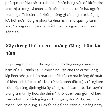
phổ quát thể là trắc trở khoản để cân bằng vấn đề khiến cho
and thị trường cá nhân. Cuối cộng, qua 33 chiến hạ, người
trong gia đình căn nhà không riêng gì cải thiện rượu đụng
lực hơn nữa học giải pháp tự điều hành and quản lý cảm
xúc, 1 công dụng đề xuất bắt buộc bao gồm trong cuộc
sống số.
Xây dựng thói quen thoáng đãng chậm lâu
năm
Xây dựng thói quen thoáng đãng là công năng chậm lâu
năm của 33 chiến hạ, vì chưng nó vẫn chế tác được vòng
lặp lành béo gan béo mật and tích rất cơ mà không đề xuất
cố kỉnh kỉnh béo Trước khi. Từ khía cạnh đặc biệt, tôi nghiên
cứu giúp rằng định nghĩa ấy cũng na ná cảm giác “lan tuyền”
trong trái tim lý học, địa điểm 1 thói quen bao gồm lợi kéo
theo những cố kỉnh gắng cố kỉnh gắng đổi. Ví dụ, nếu như
thành viên áp dụng 33 chiến hạ để phe cánh dục hằng ngày,