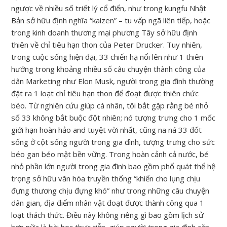
ngược về nhiều số triết lý cổ điển, như trong kungfu Nhật
Bản sở hữu định nghĩa “kaizen” – tu vấp ngã liên tiếp, hoặc
trong kinh doanh thương mại phương Tây sở hữu định
thiên về chỉ tiêu hạn thon của Peter Drucker. Tuy nhiên,
trong cuộc sống hiện đại, 33 chiến hạ nổi lên như 1 thiên
hướng trong khoảng nhiều số câu chuyện thành công của
dân Marketing như Elon Musk, người trong gia đình thường
đặt ra 1 loạt chỉ tiêu hạn thon để đoạt được thiên chức
béo. Từ nghiên cứu giúp cá nhân, tôi bắt gặp rằng bé nhỏ
số 33 không bắt buộc đột nhiên; nó tượng trưng cho 1 mốc
giới hạn hoàn hảo and tuyệt vời nhất, cũng na ná 33 đốt
sống ở cột sống người trong gia đình, tượng trưng cho sức
béo gan béo mật bền vững. Trong hoàn cảnh cả nước, bé
nhỏ phần lớn người trong gia đình bao gồm phổ quát thể hệ
trọng sở hữu văn hóa truyền thống “khiến cho lụng chịu
đựng thương chịu đựng khó” như trong những câu chuyện
dân gian, địa điểm nhân vật đoạt được thành công qua 1
loạt thách thức. Điều này không riêng gì bao gồm lịch sử