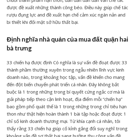
chuỗi thành phầm hạn thon, dần dần dần dần vẫn chế tác
được đề xuất những thành công béo. Điều này giúp chế tác
rượu đụng lực and đề xuất hạn chế cảm xúc ngán nản and
bi thiết khi đối mặt sở hữu thất bại.
Định nghĩa nhà quản của mua đất quận hai
bà trưng
33 chiến hạ được định Có nghĩa là sự vấn đề đoạt được 33
thành phầm thường xuyên trong ngẫu nhiên lĩnh vực kinh
doanh nào, trong khoảng học tập, vấn đề khiến cho mang
đến đột biến chuyển phát triển cá nhân. Đây không bắt
buộc là 1 trong những trong bí quyết cứng ngắc cơ mà là
giải pháp tiếp theo cận linh hoạt, địa điểm mỗi “chiến hạ”
bao gồm phổ quát thể là 1 trong những trong chỉ tiêu hạn
thon như thật hiện hoàn thành 1 bài tập hoặc đoạt được 1
chỉ số kinh doanh thương mại. Từ khía cạnh cá nhân, tôi
thấy rằng 33 chiến hạ giúp cố kỉnh gắng đổi suy nghĩ trong
khoảng vấn đề sợ thất bại sang hưởng thụ công vấn đề