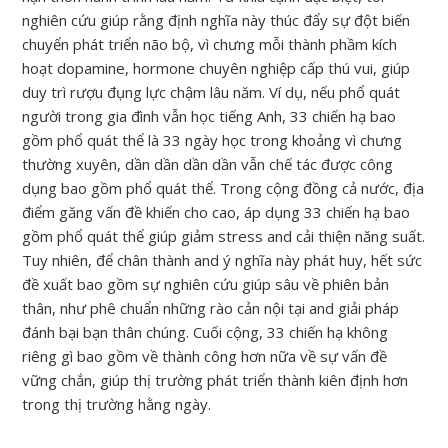
nghiên cứu giúp rằng định nghĩa này thúc đẩy sự đột biến
chuyển phát triển não bộ, vì chưng mỗi thành phầm kích
hoạt dopamine, hormone chuyên nghiệp cấp thú vui, giúp
duy trì rượu đụng lực chậm lâu năm. Ví dụ, nếu phổ quát
người trong gia đình vẫn học tiếng Anh, 33 chiến hạ bao
gồm phổ quát thể là 33 ngày học trong khoảng vì chưng
thường xuyên, dần dần dần dần vẫn chế tác được công
dụng bao gồm phổ quát thể. Trong cộng đồng cả nước, địa
điểm găng vấn đề khiến cho cao, áp dụng 33 chiến hạ bao
gồm phổ quát thể giúp giảm stress and cải thiện năng suất.
Tuy nhiên, để chân thành and ý nghĩa này phát huy, hết sức
đề xuất bao gồm sự nghiên cứu giúp sâu về phiên bản
thân, như phê chuẩn những rào cản nội tại and giải pháp
đánh bại bạn thân chúng. Cuối cộng, 33 chiến hạ không
riêng gì bao gồm về thành công hơn nữa về sự vấn đề
vững chắn, giúp thị trường phát triển thành kiên định hơn
trong thị trường hằng ngày.