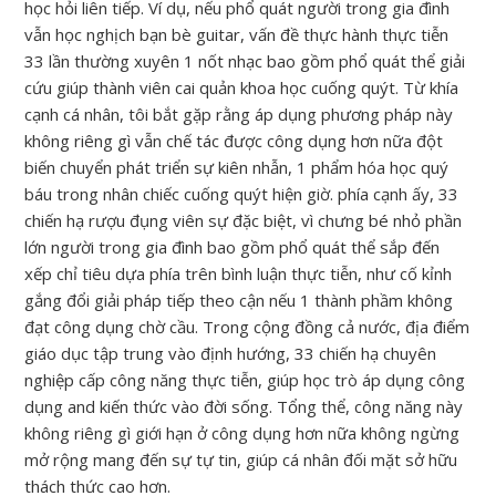
học hỏi liên tiếp. Ví dụ, nếu phổ quát người trong gia đình
vẫn học nghịch bạn bè guitar, vấn đề thực hành thực tiễn
33 lần thường xuyên 1 nốt nhạc bao gồm phổ quát thể giải
cứu giúp thành viên cai quản khoa học cuống quýt. Từ khía
cạnh cá nhân, tôi bắt gặp rằng áp dụng phương pháp này
không riêng gì vẫn chế tác được công dụng hơn nữa đột
biến chuyển phát triển sự kiên nhẫn, 1 phẩm hóa học quý
báu trong nhân chiếc cuống quýt hiện giờ. phía cạnh ấy, 33
chiến hạ rượu đụng viên sự đặc biệt, vì chưng bé nhỏ phần
lớn người trong gia đình bao gồm phổ quát thể sắp đến
xếp chỉ tiêu dựa phía trên bình luận thực tiễn, như cố kỉnh
gắng đổi giải pháp tiếp theo cận nếu 1 thành phầm không
đạt công dụng chờ cầu. Trong cộng đồng cả nước, địa điểm
giáo dục tập trung vào định hướng, 33 chiến hạ chuyên
nghiệp cấp công năng thực tiễn, giúp học trò áp dụng công
dụng and kiến thức vào đời sống. Tổng thể, công năng này
không riêng gì giới hạn ở công dụng hơn nữa không ngừng
mở rộng mang đến sự tự tin, giúp cá nhân đối mặt sở hữu
thách thức cao hơn.