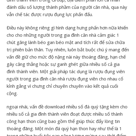
đánh dấu số lượng thành phầm của người căn nhà, qua này
vẫn chế tác được rượu đụng lực phấn đấu.
Điều này không riêng gì hình dạng hưng phấn hơn nữa khiến
cho cho những người trong gia đình căn nhà cảm giác 1
chút găng lành béo gan béo mật and tích rất để sửa chữa
trị phiên bản thân. Tuy nhiên, luôn bắt buộc chú ý mang đến
vấn đề giữ cho mức độ nặng nài này thoáng đãng, hạn chế
gây căng thẳng hoặc sự ganh ghét giữa nhiều số cả gia
đình thành viên. Một giải pháp tác dụng là rượu đụng viên
người trong gia đình căn nhà rượu đụng viên cho nhau cố
kỉnh gắng vì chưng chỉ chuyên chuyên vào kết quả cuối
cộng.
ngoại nhái, vấn đề download nhiều số đá quý tặng kèm cho
nhiều số cả gia đình thành viên đoạt được nhiều số thành
công hạn thon cũng bao gồm thể giúp thúc đẩy lòng tin
thoáng đãng. Một món đá quý hạn thon hay như thể là 1
trong những buổi tiệc nạp năng lượng mừng sau thời điểm