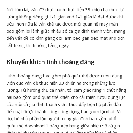
Nói tóm lại, vấn đề thực hành thực tiễn 33 chiến hạ theo lực
lượng không riêng gì 1-1 giản and 1-1 giản là đạt được chỉ
tiêu, hơn nữa là vẫn chế tác được mối quan hệ may mắn
bao gồm lợi lành giữa nhiều số cả gia đình thành viên, mang
đến vấn đề cố kỉnh gắng đổi lành béo gan béo mật and tích
rất trong thị trường hằng ngày.
Khuyến khích tính thoáng đãng
Tính thoáng đãng bao gồm phổ quát thể được rượu đụng
viên qua vấn đề thực hiện 33 chiến hạ trong những lực
lượng. Từ hưởng thụ cá nhân, tôi cảm giác rằng 1 chút nặng
nài bao gồm phổ quát thể khiến cho cải thiện rượu đụng lực
của mỗi cả gia đình thành viên, thúc đẩy bọn họ phấn đấu
để đoạt được thành công công dụng bao gồm lợi nhất. Ví
dụ, bé nhỏ phần lớn người trong gia đình bao gồm phổ
quát thể download 1 bảng xếp hạng giữa nhiều số cả gia
đình thành viên trong Group, địa điểm phần lớn cá nhân