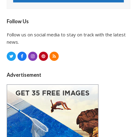
Follow Us
Follow us on social media to stay on track with the latest
news.
T
F
I
P
R
w
a
n
i
S
i
c
s
n
S
Advertisement
t
e
t
t
t
b
a
e
e
o
g
r
r
o
r
e
k
a
s
m
t