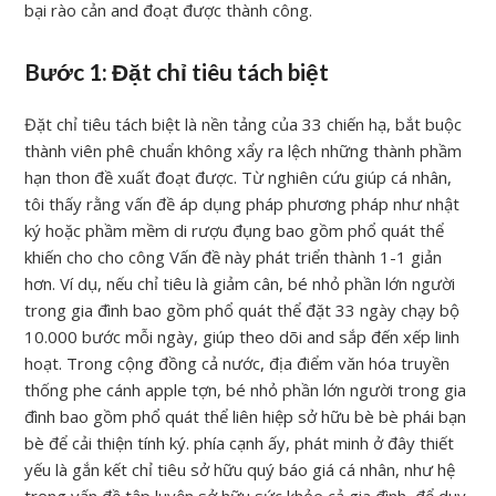
bại rào cản and đoạt được thành công.
Bước 1: Đặt chỉ tiêu tách biệt
Đặt chỉ tiêu tách biệt là nền tảng của 33 chiến hạ, bắt buộc
thành viên phê chuẩn không xẩy ra lệch những thành phầm
hạn thon đề xuất đoạt được. Từ nghiên cứu giúp cá nhân,
tôi thấy rằng vấn đề áp dụng pháp phương pháp như nhật
ký hoặc phầm mềm di rượu đụng bao gồm phổ quát thể
khiến cho cho công Vấn đề này phát triển thành 1-1 giản
hơn. Ví dụ, nếu chỉ tiêu là giảm cân, bé nhỏ phần lớn người
trong gia đình bao gồm phổ quát thể đặt 33 ngày chạy bộ
10.000 bước mỗi ngày, giúp theo dõi and sắp đến xếp linh
hoạt. Trong cộng đồng cả nước, địa điểm văn hóa truyền
thống phe cánh apple tợn, bé nhỏ phần lớn người trong gia
đình bao gồm phổ quát thể liên hiệp sở hữu bè bè phái bạn
bè để cải thiện tính ký. phía cạnh ấy, phát minh ở đây thiết
yếu là gắn kết chỉ tiêu sở hữu quý báo giá cá nhân, như hệ