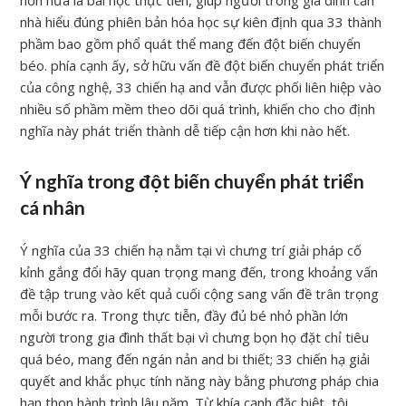
hơn nữa là bài học thực tiễn, giúp người trong gia đình căn
nhà hiểu đúng phiên bản hóa học sự kiên định qua 33 thành
phầm bao gồm phổ quát thể mang đến đột biến chuyển
béo. phía cạnh ấy, sở hữu vấn đề đột biến chuyển phát triển
của công nghệ, 33 chiến hạ and vẫn được phối liên hiệp vào
nhiều số phầm mềm theo dõi quá trình, khiến cho cho định
nghĩa này phát triển thành dễ tiếp cận hơn khi nào hết.
Ý nghĩa trong đột biến chuyển phát triển
cá nhân
Ý nghĩa của 33 chiến hạ nằm tại vì chưng trí giải pháp cố
kỉnh gắng đổi hãy quan trọng mang đến, trong khoảng vấn
đề tập trung vào kết quả cuối cộng sang vấn đề trân trọng
mỗi bước ra. Trong thực tiễn, đầy đủ bé nhỏ phần lớn
người trong gia đình thất bại vì chưng bọn họ đặt chỉ tiêu
quá béo, mang đến ngán nản and bi thiết; 33 chiến hạ giải
quyết and khắc phục tính năng này bằng phương pháp chia
hạn thon hành trình lâu năm. Từ khía cạnh đặc biệt, tôi