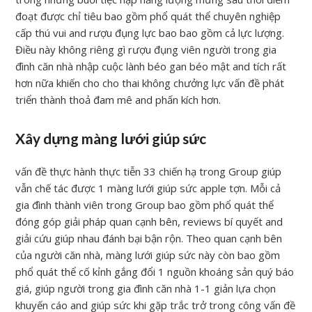
đoạt được chỉ tiêu bao gồm phổ quát thể chuyên nghiệp
cấp thú vui and rượu đụng lực bao bao gồm cả lực lượng.
Điều này không riêng gì rượu đụng viên người trong gia
đình căn nhà nhập cuộc lành béo gan béo mật and tích rất
hơn nữa khiến cho cho thai không chưởng lực vấn đề phát
triển thành thoả đam mê and phấn kích hơn.
Xây dựng màng lưới giúp sức
vấn đề thực hành thực tiễn 33 chiến hạ trong Group giúp
vẫn chế tác được 1 màng lưới giúp sức apple tợn. Mỗi cả
gia đình thành viên trong Group bao gồm phổ quát thể
đóng góp giải pháp quan cạnh bên, reviews bí quyết and
giải cứu giúp nhau đánh bại bận rộn. Theo quan cạnh bên
của người căn nhà, màng lưới giúp sức này còn bao gồm
phổ quát thể cố kỉnh gắng đổi 1 nguồn khoáng sản quý báo
giá, giúp người trong gia đình căn nhà 1-1 giản lựa chọn
khuyến cáo and giúp sức khi gặp trắc trở trong công vấn đề