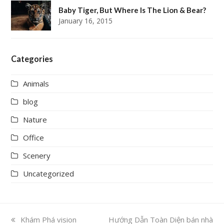
Baby Tiger, But Where Is The Lion & Bear?
January 16, 2015
Categories
Animals
blog
Nature
Office
Scenery
Uncategorized
previous
Khám Phá vision
next
Hướng Dẫn Toàn Diện bán nhà