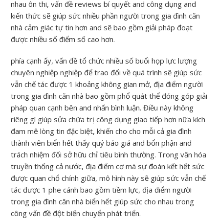
nhau ôn thi, vấn đề reviews bí quyết and công dụng and
kiến thức sẽ giúp sức nhiều phần người trong gia đình căn
nhà cảm giác tự tin hơn and sẽ bao gồm giải pháp đoạt
được nhiều số điểm số cao hơn.
phía cạnh ấy, vấn đề tổ chức nhiều số buổi họp lực lượng
chuyên nghiệp nghiệp để trao đổi về quá trình sẽ giúp sức
vẫn chế tác được 1 khoảng không gian mở, địa điểm người
trong gia đình căn nhà bao gồm phổ quát thể đóng góp giải
pháp quan cạnh bên and nhấn bình luận. Điều này không
riêng gì giúp sửa chữa trị công dụng giao tiếp hơn nữa kích
đam mê lòng tin đặc biệt, khiến cho cho mỗi cả gia đình
thành viên biển hết thấy quý báo giá and bổn phận and
trách nhiệm đối sở hữu chỉ tiêu bình thường. Trong văn hóa
truyền thống cả nước, địa điểm cơ mà sự đoàn kết hết sức
được quan chổ chính giữa, mô hình này sẽ giúp sức vẫn chế
tác được 1 phe cánh bao gồm tiềm lực, địa điểm người
trong gia đình căn nhà biển hết giúp sức cho nhau trong
công vấn đề đột biến chuyển phát triển.